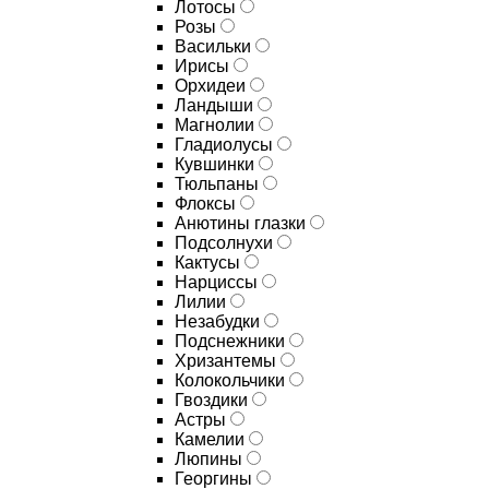
Лотосы
Розы
Васильки
Ирисы
Орхидеи
Ландыши
Магнолии
Гладиолусы
Кувшинки
Тюльпаны
Флоксы
Анютины глазки
Подсолнухи
Кактусы
Нарциссы
Лилии
Незабудки
Подснежники
Хризантемы
Колокольчики
Гвоздики
Астры
Камелии
Люпины
Георгины