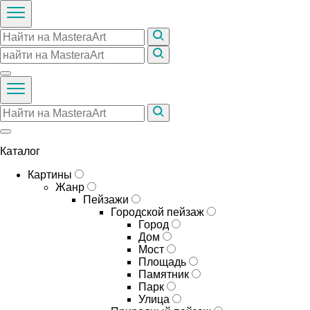
Каталог
Картины
Жанр
Пейзажи
Городской пейзаж
Город
Дом
Мост
Площадь
Памятник
Парк
Улица