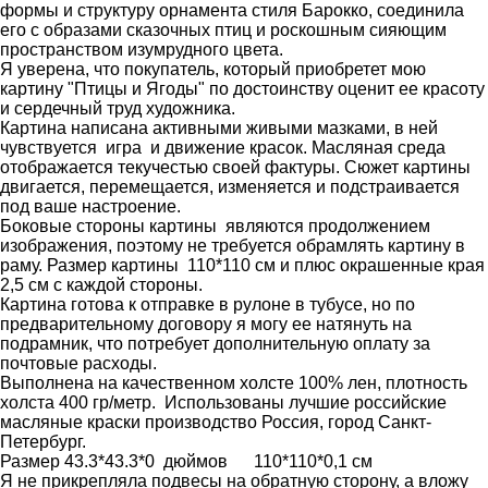
формы и структуру орнамента стиля Барокко, соединила
его с образами сказочных птиц и роскошным сияющим
пространством изумрудного цвета.
Я уверена, что покупатель, который приобретет мою
картину "Птицы и Ягоды" по достоинству оценит ее красоту
и сердечный труд художника.
Картина написана активными живыми мазками, в ней
чувствуется игра и движение красок. Масляная среда
отображается текучестью своей фактуры. Сюжет картины
двигается, перемещается, изменяется и подстраивается
под ваше настроение.
Боковые стороны картины являются продолжением
изображения, поэтому не требуется обрамлять картину в
раму. Размер картины 110*110 см и плюс окрашенные края
2,5 см с каждой стороны.
Картина готова к отправке в рулоне в тубусе, но по
предварительному договору я могу ее натянуть на
подрамник, что потребует дополнительную оплату за
почтовые расходы.
Выполнена на качественном холсте 100% лен, плотность
холста 400 гр/метр. Использованы лучшие российские
масляные краски производство Россия, город Санкт-
Петербург.
Размер 43.3*43.3*0 дюймов 110*110*0,1 см
Я не прикрепляла подвесы на обратную сторону, а вложу