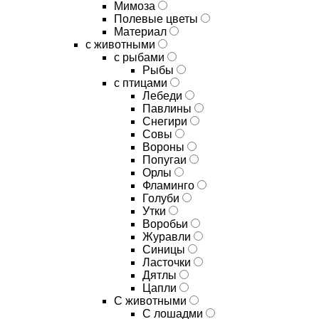
Мимоза
Полевые цветы
Материал
с животными
с рыбами
Рыбы
с птицами
Лебеди
Павлины
Снегири
Совы
Вороны
Попугаи
Орлы
Фламинго
Голуби
Утки
Воробьи
Журавли
Синицы
Ласточки
Дятлы
Цапли
С животными
С лошадми