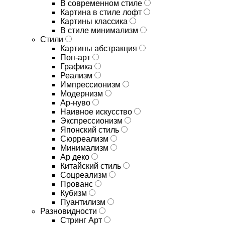
В современном стиле
Картина в стиле лофт
Картины классика
В стиле минимализм
Стили
Картины абстракция
Поп-арт
Графика
Реализм
Импрессионизм
Модернизм
Ар-нуво
Наивное искусство
Экспрессионизм
Японский стиль
Сюрреализм
Минимализм
Ар деко
Китайский стиль
Соцреализм
Прованс
Кубизм
Пуантилизм
Разновидности
Стринг Арт