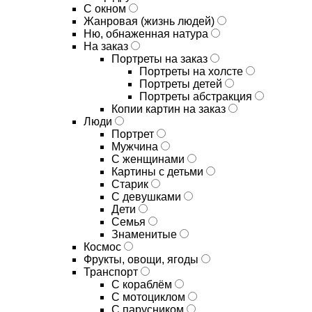
С окном
Жанровая (жизнь людей)
Ню, обнаженная натура
На заказ
Портреты на заказ
Портреты на холсте
Портреты детей
Портреты абстракция
Копии картин на заказ
Люди
Портрет
Мужчина
С женщинами
Картины с детьми
Старик
С девушками
Дети
Семья
Знаменитые
Космос
Фрукты, овощи, ягоды
Транспорт
С кораблём
С мотоциклом
С парусником