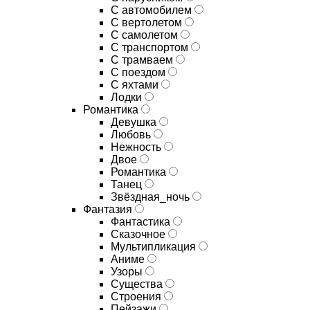
С автомобилем
С вертолетом
С самолетом
С транспортом
С трамваем
С поездом
С яхтами
Лодки
Романтика
Девушка
Любовь
Нежность
Двое
Романтика
Танец
Звёздная_ночь
Фантазия
Фантастика
Сказочное
Мультипликация
Аниме
Узоры
Существа
Строения
Пейзажи