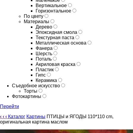
Маленькое
Вертикальное
Горизонтальное
По цвету
Материалы
Дерево
Эпоксидная смола
Текстурная паста
Металлическая основа
Фанера
Шерсть
Поталь
Акриловая краска
Пластик
Гипс
Керамика
Съедобное искусство
Торты
Фотокартины
Перейти
‹
‹
‹
Каталог
Картины
ПТИЦЫ и ЯГОДЫ 110*110 cm,
оригинальная картина маслом