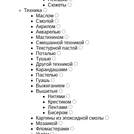
Сюжеты
Техника
Маслом
Смолой
Акрилом
Акварелью
Мастихином
Смешанной техникой
Текстурной пастой
Поталью
Тушью
Другой техникой
Карандашами
Пастелью
Гуашь
Выжиганием
Вышитые
Нитями
Крестиком
Лентами
Бисером
Картины из эпоксидной смолы
Мозаикой
Фломастерами