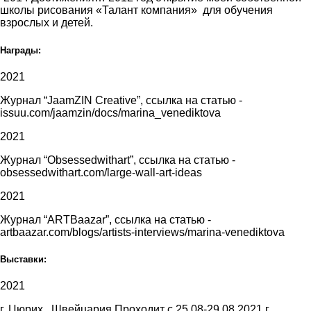
школы рисования «Талант компания» для обучения
взрослых и детей.
Награды:
2021
Журнал “JaamZIN Creative”, ссылка на статью -
issuu.com/jaamzin/docs/marina_venediktova
2021
Журнал “Obsessedwithart”, ссылка на статью -
obsessedwithart.com/large-wall-art-ideas
2021
Журнал “ARTBaazar”, ссылка на статью -
artbaazar.com/blogs/artists-interviews/marina-venediktova
Выставки:
2021
г. Цюрих , Швейцария Проходит с 25.08-29.08.2021 г.