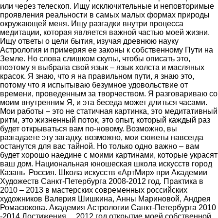
или через телескоп. Ищу исключительные и неповторимые
проявления реальности в самых малых формах природы
окружающей меня. Ищу разгадки внутри процесса
медитации, которая является важной частью моей жизни.
Ищу ответы о цели бытия, изучая древнюю науку
Астрология и примеряя ее законы к собственному Пути на
Земле. Но слова слишком скупы, чтобы описать это,
поэтому я выбрала свой язык – язык холста и масляных
красок. Я знаю, что я на правильном пути, я знаю это,
потому что я испытываю безумное удовольствие от
времени, проведенным за творчеством. Я разговариваю со
моим внутренним Я, и эта беседа может длиться часами.
Мои работы – это не статичная картинка, это медитативный
ритм, это жизненный поток, это опыт, который каждый раз
будет открываться вам по-новому. Возможно, вы
разгадаете эту загадку, возможно, мои сюжеты навсегда
останутся для вас тайной. Но только одно важно – вам
будет хорошо наедине с моими картинами, которые украсят
ваш дом. Национальная юношеская школа искусств город
Казань Россия. Школа искусств «АртМир» при Академии
Художеств Санкт-Петербурга 2008-2012 год. Практика в
2010 – 2013 в мастерских современных российских
художников Валерия Шишкина, Анны Мариновой, Андрея
Ромасюкова. Академия Астрологии Санкт-Петербурга 2010
-2014 Достижения… 2012 год открытие моей собственной