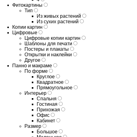
Фитокартины
Тип
Из живых растений
Из сухих растений
Копии картин
Цифровые
Цифровые копии картин
Шаблоны для печати
Постеры и плакаты
Открытки и наклейки
Другое
Панно и макраме
По форме
Круглое
Квадратное
Прямоугольное
Интерьер
Спальня
Гостиная
Прихожая
Офис
Кабинет
Размер
Большое