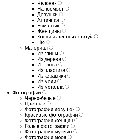
Человек
Натюрморт
Девушки
Античная
Романтик
Женщины
Копии известных статуй
Ню
Материал
Из глины
Из дерева
Из гипса
Из пластика
Из керамики
Из меди
Из металла
Фотографии
Чёрно-белые
Цветные
Фотографии девушек
Красивые фотографии
Фотографии женщин
Голые фотографии
Фотографии мужчин
Фотографии моря