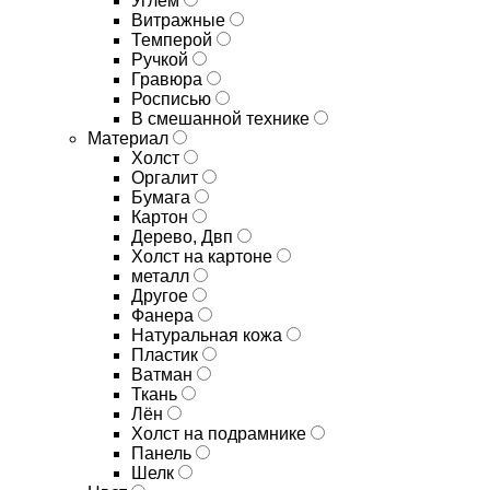
Углём
Витражные
Темперой
Ручкой
Гравюра
Росписью
В смешанной технике
Материал
Холст
Оргалит
Бумага
Картон
Дерево, Двп
Холст на картоне
металл
Другое
Фанера
Натуральная кожа
Пластик
Ватман
Ткань
Лён
Холст на подрамнике
Панель
Шелк