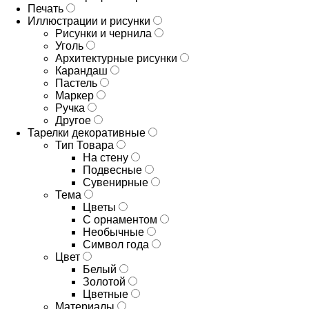
Печать
Иллюстрации и рисунки
Рисунки и чернила
Уголь
Архитектурные рисунки
Карандаш
Пастель
Маркер
Ручка
Другое
Тарелки декоративные
Тип Товара
На стену
Подвесные
Сувенирные
Тема
Цветы
С орнаментом
Необычные
Символ года
Цвет
Белый
Золотой
Цветные
Материалы