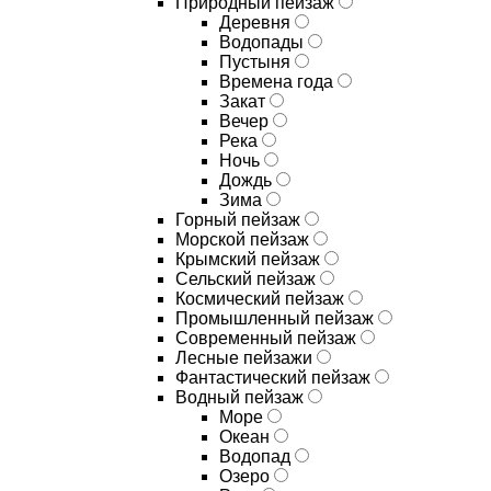
Природный пейзаж
Деревня
Водопады
Пустыня
Времена года
Закат
Вечер
Река
Ночь
Дождь
Зима
Горный пейзаж
Морской пейзаж
Крымский пейзаж
Сельский пейзаж
Космический пейзаж
Промышленный пейзаж
Современный пейзаж
Лесные пейзажи
Фантастический пейзаж
Водный пейзаж
Море
Океан
Водопад
Озеро