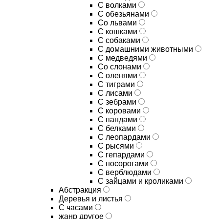
С волками
С обезьянами
Со львами
С кошками
С собаками
С домашними животными
С медведями
Со слонами
С оленями
С тиграми
С лисами
С зебрами
С коровами
С пандами
С белками
С леопардами
С рысями
С гепардами
С носорогами
С верблюдами
С зайцами и кроликами
Абстракция
Деревья и листья
С часами
жанр другое