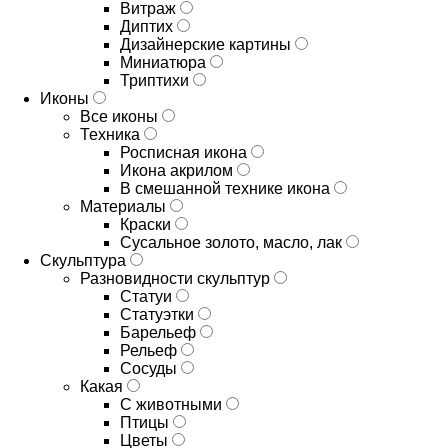
Витраж
Диптих
Дизайнерские картины
Миниатюра
Триптихи
Иконы
Все иконы
Техника
Росписная икона
Икона акрилом
В смешанной технике икона
Материалы
Краски
Сусальное золото, масло, лак
Скульптура
Разновидности скульптур
Статуи
Статуэтки
Барельеф
Рельеф
Сосуды
Какая
С животными
Птицы
Цветы