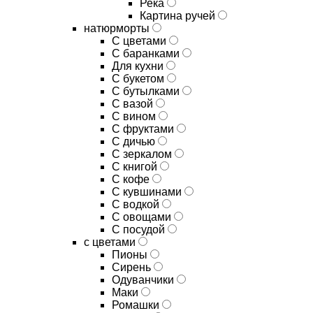
Река
Картина ручей
натюрморты
С цветами
С баранками
Для кухни
C букетом
C бутылками
C вазой
C вином
C фруктами
C дичью
C зеркалом
C книгой
C кофе
C кувшинами
C водкой
C овощами
C посудой
с цветами
Пионы
Сирень
Одуванчики
Маки
Ромашки