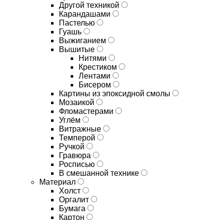
Другой техникой
Карандашами
Пастелью
Гуашь
Выжиганием
Вышитые
Нитями
Крестиком
Лентами
Бисером
Картины из эпоксидной смолы
Мозаикой
Фломастерами
Углём
Витражные
Темперой
Ручкой
Гравюра
Росписью
В смешанной технике
Материал
Холст
Оргалит
Бумага
Картон