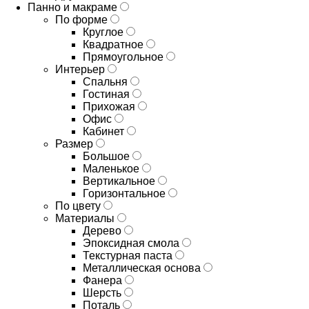
Панно и макраме
По форме
Круглое
Квадратное
Прямоугольное
Интерьер
Спальня
Гостиная
Прихожая
Офис
Кабинет
Размер
Большое
Маленькое
Вертикальное
Горизонтальное
По цвету
Материалы
Дерево
Эпоксидная смола
Текстурная паста
Металлическая основа
Фанера
Шерсть
Поталь