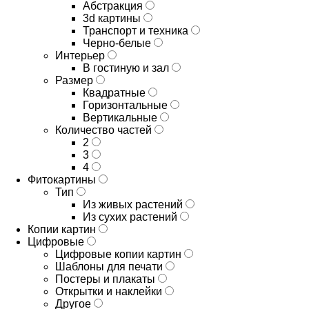
Абстракция
3d картины
Транспорт и техника
Черно-белые
Интерьер
В гостиную и зал
Размер
Квадратные
Горизонтальные
Вертикальные
Количество частей
2
3
4
Фитокартины
Тип
Из живых растений
Из сухих растений
Копии картин
Цифровые
Цифровые копии картин
Шаблоны для печати
Постеры и плакаты
Открытки и наклейки
Другое