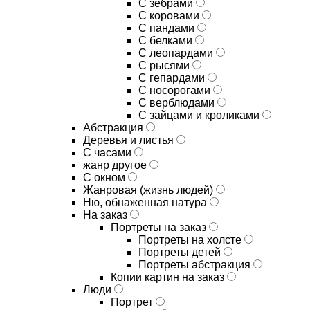
С зебрами
С коровами
С пандами
С белками
С леопардами
С рысями
С гепардами
С носорогами
С верблюдами
С зайцами и кроликами
Абстракция
Деревья и листья
С часами
жанр другое
С окном
Жанровая (жизнь людей)
Ню, обнаженная натура
На заказ
Портреты на заказ
Портреты на холсте
Портреты детей
Портреты абстракция
Копии картин на заказ
Люди
Портрет