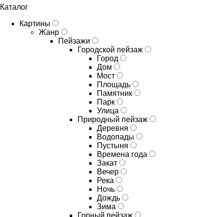
Каталог
Картины
Жанр
Пейзажи
Городской пейзаж
Город
Дом
Мост
Площадь
Памятник
Парк
Улица
Природный пейзаж
Деревня
Водопады
Пустыня
Времена года
Закат
Вечер
Река
Ночь
Дождь
Зима
Горный пейзаж