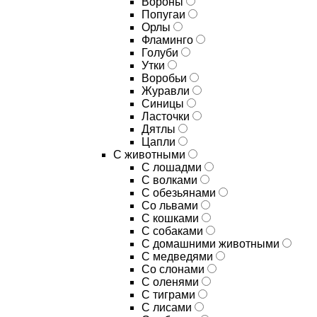
Вороны
Попугаи
Орлы
Фламинго
Голуби
Утки
Воробьи
Журавли
Синицы
Ласточки
Дятлы
Цапли
С животными
С лошадми
С волками
С обезьянами
Со львами
С кошками
С собаками
С домашними животными
С медведями
Со слонами
С оленями
С тиграми
С лисами