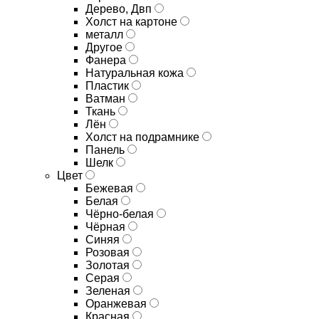
Дерево, Двп
Холст на картоне
металл
Другое
Фанера
Натуральная кожа
Пластик
Ватман
Ткань
Лён
Холст на подрамнике
Панель
Шелк
Цвет
Бежевая
Белая
Чёрно-белая
Чёрная
Синяя
Розовая
Золотая
Серая
Зеленая
Оранжевая
Красная