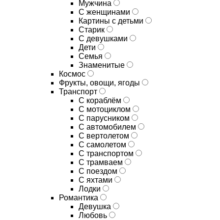
Мужчина
С женщинами
Картины с детьми
Старик
С девушками
Дети
Семья
Знаменитые
Космос
Фрукты, овощи, ягоды
Транспорт
С кораблём
С мотоциклом
С парусником
С автомобилем
С вертолетом
С самолетом
С транспортом
С трамваем
С поездом
С яхтами
Лодки
Романтика
Девушка
Любовь