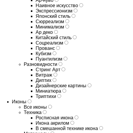
Ар-нуво
Наивное искусство
Экспрессионизм
Японский стиль
Сюрреализм
Минимализм
Ар деко
Китайский стиль
Соцреализм
Прованс
Кубизм
Пуантилизм
Разновидности
Стринг Арт
Витраж
Диптих
Дизайнерские картины
Миниатюра
Триптихи
Иконы
Все иконы
Техника
Росписная икона
Икона акрилом
В смешанной технике икона