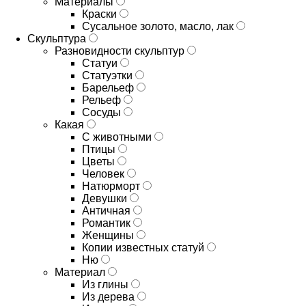
Материалы
Краски
Сусальное золото, масло, лак
Скульптура
Разновидности скульптур
Статуи
Статуэтки
Барельеф
Рельеф
Сосуды
Какая
С животными
Птицы
Цветы
Человек
Натюрморт
Девушки
Античная
Романтик
Женщины
Копии известных статуй
Ню
Материал
Из глины
Из дерева