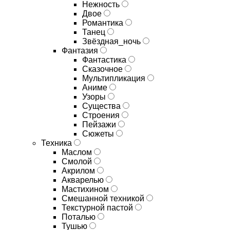
Нежность
Двое
Романтика
Танец
Звёздная_ночь
Фантазия
Фантастика
Сказочное
Мультипликация
Аниме
Узоры
Существа
Строения
Пейзажи
Сюжеты
Техника
Маслом
Смолой
Акрилом
Акварелью
Мастихином
Смешанной техникой
Текстурной пастой
Поталью
Тушью