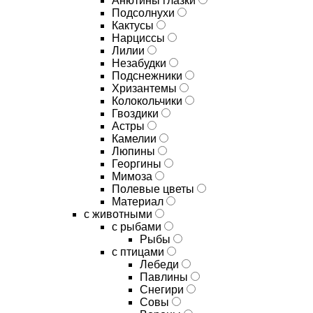
Анютины глазки
Подсолнухи
Кактусы
Нарциссы
Лилии
Незабудки
Подснежники
Хризантемы
Колокольчики
Гвоздики
Астры
Камелии
Люпины
Георгины
Мимоза
Полевые цветы
Материал
с животными
с рыбами
Рыбы
с птицами
Лебеди
Павлины
Снегири
Совы