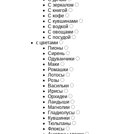
C зеркалом
C книгой
C кофе
C кувшинами
C водкой
C овощами
C посудой
с цветами
Пионы
Сирень
Одуванчики
Маки
Ромашки
Лотосы
Розы
Васильки
Ирисы
Орхидеи
Ландыши
Магнолии
Гладиолусы
Кувшинки
Тюльпаны
Флоксы