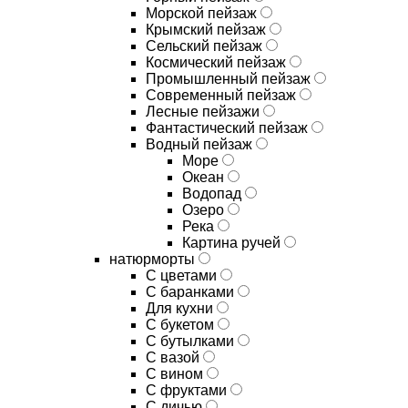
Морской пейзаж
Крымский пейзаж
Сельский пейзаж
Космический пейзаж
Промышленный пейзаж
Современный пейзаж
Лесные пейзажи
Фантастический пейзаж
Водный пейзаж
Море
Океан
Водопад
Озеро
Река
Картина ручей
натюрморты
С цветами
С баранками
Для кухни
C букетом
C бутылками
C вазой
C вином
C фруктами
C дичью