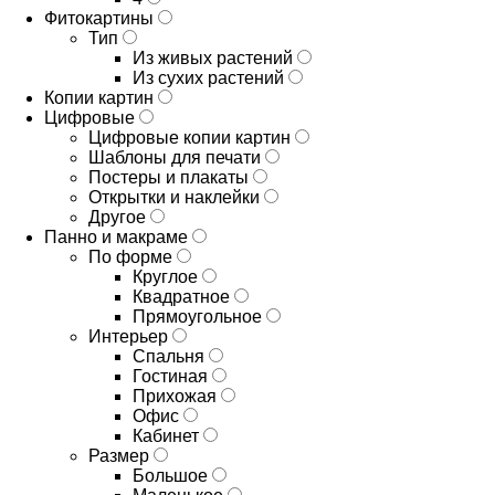
Фитокартины
Тип
Из живых растений
Из сухих растений
Копии картин
Цифровые
Цифровые копии картин
Шаблоны для печати
Постеры и плакаты
Открытки и наклейки
Другое
Панно и макраме
По форме
Круглое
Квадратное
Прямоугольное
Интерьер
Спальня
Гостиная
Прихожая
Офис
Кабинет
Размер
Большое