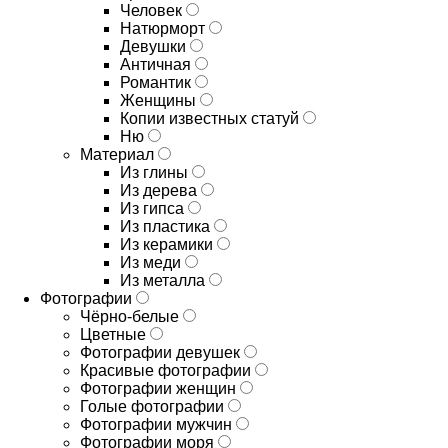
Человек
Натюрморт
Девушки
Античная
Романтик
Женщины
Копии известных статуй
Ню
Материал
Из глины
Из дерева
Из гипса
Из пластика
Из керамики
Из меди
Из металла
Фотографии
Чёрно-белые
Цветные
Фотографии девушек
Красивые фотографии
Фотографии женщин
Голые фотографии
Фотографии мужчин
Фотографии моря