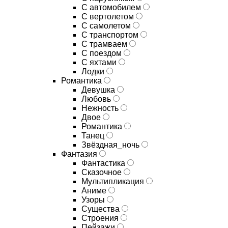
С автомобилем
С вертолетом
С самолетом
С транспортом
С трамваем
С поездом
С яхтами
Лодки
Романтика
Девушка
Любовь
Нежность
Двое
Романтика
Танец
Звёздная_ночь
Фантазия
Фантастика
Сказочное
Мультипликация
Аниме
Узоры
Существа
Строения
Пейзажи