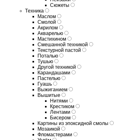
Сюжеты
Техника
Маслом
Смолой
Акрилом
Акварелью
Мастихином
Смешанной техникой
Текстурной пастой
Поталью
Тушью
Другой техникой
Карандашами
Пастелью
Гуашь
Выжиганием
Вышитые
Нитями
Крестиком
Лентами
Бисером
Картины из эпоксидной смолы
Мозаикой
Фломастерами