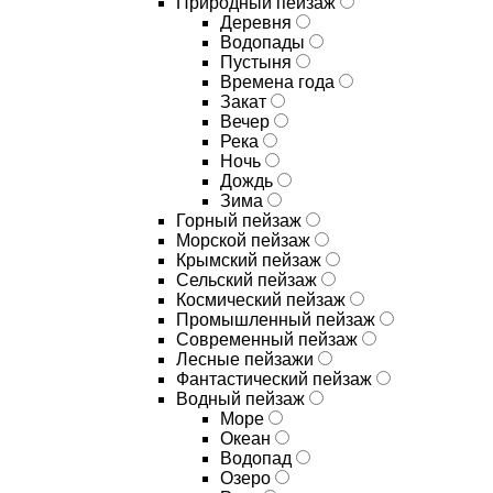
Природный пейзаж
Деревня
Водопады
Пустыня
Времена года
Закат
Вечер
Река
Ночь
Дождь
Зима
Горный пейзаж
Морской пейзаж
Крымский пейзаж
Сельский пейзаж
Космический пейзаж
Промышленный пейзаж
Современный пейзаж
Лесные пейзажи
Фантастический пейзаж
Водный пейзаж
Море
Океан
Водопад
Озеро