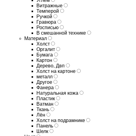
Углём
Витражные
Темперой
Ручкой
Гравюра
Росписью
В смешанной технике
Материал
Холст
Оргалит
Бумага
Картон
Дерево, Двп
Холст на картоне
металл
Другое
Фанера
Натуральная кожа
Пластик
Ватман
Ткань
Лён
Холст на подрамнике
Панель
Шелк