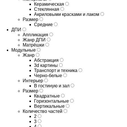
Керамическая
Стеклянная
Акриловыми красками и лаком
Размер
Средние
ДПИ
Аппликация
Жанр ДПИ
Матрёшки
Модульные
Жанр
Абстракция
3d картины
Транспорт и техника
Черно-белые
Интерьер
В гостиную и зал
Размер
Квадратные
Горизонтальные
Вертикальные
Количество частей
2
3
4