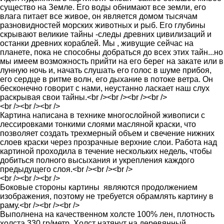
существо на Земле. Его воды обнимают все земли, его
влага питает все живое, он является домом тысячам
разновидностей морских животных и рыб. Его глубины
скрывают великие тайны -следы древних цивилизаций и
останки древних кораблей. Мы , живущие сейчас на
планете, пока не способны добраться до всех этих тайн...но
мы имеем возможность прийти на его берег на закате или в
лунную ночь и, начать слушать его голос в шуме прибоя,
его сердце в ритме волн, его дыхание в потоке ветра. Он
бесконечно говорит с нами, неустанно ласкает наш слух
раскрывая свои тайны.<br /><br /><br /><br />
<br /><br /><br />
Картина написана в технике многослойной живописи с
лессировками тонкими слоями масляной краски, что
позволяет создать трехмерный объем и свечение нижних
слоев краски через прозрачные верхние слои. Работа над
картиной проходила в течение нескольких недель, чтобы
добиться полного высыхания и укрепления каждого
предыдущего слоя.<br /><br /><br />
<br /><br /><br />
Боковые стороны картины являются продолжением
изображения, поэтому не требуется обрамлять картину в
раму.<br /><br /><br />
Выполнена на качественном холсте 100% лен, плотность
холста 330 гр/метр. Холст натянут на деревянный