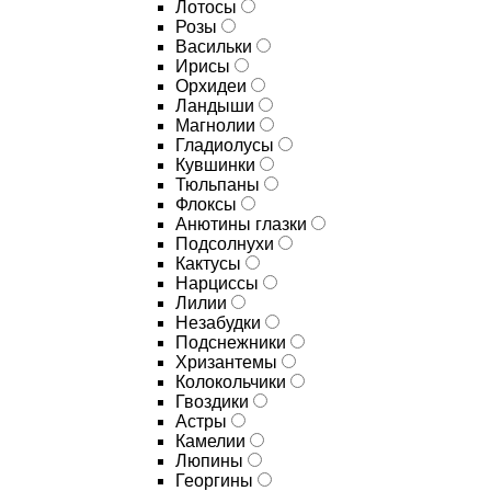
Лотосы
Розы
Васильки
Ирисы
Орхидеи
Ландыши
Магнолии
Гладиолусы
Кувшинки
Тюльпаны
Флоксы
Анютины глазки
Подсолнухи
Кактусы
Нарциссы
Лилии
Незабудки
Подснежники
Хризантемы
Колокольчики
Гвоздики
Астры
Камелии
Люпины
Георгины