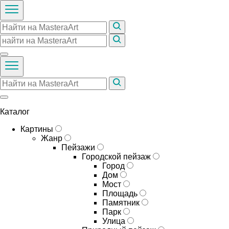
Каталог
Картины
Жанр
Пейзажи
Городской пейзаж
Город
Дом
Мост
Площадь
Памятник
Парк
Улица