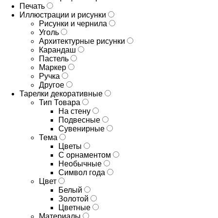
Печать
Иллюстрации и рисунки
Рисунки и чернила
Уголь
Архитектурные рисунки
Карандаш
Пастель
Маркер
Ручка
Другое
Тарелки декоративные
Тип Товара
На стену
Подвесные
Сувенирные
Тема
Цветы
С орнаментом
Необычные
Символ года
Цвет
Белый
Золотой
Цветные
Материалы