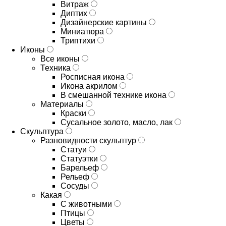
Витраж
Диптих
Дизайнерские картины
Миниатюра
Триптихи
Иконы
Все иконы
Техника
Росписная икона
Икона акрилом
В смешанной технике икона
Материалы
Краски
Сусальное золото, масло, лак
Скульптура
Разновидности скульптур
Статуи
Статуэтки
Барельеф
Рельеф
Сосуды
Какая
С животными
Птицы
Цветы