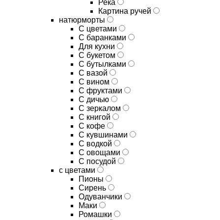
Река
Картина ручей
натюрморты
С цветами
С баранками
Для кухни
C букетом
C бутылками
C вазой
C вином
C фруктами
C дичью
C зеркалом
C книгой
C кофе
C кувшинами
C водкой
C овощами
C посудой
с цветами
Пионы
Сирень
Одуванчики
Маки
Ромашки