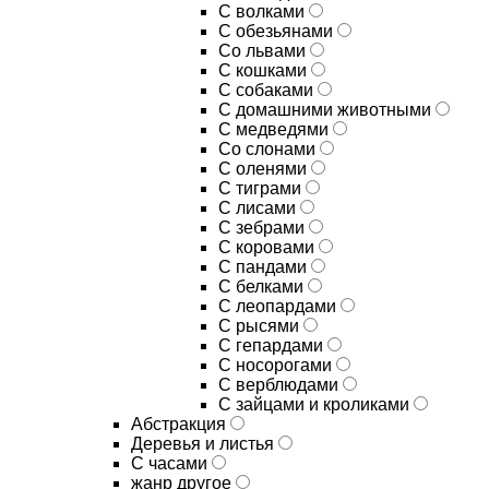
С волками
С обезьянами
Со львами
С кошками
С собаками
С домашними животными
С медведями
Со слонами
С оленями
С тиграми
С лисами
С зебрами
С коровами
С пандами
С белками
С леопардами
С рысями
С гепардами
С носорогами
С верблюдами
С зайцами и кроликами
Абстракция
Деревья и листья
С часами
жанр другое