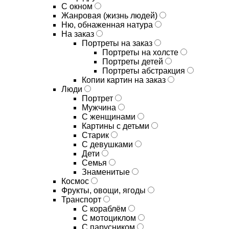
С окном
Жанровая (жизнь людей)
Ню, обнаженная натура
На заказ
Портреты на заказ
Портреты на холсте
Портреты детей
Портреты абстракция
Копии картин на заказ
Люди
Портрет
Мужчина
С женщинами
Картины с детьми
Старик
С девушками
Дети
Семья
Знаменитые
Космос
Фрукты, овощи, ягоды
Транспорт
С кораблём
С мотоциклом
С парусником