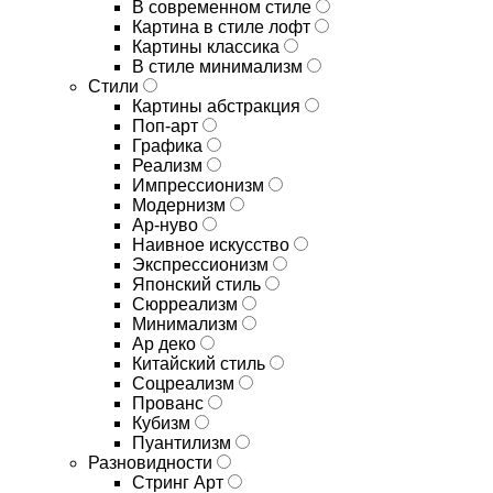
В современном стиле
Картина в стиле лофт
Картины классика
В стиле минимализм
Стили
Картины абстракция
Поп-арт
Графика
Реализм
Импрессионизм
Модернизм
Ар-нуво
Наивное искусство
Экспрессионизм
Японский стиль
Сюрреализм
Минимализм
Ар деко
Китайский стиль
Соцреализм
Прованс
Кубизм
Пуантилизм
Разновидности
Стринг Арт