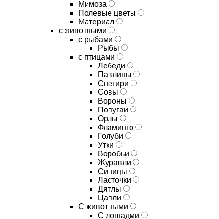
Мимоза
Полевые цветы
Материал
с животными
с рыбами
Рыбы
с птицами
Лебеди
Павлины
Снегири
Совы
Вороны
Попугаи
Орлы
Фламинго
Голуби
Утки
Воробьи
Журавли
Синицы
Ласточки
Дятлы
Цапли
С животными
С лошадми