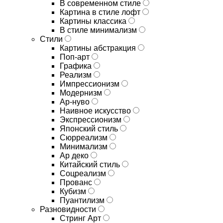
В современном стиле
Картина в стиле лофт
Картины классика
В стиле минимализм
Стили
Картины абстракция
Поп-арт
Графика
Реализм
Импрессионизм
Модернизм
Ар-нуво
Наивное искусство
Экспрессионизм
Японский стиль
Сюрреализм
Минимализм
Ар деко
Китайский стиль
Соцреализм
Прованс
Кубизм
Пуантилизм
Разновидности
Стринг Арт