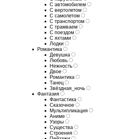
С автомобилем
С вертолетом
С самолетом
С транспортом
С трамваем
С поездом
С яхтами
Лодки
Романтика
Девушка
Любовь
Нежность
Двое
Романтика
Танец
Звёздная_ночь
Фантазия
Фантастика
Сказочное
Мультипликация
Аниме
Узоры
Существа
Строения
Пейзажи