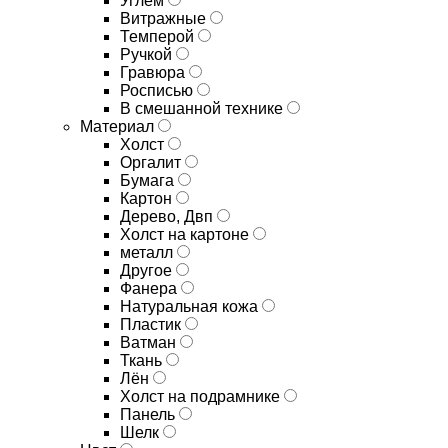
Углём
Витражные
Темперой
Ручкой
Гравюра
Росписью
В смешанной технике
Материал
Холст
Оргалит
Бумага
Картон
Дерево, Двп
Холст на картоне
металл
Другое
Фанера
Натуральная кожа
Пластик
Ватман
Ткань
Лён
Холст на подрамнике
Панель
Шелк