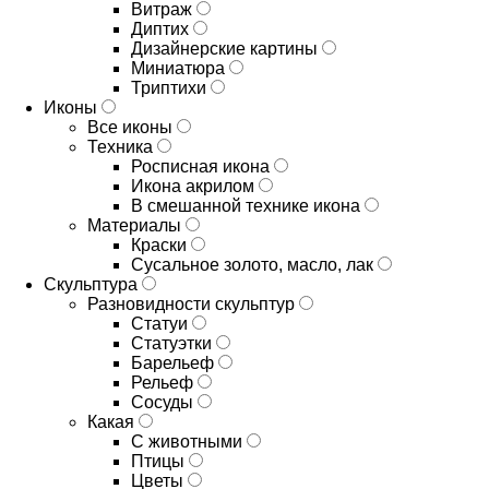
Витраж
Диптих
Дизайнерские картины
Миниатюра
Триптихи
Иконы
Все иконы
Техника
Росписная икона
Икона акрилом
В смешанной технике икона
Материалы
Краски
Сусальное золото, масло, лак
Скульптура
Разновидности скульптур
Статуи
Статуэтки
Барельеф
Рельеф
Сосуды
Какая
С животными
Птицы
Цветы