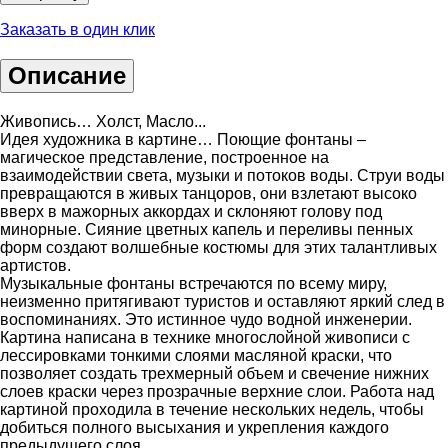
Заказать в один клик
Описание
Живопись… Холст, Масло...
Идея художника в картине… Поющие фонтаны –
магическое представление, построенное на
взаимодействии света, музыки и потоков воды. Струи воды
превращаются в живых танцоров, они взлетают высоко
вверх в мажорных аккордах и склоняют голову под
минорные. Сияние цветных капель и переливы пенных
форм создают волшебные костюмы для этих талантливых
артистов.
Музыкальные фонтаны встречаются по всему миру,
неизменно притягивают туристов и оставляют яркий след в
воспоминаниях. Это истинное чудо водной инженерии.
Картина написана в технике многослойной живописи с
лессировками тонкими слоями масляной краски, что
позволяет создать трехмерный объем и свечение нижних
слоев краски через прозрачные верхние слои. Работа над
картиной проходила в течение нескольких недель, чтобы
добиться полного высыхания и укрепления каждого
предыдущего слоя.