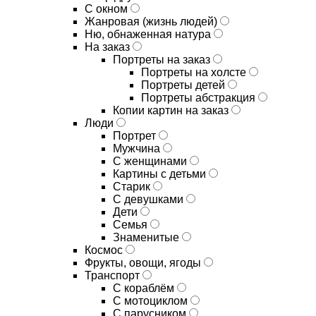
С окном
Жанровая (жизнь людей)
Ню, обнаженная натура
На заказ
Портреты на заказ
Портреты на холсте
Портреты детей
Портреты абстракция
Копии картин на заказ
Люди
Портрет
Мужчина
С женщинами
Картины с детьми
Старик
С девушками
Дети
Семья
Знаменитые
Космос
Фрукты, овощи, ягоды
Транспорт
С кораблём
С мотоциклом
С парусником