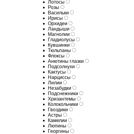
Лотосы
Розы
Васильки
Ирисы
Орхидеи
Ландыши
Магнолии
Гладиолусы
Кувшинки
Тюльпаны
Флоксы
Анютины глазки
Подсолнухи
Кактусы
Нарциссы
Лилии
Незабудки
Подснежники
Хризантемы
Колокольчики
Гвоздики
Астры
Камелии
Люпины
Георгины