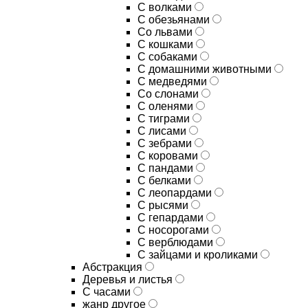
С волками
С обезьянами
Со львами
С кошками
С собаками
С домашними животными
С медведями
Со слонами
С оленями
С тиграми
С лисами
С зебрами
С коровами
С пандами
С белками
С леопардами
С рысями
С гепардами
С носорогами
С верблюдами
С зайцами и кроликами
Абстракция
Деревья и листья
С часами
жанр другое