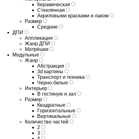
Керамическая
Стеклянная
Акриловыми красками и лаком
Размер
Средние
ДПИ
Аппликация
Жанр ДПИ
Матрёшки
Модульные
Жанр
Абстракция
3d картины
Транспорт и техника
Черно-белые
Интерьер
В гостиную и зал
Размер
Квадратные
Горизонтальные
Вертикальные
Количество частей
2
3
4