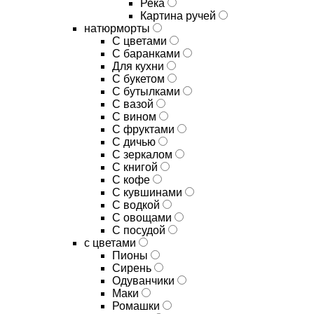
Река
Картина ручей
натюрморты
С цветами
С баранками
Для кухни
C букетом
C бутылками
C вазой
C вином
C фруктами
C дичью
C зеркалом
C книгой
C кофе
C кувшинами
C водкой
C овощами
C посудой
с цветами
Пионы
Сирень
Одуванчики
Маки
Ромашки