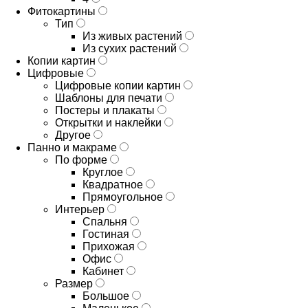
Фитокартины
Тип
Из живых растений
Из сухих растений
Копии картин
Цифровые
Цифровые копии картин
Шаблоны для печати
Постеры и плакаты
Открытки и наклейки
Другое
Панно и макраме
По форме
Круглое
Квадратное
Прямоугольное
Интерьер
Спальня
Гостиная
Прихожая
Офис
Кабинет
Размер
Большое