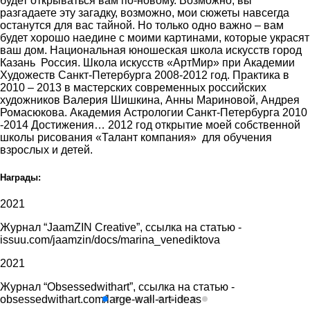
будет открываться вам по-новому. Возможно, вы
разгадаете эту загадку, возможно, мои сюжеты навсегда
останутся для вас тайной. Но только одно важно – вам
будет хорошо наедине с моими картинами, которые украсят
ваш дом. Национальная юношеская школа искусств город
Казань Россия. Школа искусств «АртМир» при Академии
Художеств Санкт-Петербурга 2008-2012 год. Практика в
2010 – 2013 в мастерских современных российских
художников Валерия Шишкина, Анны Мариновой, Андрея
Ромасюкова. Академия Астрологии Санкт-Петербурга 2010
-2014 Достижения… 2012 год открытие моей собственной
школы рисования «Талант компания» для обучения
взрослых и детей.
Награды:
2021
Журнал “JaamZIN Creative”, ссылка на статью -
issuu.com/jaamzin/docs/marina_venediktova
2021
Журнал “Obsessedwithart”, ссылка на статью -
obsessedwithart.com/large-wall-art-ideas