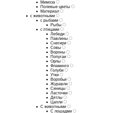
Мимоза
Полевые цветы
Материал
с животными
с рыбами
Рыбы
с птицами
Лебеди
Павлины
Снегири
Совы
Вороны
Попугаи
Орлы
Фламинго
Голуби
Утки
Воробьи
Журавли
Синицы
Ласточки
Дятлы
Цапли
С животными
С лошадми