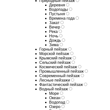
Природный пейзаж
Деревня
Водопады
Пустыня
Времена года
Закат
Вечер
Река
Ночь
Дождь
Зима
Горный пейзаж
Морской пейзаж
Крымский пейзаж
Сельский пейзаж
Космический пейзаж
Промышленный пейзаж
Современный пейзаж
Лесные пейзажи
Фантастический пейзаж
Водный пейзаж
Море
Океан
Водопад
Озеро