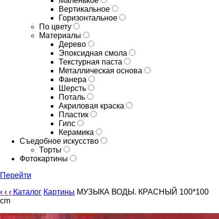
Маленькое
Вертикальное
Горизонтальное
По цвету
Материалы
Дерево
Эпоксидная смола
Текстурная паста
Металлическая основа
Фанера
Шерсть
Поталь
Акриловая краска
Пластик
Гипс
Керамика
Съедобное искусство
Торты
Фотокартины
Перейти
‹
‹
‹
Каталог
Картины
МУЗЫКА ВОДЫ. КРАСНЫЙ 100*100
cm