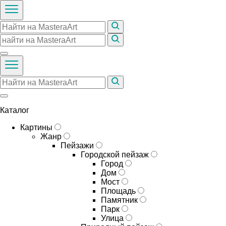
Каталог
Картины
Жанр
Пейзажи
Городской пейзаж
Город
Дом
Мост
Площадь
Памятник
Парк
Улица