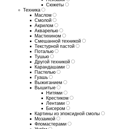
Сюжеты
Техника
Маслом
Смолой
Акрилом
Акварелью
Мастихином
Смешанной техникой
Текстурной пастой
Поталью
Тушью
Другой техникой
Карандашами
Пастелью
Гуашь
Выжиганием
Вышитые
Нитями
Крестиком
Лентами
Бисером
Картины из эпоксидной смолы
Мозаикой
Фломастерами