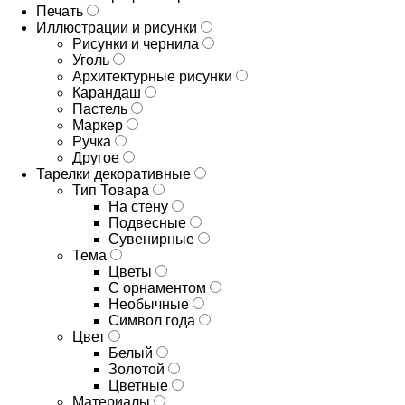
Печать
Иллюстрации и рисунки
Рисунки и чернила
Уголь
Архитектурные рисунки
Карандаш
Пастель
Маркер
Ручка
Другое
Тарелки декоративные
Тип Товара
На стену
Подвесные
Сувенирные
Тема
Цветы
С орнаментом
Необычные
Символ года
Цвет
Белый
Золотой
Цветные
Материалы