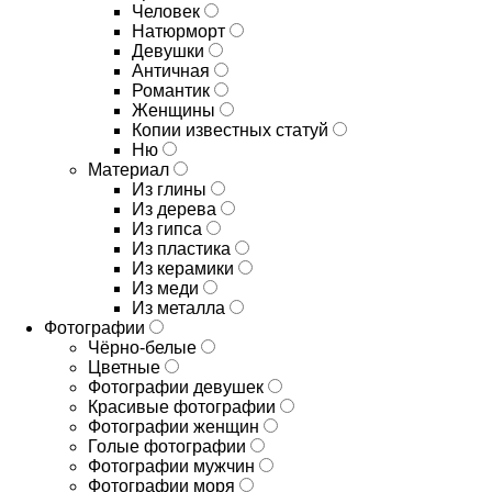
Человек
Натюрморт
Девушки
Античная
Романтик
Женщины
Копии известных статуй
Ню
Материал
Из глины
Из дерева
Из гипса
Из пластика
Из керамики
Из меди
Из металла
Фотографии
Чёрно-белые
Цветные
Фотографии девушек
Красивые фотографии
Фотографии женщин
Голые фотографии
Фотографии мужчин
Фотографии моря