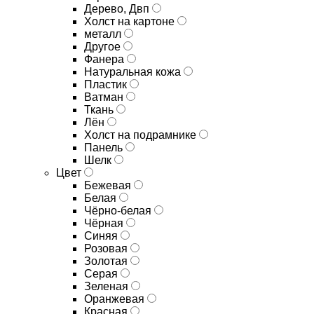
Дерево, Двп
Холст на картоне
металл
Другое
Фанера
Натуральная кожа
Пластик
Ватман
Ткань
Лён
Холст на подрамнике
Панель
Шелк
Цвет
Бежевая
Белая
Чёрно-белая
Чёрная
Синяя
Розовая
Золотая
Серая
Зеленая
Оранжевая
Красная