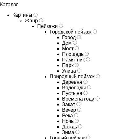
Каталог
Картины
Жанр
Пейзажи
Городской пейзаж
Город
Дом
Мост
Площадь
Памятник
Парк
Улица
Природный пейзаж
Деревня
Водопады
Пустыня
Времена года
Закат
Вечер
Река
Ночь
Дождь
Зима
Горный пейзаж