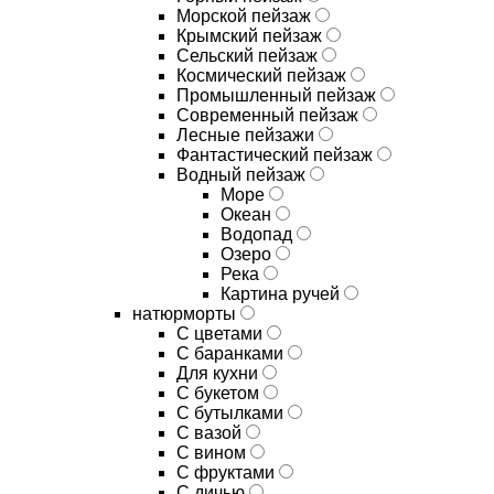
Морской пейзаж
Крымский пейзаж
Сельский пейзаж
Космический пейзаж
Промышленный пейзаж
Современный пейзаж
Лесные пейзажи
Фантастический пейзаж
Водный пейзаж
Море
Океан
Водопад
Озеро
Река
Картина ручей
натюрморты
С цветами
С баранками
Для кухни
C букетом
C бутылками
C вазой
C вином
C фруктами
C дичью