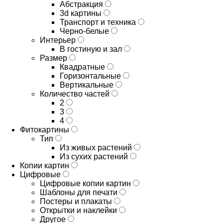
Абстракция
3d картины
Транспорт и техника
Черно-белые
Интерьер
В гостиную и зал
Размер
Квадратные
Горизонтальные
Вертикальные
Количество частей
2
3
4
Фитокартины
Тип
Из живых растений
Из сухих растений
Копии картин
Цифровые
Цифровые копии картин
Шаблоны для печати
Постеры и плакаты
Открытки и наклейки
Другое