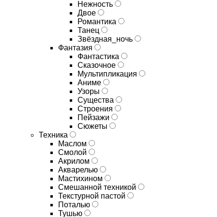
Нежность
Двое
Романтика
Танец
Звёздная_ночь
Фантазия
Фантастика
Сказочное
Мультипликация
Аниме
Узоры
Существа
Строения
Пейзажи
Сюжеты
Техника
Маслом
Смолой
Акрилом
Акварелью
Мастихином
Смешанной техникой
Текстурной пастой
Поталью
Тушью