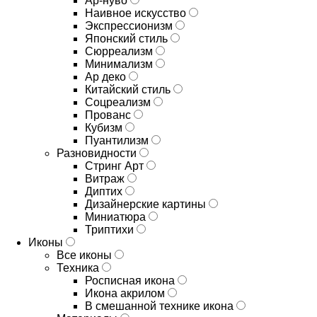
Ар-нуво
Наивное искусство
Экспрессионизм
Японский стиль
Сюрреализм
Минимализм
Ар деко
Китайский стиль
Соцреализм
Прованс
Кубизм
Пуантилизм
Разновидности
Стринг Арт
Витраж
Диптих
Дизайнерские картины
Миниатюра
Триптихи
Иконы
Все иконы
Техника
Росписная икона
Икона акрилом
В смешанной технике икона