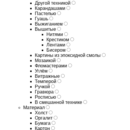
Другой техникой
Карандашами
Пастелью
Гуашь
Выжиганием
Вышитые
Нитями
Крестиком
Лентами
Бисером
Картины из эпоксидной смолы
Мозаикой
Фломастерами
Углём
Витражные
Темперой
Ручкой
Гравюра
Росписью
В смешанной технике
Материал
Холст
Оргалит
Бумага
Картон