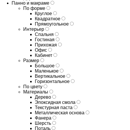
Панно и макраме
По форме
Круглое
Квадратное
Прямоугольное
Интерьер
Спальня
Гостиная
Прихожая
Офис
Кабинет
Размер
Большое
Маленькое
Вертикальное
Горизонтальное
По цвету
Материалы
Дерево
Эпоксидная смола
Текстурная паста
Металлическая основа
Фанера
Шерсть
Поталь