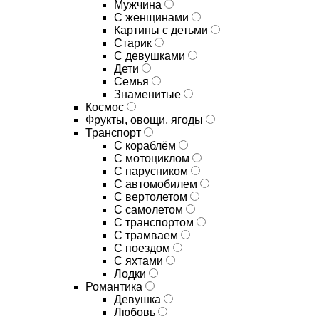
Мужчина
С женщинами
Картины с детьми
Старик
С девушками
Дети
Семья
Знаменитые
Космос
Фрукты, овощи, ягоды
Транспорт
С кораблём
С мотоциклом
С парусником
С автомобилем
С вертолетом
С самолетом
С транспортом
С трамваем
С поездом
С яхтами
Лодки
Романтика
Девушка
Любовь