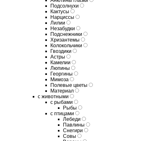
Анютины глазки
Подсолнухи
Кактусы
Нарциссы
Лилии
Незабудки
Подснежники
Хризантемы
Колокольчики
Гвоздики
Астры
Камелии
Люпины
Георгины
Мимоза
Полевые цветы
Материал
с животными
с рыбами
Рыбы
с птицами
Лебеди
Павлины
Снегири
Совы