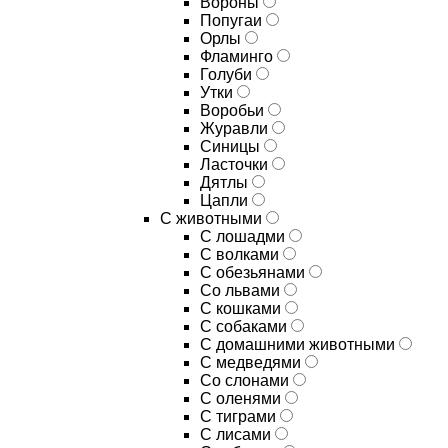
Вороны
Попугаи
Орлы
Фламинго
Голуби
Утки
Воробьи
Журавли
Синицы
Ласточки
Дятлы
Цапли
С животными
С лошадми
С волками
С обезьянами
Со львами
С кошками
С собаками
С домашними животными
С медведями
Со слонами
С оленями
С тиграми
С лисами