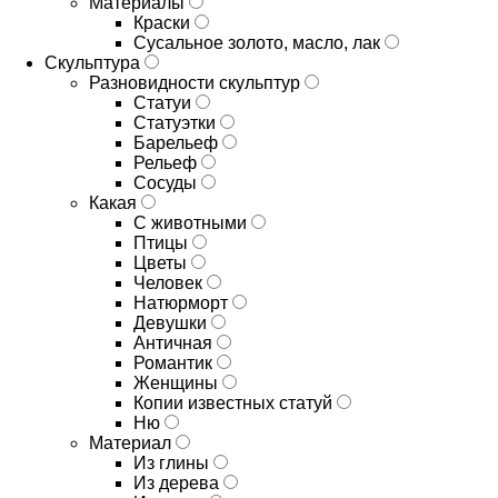
Материалы
Краски
Сусальное золото, масло, лак
Скульптура
Разновидности скульптур
Статуи
Статуэтки
Барельеф
Рельеф
Сосуды
Какая
С животными
Птицы
Цветы
Человек
Натюрморт
Девушки
Античная
Романтик
Женщины
Копии известных статуй
Ню
Материал
Из глины
Из дерева