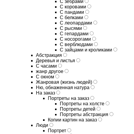
С зебрами
С коровами
С пандами
С белками
С леопардами
С рысями
С гепардами
С носорогами
С верблюдами
С зайцами и кроликами
Абстракция
Деревья и листья
С часами
жанр другое
С окном
Жанровая (жизнь людей)
Ню, обнаженная натура
На заказ
Портреты на заказ
Портреты на холсте
Портреты детей
Портреты абстракция
Копии картин на заказ
Люди
Портрет