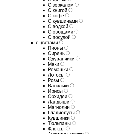
C зеркалом
C книгой
C кофе
C кувшинами
C водкой
C овощами
C посудой
с цветами
Пионы
Сирень
Одуванчики
Маки
Ромашки
Лотосы
Розы
Васильки
Ирисы
Орхидеи
Ландыши
Магнолии
Гладиолусы
Кувшинки
Тюльпаны
Флоксы