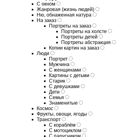
С окном
Жанровая (жизнь людей)
Ню, обнаженная натура
На заказ
Портреты на заказ
Портреты на холсте
Портреты детей
Портреты абстракция
Копии картин на заказ
Люди
Портрет
Мужчина
С женщинами
Картины с детьми
Старик
С девушками
Дети
Семья
Знаменитые
Космос
Фрукты, овощи, ягоды
Транспорт
С кораблём
С мотоциклом
С парусником