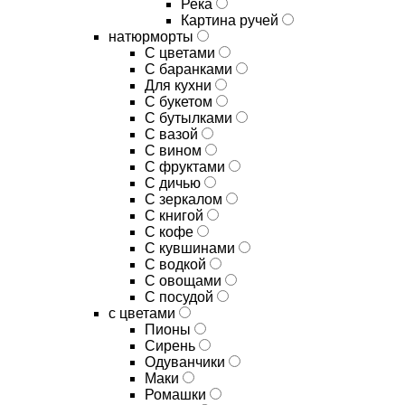
Река
Картина ручей
натюрморты
С цветами
С баранками
Для кухни
C букетом
C бутылками
C вазой
C вином
C фруктами
C дичью
C зеркалом
C книгой
C кофе
C кувшинами
C водкой
C овощами
C посудой
с цветами
Пионы
Сирень
Одуванчики
Маки
Ромашки