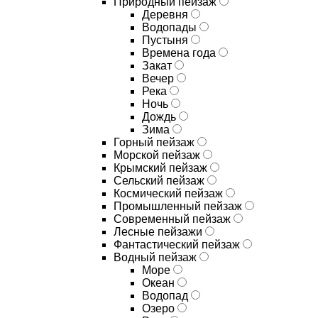
Природный пейзаж
Деревня
Водопады
Пустыня
Времена года
Закат
Вечер
Река
Ночь
Дождь
Зима
Горный пейзаж
Морской пейзаж
Крымский пейзаж
Сельский пейзаж
Космический пейзаж
Промышленный пейзаж
Современный пейзаж
Лесные пейзажи
Фантастический пейзаж
Водный пейзаж
Море
Океан
Водопад
Озеро