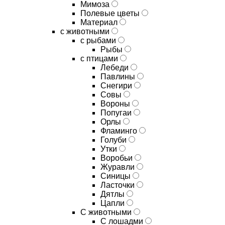
Мимоза
Полевые цветы
Материал
с животными
с рыбами
Рыбы
с птицами
Лебеди
Павлины
Снегири
Совы
Вороны
Попугаи
Орлы
Фламинго
Голуби
Утки
Воробьи
Журавли
Синицы
Ласточки
Дятлы
Цапли
С животными
С лошадми