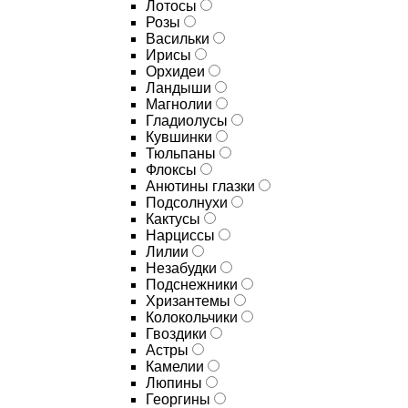
Лотосы
Розы
Васильки
Ирисы
Орхидеи
Ландыши
Магнолии
Гладиолусы
Кувшинки
Тюльпаны
Флоксы
Анютины глазки
Подсолнухи
Кактусы
Нарциссы
Лилии
Незабудки
Подснежники
Хризантемы
Колокольчики
Гвоздики
Астры
Камелии
Люпины
Георгины