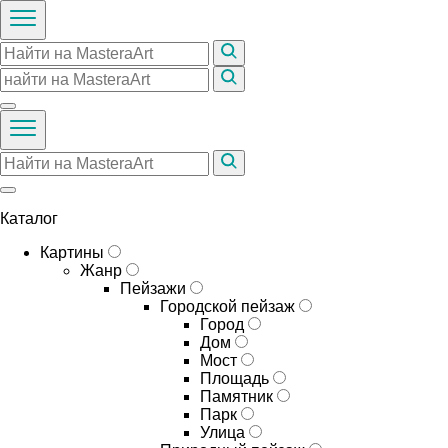
Каталог
Картины
Жанр
Пейзажи
Городской пейзаж
Город
Дом
Мост
Площадь
Памятник
Парк
Улица