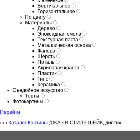
Маленькое
Вертикальное
Горизонтальное
По цвету
Материалы
Дерево
Эпоксидная смола
Текстурная паста
Металлическая основа
Фанера
Шерсть
Поталь
Акриловая краска
Пластик
Гипс
Керамика
Съедобное искусство
Торты
Фотокартины
Перейти
‹
‹
‹
Каталог
Картины
ДЖАЗ В СТИЛЕ ШЕЙК, диптих