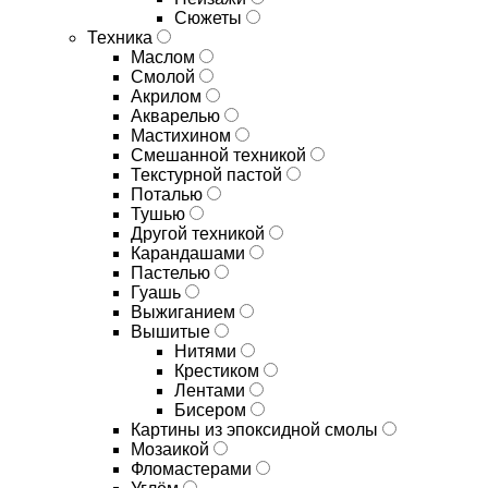
Сюжеты
Техника
Маслом
Смолой
Акрилом
Акварелью
Мастихином
Смешанной техникой
Текстурной пастой
Поталью
Тушью
Другой техникой
Карандашами
Пастелью
Гуашь
Выжиганием
Вышитые
Нитями
Крестиком
Лентами
Бисером
Картины из эпоксидной смолы
Мозаикой
Фломастерами