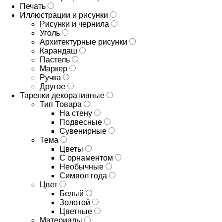
Печать
Иллюстрации и рисунки
Рисунки и чернила
Уголь
Архитектурные рисунки
Карандаш
Пастель
Маркер
Ручка
Другое
Тарелки декоративные
Тип Товара
На стену
Подвесные
Сувенирные
Тема
Цветы
С орнаментом
Необычные
Символ года
Цвет
Белый
Золотой
Цветные
Материалы