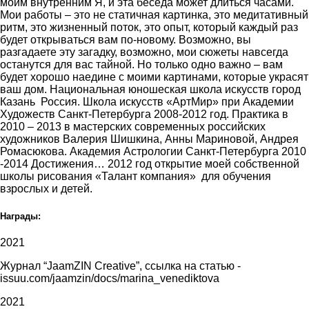
моим внутренним Я, и эта беседа может длиться часами.
Мои работы – это не статичная картинка, это медитативный
ритм, это жизненный поток, это опыт, который каждый раз
будет открываться вам по-новому. Возможно, вы
разгадаете эту загадку, возможно, мои сюжеты навсегда
останутся для вас тайной. Но только одно важно – вам
будет хорошо наедине с моими картинами, которые украсят
ваш дом. Национальная юношеская школа искусств город
Казань Россия. Школа искусств «АртМир» при Академии
Художеств Санкт-Петербурга 2008-2012 год. Практика в
2010 – 2013 в мастерских современных российских
художников Валерия Шишкина, Анны Мариновой, Андрея
Ромасюкова. Академия Астрологии Санкт-Петербурга 2010
-2014 Достижения… 2012 год открытие моей собственной
школы рисования «Талант компания» для обучения
взрослых и детей.
Награды:
2021
Журнал “JaamZIN Creative”, ссылка на статью -
issuu.com/jaamzin/docs/marina_venediktova
2021