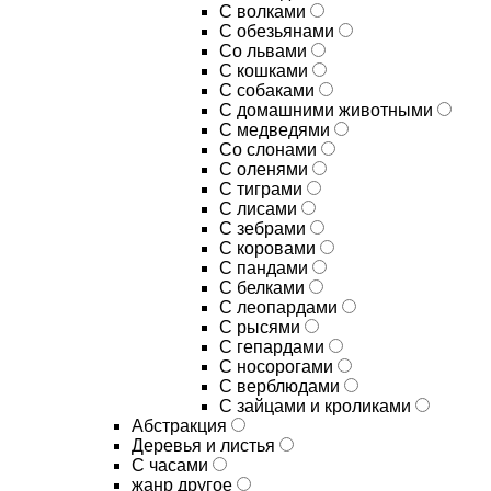
С волками
С обезьянами
Со львами
С кошками
С собаками
С домашними животными
С медведями
Со слонами
С оленями
С тиграми
С лисами
С зебрами
С коровами
С пандами
С белками
С леопардами
С рысями
С гепардами
С носорогами
С верблюдами
С зайцами и кроликами
Абстракция
Деревья и листья
С часами
жанр другое