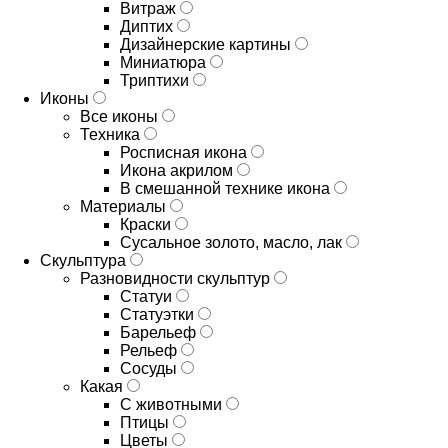
Витраж
Диптих
Дизайнерские картины
Миниатюра
Триптихи
Иконы
Все иконы
Техника
Росписная икона
Икона акрилом
В смешанной технике икона
Материалы
Краски
Сусальное золото, масло, лак
Скульптура
Разновидности скульптур
Статуи
Статуэтки
Барельеф
Рельеф
Сосуды
Какая
С животными
Птицы
Цветы