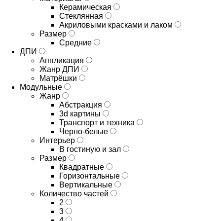
Керамическая
Стеклянная
Акриловыми красками и лаком
Размер
Средние
ДПИ
Аппликация
Жанр ДПИ
Матрёшки
Модульные
Жанр
Абстракция
3d картины
Транспорт и техника
Черно-белые
Интерьер
В гостиную и зал
Размер
Квадратные
Горизонтальные
Вертикальные
Количество частей
2
3
4