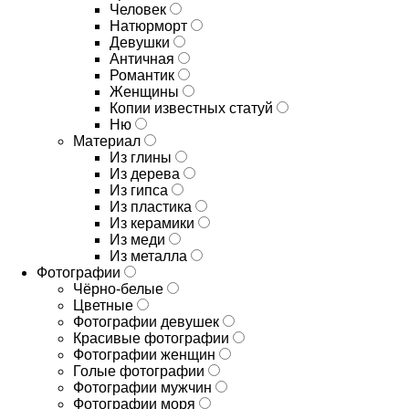
Человек
Натюрморт
Девушки
Античная
Романтик
Женщины
Копии известных статуй
Ню
Материал
Из глины
Из дерева
Из гипса
Из пластика
Из керамики
Из меди
Из металла
Фотографии
Чёрно-белые
Цветные
Фотографии девушек
Красивые фотографии
Фотографии женщин
Голые фотографии
Фотографии мужчин
Фотографии моря