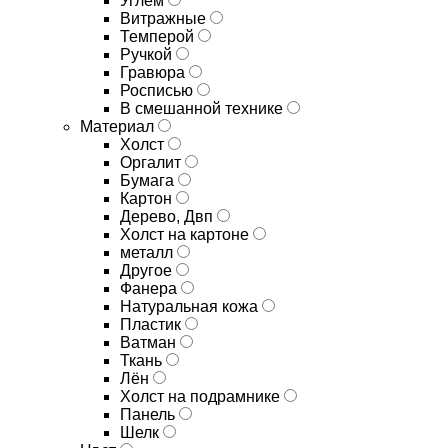
Углём
Витражные
Темперой
Ручкой
Гравюра
Росписью
В смешанной технике
Материал
Холст
Оргалит
Бумага
Картон
Дерево, Двп
Холст на картоне
металл
Другое
Фанера
Натуральная кожа
Пластик
Ватман
Ткань
Лён
Холст на подрамнике
Панель
Шелк