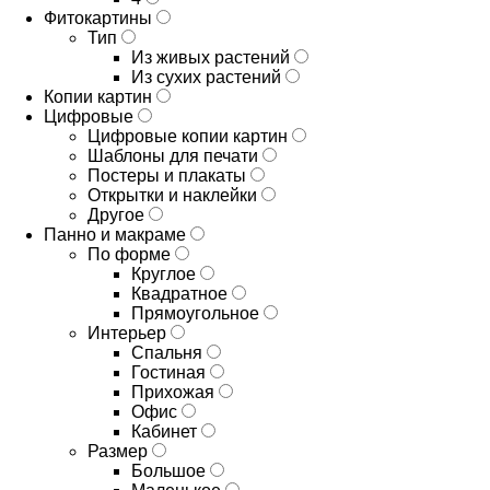
Фитокартины
Тип
Из живых растений
Из сухих растений
Копии картин
Цифровые
Цифровые копии картин
Шаблоны для печати
Постеры и плакаты
Открытки и наклейки
Другое
Панно и макраме
По форме
Круглое
Квадратное
Прямоугольное
Интерьер
Спальня
Гостиная
Прихожая
Офис
Кабинет
Размер
Большое