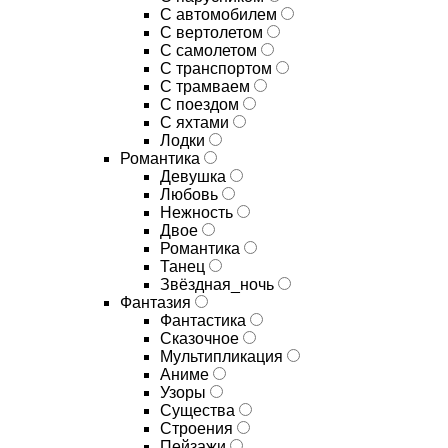
С автомобилем
С вертолетом
С самолетом
С транспортом
С трамваем
С поездом
С яхтами
Лодки
Романтика
Девушка
Любовь
Нежность
Двое
Романтика
Танец
Звёздная_ночь
Фантазия
Фантастика
Сказочное
Мультипликация
Аниме
Узоры
Существа
Строения
Пейзажи