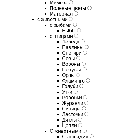
Мимоза
Полевые цветы
Материал
с животными
с рыбами
Рыбы
с птицами
Лебеди
Павлины
Снегири
Совы
Вороны
Попугаи
Орлы
Фламинго
Голуби
Утки
Воробьи
Журавли
Синицы
Ласточки
Дятлы
Цапли
С животными
С лошадми