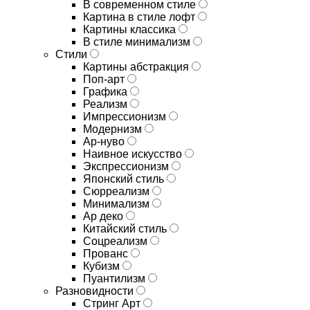
В современном стиле
Картина в стиле лофт
Картины классика
В стиле минимализм
Стили
Картины абстракция
Поп-арт
Графика
Реализм
Импрессионизм
Модернизм
Ар-нуво
Наивное искусство
Экспрессионизм
Японский стиль
Сюрреализм
Минимализм
Ар деко
Китайский стиль
Соцреализм
Прованс
Кубизм
Пуантилизм
Разновидности
Стринг Арт