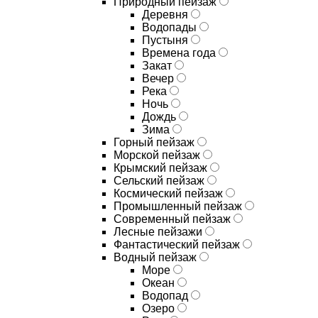
Природный пейзаж
Деревня
Водопады
Пустыня
Времена года
Закат
Вечер
Река
Ночь
Дождь
Зима
Горный пейзаж
Морской пейзаж
Крымский пейзаж
Сельский пейзаж
Космический пейзаж
Промышленный пейзаж
Современный пейзаж
Лесные пейзажи
Фантастический пейзаж
Водный пейзаж
Море
Океан
Водопад
Озеро