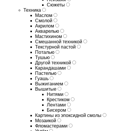
Сюжеты
Техника
Маслом
Смолой
Акрилом
Акварелью
Мастихином
Смешанной техникой
Текстурной пастой
Поталью
Тушью
Другой техникой
Карандашами
Пастелью
Гуашь
Выжиганием
Вышитые
Нитями
Крестиком
Лентами
Бисером
Картины из эпоксидной смолы
Мозаикой
Фломастерами