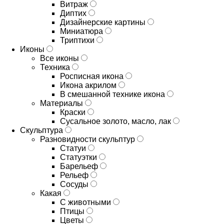
Витраж
Диптих
Дизайнерские картины
Миниатюра
Триптихи
Иконы
Все иконы
Техника
Росписная икона
Икона акрилом
В смешанной технике икона
Материалы
Краски
Сусальное золото, масло, лак
Скульптура
Разновидности скульптур
Статуи
Статуэтки
Барельеф
Рельеф
Сосуды
Какая
С животными
Птицы
Цветы