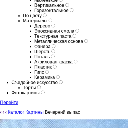
Маленькое
Вертикальное
Горизонтальное
По цвету
Материалы
Дерево
Эпоксидная смола
Текстурная паста
Металлическая основа
Фанера
Шерсть
Поталь
Акриловая краска
Пластик
Гипс
Керамика
Съедобное искусство
Торты
Фотокартины
Перейти
‹
‹
‹
Каталог
Картины
Вечерний выпас