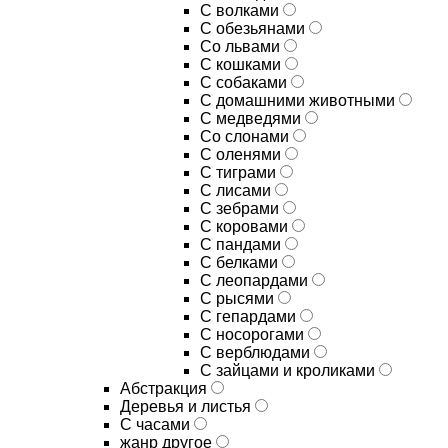
С волками
С обезьянами
Со львами
С кошками
С собаками
С домашними животными
С медведями
Со слонами
С оленями
С тиграми
С лисами
С зебрами
С коровами
С пандами
С белками
С леопардами
С рысями
С гепардами
С носорогами
С верблюдами
С зайцами и кроликами
Абстракция
Деревья и листья
С часами
жанр другое