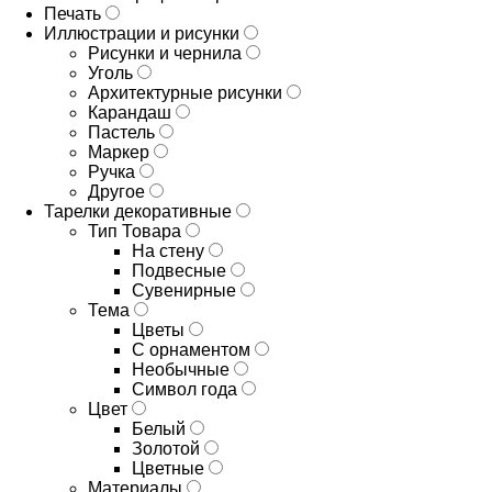
Печать
Иллюстрации и рисунки
Рисунки и чернила
Уголь
Архитектурные рисунки
Карандаш
Пастель
Маркер
Ручка
Другое
Тарелки декоративные
Тип Товара
На стену
Подвесные
Сувенирные
Тема
Цветы
С орнаментом
Необычные
Символ года
Цвет
Белый
Золотой
Цветные
Материалы