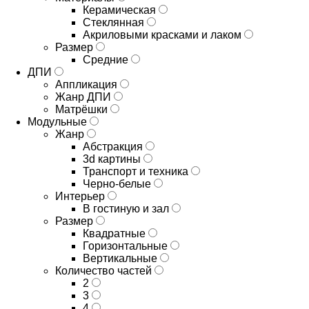
Керамическая
Стеклянная
Акриловыми красками и лаком
Размер
Средние
ДПИ
Аппликация
Жанр ДПИ
Матрёшки
Модульные
Жанр
Абстракция
3d картины
Транспорт и техника
Черно-белые
Интерьер
В гостиную и зал
Размер
Квадратные
Горизонтальные
Вертикальные
Количество частей
2
3
4