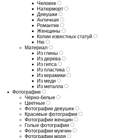
Человек
Натюрморт
Девушки
Античная
Романтик
Женщины
Копии известных статуй
Ню
Материал
Из глины
Из дерева
Из гипса
Из пластика
Из керамики
Из меди
Из металла
Фотографии
Чёрно-белые
Цветные
Фотографии девушек
Красивые фотографии
Фотографии женщин
Голые фотографии
Фотографии мужчин
Фотографии моря