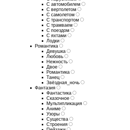
С автомобилем
С вертолетом
С самолетом
С транспортом
С трамваем
С поездом
С яхтами
Лодки
Романтика
Девушка
Любовь
Нежность
Двое
Романтика
Танец
Звёздная_ночь
Фантазия
Фантастика
Сказочное
Мультипликация
Аниме
Узоры
Существа
Строения
Пейзажи