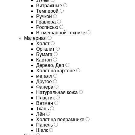
Углём
Витражные
Темперой
Ручкой
Гравюра
Росписью
В смешанной технике
Материал
Холст
Оргалит
Бумага
Картон
Дерево, Двп
Холст на картоне
металл
Другое
Фанера
Натуральная кожа
Пластик
Ватман
Ткань
Лён
Холст на подрамнике
Панель
Шелк