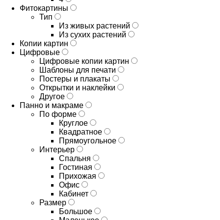
Фитокартины
Тип
Из живых растений
Из сухих растений
Копии картин
Цифровые
Цифровые копии картин
Шаблоны для печати
Постеры и плакаты
Открытки и наклейки
Другое
Панно и макраме
По форме
Круглое
Квадратное
Прямоугольное
Интерьер
Спальня
Гостиная
Прихожая
Офис
Кабинет
Размер
Большое