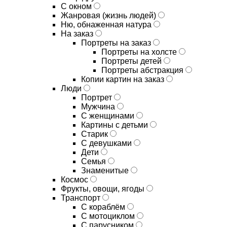
С окном
Жанровая (жизнь людей)
Ню, обнаженная натура
На заказ
Портреты на заказ
Портреты на холсте
Портреты детей
Портреты абстракция
Копии картин на заказ
Люди
Портрет
Мужчина
С женщинами
Картины с детьми
Старик
С девушками
Дети
Семья
Знаменитые
Космос
Фрукты, овощи, ягоды
Транспорт
С кораблём
С мотоциклом
С парусником