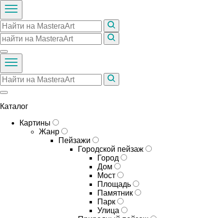
Каталог
Картины
Жанр
Пейзажи
Городской пейзаж
Город
Дом
Мост
Площадь
Памятник
Парк
Улица