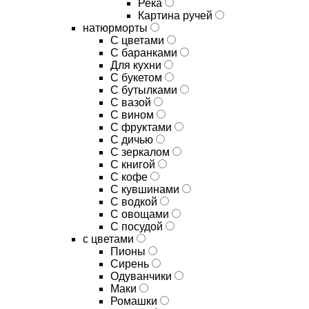
Река
Картина ручей
натюрморты
С цветами
С баранками
Для кухни
C букетом
C бутылками
C вазой
C вином
C фруктами
C дичью
C зеркалом
C книгой
C кофе
C кувшинами
C водкой
C овощами
C посудой
с цветами
Пионы
Сирень
Одуванчики
Маки
Ромашки