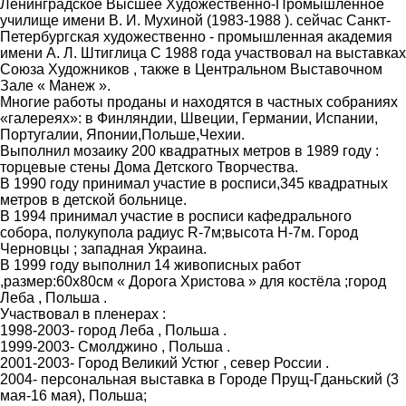
Ленинградское Высшее Художественно-Промышленное
училище имени В. И. Мухиной (1983-1988 ). сейчас Санкт-
Петербургская художественно - промышленная академия
имени А. Л. Штиглица С 1988 года участвовал на выставках
Союза Художников , также в Центральном Выставочном
Зале « Манеж ».
Многие работы проданы и находятся в частных собраниях
«галереях»: в Финляндии, Швеции, Германии, Испании,
Португалии, Японии,Польше,Чехии.
Выполнил мозаику 200 квадратных метров в 1989 году :
торцевые стены Дома Детского Творчества.
В 1990 году принимал участие в росписи,345 квадратных
метров в детской больнице.
В 1994 принимал участие в росписи кафедрального
собора, полукупола радиус R-7м;высота H-7м. Город
Черновцы ; западная Украина.
В 1999 году выполнил 14 живописных работ
,размер:60х80см « Дорога Христова » для костёла ;город
Леба , Польша .
Участвовал в пленерах :
1998-2003- город Леба , Польша .
1999-2003- Смолджино , Польша .
2001-2003- Город Великий Устюг , север России .
2004- персональная выставка в Городе Прущ-Гданьский (3
мая-16 мая), Польша;