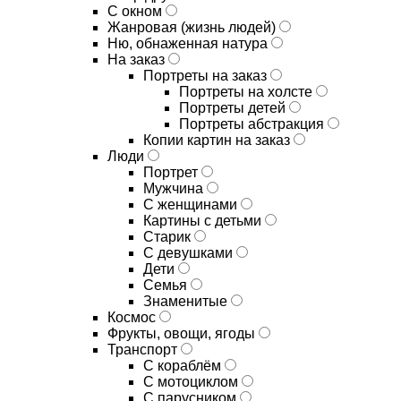
С окном
Жанровая (жизнь людей)
Ню, обнаженная натура
На заказ
Портреты на заказ
Портреты на холсте
Портреты детей
Портреты абстракция
Копии картин на заказ
Люди
Портрет
Мужчина
С женщинами
Картины с детьми
Старик
С девушками
Дети
Семья
Знаменитые
Космос
Фрукты, овощи, ягоды
Транспорт
С кораблём
С мотоциклом
С парусником