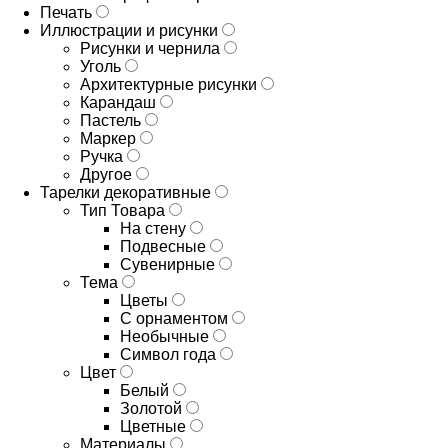
Печать
Иллюстрации и рисунки
Рисунки и чернила
Уголь
Архитектурные рисунки
Карандаш
Пастель
Маркер
Ручка
Другое
Тарелки декоративные
Тип Товара
На стену
Подвесные
Сувенирные
Тема
Цветы
С орнаментом
Необычные
Символ года
Цвет
Белый
Золотой
Цветные
Материалы