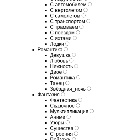
С автомобилем
С вертолетом
С самолетом
С транспортом
С трамваем
С поездом
С яхтами
Лодки
Романтика
Девушка
Любовь
Нежность
Двое
Романтика
Танец
Звёздная_ночь
Фантазия
Фантастика
Сказочное
Мультипликация
Аниме
Узоры
Существа
Строения
Пейзажи