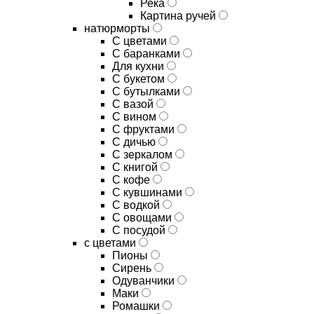
Река
Картина ручей
натюрморты
С цветами
С баранками
Для кухни
C букетом
C бутылками
C вазой
C вином
C фруктами
C дичью
C зеркалом
C книгой
C кофе
C кувшинами
C водкой
C овощами
C посудой
с цветами
Пионы
Сирень
Одуванчики
Маки
Ромашки