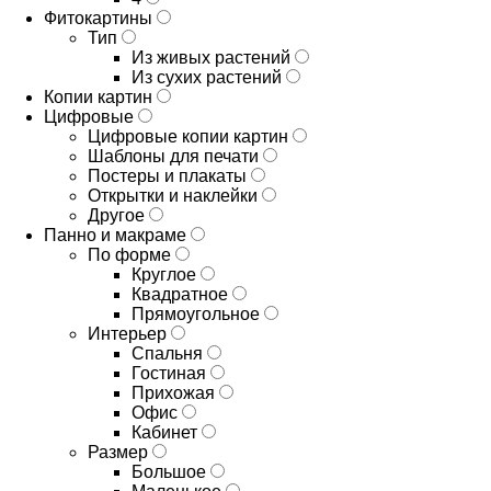
Фитокартины
Тип
Из живых растений
Из сухих растений
Копии картин
Цифровые
Цифровые копии картин
Шаблоны для печати
Постеры и плакаты
Открытки и наклейки
Другое
Панно и макраме
По форме
Круглое
Квадратное
Прямоугольное
Интерьер
Спальня
Гостиная
Прихожая
Офис
Кабинет
Размер
Большое