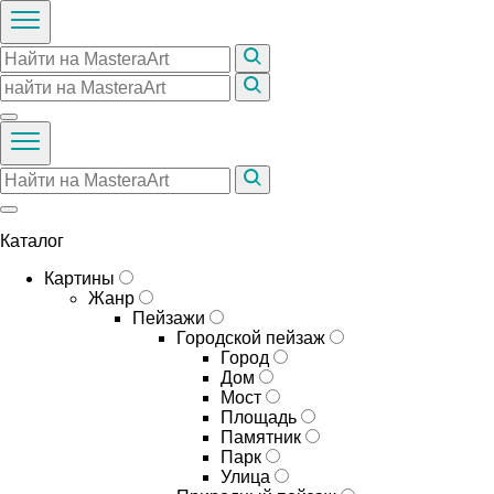
Каталог
Картины
Жанр
Пейзажи
Городской пейзаж
Город
Дом
Мост
Площадь
Памятник
Парк
Улица