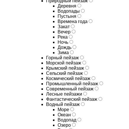
Природный пейзаж
Деревня
Водопады
Пустыня
Времена года
Закат
Вечер
Река
Ночь
Дождь
Зима
Горный пейзаж
Морской пейзаж
Крымский пейзаж
Сельский пейзаж
Космический пейзаж
Промышленный пейзаж
Современный пейзаж
Лесные пейзажи
Фантастический пейзаж
Водный пейзаж
Море
Океан
Водопад
Озеро