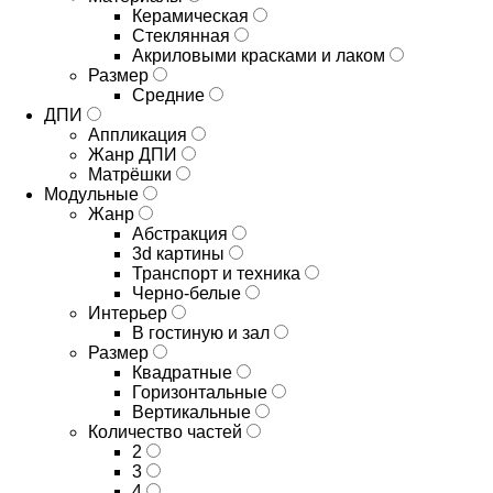
Керамическая
Стеклянная
Акриловыми красками и лаком
Размер
Средние
ДПИ
Аппликация
Жанр ДПИ
Матрёшки
Модульные
Жанр
Абстракция
3d картины
Транспорт и техника
Черно-белые
Интерьер
В гостиную и зал
Размер
Квадратные
Горизонтальные
Вертикальные
Количество частей
2
3
4