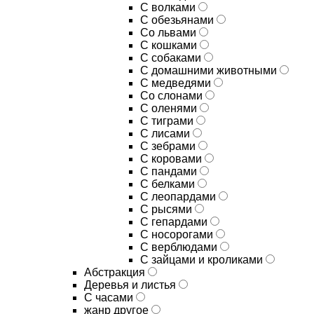
С волками
С обезьянами
Со львами
С кошками
С собаками
С домашними животными
С медведями
Со слонами
С оленями
С тиграми
С лисами
С зебрами
С коровами
С пандами
С белками
С леопардами
С рысями
С гепардами
С носорогами
С верблюдами
С зайцами и кроликами
Абстракция
Деревья и листья
С часами
жанр другое