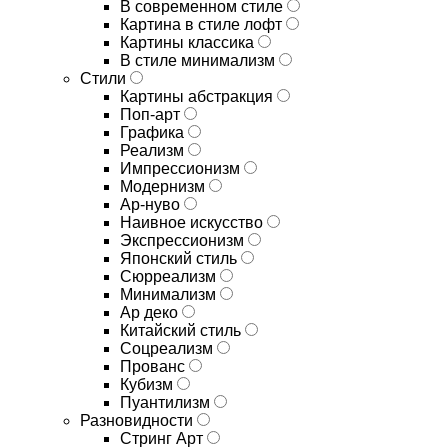
В современном стиле
Картина в стиле лофт
Картины классика
В стиле минимализм
Стили
Картины абстракция
Поп-арт
Графика
Реализм
Импрессионизм
Модернизм
Ар-нуво
Наивное искусство
Экспрессионизм
Японский стиль
Сюрреализм
Минимализм
Ар деко
Китайский стиль
Соцреализм
Прованс
Кубизм
Пуантилизм
Разновидности
Стринг Арт