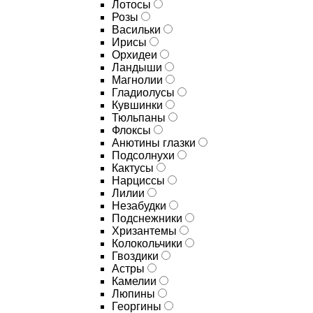
Лотосы
Розы
Васильки
Ирисы
Орхидеи
Ландыши
Магнолии
Гладиолусы
Кувшинки
Тюльпаны
Флоксы
Анютины глазки
Подсолнухи
Кактусы
Нарциссы
Лилии
Незабудки
Подснежники
Хризантемы
Колокольчики
Гвоздики
Астры
Камелии
Люпины
Георгины