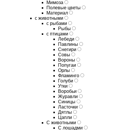
Мимоза
Полевые цветы
Материал
с животными
с рыбами
Рыбы
с птицами
Лебеди
Павлины
Снегири
Совы
Вороны
Попугаи
Орлы
Фламинго
Голуби
Утки
Воробьи
Журавли
Синицы
Ласточки
Дятлы
Цапли
С животными
С лошадми