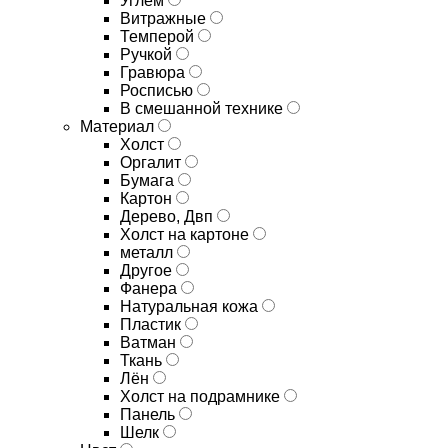
Углём
Витражные
Темперой
Ручкой
Гравюра
Росписью
В смешанной технике
Материал
Холст
Оргалит
Бумага
Картон
Дерево, Двп
Холст на картоне
металл
Другое
Фанера
Натуральная кожа
Пластик
Ватман
Ткань
Лён
Холст на подрамнике
Панель
Шелк