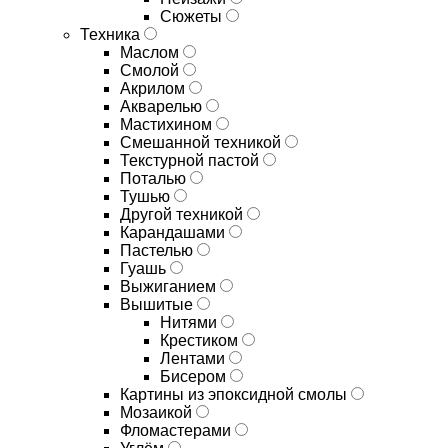
Сюжеты
Техника
Маслом
Смолой
Акрилом
Акварелью
Мастихином
Смешанной техникой
Текстурной пастой
Поталью
Тушью
Другой техникой
Карандашами
Пастелью
Гуашь
Выжиганием
Вышитые
Нитями
Крестиком
Лентами
Бисером
Картины из эпоксидной смолы
Мозаикой
Фломастерами