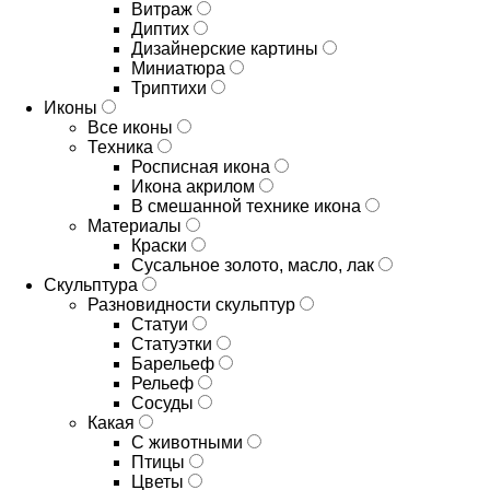
Витраж
Диптих
Дизайнерские картины
Миниатюра
Триптихи
Иконы
Все иконы
Техника
Росписная икона
Икона акрилом
В смешанной технике икона
Материалы
Краски
Сусальное золото, масло, лак
Скульптура
Разновидности скульптур
Статуи
Статуэтки
Барельеф
Рельеф
Сосуды
Какая
С животными
Птицы
Цветы