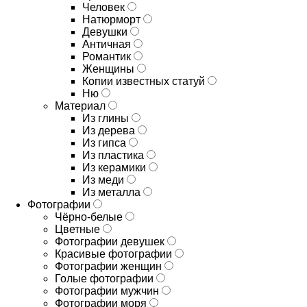
Человек
Натюрморт
Девушки
Античная
Романтик
Женщины
Копии известных статуй
Ню
Материал
Из глины
Из дерева
Из гипса
Из пластика
Из керамики
Из меди
Из металла
Фотографии
Чёрно-белые
Цветные
Фотографии девушек
Красивые фотографии
Фотографии женщин
Голые фотографии
Фотографии мужчин
Фотографии моря