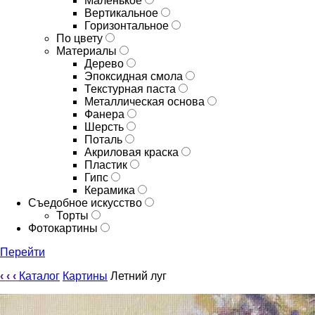
Маленькое
Вертикальное
Горизонтальное
По цвету
Материалы
Дерево
Эпоксидная смола
Текстурная паста
Металлическая основа
Фанера
Шерсть
Поталь
Акриловая краска
Пластик
Гипс
Керамика
Съедобное искусство
Торты
Фотокартины
Перейти
‹
‹
‹
Каталог
Картины
Летний луг