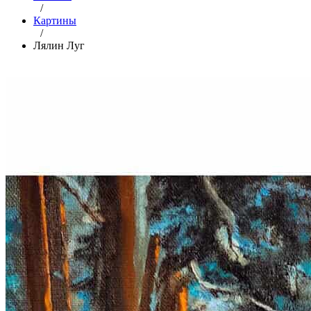
/
Картины
/
Лялин Луг