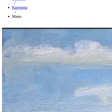
/
Картины
/
Маки