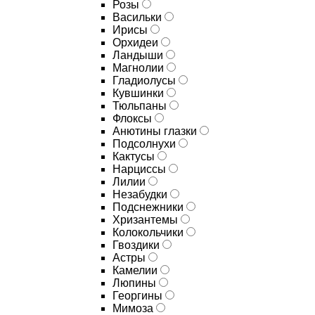
Розы
Васильки
Ирисы
Орхидеи
Ландыши
Магнолии
Гладиолусы
Кувшинки
Тюльпаны
Флоксы
Анютины глазки
Подсолнухи
Кактусы
Нарциссы
Лилии
Незабудки
Подснежники
Хризантемы
Колокольчики
Гвоздики
Астры
Камелии
Люпины
Георгины
Мимоза