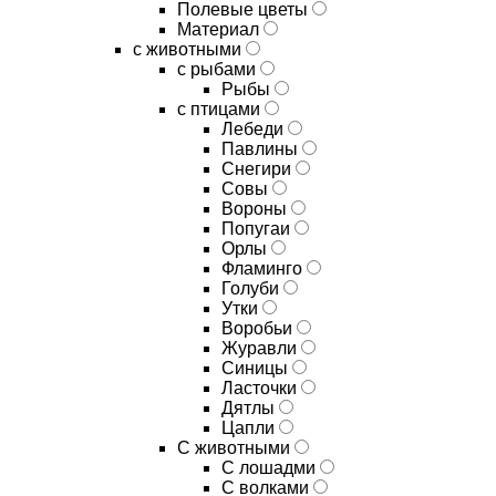
Полевые цветы
Материал
с животными
с рыбами
Рыбы
с птицами
Лебеди
Павлины
Снегири
Совы
Вороны
Попугаи
Орлы
Фламинго
Голуби
Утки
Воробьи
Журавли
Синицы
Ласточки
Дятлы
Цапли
С животными
С лошадми
С волками