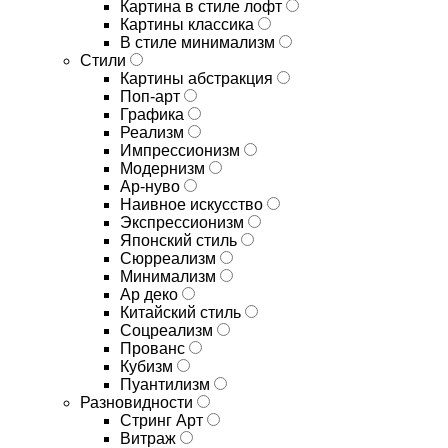
Картина в стиле лофт
Картины классика
В стиле минимализм
Стили
Картины абстракция
Поп-арт
Графика
Реализм
Импрессионизм
Модернизм
Ар-нуво
Наивное искусство
Экспрессионизм
Японский стиль
Сюрреализм
Минимализм
Ар деко
Китайский стиль
Соцреализм
Прованс
Кубизм
Пуантилизм
Разновидности
Стринг Арт
Витраж