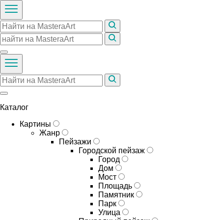
Каталог
Картины
Жанр
Пейзажи
Городской пейзаж
Город
Дом
Мост
Площадь
Памятник
Парк
Улица