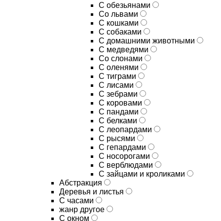
С обезьянами
Со львами
С кошками
С собаками
С домашними животными
С медведями
Со слонами
С оленями
С тиграми
С лисами
С зебрами
С коровами
С пандами
С белками
С леопардами
С рысями
С гепардами
С носорогами
С верблюдами
С зайцами и кроликами
Абстракция
Деревья и листья
С часами
жанр другое
С окном