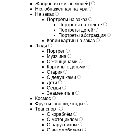
Жанровая (жизнь людей)
Ню, обнаженная натура
На заказ
Портреты на заказ
Портреты на холсте
Портреты детей
Портреты абстракция
Копии картин на заказ
Люди
Портрет
Мужчина
С женщинами
Картины с детьми
Старик
С девушками
Дети
Семья
Знаменитые
Космос
Фрукты, овощи, ягоды
Транспорт
С кораблём
С мотоциклом
С парусником
С автомобилем