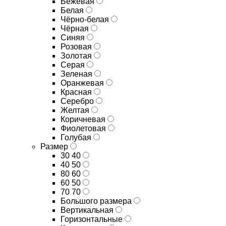
Бежевая
Белая
Чёрно-белая
Чёрная
Синяя
Розовая
Золотая
Серая
Зеленая
Оранжевая
Красная
Серебро
Желтая
Коричневая
Фиолетовая
Голубая
Размер
30 40
40 50
80 60
60 50
70 70
Большого размера
Вертикальная
Горизонтальные