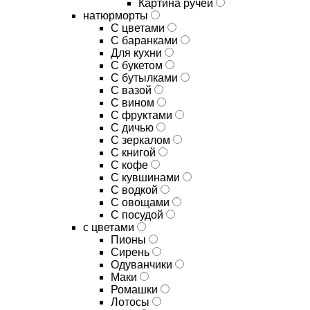
Картина ручей
натюрморты
С цветами
С баранками
Для кухни
C букетом
C бутылками
C вазой
C вином
C фруктами
C дичью
C зеркалом
C книгой
C кофе
C кувшинами
C водкой
C овощами
C посудой
с цветами
Пионы
Сирень
Одуванчики
Маки
Ромашки
Лотосы