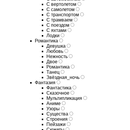
С вертолетом
С самолетом
С транспортом
С трамваем
С поездом
С яхтами
Лодки
Романтика
Девушка
Любовь
Нежность
Двое
Романтика
Танец
Звёздная_ночь
Фантазия
Фантастика
Сказочное
Мультипликация
Аниме
Узоры
Существа
Строения
Пейзажи
Сюжеты