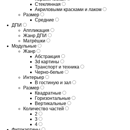
Стеклянная
Акриловыми красками и лаком
Размер
Средние
ДПИ
Аппликация
Жанр ДПИ
Матрёшки
Модульные
Жанр
Абстракция
3d картины
Транспорт и техника
Черно-белые
Интерьер
В гостиную и зал
Размер
Квадратные
Горизонтальные
Вертикальные
Количество частей
2
3
4
Фитокартины