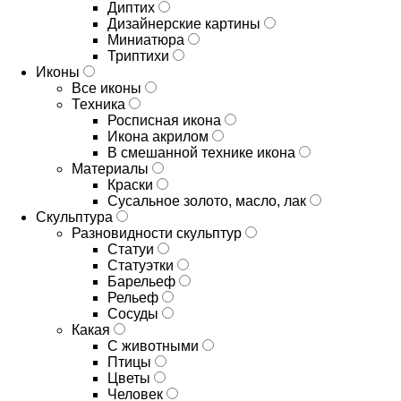
Диптих
Дизайнерские картины
Миниатюра
Триптихи
Иконы
Все иконы
Техника
Росписная икона
Икона акрилом
В смешанной технике икона
Материалы
Краски
Сусальное золото, масло, лак
Скульптура
Разновидности скульптур
Статуи
Статуэтки
Барельеф
Рельеф
Сосуды
Какая
С животными
Птицы
Цветы
Человек