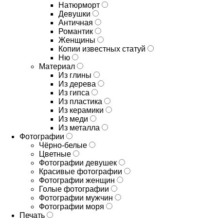
Натюрморт
Девушки
Античная
Романтик
Женщины
Копии известных статуй
Ню
Материал
Из глины
Из дерева
Из гипса
Из пластика
Из керамики
Из меди
Из металла
Фотографии
Чёрно-белые
Цветные
Фотографии девушек
Красивые фотографии
Фотографии женщин
Голые фотографии
Фотографии мужчин
Фотографии моря
Печать