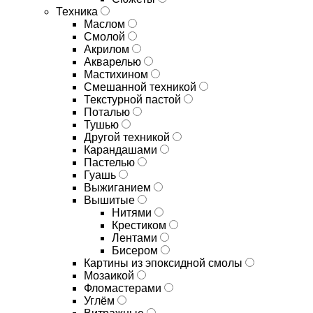
Техника
Маслом
Смолой
Акрилом
Акварелью
Мастихином
Смешанной техникой
Текстурной пастой
Поталью
Тушью
Другой техникой
Карандашами
Пастелью
Гуашь
Выжиганием
Вышитые
Нитями
Крестиком
Лентами
Бисером
Картины из эпоксидной смолы
Мозаикой
Фломастерами
Углём