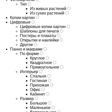
Тип
Из живых растений
Из сухих растений
Копии картин
Цифровые
Цифровые копии картин
Шаблоны для печати
Постеры и плакаты
Открытки и наклейки
Другое
Панно и макраме
По форме
Круглое
Квадратное
Прямоугольное
Интерьер
Спальня
Гостиная
Прихожая
Офис
Кабинет
Размер
Большое
Маленькое