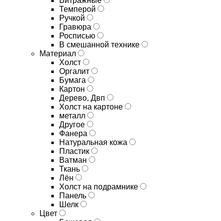
Витражные
Темперой
Ручкой
Гравюра
Росписью
В смешанной технике
Материал
Холст
Оргалит
Бумага
Картон
Дерево, Двп
Холст на картоне
металл
Другое
Фанера
Натуральная кожа
Пластик
Ватман
Ткань
Лён
Холст на подрамнике
Панель
Шелк
Цвет