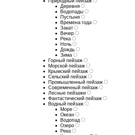
Природный пейзаж
Деревня
Водопады
Пустыня
Времена года
Закат
Вечер
Река
Ночь
Дождь
Зима
Горный пейзаж
Морской пейзаж
Крымский пейзаж
Сельский пейзаж
Промышленный пейзаж
Современный пейзаж
Лесные пейзажи
Фантастический пейзаж
Водный пейзаж
Море
Океан
Водопад
Озеро
Река