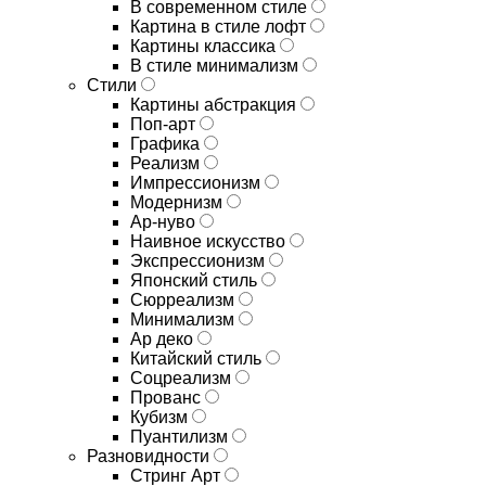
В современном стиле
Картина в стиле лофт
Картины классика
В стиле минимализм
Стили
Картины абстракция
Поп-арт
Графика
Реализм
Импрессионизм
Модернизм
Ар-нуво
Наивное искусство
Экспрессионизм
Японский стиль
Сюрреализм
Минимализм
Ар деко
Китайский стиль
Соцреализм
Прованс
Кубизм
Пуантилизм
Разновидности
Стринг Арт