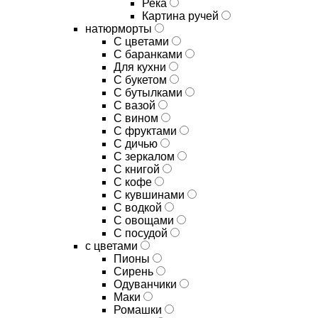
Река
Картина ручей
натюрморты
С цветами
С баранками
Для кухни
C букетом
C бутылками
C вазой
C вином
C фруктами
C дичью
C зеркалом
C книгой
C кофе
C кувшинами
C водкой
C овощами
C посудой
с цветами
Пионы
Сирень
Одуванчики
Маки
Ромашки