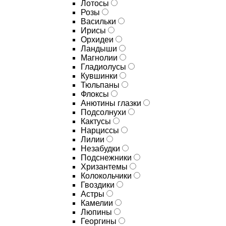
Лотосы
Розы
Васильки
Ирисы
Орхидеи
Ландыши
Магнолии
Гладиолусы
Кувшинки
Тюльпаны
Флоксы
Анютины глазки
Подсолнухи
Кактусы
Нарциссы
Лилии
Незабудки
Подснежники
Хризантемы
Колокольчики
Гвоздики
Астры
Камелии
Люпины
Георгины