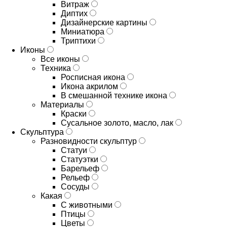
Витраж
Диптих
Дизайнерские картины
Миниатюра
Триптихи
Иконы
Все иконы
Техника
Росписная икона
Икона акрилом
В смешанной технике икона
Материалы
Краски
Сусальное золото, масло, лак
Скульптура
Разновидности скульптур
Статуи
Статуэтки
Барельеф
Рельеф
Сосуды
Какая
С животными
Птицы
Цветы