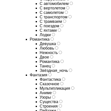
С автомобилем
С вертолетом
С самолетом
С транспортом
С трамваем
С поездом
С яхтами
Лодки
Романтика
Девушка
Любовь
Нежность
Двое
Романтика
Танец
Звёздная_ночь
Фантазия
Фантастика
Сказочное
Мультипликация
Аниме
Узоры
Существа
Строения
Пейзажи