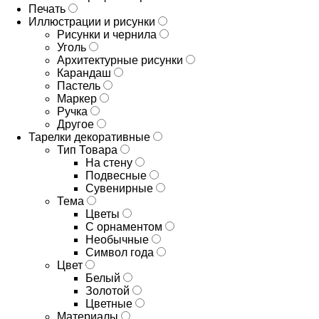
Печать
Иллюстрации и рисунки
Рисунки и чернила
Уголь
Архитектурные рисунки
Карандаш
Пастель
Маркер
Ручка
Другое
Тарелки декоративные
Тип Товара
На стену
Подвесные
Сувенирные
Тема
Цветы
С орнаментом
Необычные
Символ года
Цвет
Белый
Золотой
Цветные
Материалы