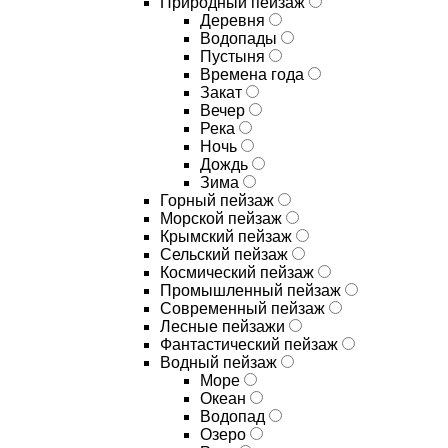
Природный пейзаж
Деревня
Водопады
Пустыня
Времена года
Закат
Вечер
Река
Ночь
Дождь
Зима
Горный пейзаж
Морской пейзаж
Крымский пейзаж
Сельский пейзаж
Космический пейзаж
Промышленный пейзаж
Современный пейзаж
Лесные пейзажи
Фантастический пейзаж
Водный пейзаж
Море
Океан
Водопад
Озеро