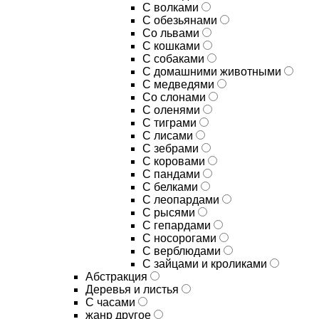
С волками
С обезьянами
Со львами
С кошками
С собаками
С домашними животными
С медведями
Со слонами
С оленями
С тиграми
С лисами
С зебрами
С коровами
С пандами
С белками
С леопардами
С рысями
С гепардами
С носорогами
С верблюдами
С зайцами и кроликами
Абстракция
Деревья и листья
С часами
жанр другое