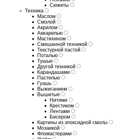
Сюжеты
Техника
Маслом
Смолой
Акрилом
Акварелью
Мастихином
Смешанной техникой
Текстурной пастой
Поталью
Тушью
Другой техникой
Карандашами
Пастелью
Гуашь
Выжиганием
Вышитые
Нитями
Крестиком
Лентами
Бисером
Картины из эпоксидной смолы
Мозаикой
Фломастерами