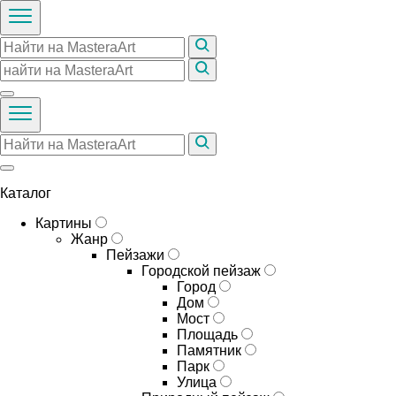
Каталог
Картины
Жанр
Пейзажи
Городской пейзаж
Город
Дом
Мост
Площадь
Памятник
Парк
Улица