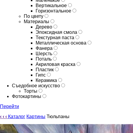
Маленькое
Вертикальное
Горизонтальное
По цвету
Материалы
Дерево
Эпоксидная смола
Текстурная паста
Металлическая основа
Фанера
Шерсть
Поталь
Акриловая краска
Пластик
Гипс
Керамика
Съедобное искусство
Торты
Фотокартины
Перейти
‹
‹
‹
Каталог
Картины
Тюльпаны