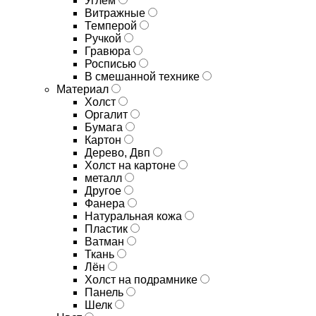
Углём
Витражные
Темперой
Ручкой
Гравюра
Росписью
В смешанной технике
Материал
Холст
Оргалит
Бумага
Картон
Дерево, Двп
Холст на картоне
металл
Другое
Фанера
Натуральная кожа
Пластик
Ватман
Ткань
Лён
Холст на подрамнике
Панель
Шелк