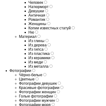
Человек
Натюрморт
Девушки
Античная
Романтик
Женщины
Копии известных статуй
Ню
Материал
Из глины
Из дерева
Из гипса
Из пластика
Из керамики
Из меди
Из металла
Фотографии
Чёрно-белые
Цветные
Фотографии девушек
Красивые фотографии
Фотографии женщин
Голые фотографии
Фотографии мужчин
Фотографии моря