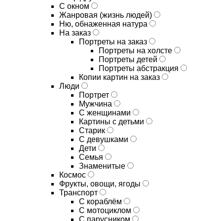
С окном
Жанровая (жизнь людей)
Ню, обнаженная натура
На заказ
Портреты на заказ
Портреты на холсте
Портреты детей
Портреты абстракция
Копии картин на заказ
Люди
Портрет
Мужчина
С женщинами
Картины с детьми
Старик
С девушками
Дети
Семья
Знаменитые
Космос
Фрукты, овощи, ягоды
Транспорт
С кораблём
С мотоциклом
С парусником