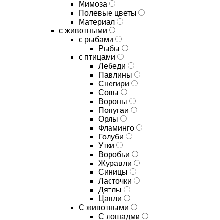
Мимоза
Полевые цветы
Материал
с животными
с рыбами
Рыбы
с птицами
Лебеди
Павлины
Снегири
Совы
Вороны
Попугаи
Орлы
Фламинго
Голуби
Утки
Воробьи
Журавли
Синицы
Ласточки
Дятлы
Цапли
С животными
С лошадми