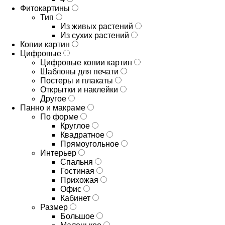
Фитокартины
Тип
Из живых растений
Из сухих растений
Копии картин
Цифровые
Цифровые копии картин
Шаблоны для печати
Постеры и плакаты
Открытки и наклейки
Другое
Панно и макраме
По форме
Круглое
Квадратное
Прямоугольное
Интерьер
Спальня
Гостиная
Прихожая
Офис
Кабинет
Размер
Большое