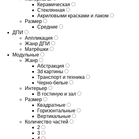
Керамическая
Стеклянная
Акриловыми красками и лаком
Размер
Средние
ДПИ
Аппликация
Жанр ДПИ
Матрёшки
Модульные
Жанр
Абстракция
3d картины
Транспорт и техника
Черно-белые
Интерьер
В гостиную и зал
Размер
Квадратные
Горизонтальные
Вертикальные
Количество частей
2
3
4