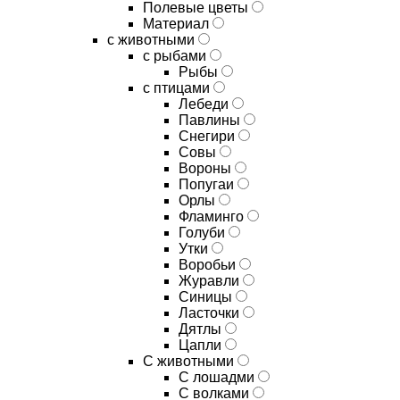
Полевые цветы
Материал
с животными
с рыбами
Рыбы
с птицами
Лебеди
Павлины
Снегири
Совы
Вороны
Попугаи
Орлы
Фламинго
Голуби
Утки
Воробьи
Журавли
Синицы
Ласточки
Дятлы
Цапли
С животными
С лошадми
С волками