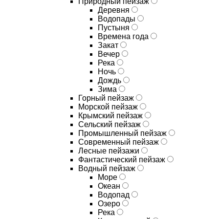
Природный пейзаж
Деревня
Водопады
Пустыня
Времена года
Закат
Вечер
Река
Ночь
Дождь
Зима
Горный пейзаж
Морской пейзаж
Крымский пейзаж
Сельский пейзаж
Промышленный пейзаж
Современный пейзаж
Лесные пейзажи
Фантастический пейзаж
Водный пейзаж
Море
Океан
Водопад
Озеро
Река