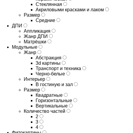
Стеклянная
Акриловыми красками и лаком
Размер
Средние
ДПИ
Аппликация
Жанр ДПИ
Матрёшки
Модульные
Жанр
Абстракция
3d картины
Транспорт и техника
Черно-белые
Интерьер
В гостиную и зал
Размер
Квадратные
Горизонтальные
Вертикальные
Количество частей
2
3
4
Фитокартины