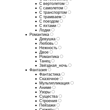
С вертолетом
С самолетом
С транспортом
С трамваем
С поездом
С яхтами
Лодки
Романтика
Девушка
Любовь
Нежность
Двое
Романтика
Танец
Звёздная_ночь
Фантазия
Фантастика
Сказочное
Мультипликация
Аниме
Узоры
Существа
Строения
Пейзажи
Сюжеты