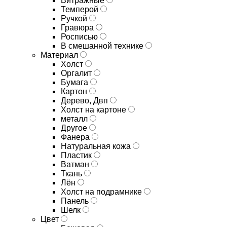
Витражные
Темперой
Ручкой
Гравюра
Росписью
В смешанной технике
Материал
Холст
Оргалит
Бумага
Картон
Дерево, Двп
Холст на картоне
металл
Другое
Фанера
Натуральная кожа
Пластик
Ватман
Ткань
Лён
Холст на подрамнике
Панель
Шелк
Цвет