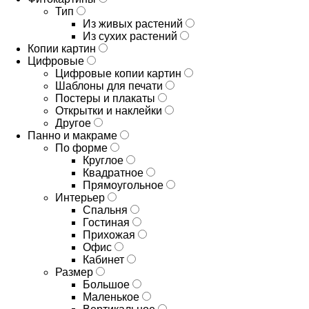
Тип
Из живых растений
Из сухих растений
Копии картин
Цифровые
Цифровые копии картин
Шаблоны для печати
Постеры и плакаты
Открытки и наклейки
Другое
Панно и макраме
По форме
Круглое
Квадратное
Прямоугольное
Интерьер
Спальня
Гостиная
Прихожая
Офис
Кабинет
Размер
Большое
Маленькое