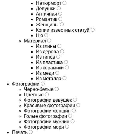
Натюрморт
Девушки
Античная
Романтик
Женщины
Копии известных статуй
Ню
Материал
Из глины
Из дерева
Из гипса
Из пластика
Из керамики
Из меди
Из металла
Фотографии
Чёрно-белые
Цветные
Фотографии девушек
Красивые фотографии
Фотографии женщин
Голые фотографии
Фотографии мужчин
Фотографии моря
Печать