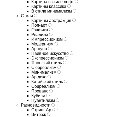
Картина в стиле лофт
Картины классика
В стиле минимализм
Стили
Картины абстракция
Поп-арт
Графика
Реализм
Импрессионизм
Модернизм
Ар-нуво
Наивное искусство
Экспрессионизм
Японский стиль
Сюрреализм
Минимализм
Ар деко
Китайский стиль
Соцреализм
Прованс
Кубизм
Пуантилизм
Разновидности
Стринг Арт
Витраж