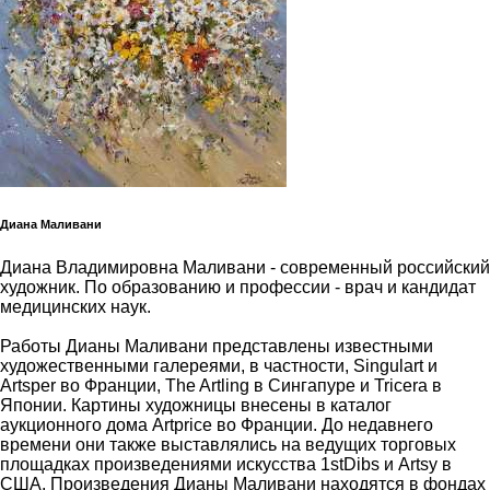
Диана Маливани
Диана Владимировна Маливани - современный российский
художник. По образованию и профессии - врач и кандидат
медицинских наук.
Работы Дианы Маливани представлены известными
художественными галереями, в частности, Singulart и
Artsper во Франции, The Artling в Сингапуре и Tricera в
Японии. Картины художницы внесены в каталог
аукционного дома Artprice во Франции. До недавнего
времени они также выставлялись на ведущих торговых
площадках произведениями искусства 1stDibs и Artsy в
США. Произведения Дианы Маливани находятся в фондах