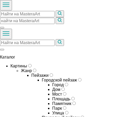
Каталог
Картины
Жанр
Пейзажи
Городской пейзаж
Город
Дом
Мост
Площадь
Памятник
Парк
Улица