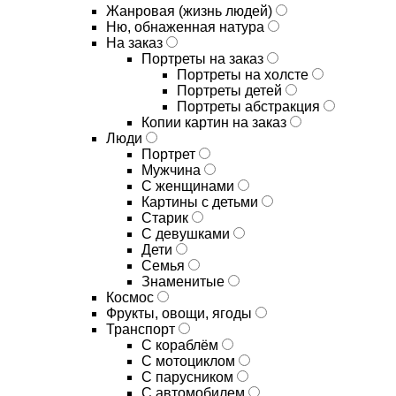
Жанровая (жизнь людей)
Ню, обнаженная натура
На заказ
Портреты на заказ
Портреты на холсте
Портреты детей
Портреты абстракция
Копии картин на заказ
Люди
Портрет
Мужчина
С женщинами
Картины с детьми
Старик
С девушками
Дети
Семья
Знаменитые
Космос
Фрукты, овощи, ягоды
Транспорт
С кораблём
С мотоциклом
С парусником
С автомобилем