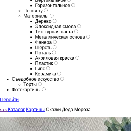
Вертикальное
Горизонтальное
По цвету
Материалы
Дерево
Эпоксидная смола
Текстурная паста
Металлическая основа
Фанера
Шерсть
Поталь
Акриловая краска
Пластик
Гипс
Керамика
Съедобное искусство
Торты
Фотокартины
Перейти
‹
‹
‹
Каталог
Картины
Сказки Деда Мороза