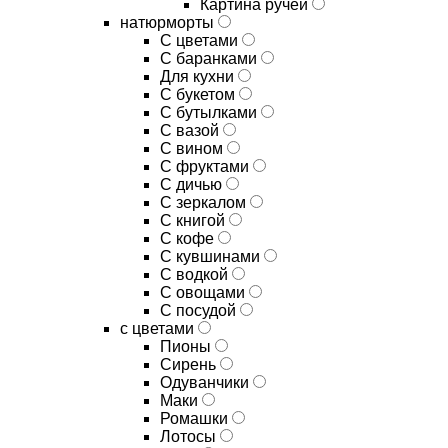
Картина ручей
натюрморты
С цветами
С баранками
Для кухни
C букетом
C бутылками
C вазой
C вином
C фруктами
C дичью
C зеркалом
C книгой
C кофе
C кувшинами
C водкой
C овощами
C посудой
с цветами
Пионы
Сирень
Одуванчики
Маки
Ромашки
Лотосы