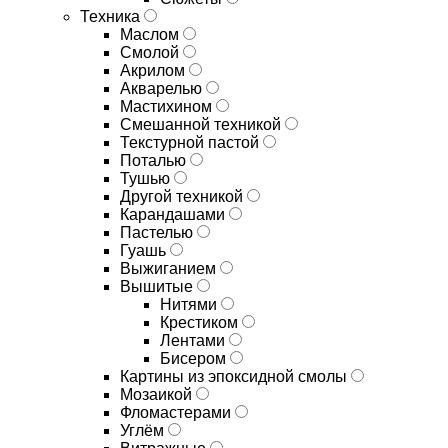
Техника
Маслом
Смолой
Акрилом
Акварелью
Мастихином
Смешанной техникой
Текстурной пастой
Поталью
Тушью
Другой техникой
Карандашами
Пастелью
Гуашь
Выжиганием
Вышитые
Нитями
Крестиком
Лентами
Бисером
Картины из эпоксидной смолы
Мозаикой
Фломастерами
Углём