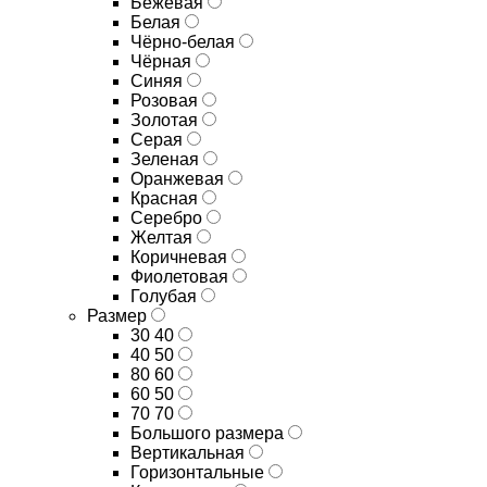
Бежевая
Белая
Чёрно-белая
Чёрная
Синяя
Розовая
Золотая
Серая
Зеленая
Оранжевая
Красная
Серебро
Желтая
Коричневая
Фиолетовая
Голубая
Размер
30 40
40 50
80 60
60 50
70 70
Большого размера
Вертикальная
Горизонтальные