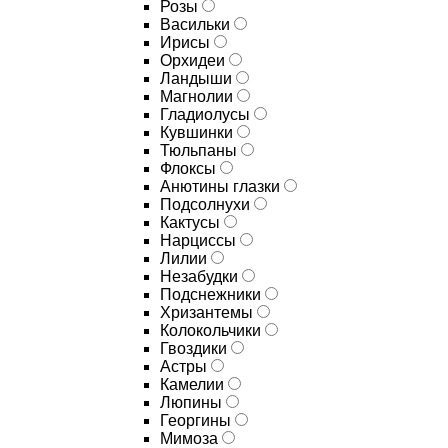
Розы
Васильки
Ирисы
Орхидеи
Ландыши
Магнолии
Гладиолусы
Кувшинки
Тюльпаны
Флоксы
Анютины глазки
Подсолнухи
Кактусы
Нарциссы
Лилии
Незабудки
Подснежники
Хризантемы
Колокольчики
Гвоздики
Астры
Камелии
Люпины
Георгины
Мимоза