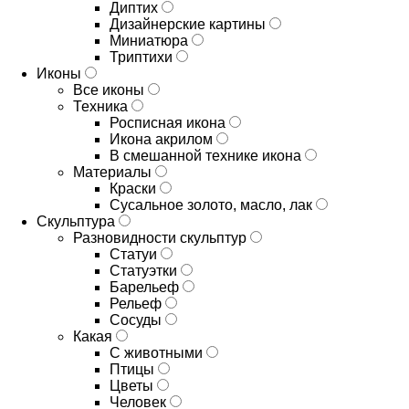
Диптих
Дизайнерские картины
Миниатюра
Триптихи
Иконы
Все иконы
Техника
Росписная икона
Икона акрилом
В смешанной технике икона
Материалы
Краски
Сусальное золото, масло, лак
Скульптура
Разновидности скульптур
Статуи
Статуэтки
Барельеф
Рельеф
Сосуды
Какая
С животными
Птицы
Цветы
Человек