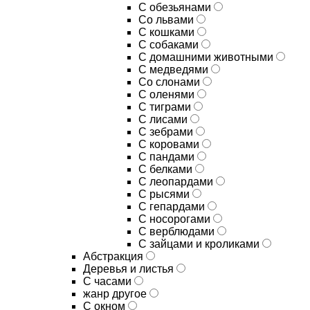
С обезьянами
Со львами
С кошками
С собаками
С домашними животными
С медведями
Со слонами
С оленями
С тиграми
С лисами
С зебрами
С коровами
С пандами
С белками
С леопардами
С рысями
С гепардами
С носорогами
С верблюдами
С зайцами и кроликами
Абстракция
Деревья и листья
С часами
жанр другое
С окном