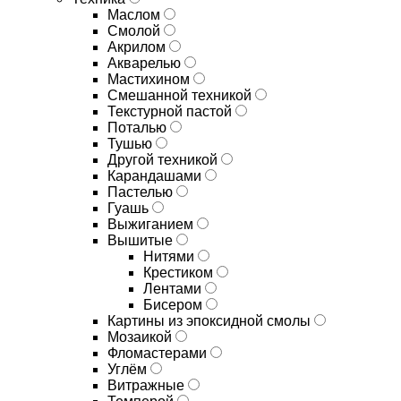
Маслом
Смолой
Акрилом
Акварелью
Мастихином
Смешанной техникой
Текстурной пастой
Поталью
Тушью
Другой техникой
Карандашами
Пастелью
Гуашь
Выжиганием
Вышитые
Нитями
Крестиком
Лентами
Бисером
Картины из эпоксидной смолы
Мозаикой
Фломастерами
Углём
Витражные