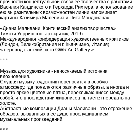
прочности концептуальной связи её творчества с работами
Василия Кандинского и Герхарда Рихтера, а использование
ею выразительных возможностей линии напоминает
картины Казимира Малевича и Пита Мондриана».
«Диана Маливани. Критический анализ творчества»
Тимоти Уоррингтон, арт-критик, 2019 г.
Международная конфедерация художественных критиков
(Лондон, Великобритания и г. Кьянчиано, Италия)
< перевод с английского GWR Art Gallery >
* * *
Музыка для художника - неиссякаемый источник
вдохновения.
Слушая музыку, художник переносится в особую
атмосферу, где появляются различные образы, а иногда и
просто яркие цветовые пятна, перекликающиеся между
собой, что впоследствии живописец пытается передать на
холсте.
Абстрактные композиции Дианы Маливани - это отражение
образов, вызванных в её душе прослушиванием
музыкальных произведений.
* * *