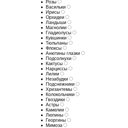
Розы
Васильки
Ирисы
Орхидеи
Ландыши
Магнолии
Гладиолусы
Кувшинки
Тюльпаны
Флоксы
Анютины глазки
Подсолнухи
Кактусы
Нарциссы
Лилии
Незабудки
Подснежники
Хризантемы
Колокольчики
Гвоздики
Астры
Камелии
Люпины
Георгины
Мимоза