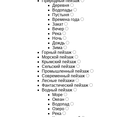
Природный пейзаж
Деревня
Водопады
Пустыня
Времена года
Закат
Вечер
Река
Ночь
Дождь
Зима
Горный пейзаж
Морской пейзаж
Крымский пейзаж
Сельский пейзаж
Промышленный пейзаж
Современный пейзаж
Лесные пейзажи
Фантастический пейзаж
Водный пейзаж
Море
Океан
Водопад
Озеро
Река