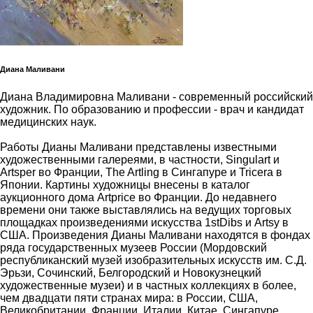
Диана Маливани
Диана Владимировна Маливани - современный российский
художник. По образованию и профессии - врач и кандидат
медицинских наук.
Работы Дианы Маливани представлены известными
художественными галереями, в частности, Singulart и
Artsper во Франции, The Artling в Сингапуре и Tricera в
Японии. Картины художницы внесены в каталог
аукционного дома Artprice во Франции. До недавнего
времени они также выставлялись на ведущих торговых
площадках произведениями искусства 1stDibs и Artsy в
США. Произведения Дианы Маливани находятся в фондах
ряда государственных музеев России (Мордовский
республиканский музей изобразительных искусств им. С.Д.
Эрьзи, Сочинский, Белгородский и Новокузнецкий
художественные музеи) и в частных коллекциях в более,
чем двадцати пяти странах мира: в России, США,
Великобритании, Франции, Италии, Китае, Сингапуре,