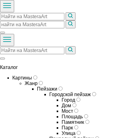
Каталог
Картины
Жанр
Пейзажи
Городской пейзаж
Город
Дом
Мост
Площадь
Памятник
Парк
Улица