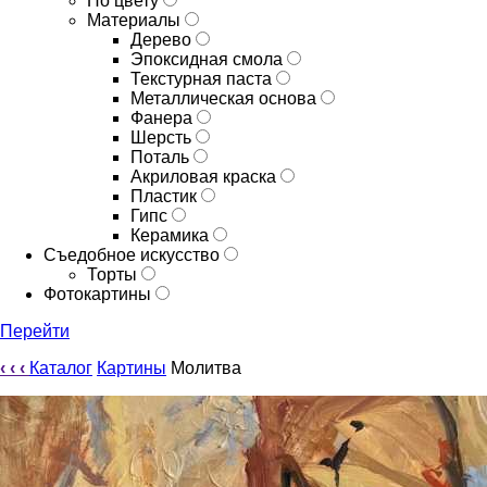
По цвету
Материалы
Дерево
Эпоксидная смола
Текстурная паста
Металлическая основа
Фанера
Шерсть
Поталь
Акриловая краска
Пластик
Гипс
Керамика
Съедобное искусство
Торты
Фотокартины
Перейти
‹
‹
‹
Каталог
Картины
Молитва