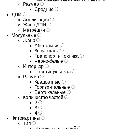
Размер
Средние
ДПИ
Аппликация
Жанр ДПИ
Матрёшки
Модульные
Жанр
Абстракция
3d картины
Транспорт и техника
Черно-белые
Интерьер
В гостиную и зал
Размер
Квадратные
Горизонтальные
Вертикальные
Количество частей
2
3
4
Фитокартины
Тип
Из живых растений