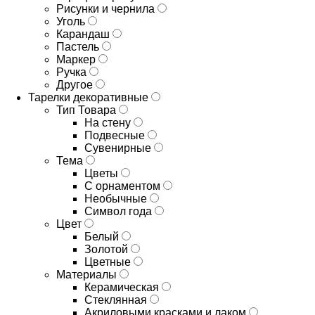
Рисунки и чернила
Уголь
Карандаш
Пастель
Маркер
Ручка
Другое
Тарелки декоративные
Тип Товара
На стену
Подвесные
Сувенирные
Тема
Цветы
С орнаментом
Необычные
Символ года
Цвет
Белый
Золотой
Цветные
Материалы
Керамическая
Стеклянная
Акриловыми красками и лаком