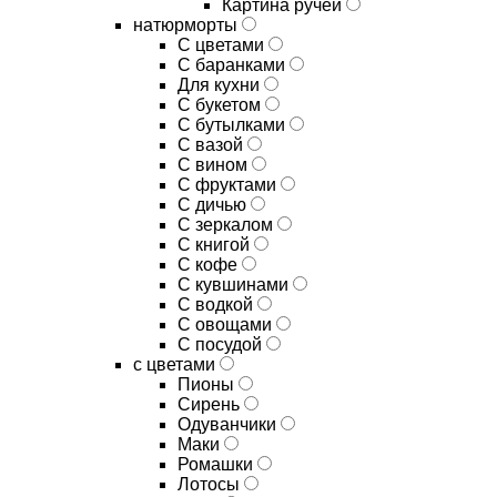
Картина ручей
натюрморты
С цветами
С баранками
Для кухни
C букетом
C бутылками
C вазой
C вином
C фруктами
C дичью
C зеркалом
C книгой
C кофе
C кувшинами
C водкой
C овощами
C посудой
с цветами
Пионы
Сирень
Одуванчики
Маки
Ромашки
Лотосы