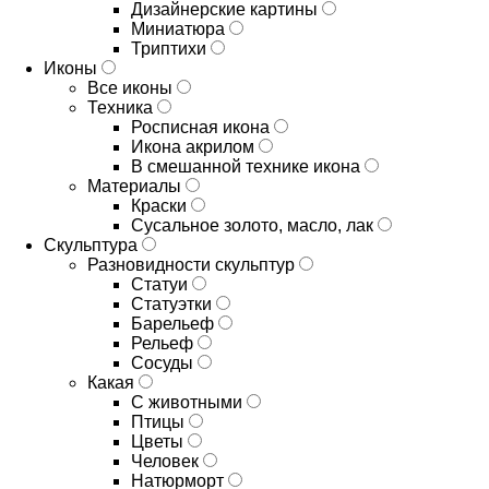
Дизайнерские картины
Миниатюра
Триптихи
Иконы
Все иконы
Техника
Росписная икона
Икона акрилом
В смешанной технике икона
Материалы
Краски
Сусальное золото, масло, лак
Скульптура
Разновидности скульптур
Статуи
Статуэтки
Барельеф
Рельеф
Сосуды
Какая
С животными
Птицы
Цветы
Человек
Натюрморт