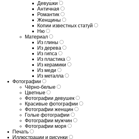
Девушки
Античная
Романтик
Женщины
Копии известных статуй
Ню
Материал
Из глины
Из дерева
Из гипса
Из пластика
Из керамики
Из меди
Из металла
Фотографии
Чёрно-белые
Цветные
Фотографии девушек
Красивые фотографии
Фотографии женщин
Голые фотографии
Фотографии мужчин
Фотографии моря
Печать
Иллюстрации и рисунки