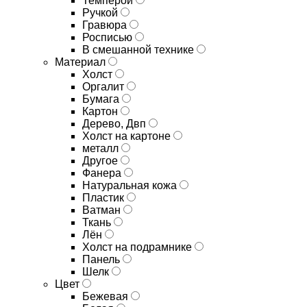
Темперой
Ручкой
Гравюра
Росписью
В смешанной технике
Материал
Холст
Оргалит
Бумага
Картон
Дерево, Двп
Холст на картоне
металл
Другое
Фанера
Натуральная кожа
Пластик
Ватман
Ткань
Лён
Холст на подрамнике
Панель
Шелк
Цвет
Бежевая