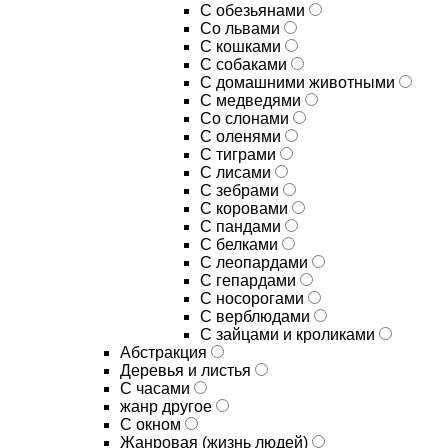
С обезьянами
Со львами
С кошками
С собаками
С домашними животными
С медведями
Со слонами
С оленями
С тиграми
С лисами
С зебрами
С коровами
С пандами
С белками
С леопардами
С гепардами
С носорогами
С верблюдами
С зайцами и кроликами
Абстракция
Деревья и листья
С часами
жанр другое
С окном
Жанровая (жизнь людей)