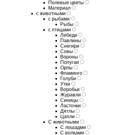
Полевые цветы
Материал
с животными
с рыбами
Рыбы
с птицами
Лебеди
Павлины
Снегири
Совы
Вороны
Попугаи
Орлы
Фламинго
Голуби
Утки
Воробьи
Журавли
Синицы
Ласточки
Дятлы
Цапли
С животными
С лошадми
С волками