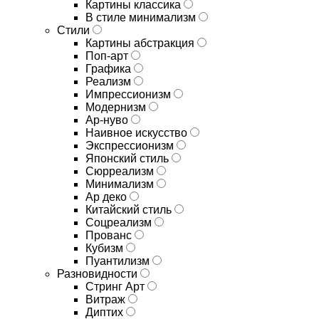
Картины классика
В стиле минимализм
Стили
Картины абстракция
Поп-арт
Графика
Реализм
Импрессионизм
Модернизм
Ар-нуво
Наивное искусство
Экспрессионизм
Японский стиль
Сюрреализм
Минимализм
Ар деко
Китайский стиль
Соцреализм
Прованс
Кубизм
Пуантилизм
Разновидности
Стринг Арт
Витраж
Диптих