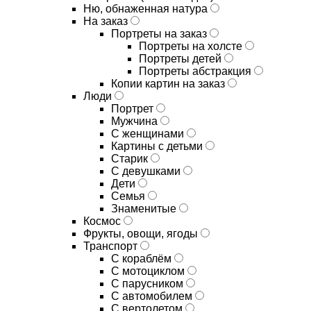
Ню, обнаженная натура
На заказ
Портреты на заказ
Портреты на холсте
Портреты детей
Портреты абстракция
Копии картин на заказ
Люди
Портрет
Мужчина
С женщинами
Картины с детьми
Старик
С девушками
Дети
Семья
Знаменитые
Космос
Фрукты, овощи, ягоды
Транспорт
С кораблём
С мотоциклом
С парусником
С автомобилем
С вертолетом