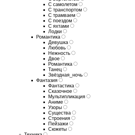
С самолетом
С транспортом
С трамваем
С поездом
С яхтами
Лодки
Романтика
Девушка
Любовь
Нежность
Двое
Романтика
Танец
Звёздная_ночь
Фантазия
Фантастика
Сказочное
Мультипликация
Аниме
Узоры
Существа
Строения
Пейзажи
Сюжеты
Техника