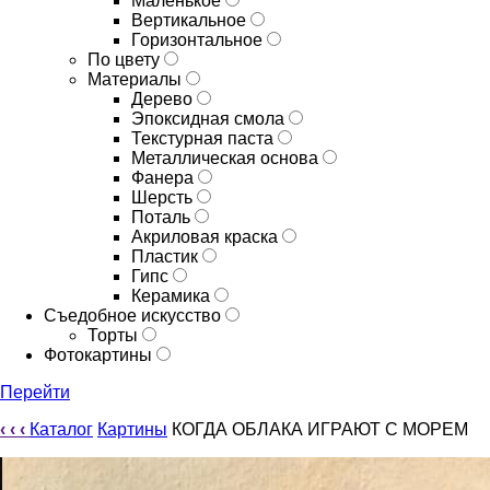
Маленькое
Вертикальное
Горизонтальное
По цвету
Материалы
Дерево
Эпоксидная смола
Текстурная паста
Металлическая основа
Фанера
Шерсть
Поталь
Акриловая краска
Пластик
Гипс
Керамика
Съедобное искусство
Торты
Фотокартины
Перейти
‹
‹
‹
Каталог
Картины
КОГДА ОБЛАКА ИГРАЮТ С МОРЕМ