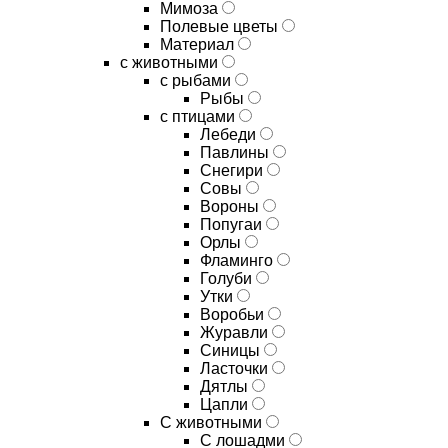
Мимоза
Полевые цветы
Материал
с животными
с рыбами
Рыбы
с птицами
Лебеди
Павлины
Снегири
Совы
Вороны
Попугаи
Орлы
Фламинго
Голуби
Утки
Воробьи
Журавли
Синицы
Ласточки
Дятлы
Цапли
С животными
С лошадми