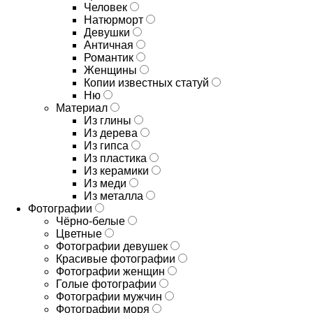
Человек
Натюрморт
Девушки
Античная
Романтик
Женщины
Копии известных статуй
Ню
Материал
Из глины
Из дерева
Из гипса
Из пластика
Из керамики
Из меди
Из металла
Фотографии
Чёрно-белые
Цветные
Фотографии девушек
Красивые фотографии
Фотографии женщин
Голые фотографии
Фотографии мужчин
Фотографии моря