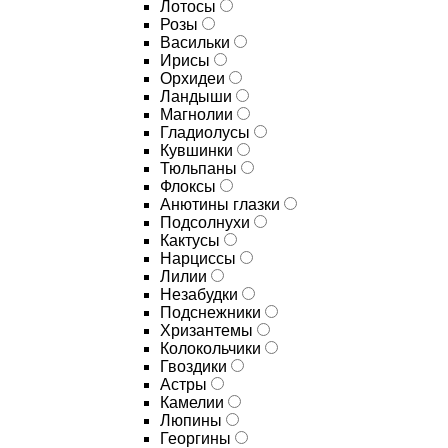
Лотосы
Розы
Васильки
Ирисы
Орхидеи
Ландыши
Магнолии
Гладиолусы
Кувшинки
Тюльпаны
Флоксы
Анютины глазки
Подсолнухи
Кактусы
Нарциссы
Лилии
Незабудки
Подснежники
Хризантемы
Колокольчики
Гвоздики
Астры
Камелии
Люпины
Георгины