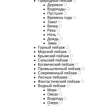
Природный пейзаж
Деревня
Водопады
Пустыня
Времена года
Закат
Вечер
Река
Ночь
Дождь
Зима
Горный пейзаж
Морской пейзаж
Крымский пейзаж
Сельский пейзаж
Космический пейзаж
Промышленный пейзаж
Современный пейзаж
Лесные пейзажи
Фантастический пейзаж
Водный пейзаж
Море
Океан
Водопад
Озеро