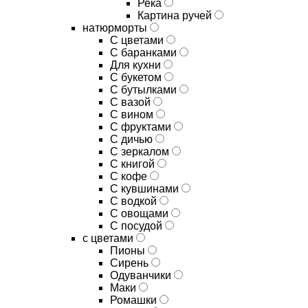
Река
Картина ручей
натюрморты
С цветами
С баранками
Для кухни
C букетом
C бутылками
C вазой
C вином
C фруктами
C дичью
C зеркалом
C книгой
C кофе
C кувшинами
C водкой
C овощами
C посудой
с цветами
Пионы
Сирень
Одуванчики
Маки
Ромашки