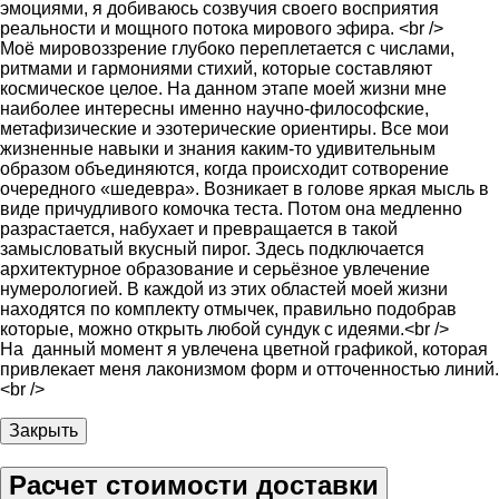
эмоциями, я добиваюсь созвучия своего восприятия
реальности и мощного потока мирового эфира. <br />
Моё мировоззрение глубоко переплетается с числами,
ритмами и гармониями стихий, которые составляют
космическое целое. На данном этапе моей жизни мне
наиболее интересны именно научно-философские,
метафизические и эзотерические ориентиры. Все мои
жизненные навыки и знания каким-то удивительным
образом объединяются, когда происходит сотворение
очередного «шедевра». Возникает в голове яркая мысль в
виде причудливого комочка теста. Потом она медленно
разрастается, набухает и превращается в такой
замысловатый вкусный пирог. Здесь подключается
архитектурное образование и серьёзное увлечение
нумерологией. В каждой из этих областей моей жизни
находятся по комплекту отмычек, правильно подобрав
которые, можно открыть любой сундук с идеями.<br />
На данный момент я увлечена цветной графикой, которая
привлекает меня лаконизмом форм и отточенностью линий.
<br />
Закрыть
Расчет стоимости доставки