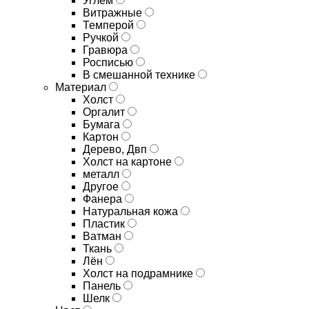
Углём
Витражные
Темперой
Ручкой
Гравюра
Росписью
В смешанной технике
Материал
Холст
Оргалит
Бумага
Картон
Дерево, Двп
Холст на картоне
металл
Другое
Фанера
Натуральная кожа
Пластик
Ватман
Ткань
Лён
Холст на подрамнике
Панель
Шелк