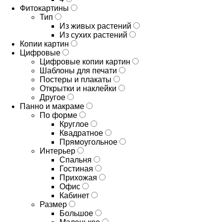
Фитокартины
Тип
Из живых растений
Из сухих растений
Копии картин
Цифровые
Цифровые копии картин
Шаблоны для печати
Постеры и плакаты
Открытки и наклейки
Другое
Панно и макраме
По форме
Круглое
Квадратное
Прямоугольное
Интерьер
Спальня
Гостиная
Прихожая
Офис
Кабинет
Размер
Большое