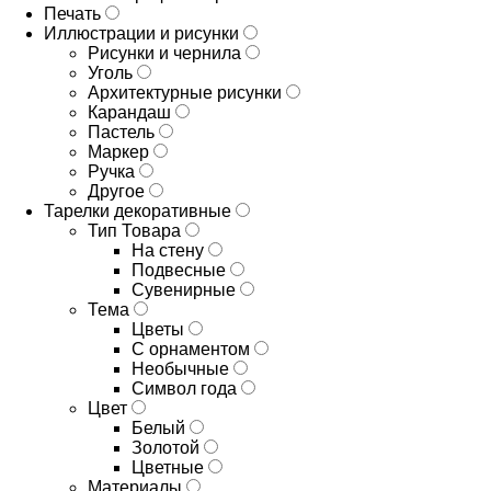
Печать
Иллюстрации и рисунки
Рисунки и чернила
Уголь
Архитектурные рисунки
Карандаш
Пастель
Маркер
Ручка
Другое
Тарелки декоративные
Тип Товара
На стену
Подвесные
Сувенирные
Тема
Цветы
С орнаментом
Необычные
Символ года
Цвет
Белый
Золотой
Цветные
Материалы