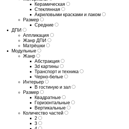
Керамическая
Стеклянная
Акриловыми красками и лаком
Размер
Средние
ДПИ
Аппликация
Жанр ДПИ
Матрёшки
Модульные
Жанр
Абстракция
3d картины
Транспорт и техника
Черно-белые
Интерьер
В гостиную и зал
Размер
Квадратные
Горизонтальные
Вертикальные
Количество частей
2
3
4