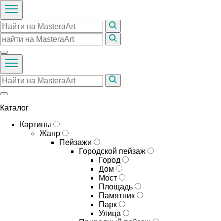
Каталог
Картины
Жанр
Пейзажи
Городской пейзаж
Город
Дом
Мост
Площадь
Памятник
Парк
Улица