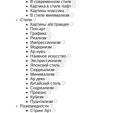
В современном стиле
Картина в стиле лофт
Картины классика
В стиле минимализм
Стили
Картины абстракция
Поп-арт
Графика
Реализм
Импрессионизм
Модернизм
Ар-нуво
Наивное искусство
Экспрессионизм
Японский стиль
Сюрреализм
Минимализм
Ар деко
Китайский стиль
Соцреализм
Прованс
Кубизм
Пуантилизм
Разновидности
Стринг Арт