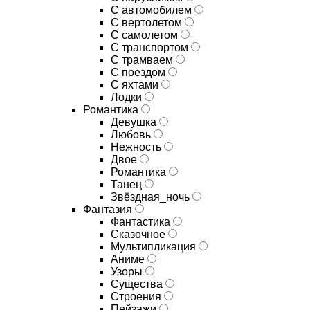
С автомобилем
С вертолетом
С самолетом
С транспортом
С трамваем
С поездом
С яхтами
Лодки
Романтика
Девушка
Любовь
Нежность
Двое
Романтика
Танец
Звёздная_ночь
Фантазия
Фантастика
Сказочное
Мультипликация
Аниме
Узоры
Существа
Строения
Пейзажи