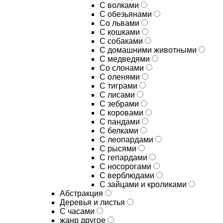
С волками
С обезьянами
Со львами
С кошками
С собаками
С домашними животными
С медведями
Со слонами
С оленями
С тиграми
С лисами
С зебрами
С коровами
С пандами
С белками
С леопардами
С рысями
С гепардами
С носорогами
С верблюдами
С зайцами и кроликами
Абстракция
Деревья и листья
С часами
жанр другое