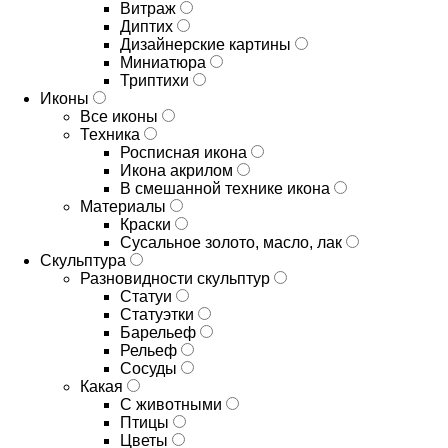
Витраж
Диптих
Дизайнерские картины
Миниатюра
Триптихи
Иконы
Все иконы
Техника
Росписная икона
Икона акрилом
В смешанной технике икона
Материалы
Краски
Сусальное золото, масло, лак
Скульптура
Разновидности скульптур
Статуи
Статуэтки
Барельеф
Рельеф
Сосуды
Какая
С животными
Птицы
Цветы