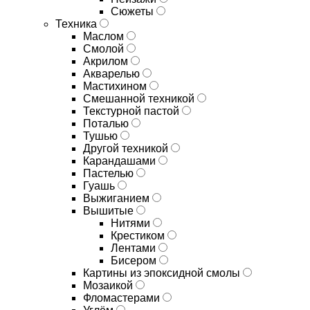
Сюжеты
Техника
Маслом
Смолой
Акрилом
Акварелью
Мастихином
Смешанной техникой
Текстурной пастой
Поталью
Тушью
Другой техникой
Карандашами
Пастелью
Гуашь
Выжиганием
Вышитые
Нитями
Крестиком
Лентами
Бисером
Картины из эпоксидной смолы
Мозаикой
Фломастерами