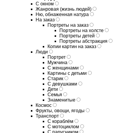
С окном
Жанровая (жизнь людей)
Ню, обнаженная натура
На заказ
Портреты на заказ
Портреты на холсте
Портреты детей
Портреты абстракция
Копии картин на заказ
Люди
Портрет
Мужчина
С женщинами
Картины с детьми
Старик
С девушками
Дети
Семья
Знаменитые
Космос
Фрукты, овощи, ягоды
Транспорт
С кораблём
С мотоциклом
С парусником