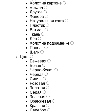
Холст на картоне
металл
Другое
Фанера
Натуральная кожа
Пластик
Ватман
Ткань
Лён
Холст на подрамнике
Панель
Шелк
Цвет
Бежевая
Белая
Чёрно-белая
Чёрная
Синяя
Розовая
Золотая
Серая
Зеленая
Оранжевая
Красная
Серебро