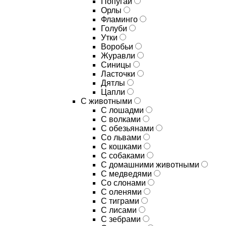
Попугаи
Орлы
Фламинго
Голуби
Утки
Воробьи
Журавли
Синицы
Ласточки
Дятлы
Цапли
С животными
С лошадми
С волками
С обезьянами
Со львами
С кошками
С собаками
С домашними животными
С медведями
Со слонами
С оленями
С тиграми
С лисами
С зебрами