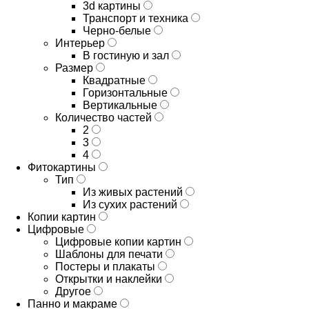
3d картины
Транспорт и техника
Черно-белые
Интерьер
В гостиную и зал
Размер
Квадратные
Горизонтальные
Вертикальные
Количество частей
2
3
4
Фитокартины
Тип
Из живых растений
Из сухих растений
Копии картин
Цифровые
Цифровые копии картин
Шаблоны для печати
Постеры и плакаты
Открытки и наклейки
Другое
Панно и макраме