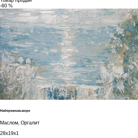
Товар продан
-60 %
Набережная.море
Маслом, Оргалит
28x19x1