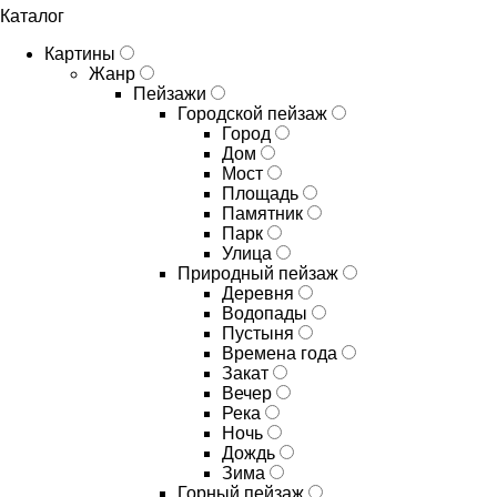
Каталог
Картины
Жанр
Пейзажи
Городской пейзаж
Город
Дом
Мост
Площадь
Памятник
Парк
Улица
Природный пейзаж
Деревня
Водопады
Пустыня
Времена года
Закат
Вечер
Река
Ночь
Дождь
Зима
Горный пейзаж