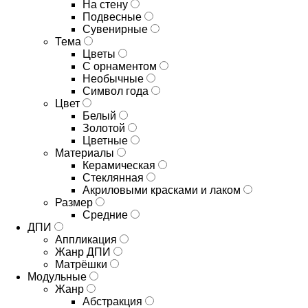
На стену
Подвесные
Сувенирные
Тема
Цветы
С орнаментом
Необычные
Символ года
Цвет
Белый
Золотой
Цветные
Материалы
Керамическая
Стеклянная
Акриловыми красками и лаком
Размер
Средние
ДПИ
Аппликация
Жанр ДПИ
Матрёшки
Модульные
Жанр
Абстракция