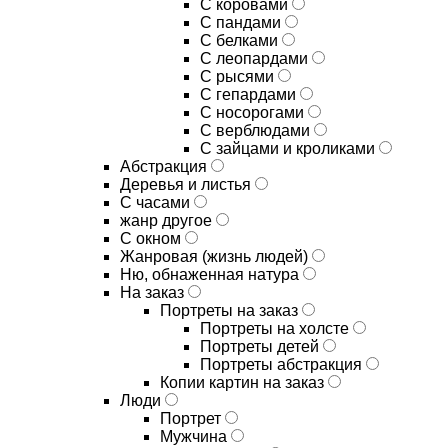
С коровами
С пандами
С белками
С леопардами
С рысями
С гепардами
С носорогами
С верблюдами
С зайцами и кроликами
Абстракция
Деревья и листья
С часами
жанр другое
С окном
Жанровая (жизнь людей)
Ню, обнаженная натура
На заказ
Портреты на заказ
Портреты на холсте
Портреты детей
Портреты абстракция
Копии картин на заказ
Люди
Портрет
Мужчина