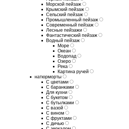
Морской пейзаж
Крымский пейзаж
Сельский пейзаж
Промышленный пейзаж
Современный пейзаж
Лесные пейзажи
Фантастический пейзаж
Водный пейзаж
Море
Океан
Водопад
Озеро
Река
Картина ручей
натюрморты
С цветами
С баранками
Для кухни
C букетом
C бутылками
C вазой
C вином
C фруктами
C дичью
C зеркалом