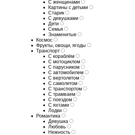
С женщинами
Картины с детьми
Старик
С девушками
Дети
Семья
Знаменитые
Космос
Фрукты, овощи, ягоды
Транспорт
С кораблём
С мотоциклом
С парусником
С автомобилем
С вертолетом
С самолетом
С транспортом
С трамваем
С поездом
С яхтами
Лодки
Романтика
Девушка
Любовь
Нежность