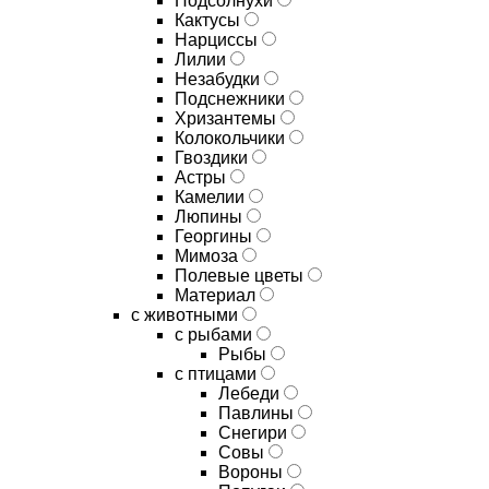
Подсолнухи
Кактусы
Нарциссы
Лилии
Незабудки
Подснежники
Хризантемы
Колокольчики
Гвоздики
Астры
Камелии
Люпины
Георгины
Мимоза
Полевые цветы
Материал
с животными
с рыбами
Рыбы
с птицами
Лебеди
Павлины
Снегири
Совы
Вороны