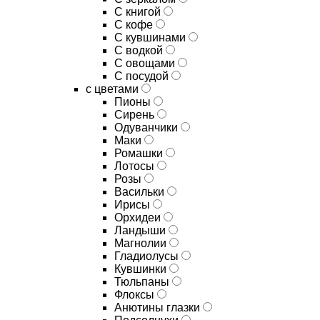
C книгой
C кофе
C кувшинами
C водкой
C овощами
C посудой
с цветами
Пионы
Сирень
Одуванчики
Маки
Ромашки
Лотосы
Розы
Васильки
Ирисы
Орхидеи
Ландыши
Магнолии
Гладиолусы
Кувшинки
Тюльпаны
Флоксы
Анютины глазки