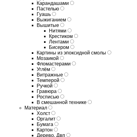
Карандашами
Пастелью
Гуашь
Выжиганием
Вышитые
Нитями
Крестиком
Лентами
Бисером
Картины из эпоксидной смолы
Мозаикой
Фломастерами
Углём
Витражные
Темперой
Ручкой
Гравюра
Росписью
В смешанной технике
Материал
Холст
Оргалит
Бумага
Картон
Дерево, Двп