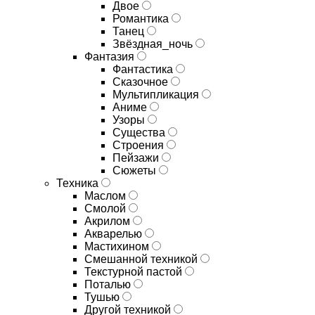
Двое
Романтика
Танец
Звёздная_ночь
Фантазия
Фантастика
Сказочное
Мультипликация
Аниме
Узоры
Существа
Строения
Пейзажи
Сюжеты
Техника
Маслом
Смолой
Акрилом
Акварелью
Мастихином
Смешанной техникой
Текстурной пастой
Поталью
Тушью
Другой техникой