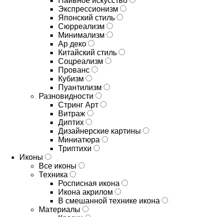
Наивное искусство
Экспрессионизм
Японский стиль
Сюрреализм
Минимализм
Ар деко
Китайский стиль
Соцреализм
Прованс
Кубизм
Пуантилизм
Разновидности
Стринг Арт
Витраж
Диптих
Дизайнерские картины
Миниатюра
Триптихи
Иконы
Все иконы
Техника
Росписная икона
Икона акрилом
В смешанной технике икона
Материалы