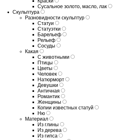
Краски
Сусальное золото, масло, лак
Скульптура
Разновидности скульптур
Статуи
Статуэтки
Барельеф
Рельеф
Сосуды
Какая
С животными
Птицы
Цветы
Человек
Натюрморт
Девушки
Античная
Романтик
Женщины
Копии известных статуй
Ню
Материал
Из глины
Из дерева
Из гипса