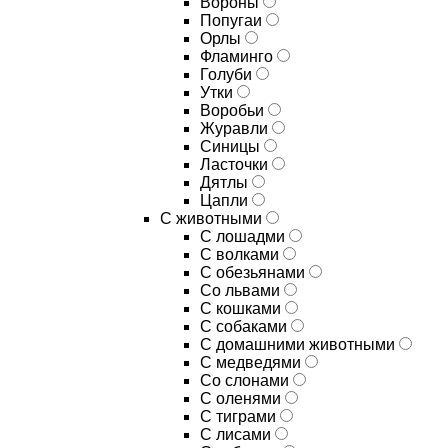
Вороны
Попугаи
Орлы
Фламинго
Голуби
Утки
Воробьи
Журавли
Синицы
Ласточки
Дятлы
Цапли
С животными
С лошадми
С волками
С обезьянами
Со львами
С кошками
С собаками
С домашними животными
С медведями
Со слонами
С оленями
С тиграми
С лисами