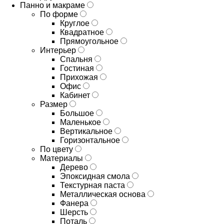
Панно и макраме
По форме
Круглое
Квадратное
Прямоугольное
Интерьер
Спальня
Гостиная
Прихожая
Офис
Кабинет
Размер
Большое
Маленькое
Вертикальное
Горизонтальное
По цвету
Материалы
Дерево
Эпоксидная смола
Текстурная паста
Металлическая основа
Фанера
Шерсть
Поталь