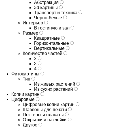
Абстракция
3d картины
Транспорт и техника
Черно-белые
Интерьер
В гостиную и зал
Размер
Квадратные
Горизонтальные
Вертикальные
Количество частей
2
3
4
Фитокартины
Тип
Из живых растений
Из сухих растений
Копии картин
Цифровые
Цифровые копии картин
Шаблоны для печати
Постеры и плакаты
Открытки и наклейки
Другое