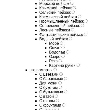
Морской пейзаж
Крымский пейзаж
Сельский пейзаж
Космический пейзаж
Промышленный пейзаж
Современный пейзаж
Лесные пейзажи
Фантастический пейзаж
Водный пейзаж
Море
Океан
Водопад
Озеро
Река
Картина ручей
натюрморты
С цветами
С баранками
Для кухни
C букетом
C бутылками
C вазой
C вином
C фруктами
C дичью