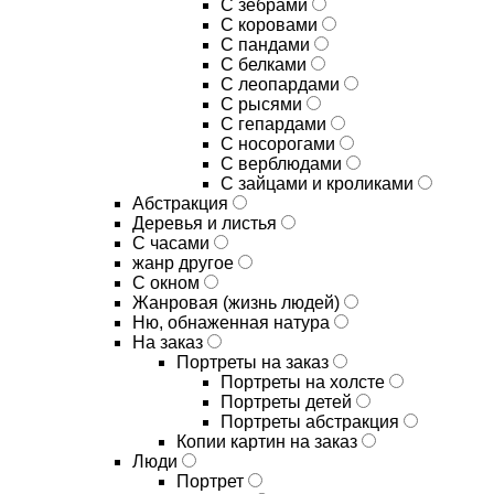
С зебрами
С коровами
С пандами
С белками
С леопардами
С рысями
С гепардами
С носорогами
С верблюдами
С зайцами и кроликами
Абстракция
Деревья и листья
С часами
жанр другое
С окном
Жанровая (жизнь людей)
Ню, обнаженная натура
На заказ
Портреты на заказ
Портреты на холсте
Портреты детей
Портреты абстракция
Копии картин на заказ
Люди
Портрет