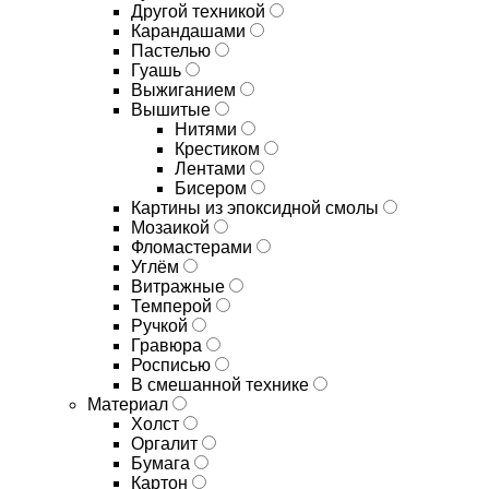
Другой техникой
Карандашами
Пастелью
Гуашь
Выжиганием
Вышитые
Нитями
Крестиком
Лентами
Бисером
Картины из эпоксидной смолы
Мозаикой
Фломастерами
Углём
Витражные
Темперой
Ручкой
Гравюра
Росписью
В смешанной технике
Материал
Холст
Оргалит
Бумага
Картон