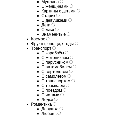
Мужчина
С женщинами
Картины с детьми
Старик
С девушками
Дети
Семья
Знаменитые
Космос
Фрукты, овощи, ягоды
Транспорт
С кораблём
С мотоциклом
С парусником
С автомобилем
С вертолетом
С самолетом
С транспортом
С трамваем
С поездом
С яхтами
Лодки
Романтика
Девушка
Любовь