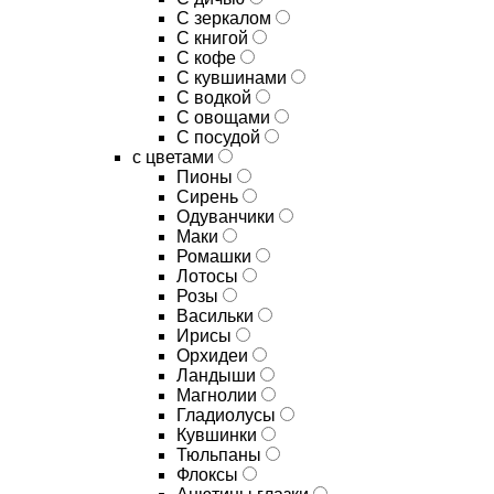
C зеркалом
C книгой
C кофе
C кувшинами
C водкой
C овощами
C посудой
с цветами
Пионы
Сирень
Одуванчики
Маки
Ромашки
Лотосы
Розы
Васильки
Ирисы
Орхидеи
Ландыши
Магнолии
Гладиолусы
Кувшинки
Тюльпаны
Флоксы