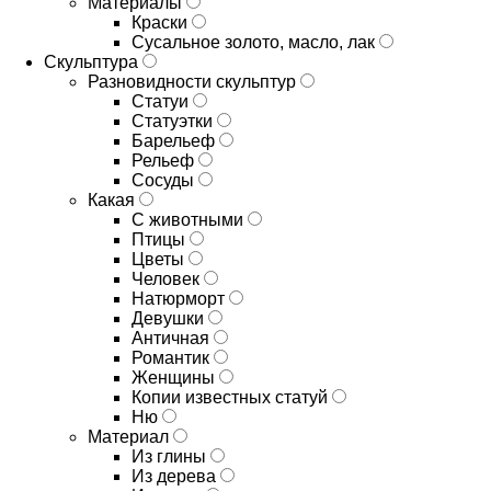
Материалы
Краски
Сусальное золото, масло, лак
Скульптура
Разновидности скульптур
Статуи
Статуэтки
Барельеф
Рельеф
Сосуды
Какая
С животными
Птицы
Цветы
Человек
Натюрморт
Девушки
Античная
Романтик
Женщины
Копии известных статуй
Ню
Материал
Из глины
Из дерева