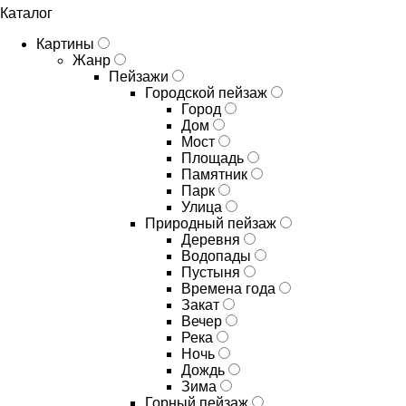
Каталог
Картины
Жанр
Пейзажи
Городской пейзаж
Город
Дом
Мост
Площадь
Памятник
Парк
Улица
Природный пейзаж
Деревня
Водопады
Пустыня
Времена года
Закат
Вечер
Река
Ночь
Дождь
Зима
Горный пейзаж