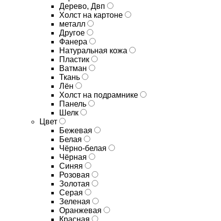
Дерево, Двп
Холст на картоне
металл
Другое
Фанера
Натуральная кожа
Пластик
Ватман
Ткань
Лён
Холст на подрамнике
Панель
Шелк
Цвет
Бежевая
Белая
Чёрно-белая
Чёрная
Синяя
Розовая
Золотая
Серая
Зеленая
Оранжевая
Красная