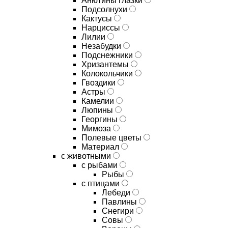
Анютины глазки
Подсолнухи
Кактусы
Нарциссы
Лилии
Незабудки
Подснежники
Хризантемы
Колокольчики
Гвоздики
Астры
Камелии
Люпины
Георгины
Мимоза
Полевые цветы
Материал
с животными
с рыбами
Рыбы
с птицами
Лебеди
Павлины
Снегири
Совы