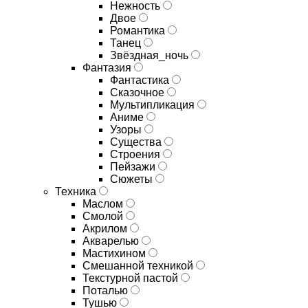
Нежность
Двое
Романтика
Танец
Звёздная_ночь
Фантазия
Фантастика
Сказочное
Мультипликация
Аниме
Узоры
Существа
Строения
Пейзажи
Сюжеты
Техника
Маслом
Смолой
Акрилом
Акварелью
Мастихином
Смешанной техникой
Текстурной пастой
Поталью
Тушью