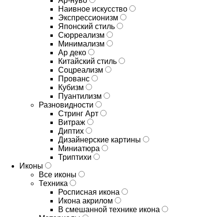
Ар-нуво
Наивное искусство
Экспрессионизм
Японский стиль
Сюрреализм
Минимализм
Ар деко
Китайский стиль
Соцреализм
Прованс
Кубизм
Пуантилизм
Разновидности
Стринг Арт
Витраж
Диптих
Дизайнерские картины
Миниатюра
Триптихи
Иконы
Все иконы
Техника
Росписная икона
Икона акрилом
В смешанной технике икона