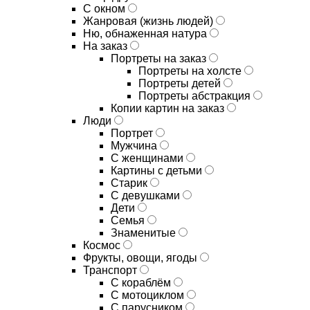
С окном
Жанровая (жизнь людей)
Ню, обнаженная натура
На заказ
Портреты на заказ
Портреты на холсте
Портреты детей
Портреты абстракция
Копии картин на заказ
Люди
Портрет
Мужчина
С женщинами
Картины с детьми
Старик
С девушками
Дети
Семья
Знаменитые
Космос
Фрукты, овощи, ягоды
Транспорт
С кораблём
С мотоциклом
С парусником