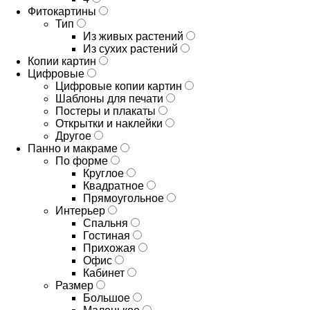
Фитокартины
Тип
Из живых растений
Из сухих растений
Копии картин
Цифровые
Цифровые копии картин
Шаблоны для печати
Постеры и плакаты
Открытки и наклейки
Другое
Панно и макраме
По форме
Круглое
Квадратное
Прямоугольное
Интерьер
Спальня
Гостиная
Прихожая
Офис
Кабинет
Размер
Большое