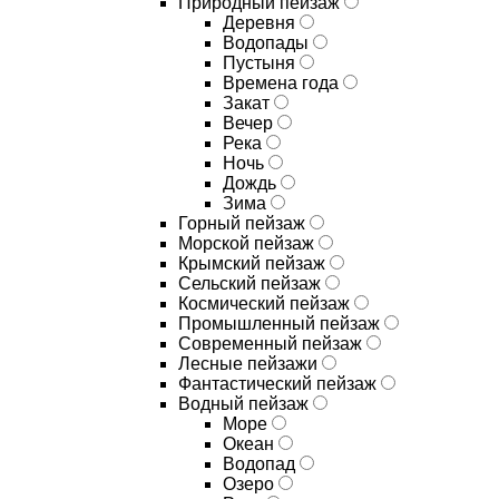
Природный пейзаж
Деревня
Водопады
Пустыня
Времена года
Закат
Вечер
Река
Ночь
Дождь
Зима
Горный пейзаж
Морской пейзаж
Крымский пейзаж
Сельский пейзаж
Космический пейзаж
Промышленный пейзаж
Современный пейзаж
Лесные пейзажи
Фантастический пейзаж
Водный пейзаж
Море
Океан
Водопад
Озеро