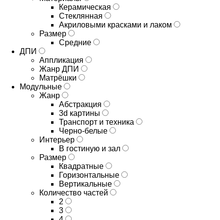
Керамическая
Стеклянная
Акриловыми красками и лаком
Размер
Средние
ДПИ
Аппликация
Жанр ДПИ
Матрёшки
Модульные
Жанр
Абстракция
3d картины
Транспорт и техника
Черно-белые
Интерьер
В гостиную и зал
Размер
Квадратные
Горизонтальные
Вертикальные
Количество частей
2
3
4