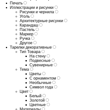
Печать
Иллюстрации и рисунки
Рисунки и чернила
Уголь
Архитектурные рисунки
Карандаш
Пастель
Маркер
Ручка
Другое
Тарелки декоративные
Тип Товара
На стену
Подвесные
Сувенирные
Тема
Цветы
С орнаментом
Необычные
Символ года
Цвет
Белый
Золотой
Цветные
Материалы