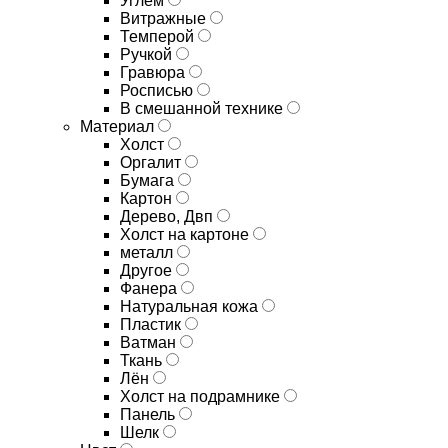
Углём
Витражные
Темперой
Ручкой
Гравюра
Росписью
В смешанной технике
Материал
Холст
Оргалит
Бумага
Картон
Дерево, Двп
Холст на картоне
металл
Другое
Фанера
Натуральная кожа
Пластик
Ватман
Ткань
Лён
Холст на подрамнике
Панель
Шелк