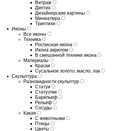
Витраж
Диптих
Дизайнерские картины
Миниатюра
Триптихи
Иконы
Все иконы
Техника
Росписная икона
Икона акрилом
В смешанной технике икона
Материалы
Краски
Сусальное золото, масло, лак
Скульптура
Разновидности скульптур
Статуи
Статуэтки
Барельеф
Рельеф
Сосуды
Какая
С животными
Птицы
Цветы