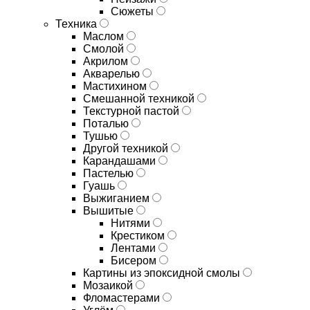
Сюжеты
Техника
Маслом
Смолой
Акрилом
Акварелью
Мастихином
Смешанной техникой
Текстурной пастой
Поталью
Тушью
Другой техникой
Карандашами
Пастелью
Гуашь
Выжиганием
Вышитые
Нитями
Крестиком
Лентами
Бисером
Картины из эпоксидной смолы
Мозаикой
Фломастерами