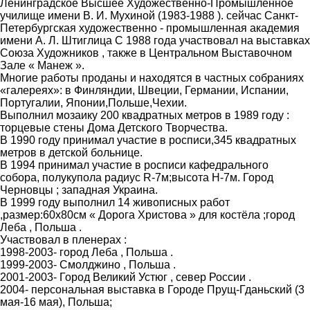
Ленинградское Высшее Художественно-Промышленное
училище имени В. И. Мухиной (1983-1988 ). сейчас Санкт-
Петербургская художественно - промышленная академия
имени А. Л. Штиглица С 1988 года участвовал на выставках
Союза Художников , также в Центральном Выставочном
Зале « Манеж ».
Многие работы проданы и находятся в частных собраниях
«галереях»: в Финляндии, Швеции, Германии, Испании,
Португалии, Японии,Польше,Чехии.
Выполнил мозаику 200 квадратных метров в 1989 году :
торцевые стены Дома Детского Творчества.
В 1990 году принимал участие в росписи,345 квадратных
метров в детской больнице.
В 1994 принимал участие в росписи кафедрального
собора, полукупола радиус R-7м;высота H-7м. Город
Черновцы ; западная Украина.
В 1999 году выполнил 14 живописных работ
,размер:60х80см « Дорога Христова » для костёла ;город
Леба , Польша .
Участвовал в пленерах :
1998-2003- город Леба , Польша .
1999-2003- Смолджино , Польша .
2001-2003- Город Великий Устюг , север России .
2004- персональная выставка в Городе Прущ-Гданьский (3
мая-16 мая), Польша;