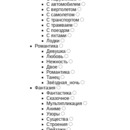
С автомобилем
С вертолетом
С самолетом
С транспортом
С трамваем
С поездом
С яхтами
Лодки
Романтика
Девушка
Любовь
Нежность
Двое
Романтика
Танец
Звёздная_ночь
Фантазия
Фантастика
Сказочное
Мультипликация
Аниме
Узоры
Существа
Строения
Пейзажи