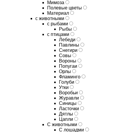
Мимоза
Полевые цветы
Материал
с животными
с рыбами
Рыбы
с птицами
Лебеди
Павлины
Снегири
Совы
Вороны
Попугаи
Орлы
Фламинго
Голуби
Утки
Воробьи
Журавли
Синицы
Ласточки
Дятлы
Цапли
С животными
С лошадми