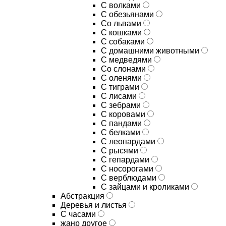
С волками
С обезьянами
Со львами
С кошками
С собаками
С домашними животными
С медведями
Со слонами
С оленями
С тиграми
С лисами
С зебрами
С коровами
С пандами
С белками
С леопардами
С рысями
С гепардами
С носорогами
С верблюдами
С зайцами и кроликами
Абстракция
Деревья и листья
С часами
жанр другое