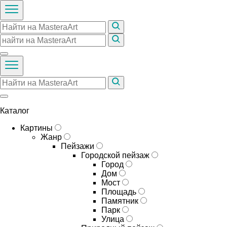
Каталог
Картины
Жанр
Пейзажи
Городской пейзаж
Город
Дом
Мост
Площадь
Памятник
Парк
Улица