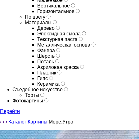
Маленькое
Вертикальное
Горизонтальное
По цвету
Материалы
Дерево
Эпоксидная смола
Текстурная паста
Металлическая основа
Фанера
Шерсть
Поталь
Акриловая краска
Пластик
Гипс
Керамика
Съедобное искусство
Торты
Фотокартины
Перейти
‹
‹
‹
Каталог
Картины
Море.Утро