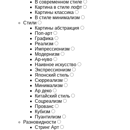
В современном стиле
Картина в стиле лофт
Картины классика
В стиле минимализм
Стили
Картины абстракция
Поп-арт
Графика
Реализм
Импрессионизм
Модернизм
Ар-нуво
Наивное искусство
Экспрессионизм
Японский стиль
Сюрреализм
Минимализм
Ар деко
Китайский стиль
Соцреализм
Прованс
Кубизм
Пуантилизм
Разновидности
Стринг Арт