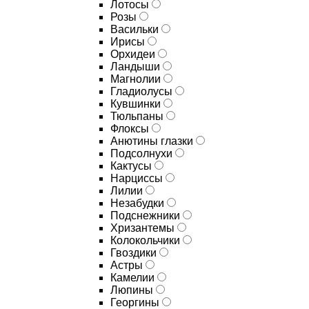
Лотосы
Розы
Васильки
Ирисы
Орхидеи
Ландыши
Магнолии
Гладиолусы
Кувшинки
Тюльпаны
Флоксы
Анютины глазки
Подсолнухи
Кактусы
Нарциссы
Лилии
Незабудки
Подснежники
Хризантемы
Колокольчики
Гвоздики
Астры
Камелии
Люпины
Георгины