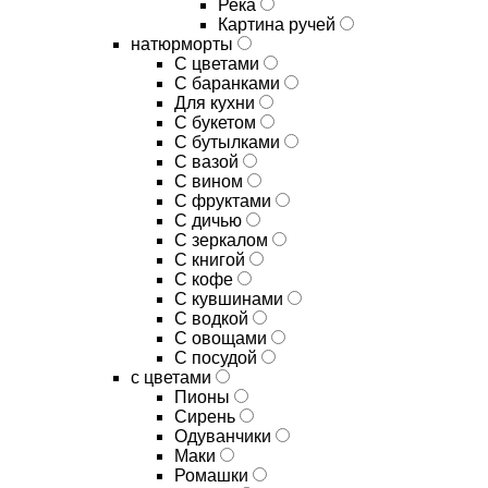
Река
Картина ручей
натюрморты
С цветами
С баранками
Для кухни
C букетом
C бутылками
C вазой
C вином
C фруктами
C дичью
C зеркалом
C книгой
C кофе
C кувшинами
C водкой
C овощами
C посудой
с цветами
Пионы
Сирень
Одуванчики
Маки
Ромашки