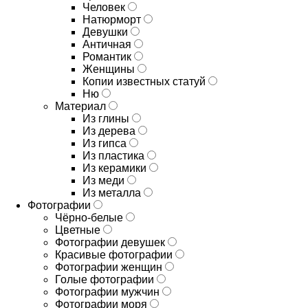
Человек
Натюрморт
Девушки
Античная
Романтик
Женщины
Копии известных статуй
Ню
Материал
Из глины
Из дерева
Из гипса
Из пластика
Из керамики
Из меди
Из металла
Фотографии
Чёрно-белые
Цветные
Фотографии девушек
Красивые фотографии
Фотографии женщин
Голые фотографии
Фотографии мужчин
Фотографии моря