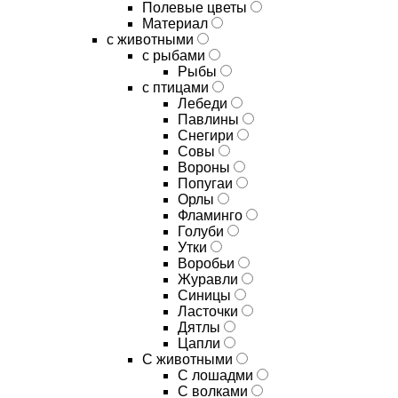
Полевые цветы
Материал
с животными
с рыбами
Рыбы
с птицами
Лебеди
Павлины
Снегири
Совы
Вороны
Попугаи
Орлы
Фламинго
Голуби
Утки
Воробьи
Журавли
Синицы
Ласточки
Дятлы
Цапли
С животными
С лошадми
С волками