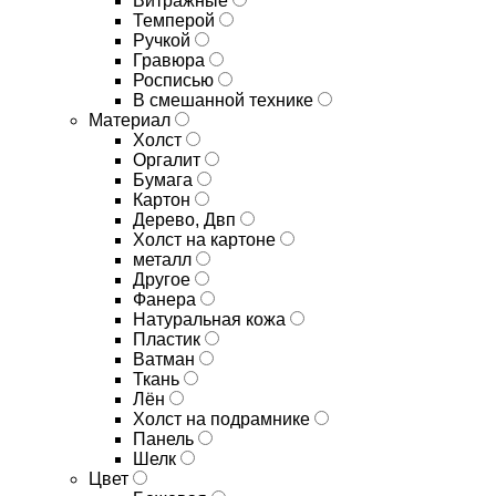
Витражные
Темперой
Ручкой
Гравюра
Росписью
В смешанной технике
Материал
Холст
Оргалит
Бумага
Картон
Дерево, Двп
Холст на картоне
металл
Другое
Фанера
Натуральная кожа
Пластик
Ватман
Ткань
Лён
Холст на подрамнике
Панель
Шелк
Цвет