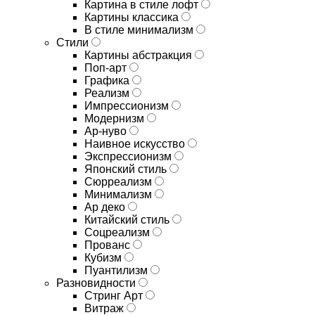
Картина в стиле лофт
Картины классика
В стиле минимализм
Стили
Картины абстракция
Поп-арт
Графика
Реализм
Импрессионизм
Модернизм
Ар-нуво
Наивное искусство
Экспрессионизм
Японский стиль
Сюрреализм
Минимализм
Ар деко
Китайский стиль
Соцреализм
Прованс
Кубизм
Пуантилизм
Разновидности
Стринг Арт
Витраж