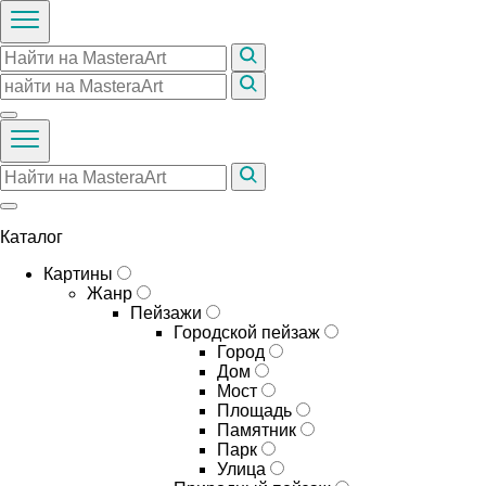
Каталог
Картины
Жанр
Пейзажи
Городской пейзаж
Город
Дом
Мост
Площадь
Памятник
Парк
Улица