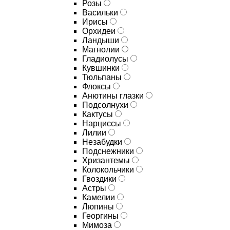
Розы
Васильки
Ирисы
Орхидеи
Ландыши
Магнолии
Гладиолусы
Кувшинки
Тюльпаны
Флоксы
Анютины глазки
Подсолнухи
Кактусы
Нарциссы
Лилии
Незабудки
Подснежники
Хризантемы
Колокольчики
Гвоздики
Астры
Камелии
Люпины
Георгины
Мимоза