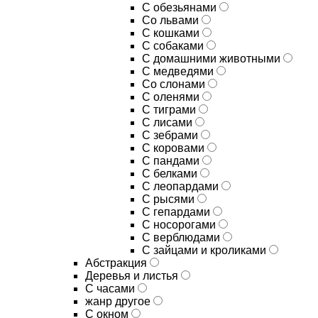
С обезьянами
Со львами
С кошками
С собаками
С домашними животными
С медведями
Со слонами
С оленями
С тиграми
С лисами
С зебрами
С коровами
С пандами
С белками
С леопардами
С рысями
С гепардами
С носорогами
С верблюдами
С зайцами и кроликами
Абстракция
Деревья и листья
С часами
жанр другое
С окном