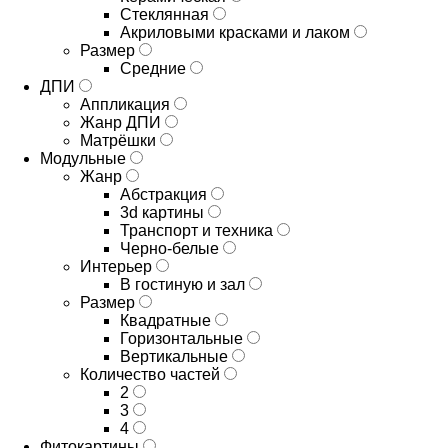
Стеклянная
Акриловыми красками и лаком
Размер
Средние
ДПИ
Аппликация
Жанр ДПИ
Матрёшки
Модульные
Жанр
Абстракция
3d картины
Транспорт и техника
Черно-белые
Интерьер
В гостиную и зал
Размер
Квадратные
Горизонтальные
Вертикальные
Количество частей
2
3
4
Фитокартины