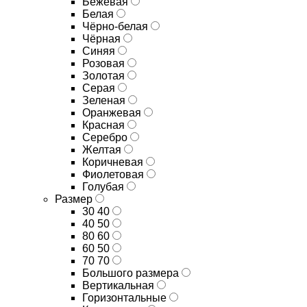
Бежевая
Белая
Чёрно-белая
Чёрная
Синяя
Розовая
Золотая
Серая
Зеленая
Оранжевая
Красная
Серебро
Желтая
Коричневая
Фиолетовая
Голубая
Размер
30 40
40 50
80 60
60 50
70 70
Большого размера
Вертикальная
Горизонтальные