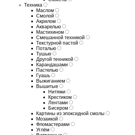
Техника
Маслом
Смолой
Акрилом
Акварелью
Мастихином
Смешанной техникой
Текстурной пастой
Поталью
Тушью
Другой техникой
Карандашами
Пастелью
Гуашь
Выжиганием
Вышитые
Нитями
Крестиком
Лентами
Бисером
Картины из эпоксидной смолы
Мозаикой
Фломастерами
Углём