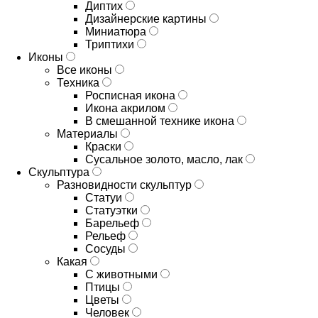
Диптих
Дизайнерские картины
Миниатюра
Триптихи
Иконы
Все иконы
Техника
Росписная икона
Икона акрилом
В смешанной технике икона
Материалы
Краски
Сусальное золото, масло, лак
Скульптура
Разновидности скульптур
Статуи
Статуэтки
Барельеф
Рельеф
Сосуды
Какая
С животными
Птицы
Цветы
Человек