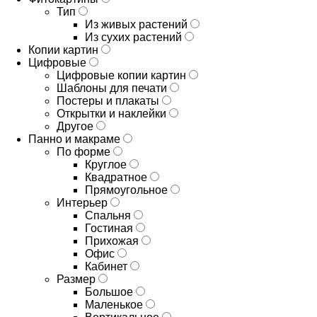
Тип
Из живых растений
Из сухих растений
Копии картин
Цифровые
Цифровые копии картин
Шаблоны для печати
Постеры и плакаты
Открытки и наклейки
Другое
Панно и макраме
По форме
Круглое
Квадратное
Прямоугольное
Интерьер
Спальня
Гостиная
Прихожая
Офис
Кабинет
Размер
Большое
Маленькое