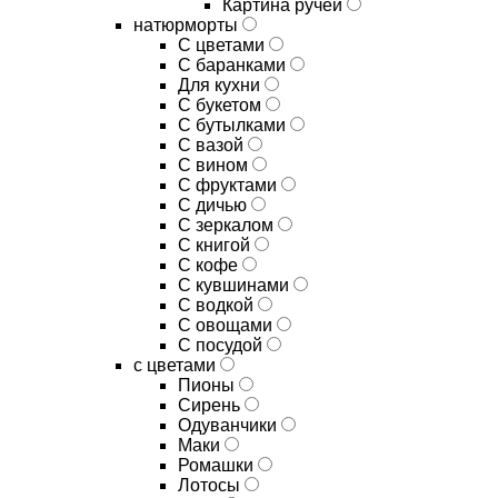
Картина ручей
натюрморты
С цветами
С баранками
Для кухни
C букетом
C бутылками
C вазой
C вином
C фруктами
C дичью
C зеркалом
C книгой
C кофе
C кувшинами
C водкой
C овощами
C посудой
с цветами
Пионы
Сирень
Одуванчики
Маки
Ромашки
Лотосы