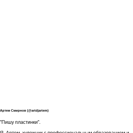
Артем Смирнов (@artdjartem)
”Пишу пластинки”.
Я, Артем, художник с профессиональным образованием и