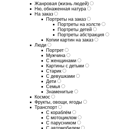
Жанровая (жизнь людей)
Ню, обнаженная натура
На заказ
Портреты на заказ
Портреты на холсте
Портреты детей
Портреты абстракция
Копии картин на заказ
Люди
Портрет
Мужчина
С женщинами
Картины с детьми
Старик
С девушками
Дети
Семья
Знаменитые
Космос
Фрукты, овощи, ягоды
Транспорт
С кораблём
С мотоциклом
С парусником
С автомобилем