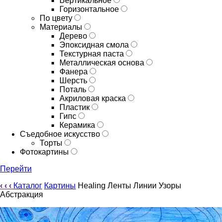
Вертикальное
Горизонтальное
По цвету
Материалы
Дерево
Эпоксидная смола
Текстурная паста
Металлическая основа
Фанера
Шерсть
Поталь
Акриловая краска
Пластик
Гипс
Керамика
Съедобное искусство
Торты
Фотокартины
Перейти
‹
‹
‹
Каталог
Картины
Healing Ленты Линии Узоры
Абстракция