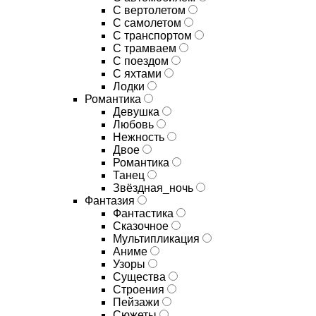
С вертолетом
С самолетом
С транспортом
С трамваем
С поездом
С яхтами
Лодки
Романтика
Девушка
Любовь
Нежность
Двое
Романтика
Танец
Звёздная_ночь
Фантазия
Фантастика
Сказочное
Мультипликация
Аниме
Узоры
Существа
Строения
Пейзажи
Сюжеты