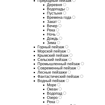
Природный пейзаж
Деревня
Водопады
Пустыня
Времена года
Закат
Вечер
Река
Ночь
Дождь
Зима
Горный пейзаж
Морской пейзаж
Крымский пейзаж
Сельский пейзаж
Промышленный пейзаж
Современный пейзаж
Лесные пейзажи
Фантастический пейзаж
Водный пейзаж
Море
Океан
Водопад
Озеро
Река