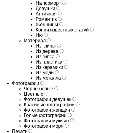
Натюрморт
Девушки
Античная
Романтик
Женщины
Копии известных статуй
Ню
Материал
Из глины
Из дерева
Из гипса
Из пластика
Из керамики
Из меди
Из металла
Фотографии
Чёрно-белые
Цветные
Фотографии девушек
Красивые фотографии
Фотографии женщин
Голые фотографии
Фотографии мужчин
Фотографии моря
Печать