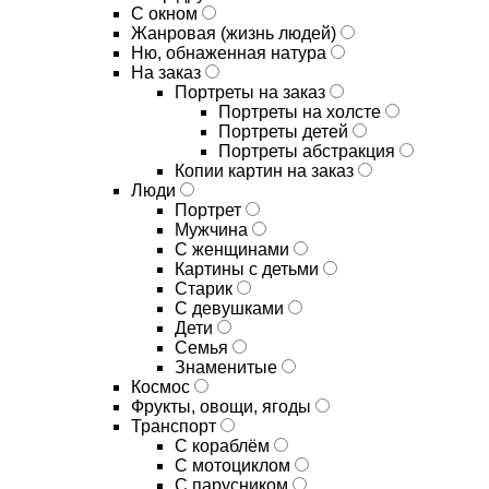
С окном
Жанровая (жизнь людей)
Ню, обнаженная натура
На заказ
Портреты на заказ
Портреты на холсте
Портреты детей
Портреты абстракция
Копии картин на заказ
Люди
Портрет
Мужчина
С женщинами
Картины с детьми
Старик
С девушками
Дети
Семья
Знаменитые
Космос
Фрукты, овощи, ягоды
Транспорт
С кораблём
С мотоциклом
С парусником