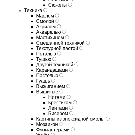
Сюжеты
Техника
Маслом
Смолой
Акрилом
Акварелью
Мастихином
Смешанной техникой
Текстурной пастой
Поталью
Тушью
Другой техникой
Карандашами
Пастелью
Гуашь
Выжиганием
Вышитые
Нитями
Крестиком
Лентами
Бисером
Картины из эпоксидной смолы
Мозаикой
Фломастерами