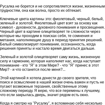
Русалка не борется и не сопротивляется жизни, жизненным
трудностям, она как волна, просто их обтекает.
Ключевые цвета картины это: фиолетовый, черный, белый,
зеленый и золотой. Фиолетовый цвет взят за основу как
символ - духовности, духовного понимания и просвещения.
Черный цвет в картине олицетворяет те сложности через
которые мы проходим в поисках себя, те сомнения и
метания, наполняющие душу в период принятия решений.
Белый символизирует понимание, осознанность, когда
решения приняты и настало время двигаться дальше.
Зеленый и золотой олицетворяет саму жизнь, жизненную
силу и гармонию, которая наполняет нас, когда наступает
понимание - кто "Я" в этом Мире? - что "Я" принес в этот
Мир? - и что останется после меня?...
Этой картиной я хотела донести до своего зрителя, что
поиск и осмысление в нашей жизни очень важен и пусть не
пугают возможные терзания, свойственные этому
сложному периоду. Я верю, что все перемены к лучшему,
что если закрылась дверь, значит рядом есть окно.
Когда я смотрю на "Русалку", я вспоминаю себя несколько