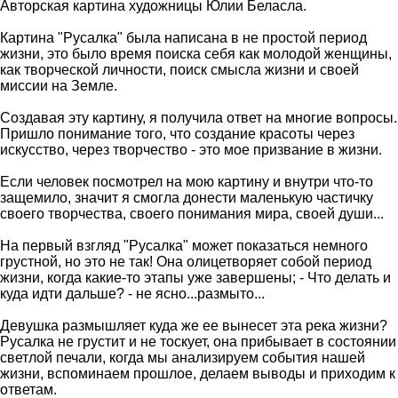
Авторская картина художницы Юлии Беласла.
Картина "Русалка" была написана в не простой период
жизни, это было время поиска себя как молодой женщины,
как творческой личности, поиск смысла жизни и своей
миссии на Земле.
Создавая эту картину, я получила ответ на многие вопросы.
Пришло понимание того, что создание красоты через
искусство, через творчество - это мое призвание в жизни.
Если человек посмотрел на мою картину и внутри что-то
защемило, значит я смогла донести маленькую частичку
своего творчества, своего понимания мира, своей души...
На первый взгляд "Русалка" может показаться немного
грустной, но это не так! Она олицетворяет собой период
жизни, когда какие-то этапы уже завершены; - Что делать и
куда идти дальше? - не ясно...размыто...
Девушка размышляет куда же ее вынесет эта река жизни?
Русалка не грустит и не тоскует, она прибывает в состоянии
светлой печали, когда мы анализируем события нашей
жизни, вспоминаем прошлое, делаем выводы и приходим к
ответам.