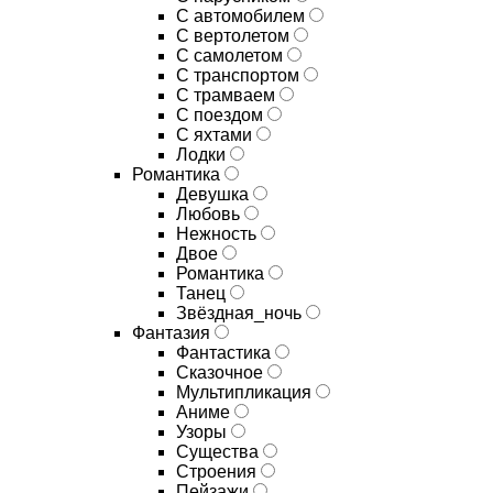
С автомобилем
С вертолетом
С самолетом
С транспортом
С трамваем
С поездом
С яхтами
Лодки
Романтика
Девушка
Любовь
Нежность
Двое
Романтика
Танец
Звёздная_ночь
Фантазия
Фантастика
Сказочное
Мультипликация
Аниме
Узоры
Существа
Строения
Пейзажи