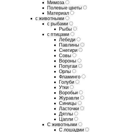
Мимоза
Полевые цветы
Материал
с животными
с рыбами
Рыбы
с птицами
Лебеди
Павлины
Снегири
Совы
Вороны
Попугаи
Орлы
Фламинго
Голуби
Утки
Воробьи
Журавли
Синицы
Ласточки
Дятлы
Цапли
С животными
С лошадми