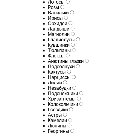
Лотосы
Розы
Васильки
Ирисы
Орхидеи
Ландыши
Магнолии
Гладиолусы
Кувшинки
Тюльпаны
Флоксы
Анютины глазки
Подсолнухи
Кактусы
Нарциссы
Лилии
Незабудки
Подснежники
Хризантемы
Колокольчики
Гвоздики
Астры
Камелии
Люпины
Георгины