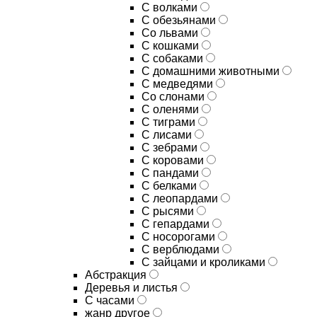
С волками
С обезьянами
Со львами
С кошками
С собаками
С домашними животными
С медведями
Со слонами
С оленями
С тиграми
С лисами
С зебрами
С коровами
С пандами
С белками
С леопардами
С рысями
С гепардами
С носорогами
С верблюдами
С зайцами и кроликами
Абстракция
Деревья и листья
С часами
жанр другое