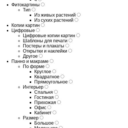
Фитокартины
Тип
Из живых растений
Из сухих растений
Копии картин
Цифровые
Цифровые копии картин
Шаблоны для печати
Постеры и плакаты
Открытки и наклейки
Другое
Панно и макраме
По форме
Круглое
Квадратное
Прямоугольное
Интерьер
Спальня
Гостиная
Прихожая
Офис
Кабинет
Размер
Большое