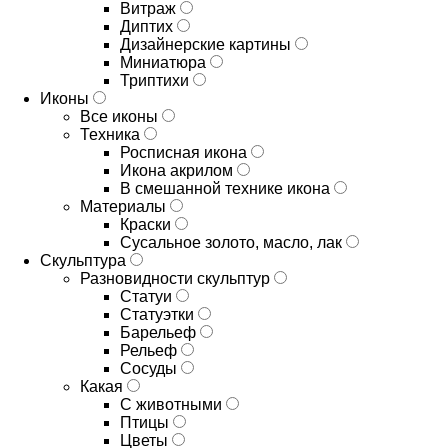
Витраж
Диптих
Дизайнерские картины
Миниатюра
Триптихи
Иконы
Все иконы
Техника
Росписная икона
Икона акрилом
В смешанной технике икона
Материалы
Краски
Сусальное золото, масло, лак
Скульптура
Разновидности скульптур
Статуи
Статуэтки
Барельеф
Рельеф
Сосуды
Какая
С животными
Птицы
Цветы