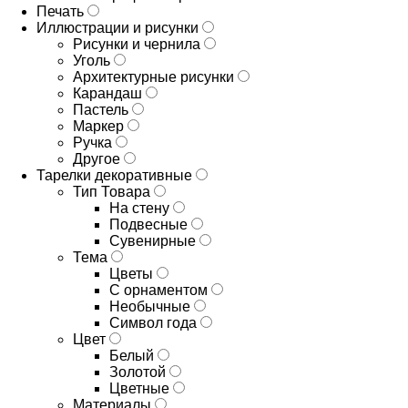
Печать
Иллюстрации и рисунки
Рисунки и чернила
Уголь
Архитектурные рисунки
Карандаш
Пастель
Маркер
Ручка
Другое
Тарелки декоративные
Тип Товара
На стену
Подвесные
Сувенирные
Тема
Цветы
С орнаментом
Необычные
Символ года
Цвет
Белый
Золотой
Цветные
Материалы