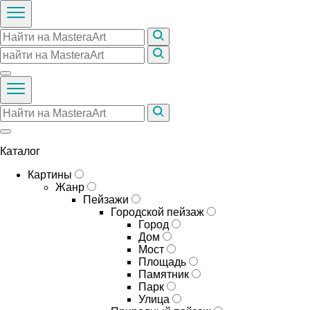
Каталог
Картины
Жанр
Пейзажи
Городской пейзаж
Город
Дом
Мост
Площадь
Памятник
Парк
Улица