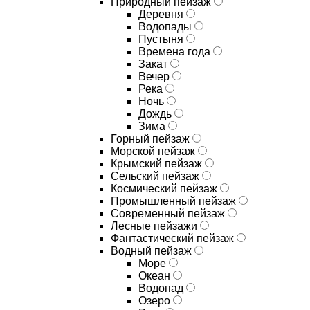
Природный пейзаж
Деревня
Водопады
Пустыня
Времена года
Закат
Вечер
Река
Ночь
Дождь
Зима
Горный пейзаж
Морской пейзаж
Крымский пейзаж
Сельский пейзаж
Космический пейзаж
Промышленный пейзаж
Современный пейзаж
Лесные пейзажи
Фантастический пейзаж
Водный пейзаж
Море
Океан
Водопад
Озеро