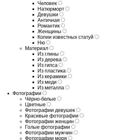
Человек
Натюрморт
Девушки
Античная
Романтик
Женщины
Копии известных статуй
Ню
Материал
Из глины
Из дерева
Из гипса
Из пластика
Из керамики
Из меди
Из металла
Фотографии
Чёрно-белые
Цветные
Фотографии девушек
Красивые фотографии
Фотографии женщин
Голые фотографии
Фотографии мужчин
Фотографии моря