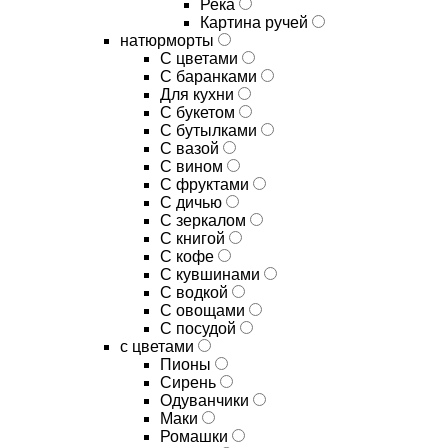
Река
Картина ручей
натюрморты
С цветами
С баранками
Для кухни
C букетом
C бутылками
C вазой
C вином
C фруктами
C дичью
C зеркалом
C книгой
C кофе
C кувшинами
C водкой
C овощами
C посудой
с цветами
Пионы
Сирень
Одуванчики
Маки
Ромашки