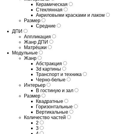
Керамическая
Стеклянная
Акриловыми красками и лаком
Размер
Средние
ДПИ
Аппликация
Жанр ДПИ
Матрёшки
Модульные
Жанр
Абстракция
3d картины
Транспорт и техника
Черно-белые
Интерьер
В гостиную и зал
Размер
Квадратные
Горизонтальные
Вертикальные
Количество частей
2
3
4