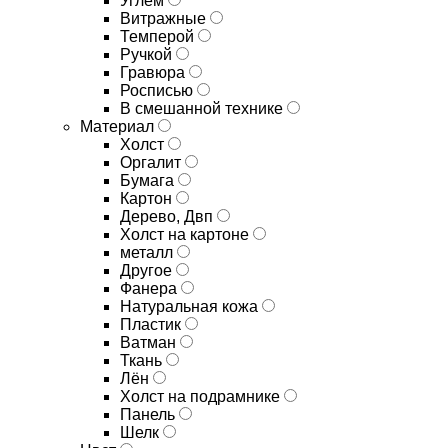
Углём
Витражные
Темперой
Ручкой
Гравюра
Росписью
В смешанной технике
Материал
Холст
Оргалит
Бумага
Картон
Дерево, Двп
Холст на картоне
металл
Другое
Фанера
Натуральная кожа
Пластик
Ватман
Ткань
Лён
Холст на подрамнике
Панель
Шелк