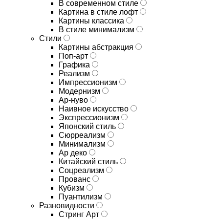
В современном стиле
Картина в стиле лофт
Картины классика
В стиле минимализм
Стили
Картины абстракция
Поп-арт
Графика
Реализм
Импрессионизм
Модернизм
Ар-нуво
Наивное искусство
Экспрессионизм
Японский стиль
Сюрреализм
Минимализм
Ар деко
Китайский стиль
Соцреализм
Прованс
Кубизм
Пуантилизм
Разновидности
Стринг Арт