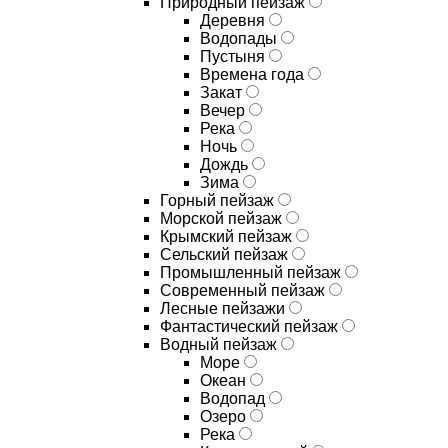
Природный пейзаж
Деревня
Водопады
Пустыня
Времена года
Закат
Вечер
Река
Ночь
Дождь
Зима
Горный пейзаж
Морской пейзаж
Крымский пейзаж
Сельский пейзаж
Промышленный пейзаж
Современный пейзаж
Лесные пейзажи
Фантастический пейзаж
Водный пейзаж
Море
Океан
Водопад
Озеро
Река