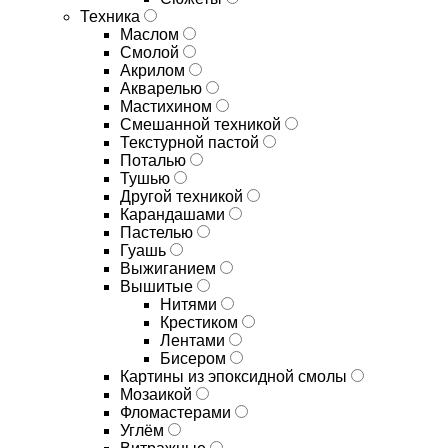
Техника
Маслом
Смолой
Акрилом
Акварелью
Мастихином
Смешанной техникой
Текстурной пастой
Поталью
Тушью
Другой техникой
Карандашами
Пастелью
Гуашь
Выжиганием
Вышитые
Нитями
Крестиком
Лентами
Бисером
Картины из эпоксидной смолы
Мозаикой
Фломастерами
Углём