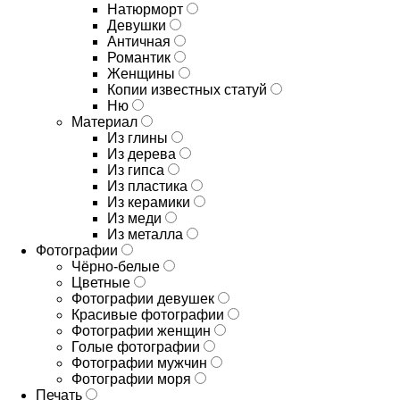
Натюрморт
Девушки
Античная
Романтик
Женщины
Копии известных статуй
Ню
Материал
Из глины
Из дерева
Из гипса
Из пластика
Из керамики
Из меди
Из металла
Фотографии
Чёрно-белые
Цветные
Фотографии девушек
Красивые фотографии
Фотографии женщин
Голые фотографии
Фотографии мужчин
Фотографии моря
Печать