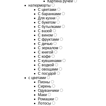
Картина ручей
натюрморты
С цветами
С баранками
Для кухни
C букетом
C бутылками
C вазой
C вином
C фруктами
C дичью
C зеркалом
C книгой
C кофе
C кувшинами
C водкой
C овощами
C посудой
с цветами
Пионы
Сирень
Одуванчики
Маки
Ромашки
Лотосы