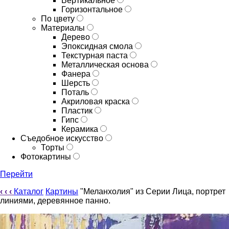
Вертикальное
Горизонтальное
По цвету
Материалы
Дерево
Эпоксидная смола
Текстурная паста
Металлическая основа
Фанера
Шерсть
Поталь
Акриловая краска
Пластик
Гипс
Керамика
Съедобное искусство
Торты
Фотокартины
Перейти
‹
‹
‹
Каталог
Картины
"Меланхолия" из Серии Лица, портрет
линиями, деревянное панно.