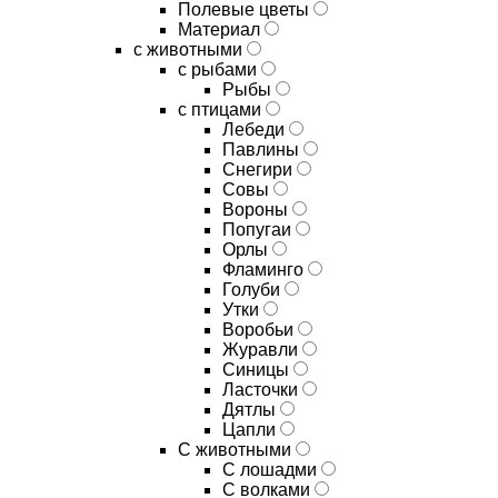
Полевые цветы
Материал
с животными
с рыбами
Рыбы
с птицами
Лебеди
Павлины
Снегири
Совы
Вороны
Попугаи
Орлы
Фламинго
Голуби
Утки
Воробьи
Журавли
Синицы
Ласточки
Дятлы
Цапли
С животными
С лошадми
С волками