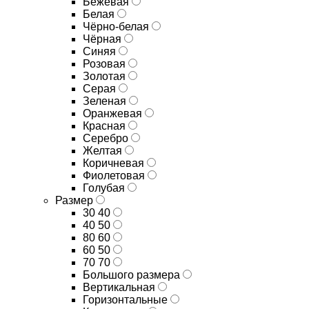
Бежевая
Белая
Чёрно-белая
Чёрная
Синяя
Розовая
Золотая
Серая
Зеленая
Оранжевая
Красная
Серебро
Желтая
Коричневая
Фиолетовая
Голубая
Размер
30 40
40 50
80 60
60 50
70 70
Большого размера
Вертикальная
Горизонтальные