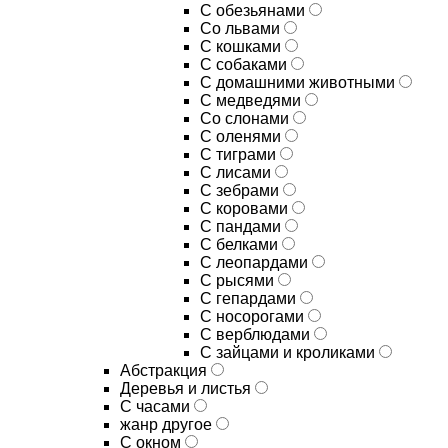
С обезьянами
Со львами
С кошками
С собаками
С домашними животными
С медведями
Со слонами
С оленями
С тиграми
С лисами
С зебрами
С коровами
С пандами
С белками
С леопардами
С рысями
С гепардами
С носорогами
С верблюдами
С зайцами и кроликами
Абстракция
Деревья и листья
С часами
жанр другое
С окном