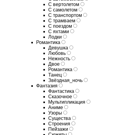
С вертолетом
С самолетом
С транспортом
С трамваем
С поездом
С яхтами
Лодки
Романтика
Девушка
Любовь
Нежность
Двое
Романтика
Танец
Звёздная_ночь
Фантазия
Фантастика
Сказочное
Мультипликация
Аниме
Узоры
Существа
Строения
Пейзажи
Сюжеты