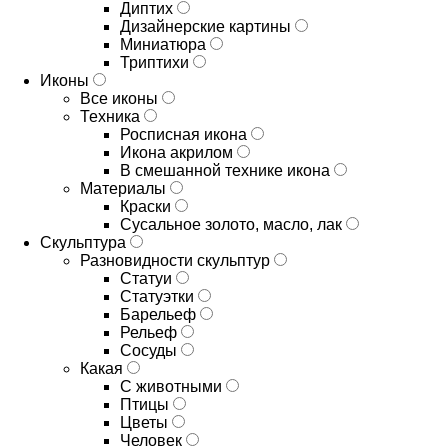
Диптих
Дизайнерские картины
Миниатюра
Триптихи
Иконы
Все иконы
Техника
Росписная икона
Икона акрилом
В смешанной технике икона
Материалы
Краски
Сусальное золото, масло, лак
Скульптура
Разновидности скульптур
Статуи
Статуэтки
Барельеф
Рельеф
Сосуды
Какая
С животными
Птицы
Цветы
Человек