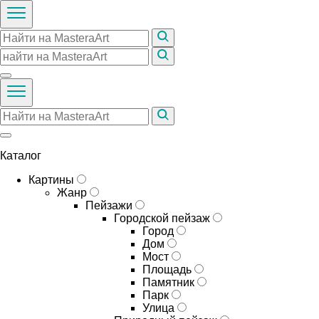
Каталог
Картины
Жанр
Пейзажи
Городской пейзаж
Город
Дом
Мост
Площадь
Памятник
Парк
Улица