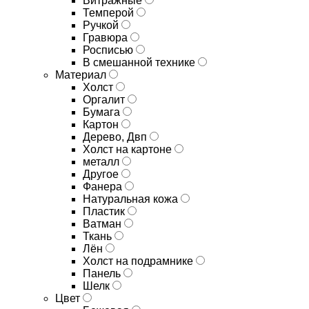
Витражные
Темперой
Ручкой
Гравюра
Росписью
В смешанной технике
Материал
Холст
Оргалит
Бумага
Картон
Дерево, Двп
Холст на картоне
металл
Другое
Фанера
Натуральная кожа
Пластик
Ватман
Ткань
Лён
Холст на подрамнике
Панель
Шелк
Цвет