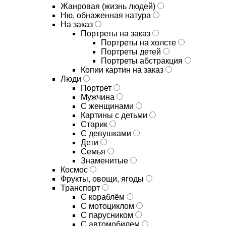
Жанровая (жизнь людей)
Ню, обнаженная натура
На заказ
Портреты на заказ
Портреты на холсте
Портреты детей
Портреты абстракция
Копии картин на заказ
Люди
Портрет
Мужчина
С женщинами
Картины с детьми
Старик
С девушками
Дети
Семья
Знаменитые
Космос
Фрукты, овощи, ягоды
Транспорт
С кораблём
С мотоциклом
С парусником
С автомобилем