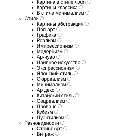
Картина в стиле лофт
Картины классика
В стиле минимализм
Стили
Картины абстракция
Поп-арт
Графика
Реализм
Импрессионизм
Модернизм
Ар-нуво
Наивное искусство
Экспрессионизм
Японский стиль
Сюрреализм
Минимализм
Ар деко
Китайский стиль
Соцреализм
Прованс
Кубизм
Пуантилизм
Разновидности
Стринг Арт
Витраж