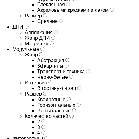
Стеклянная
Акриловыми красками и лаком
Размер
Средние
ДПИ
Аппликация
Жанр ДПИ
Матрёшки
Модульные
Жанр
Абстракция
3d картины
Транспорт и техника
Черно-белые
Интерьер
В гостиную и зал
Размер
Квадратные
Горизонтальные
Вертикальные
Количество частей
2
3
4
Фитокартины