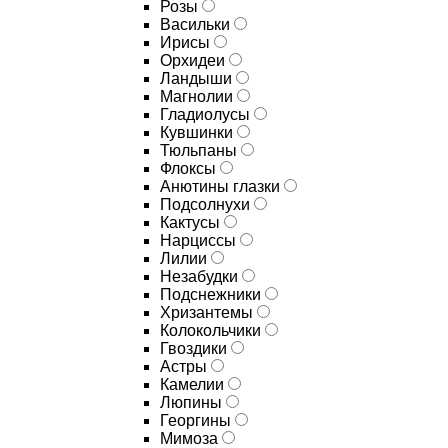
Розы
Васильки
Ирисы
Орхидеи
Ландыши
Магнолии
Гладиолусы
Кувшинки
Тюльпаны
Флоксы
Анютины глазки
Подсолнухи
Кактусы
Нарциссы
Лилии
Незабудки
Подснежники
Хризантемы
Колокольчики
Гвоздики
Астры
Камелии
Люпины
Георгины
Мимоза