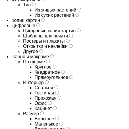
Тип
Из живых растений
Из сухих растений
Копии картин
Цифровые
Цифровые копии картин
Шаблоны для печати
Постеры и плакаты
Открытки и наклейки
Другое
Панно и макраме
По форме
Круглое
Квадратное
Прямоугольное
Интерьер
Спальня
Гостиная
Прихожая
Офис
Кабинет
Размер
Большое
Маленькое