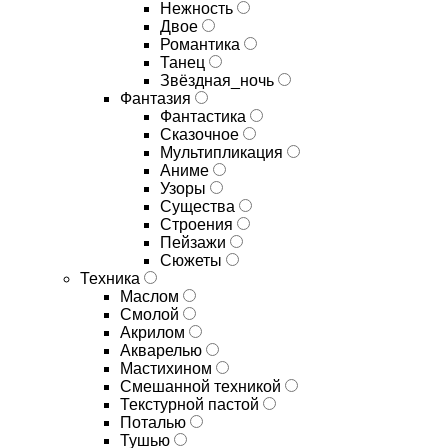
Нежность
Двое
Романтика
Танец
Звёздная_ночь
Фантазия
Фантастика
Сказочное
Мультипликация
Аниме
Узоры
Существа
Строения
Пейзажи
Сюжеты
Техника
Маслом
Смолой
Акрилом
Акварелью
Мастихином
Смешанной техникой
Текстурной пастой
Поталью
Тушью