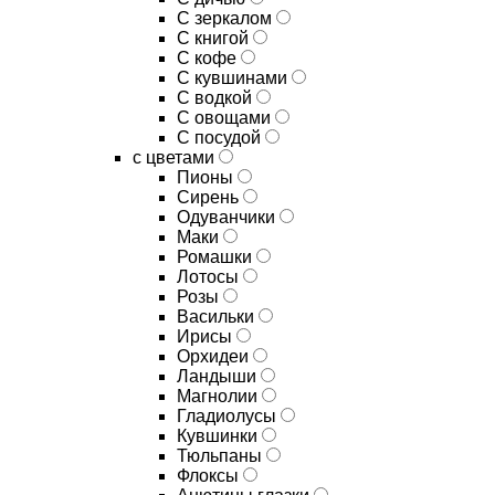
C зеркалом
C книгой
C кофе
C кувшинами
C водкой
C овощами
C посудой
с цветами
Пионы
Сирень
Одуванчики
Маки
Ромашки
Лотосы
Розы
Васильки
Ирисы
Орхидеи
Ландыши
Магнолии
Гладиолусы
Кувшинки
Тюльпаны
Флоксы