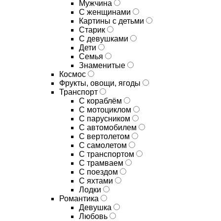
Мужчина
С женщинами
Картины с детьми
Старик
С девушками
Дети
Семья
Знаменитые
Космос
Фрукты, овощи, ягоды
Транспорт
С кораблём
С мотоциклом
С парусником
С автомобилем
С вертолетом
С самолетом
С транспортом
С трамваем
С поездом
С яхтами
Лодки
Романтика
Девушка
Любовь