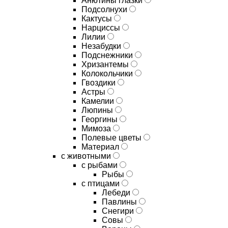
Анютины глазки
Подсолнухи
Кактусы
Нарциссы
Лилии
Незабудки
Подснежники
Хризантемы
Колокольчики
Гвоздики
Астры
Камелии
Люпины
Георгины
Мимоза
Полевые цветы
Материал
с животными
с рыбами
Рыбы
с птицами
Лебеди
Павлины
Снегири
Совы