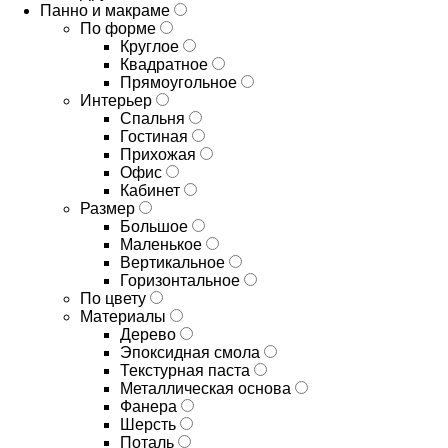
Панно и макраме
По форме
Круглое
Квадратное
Прямоугольное
Интерьер
Спальня
Гостиная
Прихожая
Офис
Кабинет
Размер
Большое
Маленькое
Вертикальное
Горизонтальное
По цвету
Материалы
Дерево
Эпоксидная смола
Текстурная паста
Металлическая основа
Фанера
Шерсть
Поталь