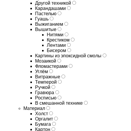
Другой техникой
Карандашами
Пастелью
Гуашь
Выжиганием
Вышитые
Нитями
Крестиком
Лентами
Бисером
Картины из эпоксидной смолы
Мозаикой
Фломастерами
Углём
Витражные
Темперой
Ручкой
Гравюра
Росписью
В смешанной технике
Материал
Холст
Оргалит
Бумага
Картон