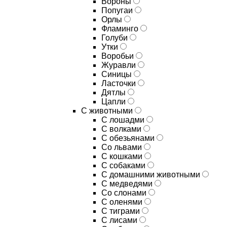
Вороны
Попугаи
Орлы
Фламинго
Голуби
Утки
Воробьи
Журавли
Синицы
Ласточки
Дятлы
Цапли
С животными
С лошадми
С волками
С обезьянами
Со львами
С кошками
С собаками
С домашними животными
С медведями
Со слонами
С оленями
С тиграми
С лисами