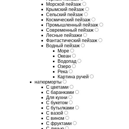
Морской пейзаж
Крымский пейзаж
Сельский пейзаж
Космический пейзаж
Промышленный пейзаж
Современный пейзаж
Лесные пейзажи
Фантастический пейзаж
Водный пейзаж
Море
Океан
Водопад
Озеро
Река
Картина ручей
натюрморты
С цветами
С баранками
Для кухни
C букетом
C бутылками
C вазой
C вином
C фруктами
C дичью