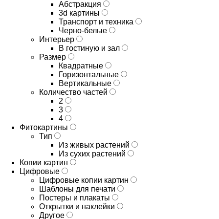
Абстракция
3d картины
Транспорт и техника
Черно-белые
Интерьер
В гостиную и зал
Размер
Квадратные
Горизонтальные
Вертикальные
Количество частей
2
3
4
Фитокартины
Тип
Из живых растений
Из сухих растений
Копии картин
Цифровые
Цифровые копии картин
Шаблоны для печати
Постеры и плакаты
Открытки и наклейки
Другое