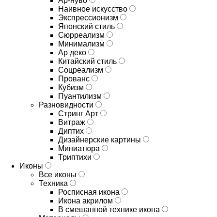
Ар-нуво
Наивное искусство
Экспрессионизм
Японский стиль
Сюрреализм
Минимализм
Ар деко
Китайский стиль
Соцреализм
Прованс
Кубизм
Пуантилизм
Разновидности
Стринг Арт
Витраж
Диптих
Дизайнерские картины
Миниатюра
Триптихи
Иконы
Все иконы
Техника
Росписная икона
Икона акрилом
В смешанной технике икона