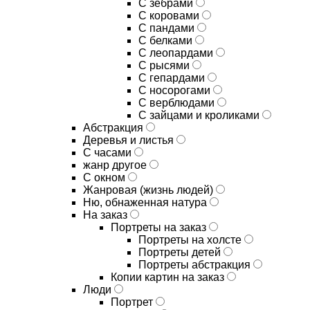
С зебрами
С коровами
С пандами
С белками
С леопардами
С рысями
С гепардами
С носорогами
С верблюдами
С зайцами и кроликами
Абстракция
Деревья и листья
С часами
жанр другое
С окном
Жанровая (жизнь людей)
Ню, обнаженная натура
На заказ
Портреты на заказ
Портреты на холсте
Портреты детей
Портреты абстракция
Копии картин на заказ
Люди
Портрет