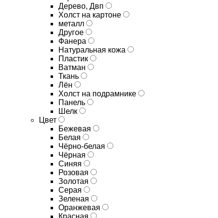
Дерево, Двп
Холст на картоне
металл
Другое
Фанера
Натуральная кожа
Пластик
Ватман
Ткань
Лён
Холст на подрамнике
Панель
Шелк
Цвет
Бежевая
Белая
Чёрно-белая
Чёрная
Синяя
Розовая
Золотая
Серая
Зеленая
Оранжевая
Красная