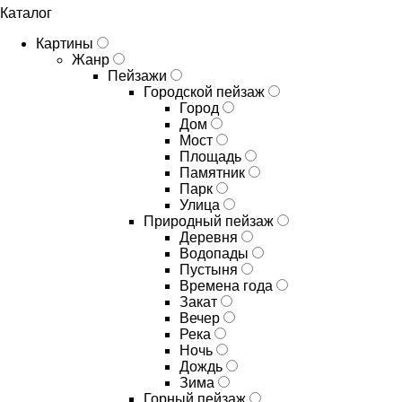
Каталог
Картины
Жанр
Пейзажи
Городской пейзаж
Город
Дом
Мост
Площадь
Памятник
Парк
Улица
Природный пейзаж
Деревня
Водопады
Пустыня
Времена года
Закат
Вечер
Река
Ночь
Дождь
Зима
Горный пейзаж