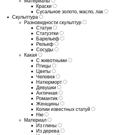
Материалы
Краски
Сусальное золото, масло, лак
Скульптура
Разновидности скульптур
Статуи
Статуэтки
Барельеф
Рельеф
Сосуды
Какая
С животными
Птицы
Цветы
Человек
Натюрморт
Девушки
Античная
Романтик
Женщины
Копии известных статуй
Ню
Материал
Из глины
Из дерева