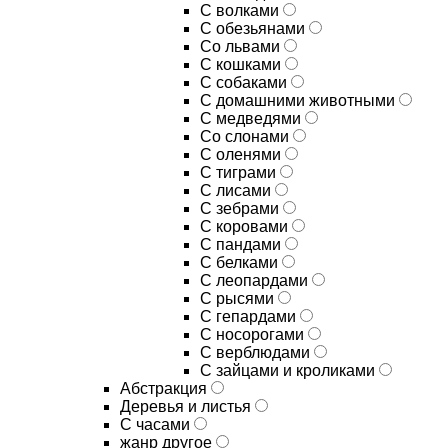
С волками
С обезьянами
Со львами
С кошками
С собаками
С домашними животными
С медведями
Со слонами
С оленями
С тиграми
С лисами
С зебрами
С коровами
С пандами
С белками
С леопардами
С рысями
С гепардами
С носорогами
С верблюдами
С зайцами и кроликами
Абстракция
Деревья и листья
С часами
жанр другое