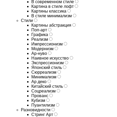
В современном стиле
Картина в стиле лофт
Картины классика
В стиле минимализм
Стили
Картины абстракция
Поп-арт
Графика
Реализм
Импрессионизм
Модернизм
Ар-нуво
Наивное искусство
Экспрессионизм
Японский стиль
Сюрреализм
Минимализм
Ар деко
Китайский стиль
Соцреализм
Прованс
Кубизм
Пуантилизм
Разновидности
Стринг Арт