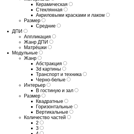
Керамическая
Стеклянная
Акриловыми красками и лаком
Размер
Средние
ДПИ
Аппликация
Жанр ДПИ
Матрёшки
Модульные
Жанр
Абстракция
3d картины
Транспорт и техника
Черно-белые
Интерьер
В гостиную и зал
Размер
Квадратные
Горизонтальные
Вертикальные
Количество частей
2
3
4