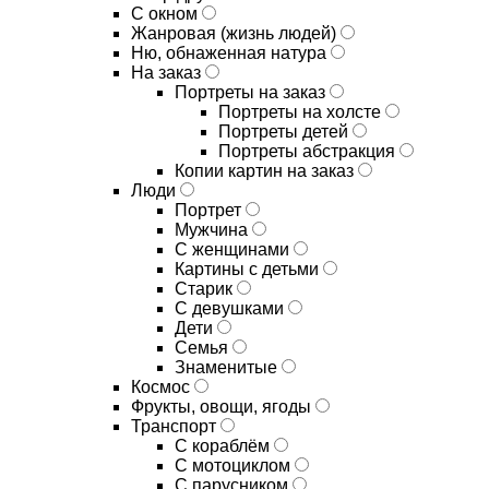
С окном
Жанровая (жизнь людей)
Ню, обнаженная натура
На заказ
Портреты на заказ
Портреты на холсте
Портреты детей
Портреты абстракция
Копии картин на заказ
Люди
Портрет
Мужчина
С женщинами
Картины с детьми
Старик
С девушками
Дети
Семья
Знаменитые
Космос
Фрукты, овощи, ягоды
Транспорт
С кораблём
С мотоциклом
С парусником