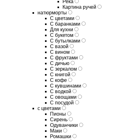
Река
Картина ручей
натюрморты
С цветами
С баранками
Для кухни
C букетом
C бутылками
C вазой
C вином
C фруктами
C дичью
C зеркалом
C книгой
C кофе
C кувшинами
C водкой
C овощами
C посудой
с цветами
Пионы
Сирень
Одуванчики
Маки
Ромашки