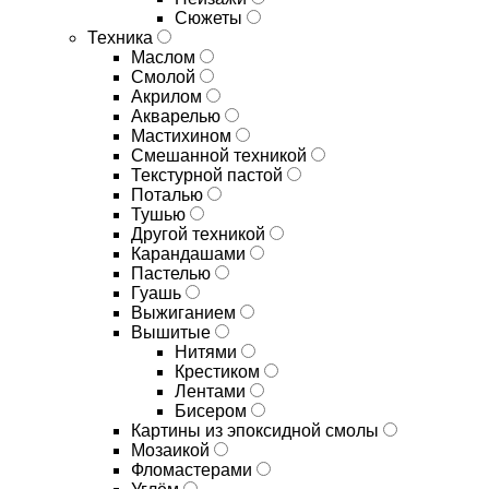
Сюжеты
Техника
Маслом
Смолой
Акрилом
Акварелью
Мастихином
Смешанной техникой
Текстурной пастой
Поталью
Тушью
Другой техникой
Карандашами
Пастелью
Гуашь
Выжиганием
Вышитые
Нитями
Крестиком
Лентами
Бисером
Картины из эпоксидной смолы
Мозаикой
Фломастерами