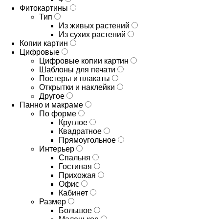
Фитокартины
Тип
Из живых растений
Из сухих растений
Копии картин
Цифровые
Цифровые копии картин
Шаблоны для печати
Постеры и плакаты
Открытки и наклейки
Другое
Панно и макраме
По форме
Круглое
Квадратное
Прямоугольное
Интерьер
Спальня
Гостиная
Прихожая
Офис
Кабинет
Размер
Большое