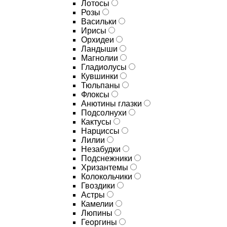
Лотосы
Розы
Васильки
Ирисы
Орхидеи
Ландыши
Магнолии
Гладиолусы
Кувшинки
Тюльпаны
Флоксы
Анютины глазки
Подсолнухи
Кактусы
Нарциссы
Лилии
Незабудки
Подснежники
Хризантемы
Колокольчики
Гвоздики
Астры
Камелии
Люпины
Георгины