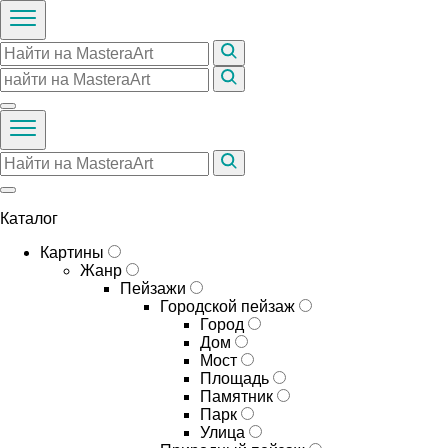
Каталог
Картины
Жанр
Пейзажи
Городской пейзаж
Город
Дом
Мост
Площадь
Памятник
Парк
Улица