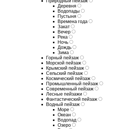
Природный пейзаж
Деревня
Водопады
Пустыня
Времена года
Закат
Вечер
Река
Ночь
Дождь
Зима
Горный пейзаж
Морской пейзаж
Крымский пейзаж
Сельский пейзаж
Космический пейзаж
Промышленный пейзаж
Современный пейзаж
Лесные пейзажи
Фантастический пейзаж
Водный пейзаж
Море
Океан
Водопад
Озеро