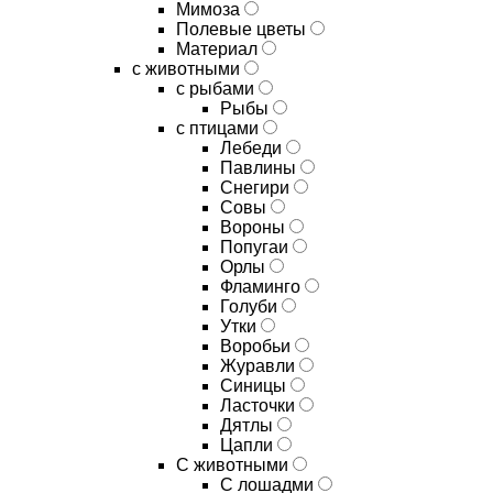
Мимоза
Полевые цветы
Материал
с животными
с рыбами
Рыбы
с птицами
Лебеди
Павлины
Снегири
Совы
Вороны
Попугаи
Орлы
Фламинго
Голуби
Утки
Воробьи
Журавли
Синицы
Ласточки
Дятлы
Цапли
С животными
С лошадми