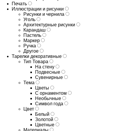
Печать
Иллюстрации и рисунки
Рисунки и чернила
Уголь
Архитектурные рисунки
Карандаш
Пастель
Маркер
Ручка
Другое
Тарелки декоративные
Тип Товара
На стену
Подвесные
Сувенирные
Тема
Цветы
С орнаментом
Необычные
Символ года
Цвет
Белый
Золотой
Цветные
Материалы