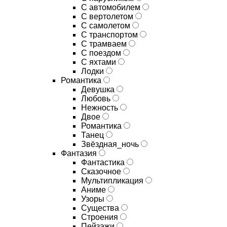
С автомобилем
С вертолетом
С самолетом
С транспортом
С трамваем
С поездом
С яхтами
Лодки
Романтика
Девушка
Любовь
Нежность
Двое
Романтика
Танец
Звёздная_ночь
Фантазия
Фантастика
Сказочное
Мультипликация
Аниме
Узоры
Существа
Строения
Пейзажи