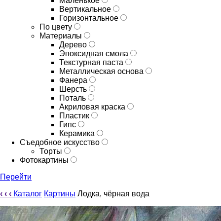
Маленькое
Вертикальное
Горизонтальное
По цвету
Материалы
Дерево
Эпоксидная смола
Текстурная паста
Металлическая основа
Фанера
Шерсть
Поталь
Акриловая краска
Пластик
Гипс
Керамика
Съедобное искусство
Торты
Фотокартины
Перейти
‹
‹
‹
Каталог
Картины
Лодка, чёрная вода