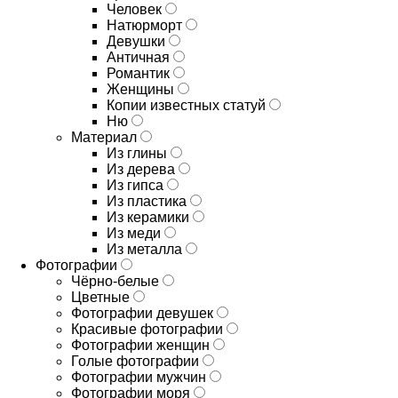
Человек
Натюрморт
Девушки
Античная
Романтик
Женщины
Копии известных статуй
Ню
Материал
Из глины
Из дерева
Из гипса
Из пластика
Из керамики
Из меди
Из металла
Фотографии
Чёрно-белые
Цветные
Фотографии девушек
Красивые фотографии
Фотографии женщин
Голые фотографии
Фотографии мужчин
Фотографии моря