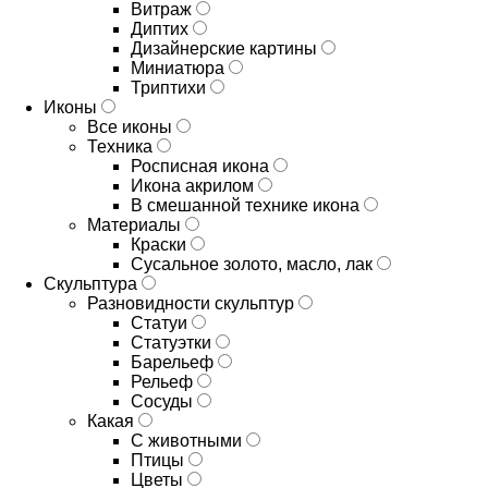
Витраж
Диптих
Дизайнерские картины
Миниатюра
Триптихи
Иконы
Все иконы
Техника
Росписная икона
Икона акрилом
В смешанной технике икона
Материалы
Краски
Сусальное золото, масло, лак
Скульптура
Разновидности скульптур
Статуи
Статуэтки
Барельеф
Рельеф
Сосуды
Какая
С животными
Птицы
Цветы