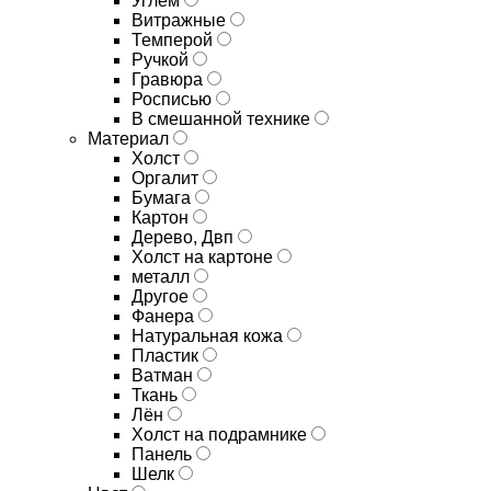
Углём
Витражные
Темперой
Ручкой
Гравюра
Росписью
В смешанной технике
Материал
Холст
Оргалит
Бумага
Картон
Дерево, Двп
Холст на картоне
металл
Другое
Фанера
Натуральная кожа
Пластик
Ватман
Ткань
Лён
Холст на подрамнике
Панель
Шелк