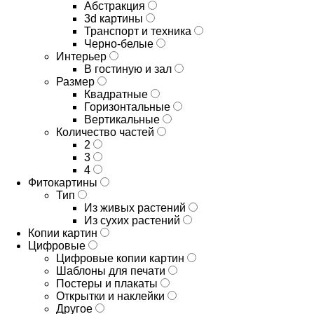
Абстракция
3d картины
Транспорт и техника
Черно-белые
Интерьер
В гостиную и зал
Размер
Квадратные
Горизонтальные
Вертикальные
Количество частей
2
3
4
Фитокартины
Тип
Из живых растений
Из сухих растений
Копии картин
Цифровые
Цифровые копии картин
Шаблоны для печати
Постеры и плакаты
Открытки и наклейки
Другое