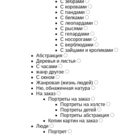
С зебрами
С коровами
С пандами
С белками
С леопардами
С рысями
С гепардами
С носорогами
С верблюдами
С зайцами и кроликами
Абстракция
Деревья и листья
С часами
жанр другое
С окном
Жанровая (жизнь людей)
Ню, обнаженная натура
На заказ
Портреты на заказ
Портреты на холсте
Портреты детей
Портреты абстракция
Копии картин на заказ
Люди
Портрет