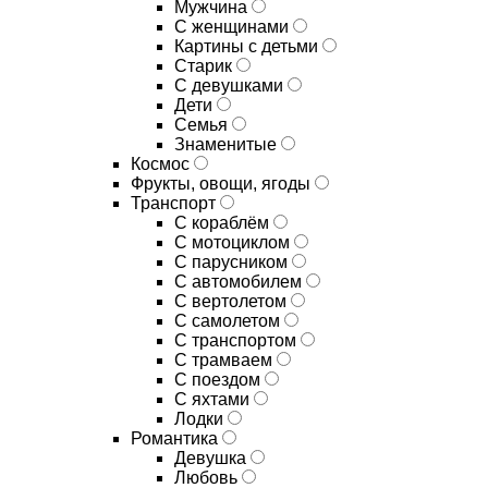
Мужчина
С женщинами
Картины с детьми
Старик
С девушками
Дети
Семья
Знаменитые
Космос
Фрукты, овощи, ягоды
Транспорт
С кораблём
С мотоциклом
С парусником
С автомобилем
С вертолетом
С самолетом
С транспортом
С трамваем
С поездом
С яхтами
Лодки
Романтика
Девушка
Любовь