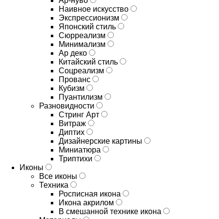
Ар-нуво
Наивное искусство
Экспрессионизм
Японский стиль
Сюрреализм
Минимализм
Ар деко
Китайский стиль
Соцреализм
Прованс
Кубизм
Пуантилизм
Разновидности
Стринг Арт
Витраж
Диптих
Дизайнерские картины
Миниатюра
Триптихи
Иконы
Все иконы
Техника
Росписная икона
Икона акрилом
В смешанной технике икона