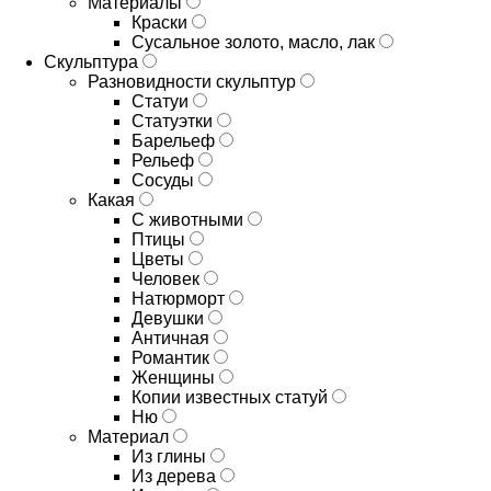
Материалы
Краски
Сусальное золото, масло, лак
Скульптура
Разновидности скульптур
Статуи
Статуэтки
Барельеф
Рельеф
Сосуды
Какая
С животными
Птицы
Цветы
Человек
Натюрморт
Девушки
Античная
Романтик
Женщины
Копии известных статуй
Ню
Материал
Из глины
Из дерева