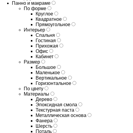
Панно и макраме
По форме
Круглое
Квадратное
Прямоугольное
Интерьер
Спальня
Гостиная
Прихожая
Офис
Кабинет
Размер
Большое
Маленькое
Вертикальное
Горизонтальное
По цвету
Материалы
Дерево
Эпоксидная смола
Текстурная паста
Металлическая основа
Фанера
Шерсть
Поталь