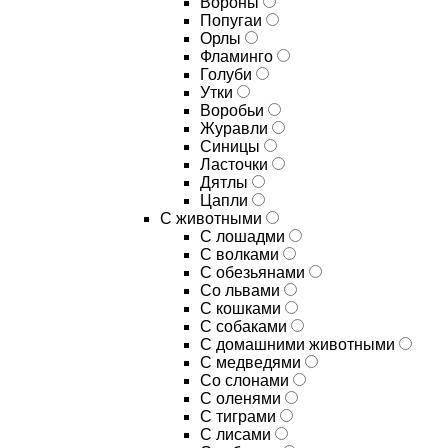
Вороны
Попугаи
Орлы
Фламинго
Голуби
Утки
Воробьи
Журавли
Синицы
Ласточки
Дятлы
Цапли
С животными
С лошадми
С волками
С обезьянами
Со львами
С кошками
С собаками
С домашними животными
С медведями
Со слонами
С оленями
С тиграми
С лисами