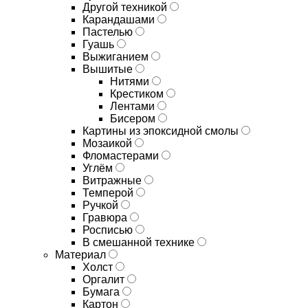
Другой техникой
Карандашами
Пастелью
Гуашь
Выжиганием
Вышитые
Нитями
Крестиком
Лентами
Бисером
Картины из эпоксидной смолы
Мозаикой
Фломастерами
Углём
Витражные
Темперой
Ручкой
Гравюра
Росписью
В смешанной технике
Материал
Холст
Оргалит
Бумага
Картон