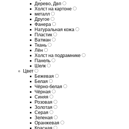
Дерево, Двп
Холст на картоне
металл
Другое
Фанера
Натуральная кожа
Пластик
Ватман
Ткань
Лён
Холст на подрамнике
Панель
Шелк
Цвет
Бежевая
Белая
Чёрно-белая
Чёрная
Синяя
Розовая
Золотая
Серая
Зеленая
Оранжевая
Красная