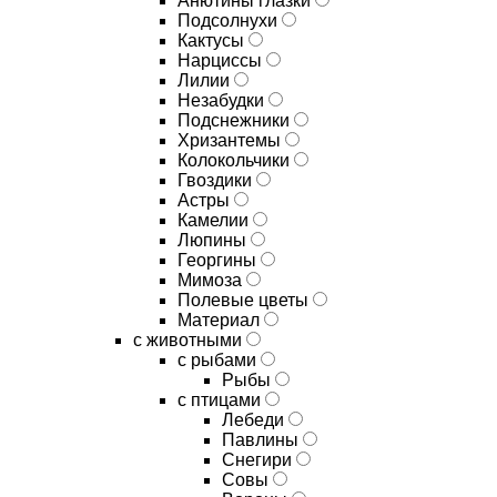
Анютины глазки
Подсолнухи
Кактусы
Нарциссы
Лилии
Незабудки
Подснежники
Хризантемы
Колокольчики
Гвоздики
Астры
Камелии
Люпины
Георгины
Мимоза
Полевые цветы
Материал
с животными
с рыбами
Рыбы
с птицами
Лебеди
Павлины
Снегири
Совы