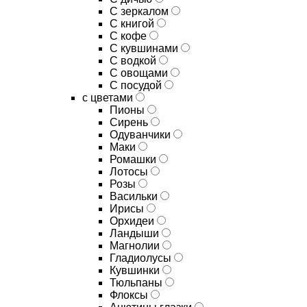
C зеркалом
C книгой
C кофе
C кувшинами
C водкой
C овощами
C посудой
с цветами
Пионы
Сирень
Одуванчики
Маки
Ромашки
Лотосы
Розы
Васильки
Ирисы
Орхидеи
Ландыши
Магнолии
Гладиолусы
Кувшинки
Тюльпаны
Флоксы