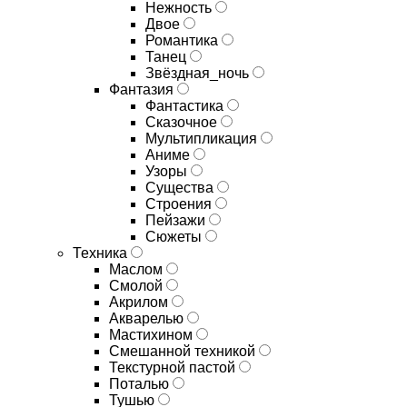
Нежность
Двое
Романтика
Танец
Звёздная_ночь
Фантазия
Фантастика
Сказочное
Мультипликация
Аниме
Узоры
Существа
Строения
Пейзажи
Сюжеты
Техника
Маслом
Смолой
Акрилом
Акварелью
Мастихином
Смешанной техникой
Текстурной пастой
Поталью
Тушью