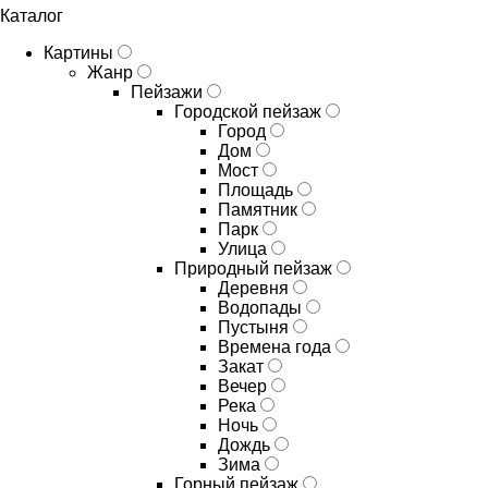
Каталог
Картины
Жанр
Пейзажи
Городской пейзаж
Город
Дом
Мост
Площадь
Памятник
Парк
Улица
Природный пейзаж
Деревня
Водопады
Пустыня
Времена года
Закат
Вечер
Река
Ночь
Дождь
Зима
Горный пейзаж