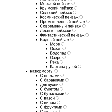
Морской пейзаж
Крымский пейзаж
Сельский пейзаж
Космический пейзаж
Промышленный пейзаж
Современный пейзаж
Лесные пейзажи
Фантастический пейзаж
Водный пейзаж
Море
Океан
Водопад
Озеро
Река
Картина ручей
натюрморты
С цветами
С баранками
Для кухни
C букетом
C бутылками
C вазой
C вином
C фруктами
C дичью