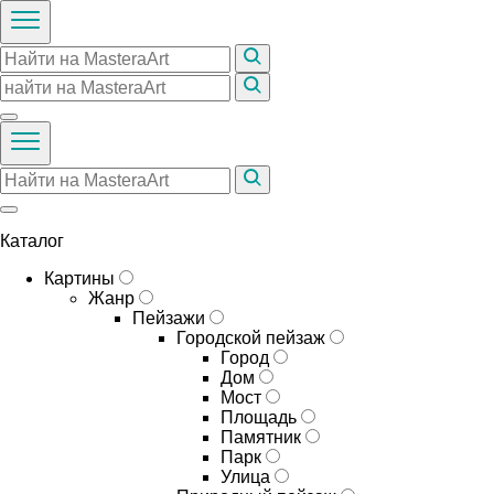
Каталог
Картины
Жанр
Пейзажи
Городской пейзаж
Город
Дом
Мост
Площадь
Памятник
Парк
Улица