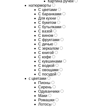
Картина ручей
натюрморты
С цветами
С баранками
Для кухни
C букетом
C бутылками
C вазой
C вином
C фруктами
C дичью
C зеркалом
C книгой
C кофе
C кувшинами
C водкой
C овощами
C посудой
с цветами
Пионы
Сирень
Одуванчики
Маки
Ромашки
Лотосы