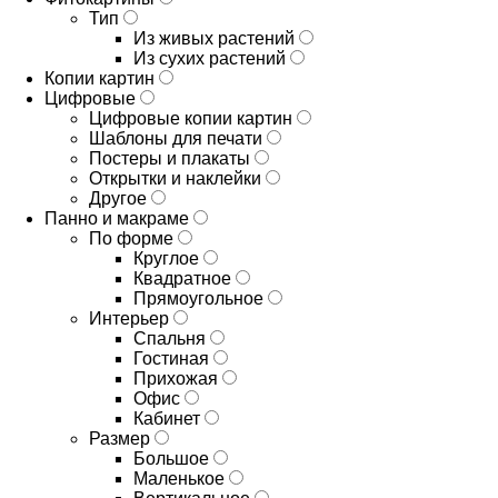
Тип
Из живых растений
Из сухих растений
Копии картин
Цифровые
Цифровые копии картин
Шаблоны для печати
Постеры и плакаты
Открытки и наклейки
Другое
Панно и макраме
По форме
Круглое
Квадратное
Прямоугольное
Интерьер
Спальня
Гостиная
Прихожая
Офис
Кабинет
Размер
Большое
Маленькое