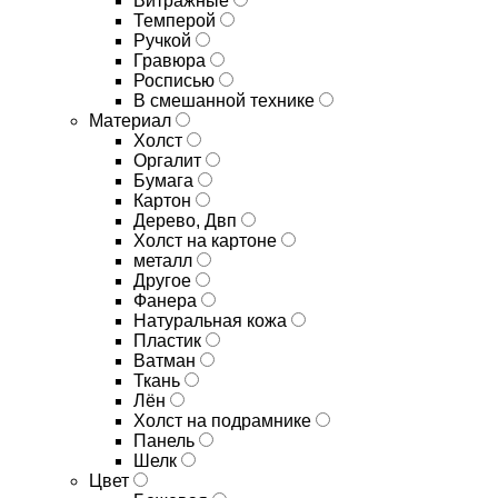
Витражные
Темперой
Ручкой
Гравюра
Росписью
В смешанной технике
Материал
Холст
Оргалит
Бумага
Картон
Дерево, Двп
Холст на картоне
металл
Другое
Фанера
Натуральная кожа
Пластик
Ватман
Ткань
Лён
Холст на подрамнике
Панель
Шелк
Цвет