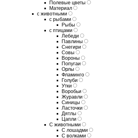
Полевые цветы
Материал
с животными
с рыбами
Рыбы
с птицами
Лебеди
Павлины
Снегири
Совы
Вороны
Попугаи
Орлы
Фламинго
Голуби
Утки
Воробьи
Журавли
Синицы
Ласточки
Дятлы
Цапли
С животными
С лошадми
С волками