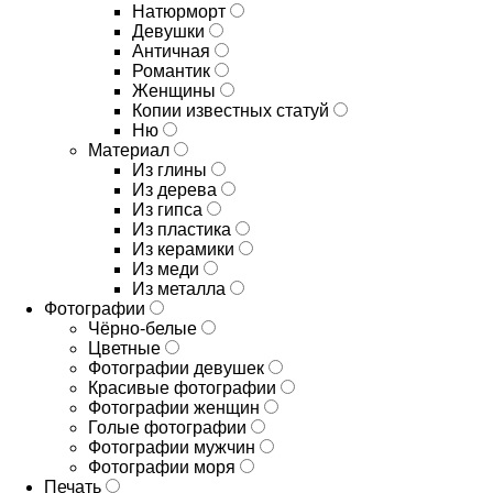
Натюрморт
Девушки
Античная
Романтик
Женщины
Копии известных статуй
Ню
Материал
Из глины
Из дерева
Из гипса
Из пластика
Из керамики
Из меди
Из металла
Фотографии
Чёрно-белые
Цветные
Фотографии девушек
Красивые фотографии
Фотографии женщин
Голые фотографии
Фотографии мужчин
Фотографии моря
Печать