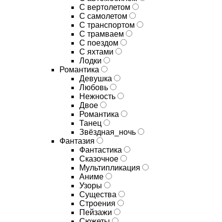
С вертолетом
С самолетом
С транспортом
С трамваем
С поездом
С яхтами
Лодки
Романтика
Девушка
Любовь
Нежность
Двое
Романтика
Танец
Звёздная_ночь
Фантазия
Фантастика
Сказочное
Мультипликация
Аниме
Узоры
Существа
Строения
Пейзажи
Сюжеты