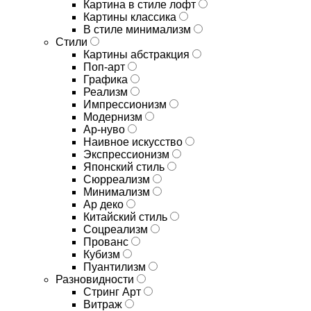
Картина в стиле лофт
Картины классика
В стиле минимализм
Стили
Картины абстракция
Поп-арт
Графика
Реализм
Импрессионизм
Модернизм
Ар-нуво
Наивное искусство
Экспрессионизм
Японский стиль
Сюрреализм
Минимализм
Ар деко
Китайский стиль
Соцреализм
Прованс
Кубизм
Пуантилизм
Разновидности
Стринг Арт
Витраж