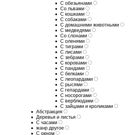
С обезьянами
Со львами
С кошками
С собаками
С домашними животными
С медведями
Со слонами
С оленями
С тиграми
С лисами
С зебрами
С коровами
С пандами
С белками
С леопардами
С рысями
С гепардами
С носорогами
С верблюдами
С зайцами и кроликами
Абстракция
Деревья и листья
С часами
жанр другое
С окном