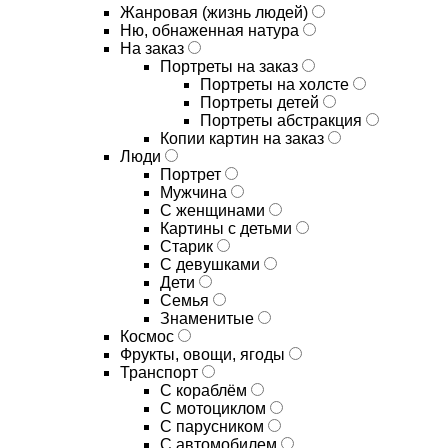
Жанровая (жизнь людей)
Ню, обнаженная натура
На заказ
Портреты на заказ
Портреты на холсте
Портреты детей
Портреты абстракция
Копии картин на заказ
Люди
Портрет
Мужчина
С женщинами
Картины с детьми
Старик
С девушками
Дети
Семья
Знаменитые
Космос
Фрукты, овощи, ягоды
Транспорт
С кораблём
С мотоциклом
С парусником
С автомобилем