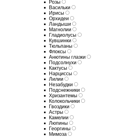
Розы
Васильки
Ирисы
Орхидеи
Ландыши
Магнолии
Гладиолусы
Кувшинки
Тюльпаны
Флоксы
Анютины глазки
Подсолнухи
Кактусы
Нарциссы
Лилии
Незабудки
Подснежники
Хризантемы
Колокольчики
Гвоздики
Астры
Камелии
Люпины
Георгины
Мимоза