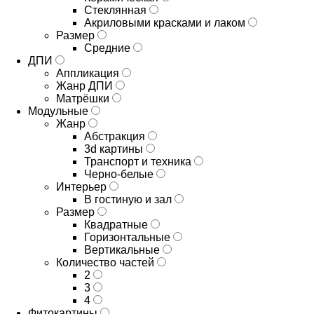
Стеклянная
Акриловыми красками и лаком
Размер
Средние
ДПИ
Аппликация
Жанр ДПИ
Матрёшки
Модульные
Жанр
Абстракция
3d картины
Транспорт и техника
Черно-белые
Интерьер
В гостиную и зал
Размер
Квадратные
Горизонтальные
Вертикальные
Количество частей
2
3
4
Фитокартины