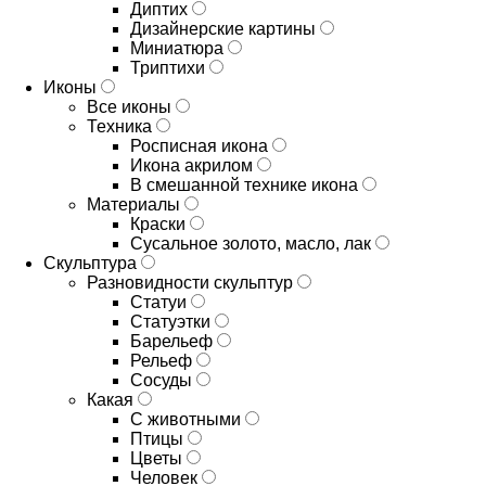
Диптих
Дизайнерские картины
Миниатюра
Триптихи
Иконы
Все иконы
Техника
Росписная икона
Икона акрилом
В смешанной технике икона
Материалы
Краски
Сусальное золото, масло, лак
Скульптура
Разновидности скульптур
Статуи
Статуэтки
Барельеф
Рельеф
Сосуды
Какая
С животными
Птицы
Цветы
Человек