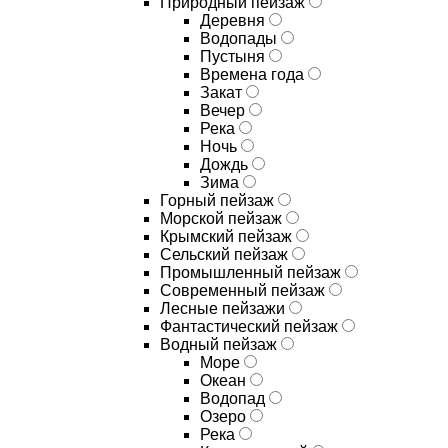
Природный пейзаж
Деревня
Водопады
Пустыня
Времена года
Закат
Вечер
Река
Ночь
Дождь
Зима
Горный пейзаж
Морской пейзаж
Крымский пейзаж
Сельский пейзаж
Промышленный пейзаж
Современный пейзаж
Лесные пейзажи
Фантастический пейзаж
Водный пейзаж
Море
Океан
Водопад
Озеро
Река