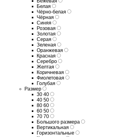
Бежевая
Белая
Чёрно-белая
Чёрная
Синяя
Розовая
Золотая
Серая
Зеленая
Оранжевая
Красная
Серебро
Желтая
Коричневая
Фиолетовая
Голубая
Размер
30 40
40 50
80 60
60 50
70 70
Большого размера
Вертикальная
Горизонтальные