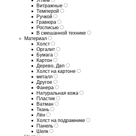
Углём
Витражные
Темперой
Ручкой
Гравюра
Росписью
В смешанной технике
Материал
Холст
Оргалит
Бумага
Картон
Дерево, Двп
Холст на картоне
металл
Другое
Фанера
Натуральная кожа
Пластик
Ватман
Ткань
Лён
Холст на подрамнике
Панель
Шелк