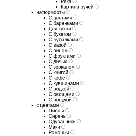
Река
Картина ручей
натюрморты
С цветами
С баранками
Для кухни
C букетом
C бутылками
C вазой
C вином
C фруктами
C дичью
C зеркалом
C книгой
C кофе
C кувшинами
C водкой
C овощами
C посудой
с цветами
Пионы
Сирень
Одуванчики
Маки
Ромашки