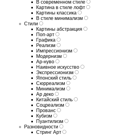
В современном стиле
Картина в стиле лофт
Картины классика
В стиле минимализм
Стили
Картины абстракция
Поп-арт
Графика
Реализм
Импрессионизм
Модернизм
Ар-нуво
Наивное искусство
Экспрессионизм
Японский стиль
Сюрреализм
Минимализм
Ар деко
Китайский стиль
Соцреализм
Прованс
Кубизм
Пуантилизм
Разновидности
Стринг Арт