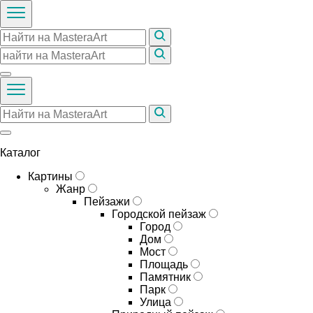
Каталог
Картины
Жанр
Пейзажи
Городской пейзаж
Город
Дом
Мост
Площадь
Памятник
Парк
Улица