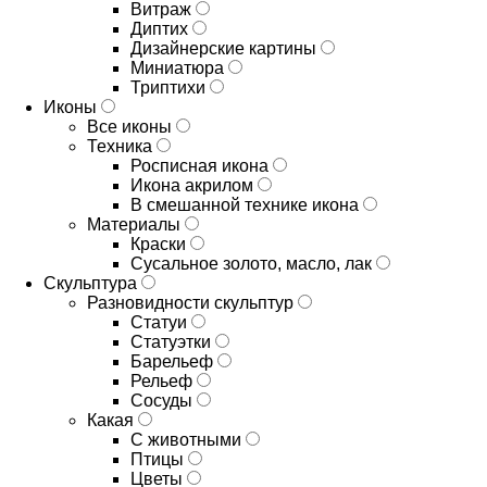
Витраж
Диптих
Дизайнерские картины
Миниатюра
Триптихи
Иконы
Все иконы
Техника
Росписная икона
Икона акрилом
В смешанной технике икона
Материалы
Краски
Сусальное золото, масло, лак
Скульптура
Разновидности скульптур
Статуи
Статуэтки
Барельеф
Рельеф
Сосуды
Какая
С животными
Птицы
Цветы