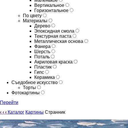
Маленькое
Вертикальное
Горизонтальное
По цвету
Материалы
Дерево
Эпоксидная смола
Текстурная паста
Металлическая основа
Фанера
Шерсть
Поталь
Акриловая краска
Пластик
Гипс
Керамика
Съедобное искусство
Торты
Фотокартины
Перейти
‹
‹
‹
Каталог
Картины
Странник