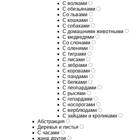
С волками
С обезьянами
Со львами
С кошками
С собаками
С домашними животными
С медведями
Со слонами
С оленями
С тиграми
С лисами
С зебрами
С коровами
С пандами
С белками
С леопардами
С рысями
С гепардами
С носорогами
С верблюдами
С зайцами и кроликами
Абстракция
Деревья и листья
С часами
жанр другое