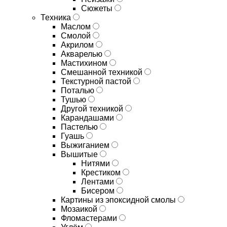
Сюжеты
Техника
Маслом
Смолой
Акрилом
Акварелью
Мастихином
Смешанной техникой
Текстурной пастой
Поталью
Тушью
Другой техникой
Карандашами
Пастелью
Гуашь
Выжиганием
Вышитые
Нитями
Крестиком
Лентами
Бисером
Картины из эпоксидной смолы
Мозаикой
Фломастерами