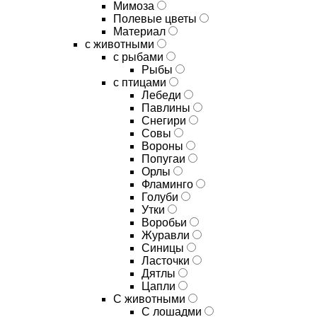
Мимоза
Полевые цветы
Материал
с животными
с рыбами
Рыбы
с птицами
Лебеди
Павлины
Снегири
Совы
Вороны
Попугаи
Орлы
Фламинго
Голуби
Утки
Воробьи
Журавли
Синицы
Ласточки
Дятлы
Цапли
С животными
С лошадми