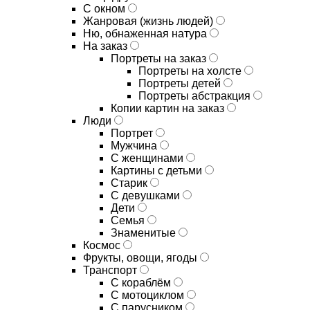
С окном
Жанровая (жизнь людей)
Ню, обнаженная натура
На заказ
Портреты на заказ
Портреты на холсте
Портреты детей
Портреты абстракция
Копии картин на заказ
Люди
Портрет
Мужчина
С женщинами
Картины с детьми
Старик
С девушками
Дети
Семья
Знаменитые
Космос
Фрукты, овощи, ягоды
Транспорт
С кораблём
С мотоциклом
С парусником