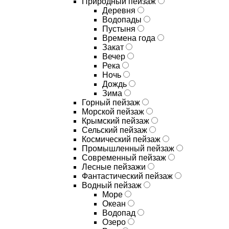
Природный пейзаж
Деревня
Водопады
Пустыня
Времена года
Закат
Вечер
Река
Ночь
Дождь
Зима
Горный пейзаж
Морской пейзаж
Крымский пейзаж
Сельский пейзаж
Космический пейзаж
Промышленный пейзаж
Современный пейзаж
Лесные пейзажи
Фантастический пейзаж
Водный пейзаж
Море
Океан
Водопад
Озеро