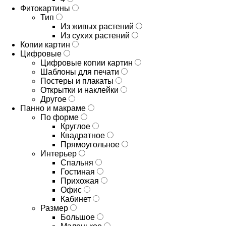
Фитокартины
Тип
Из живых растений
Из сухих растений
Копии картин
Цифровые
Цифровые копии картин
Шаблоны для печати
Постеры и плакаты
Открытки и наклейки
Другое
Панно и макраме
По форме
Круглое
Квадратное
Прямоугольное
Интерьер
Спальня
Гостиная
Прихожая
Офис
Кабинет
Размер
Большое