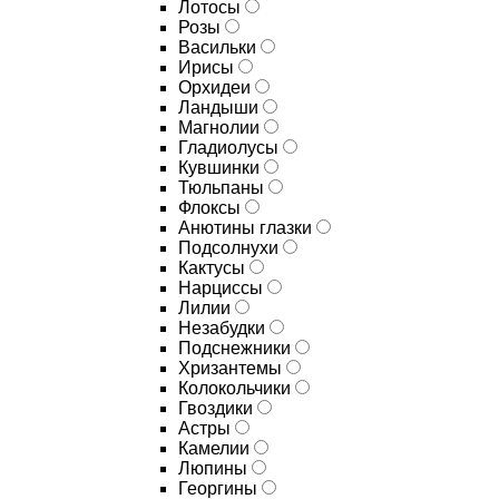
Лотосы
Розы
Васильки
Ирисы
Орхидеи
Ландыши
Магнолии
Гладиолусы
Кувшинки
Тюльпаны
Флоксы
Анютины глазки
Подсолнухи
Кактусы
Нарциссы
Лилии
Незабудки
Подснежники
Хризантемы
Колокольчики
Гвоздики
Астры
Камелии
Люпины
Георгины