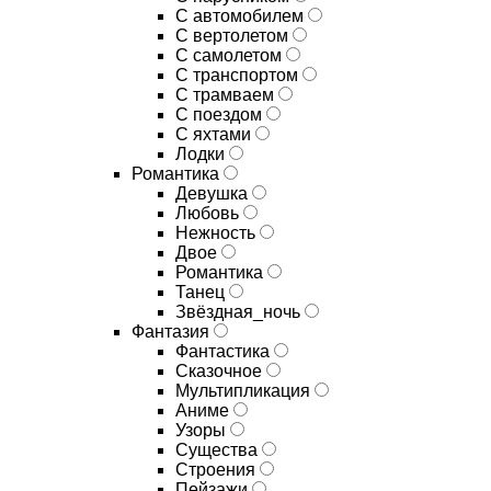
С автомобилем
С вертолетом
С самолетом
С транспортом
С трамваем
С поездом
С яхтами
Лодки
Романтика
Девушка
Любовь
Нежность
Двое
Романтика
Танец
Звёздная_ночь
Фантазия
Фантастика
Сказочное
Мультипликация
Аниме
Узоры
Существа
Строения
Пейзажи