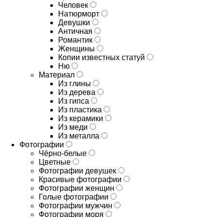
Человек
Натюрморт
Девушки
Античная
Романтик
Женщины
Копии известных статуй
Ню
Материал
Из глины
Из дерева
Из гипса
Из пластика
Из керамики
Из меди
Из металла
Фотографии
Чёрно-белые
Цветные
Фотографии девушек
Красивые фотографии
Фотографии женщин
Голые фотографии
Фотографии мужчин
Фотографии моря