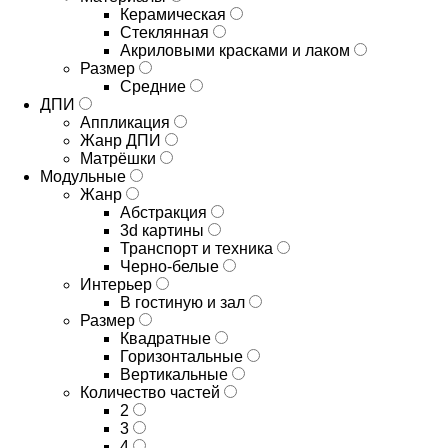
Керамическая
Стеклянная
Акриловыми красками и лаком
Размер
Средние
ДПИ
Аппликация
Жанр ДПИ
Матрёшки
Модульные
Жанр
Абстракция
3d картины
Транспорт и техника
Черно-белые
Интерьер
В гостиную и зал
Размер
Квадратные
Горизонтальные
Вертикальные
Количество частей
2
3
4