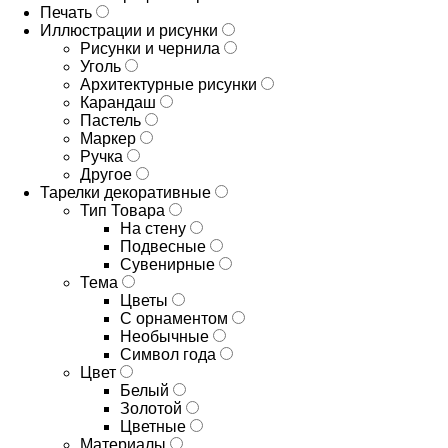
Печать
Иллюстрации и рисунки
Рисунки и чернила
Уголь
Архитектурные рисунки
Карандаш
Пастель
Маркер
Ручка
Другое
Тарелки декоративные
Тип Товара
На стену
Подвесные
Сувенирные
Тема
Цветы
С орнаментом
Необычные
Символ года
Цвет
Белый
Золотой
Цветные
Материалы