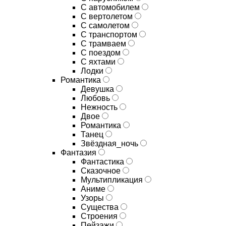
С автомобилем
С вертолетом
С самолетом
С транспортом
С трамваем
С поездом
С яхтами
Лодки
Романтика
Девушка
Любовь
Нежность
Двое
Романтика
Танец
Звёздная_ночь
Фантазия
Фантастика
Сказочное
Мультипликация
Аниме
Узоры
Существа
Строения
Пейзажи