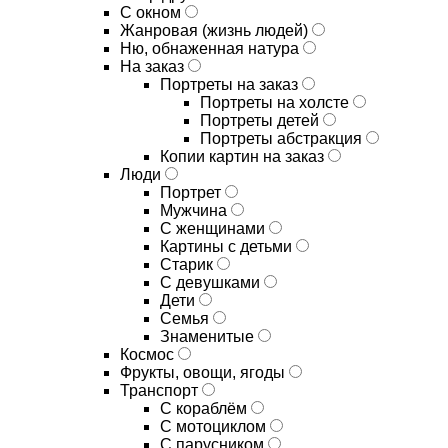
С окном
Жанровая (жизнь людей)
Ню, обнаженная натура
На заказ
Портреты на заказ
Портреты на холсте
Портреты детей
Портреты абстракция
Копии картин на заказ
Люди
Портрет
Мужчина
С женщинами
Картины с детьми
Старик
С девушками
Дети
Семья
Знаменитые
Космос
Фрукты, овощи, ягоды
Транспорт
С кораблём
С мотоциклом
С парусником