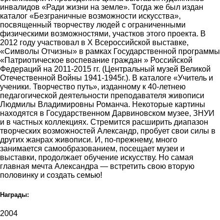
инвалидов «Ради жизни на земле». Тогда же был издан
каталог «Безграничные возможности искусства»,
посвященный творчеству людей с ограниченными
физическими возможностями, участков этого проекта. В
2012 году участвовал в Х Всероссийской выставке,
«Символы Отчизны» в рамках Государственной программы
«Патриотическое воспевание граждан » Российской
Федераций на 2011-2015 гг. (Центральный музей Великой
Отечественной Войны 1941-1945г.). В каталоге «Учитель и
ученики. Творчество путь», изданному к 40-летнею
педагогической деятельности преподавателя живописи
Людмилы Владимировны Романча. Некоторые картины
находятся в Государственном Дарвиновском музее, ЗНУИ
и в частных коллекциях. Стремится расширить диапазон
творческих возможностей Александр, пробует свои силы в
других жанрах живописи. И, по-прежнему, много
занимается самообразованием, посещает музеи и
выставки, продолжает обучение искусству. Но самая
главная мечта Александра — встретить свою вторую
половинку и создать семью!
Награды:
2004