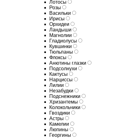
Лотосы
Розы
Васильки
Ирисы
Орхидеи
Ландыши
Магнолии
Гладиолусы
Кувшинки
Тюльпаны
Флоксы
Анютины глазки
Подсолнухи
Кактусы
Нарциссы
Лилии
Незабудки
Подснежники
Хризантемы
Колокольчики
Гвоздики
Астры
Камелии
Люпины
Георгины