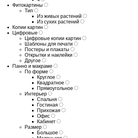
Фитокартины
Тип
Из живых растений
Из сухих растений
Копии картин
Цифровые
Цифровые копии картин
Шаблоны для печати
Постеры и плакаты
Открытки и наклейки
Другое
Панно и макраме
По форме
Круглое
Квадратное
Прямоугольное
Интерьер
Спальня
Гостиная
Прихожая
Офис
Кабинет
Размер
Большое