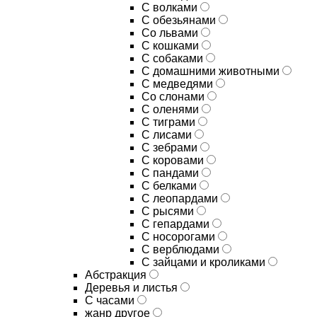
С волками
С обезьянами
Со львами
С кошками
С собаками
С домашними животными
С медведями
Со слонами
С оленями
С тиграми
С лисами
С зебрами
С коровами
С пандами
С белками
С леопардами
С рысями
С гепардами
С носорогами
С верблюдами
С зайцами и кроликами
Абстракция
Деревья и листья
С часами
жанр другое