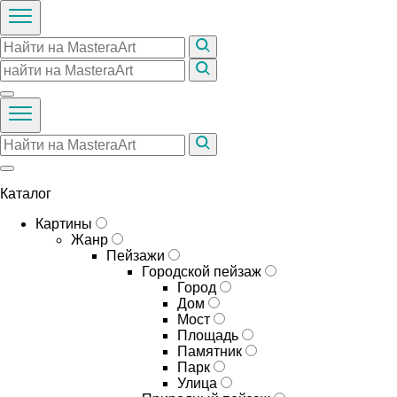
Каталог
Картины
Жанр
Пейзажи
Городской пейзаж
Город
Дом
Мост
Площадь
Памятник
Парк
Улица