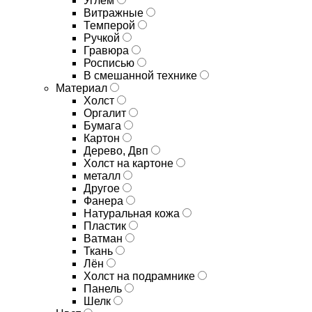
Углём
Витражные
Темперой
Ручкой
Гравюра
Росписью
В смешанной технике
Материал
Холст
Оргалит
Бумага
Картон
Дерево, Двп
Холст на картоне
металл
Другое
Фанера
Натуральная кожа
Пластик
Ватман
Ткань
Лён
Холст на подрамнике
Панель
Шелк