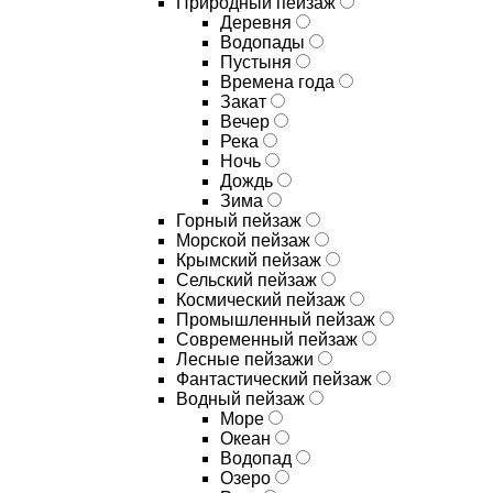
Природный пейзаж
Деревня
Водопады
Пустыня
Времена года
Закат
Вечер
Река
Ночь
Дождь
Зима
Горный пейзаж
Морской пейзаж
Крымский пейзаж
Сельский пейзаж
Космический пейзаж
Промышленный пейзаж
Современный пейзаж
Лесные пейзажи
Фантастический пейзаж
Водный пейзаж
Море
Океан
Водопад
Озеро