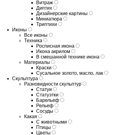
Витраж
Диптих
Дизайнерские картины
Миниатюра
Триптихи
Иконы
Все иконы
Техника
Росписная икона
Икона акрилом
В смешанной технике икона
Материалы
Краски
Сусальное золото, масло, лак
Скульптура
Разновидности скульптур
Статуи
Статуэтки
Барельеф
Рельеф
Сосуды
Какая
С животными
Птицы
Цветы