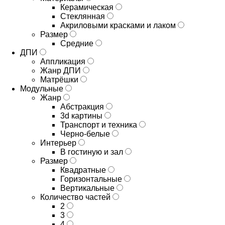
Керамическая
Стеклянная
Акриловыми красками и лаком
Размер
Средние
ДПИ
Аппликация
Жанр ДПИ
Матрёшки
Модульные
Жанр
Абстракция
3d картины
Транспорт и техника
Черно-белые
Интерьер
В гостиную и зал
Размер
Квадратные
Горизонтальные
Вертикальные
Количество частей
2
3
4