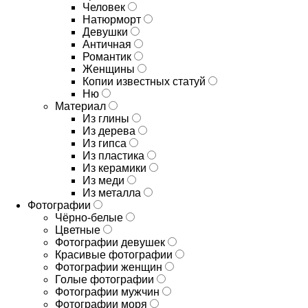
Человек
Натюрморт
Девушки
Античная
Романтик
Женщины
Копии известных статуй
Ню
Материал
Из глины
Из дерева
Из гипса
Из пластика
Из керамики
Из меди
Из металла
Фотографии
Чёрно-белые
Цветные
Фотографии девушек
Красивые фотографии
Фотографии женщин
Голые фотографии
Фотографии мужчин
Фотографии моря