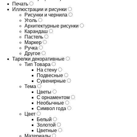
Печать
Иллюстрации и рисунки
Рисунки и чернила
Уголь
Архитектурные рисунки
Карандаш
Пастель
Маркер
Ручка
Другое
Тарелки декоративные
Тип Товара
На стену
Подвесные
Сувенирные
Тема
Цветы
С орнаментом
Необычные
Символ года
Цвет
Белый
Золотой
Цветные
Материалы