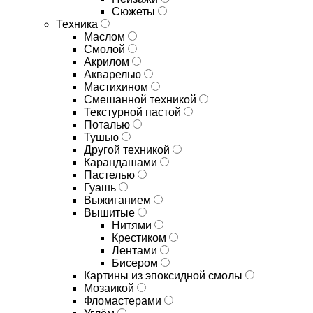
Сюжеты
Техника
Маслом
Смолой
Акрилом
Акварелью
Мастихином
Смешанной техникой
Текстурной пастой
Поталью
Тушью
Другой техникой
Карандашами
Пастелью
Гуашь
Выжиганием
Вышитые
Нитями
Крестиком
Лентами
Бисером
Картины из эпоксидной смолы
Мозаикой
Фломастерами