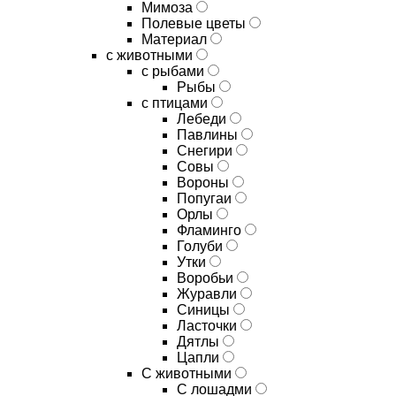
Мимоза
Полевые цветы
Материал
с животными
с рыбами
Рыбы
с птицами
Лебеди
Павлины
Снегири
Совы
Вороны
Попугаи
Орлы
Фламинго
Голуби
Утки
Воробьи
Журавли
Синицы
Ласточки
Дятлы
Цапли
С животными
С лошадми