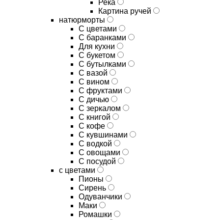
Река
Картина ручей
натюрморты
С цветами
С баранками
Для кухни
C букетом
C бутылками
C вазой
C вином
C фруктами
C дичью
C зеркалом
C книгой
C кофе
C кувшинами
C водкой
C овощами
C посудой
с цветами
Пионы
Сирень
Одуванчики
Маки
Ромашки