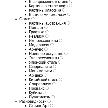
В современном стиле
Картина в стиле лофт
Картины классика
В стиле минимализм
Стили
Картины абстракция
Поп-арт
Графика
Реализм
Импрессионизм
Модернизм
Ар-нуво
Наивное искусство
Экспрессионизм
Японский стиль
Сюрреализм
Минимализм
Ар деко
Китайский стиль
Соцреализм
Прованс
Кубизм
Пуантилизм
Разновидности
Стринг Арт