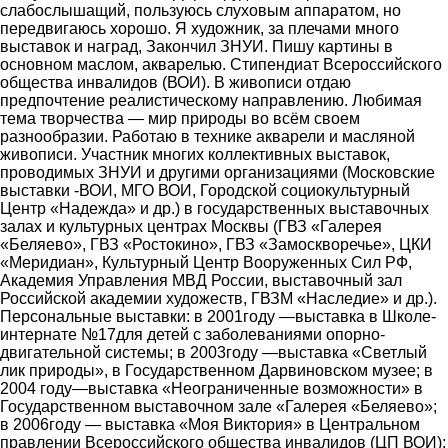
слабослышащий, пользуюсь слуховым аппаратом, но
передвигаюсь хорошо. Я художник, за плечами много
выставок и наград, Закончил ЗНУИ. Пишу картины в
основном маслом, акварелью. Стипендиат Всероссийского
общества инвалидов (ВОИ). В живописи отдаю
предпочтение реалистическому направлению. Любимая
тема творчества ― мир природы во всём своем
разнообразии. Работаю в технике акварели и масляной
живописи. Участник многих коллективных выставок,
проводимых ЗНУИ и другими организациями (Московские
выставки -ВОИ, МГО ВОИ, Городской социокультурный
Центр «Надежда» и др.) в государственных выставочных
залах и культурных центрах Москвы (ГВЗ «Галерея
«Беляево», ГВЗ «Ростокино», ГВЗ «Замоскворечье», ЦКИ
«Меридиан», Культурный Центр Вооруженных Сил РФ,
Академия Управления МВД России, выставочный зал
Российской академии художеств, ГВЗМ «Наследие» и др.).
Персональные выставки: в 2001году ―выставка в Школе-
интернате №17для детей с заболеваниями опорно-
двигательной системы; в 2003году ―выставка «Светлый
лик природы», в Государственном Дарвиновском музее; в
2004 году―выставка «Неограниченные возможности» в
Государственном выставочном зале «Галерея «Беляево»;
в 2006году ― выставка «Моя Виктория» в Центральном
правлении Всероссийского общества инвалидов (ЦП ВОИ);