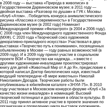
в 2008 году ― выставка «Природа в живописи» в
Государственном Дарвиновском музее; в 2011 году ―
двойная выставка «Разговор по душам» в ГУК г. Москвы
«Клуб «Атом». . Победитель конкурса анималистического
рисунка «Классика и современность» в Государственном
Дарвиновском музее (в 2002 году) Номинант
Международной премии «Филантроп» (в 2004 и 2006 году).
С 2008 года член Международного художественного Фонда
(МХФ). С 2020 года «Творческий союз художников
декоративно-прикладного искусства» Участвовал в двух
выставках «Творчество путь к пониманию», посвященных
объявленному в Москве ― году равных возможностей (в
2009 году). И в 2009 году принял участие в социальном
проекте ВОИ «Творчество как надежда…»:вместе с
другими художниками-инвалидами проиллюстрировал
книгу для детей «Животный Мир от А до Я», предисловие к
которой написал Доктор биологических наук, известный
ведущий телепередачи «В мире животных» Николай
Николаевич Дроздов. Творческие работы были
опубликованы в юбилейном каталоге «ЗНУИ-75». В 2010
году участвовал в Московском конкурсе-форуме «Клуб «За
качество жизни инвалидов» в номинаций: Высокий
творческий потенциал и достижения в области культуры. В
2011 году принял активное участие в проекте значения по
организации и проведению цикла выставок художников-