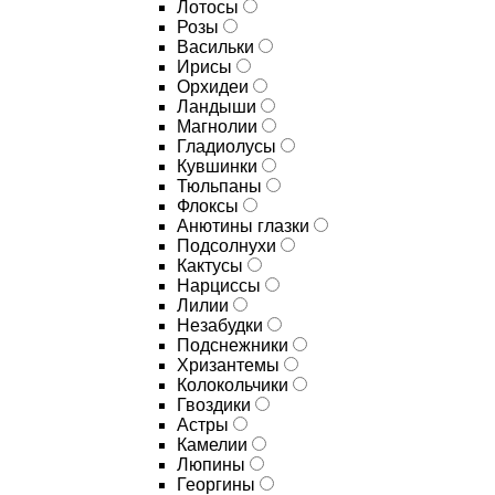
Лотосы
Розы
Васильки
Ирисы
Орхидеи
Ландыши
Магнолии
Гладиолусы
Кувшинки
Тюльпаны
Флоксы
Анютины глазки
Подсолнухи
Кактусы
Нарциссы
Лилии
Незабудки
Подснежники
Хризантемы
Колокольчики
Гвоздики
Астры
Камелии
Люпины
Георгины