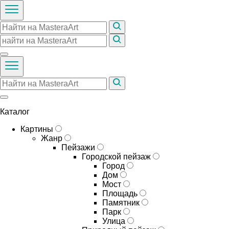
Каталог
Картины
Жанр
Пейзажи
Городской пейзаж
Город
Дом
Мост
Площадь
Памятник
Парк
Улица