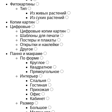
Фитокартины
Тип
Из живых растений
Из сухих растений
Копии картин
Цифровые
Цифровые копии картин
Шаблоны для печати
Постеры и плакаты
Открытки и наклейки
Другое
Панно и макраме
По форме
Круглое
Квадратное
Прямоугольное
Интерьер
Спальня
Гостиная
Прихожая
Офис
Кабинет
Размер
Большое