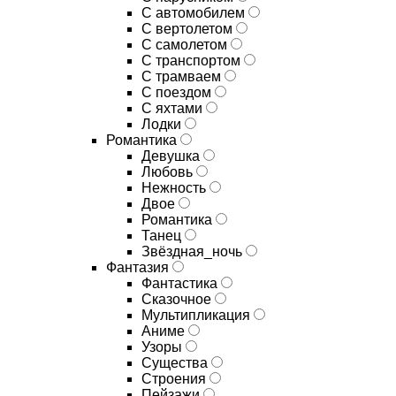
С автомобилем
С вертолетом
С самолетом
С транспортом
С трамваем
С поездом
С яхтами
Лодки
Романтика
Девушка
Любовь
Нежность
Двое
Романтика
Танец
Звёздная_ночь
Фантазия
Фантастика
Сказочное
Мультипликация
Аниме
Узоры
Существа
Строения
Пейзажи