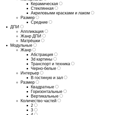
Керамическая
Стеклянная
Акриловыми красками и лаком
Размер
Средние
ДПИ
Аппликация
Жанр ДПИ
Матрёшки
Модульные
Жанр
Абстракция
3d картины
Транспорт и техника
Черно-белые
Интерьер
В гостиную и зал
Размер
Квадратные
Горизонтальные
Вертикальные
Количество частей
2
3
4