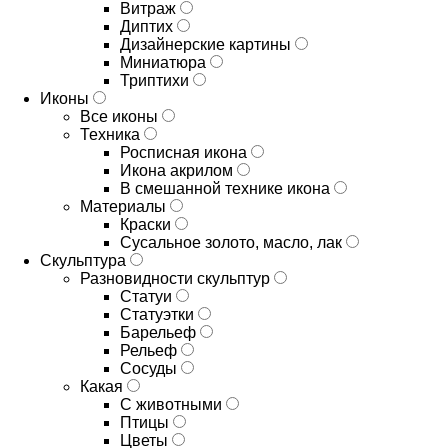
Витраж
Диптих
Дизайнерские картины
Миниатюра
Триптихи
Иконы
Все иконы
Техника
Росписная икона
Икона акрилом
В смешанной технике икона
Материалы
Краски
Сусальное золото, масло, лак
Скульптура
Разновидности скульптур
Статуи
Статуэтки
Барельеф
Рельеф
Сосуды
Какая
С животными
Птицы
Цветы