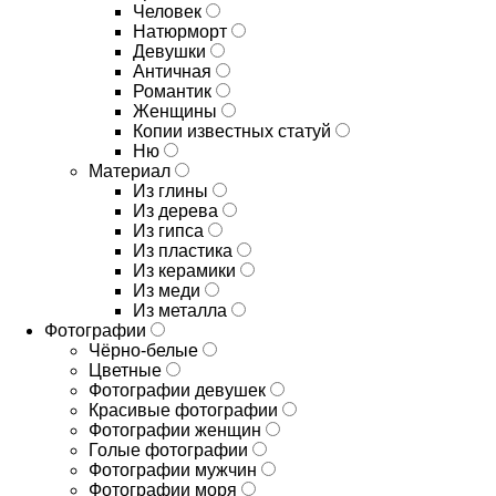
Человек
Натюрморт
Девушки
Античная
Романтик
Женщины
Копии известных статуй
Ню
Материал
Из глины
Из дерева
Из гипса
Из пластика
Из керамики
Из меди
Из металла
Фотографии
Чёрно-белые
Цветные
Фотографии девушек
Красивые фотографии
Фотографии женщин
Голые фотографии
Фотографии мужчин
Фотографии моря