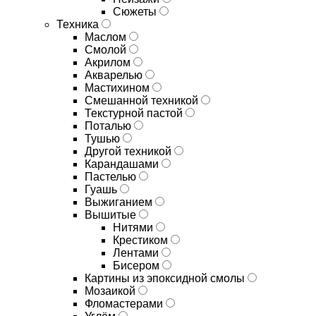
Сюжеты
Техника
Маслом
Смолой
Акрилом
Акварелью
Мастихином
Смешанной техникой
Текстурной пастой
Поталью
Тушью
Другой техникой
Карандашами
Пастелью
Гуашь
Выжиганием
Вышитые
Нитями
Крестиком
Лентами
Бисером
Картины из эпоксидной смолы
Мозаикой
Фломастерами