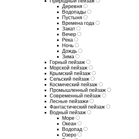
Природный пейзаж
Деревня
Водопады
Пустыня
Времена года
Закат
Вечер
Река
Ночь
Дождь
Зима
Горный пейзаж
Морской пейзаж
Крымский пейзаж
Сельский пейзаж
Космический пейзаж
Промышленный пейзаж
Современный пейзаж
Лесные пейзажи
Фантастический пейзаж
Водный пейзаж
Море
Океан
Водопад
Озеро