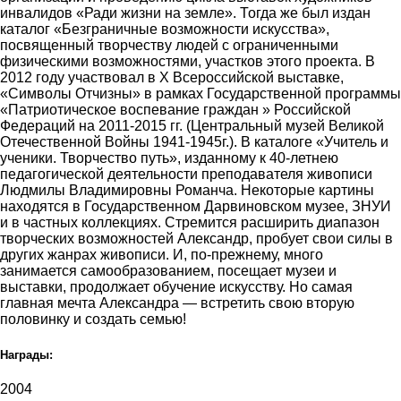
инвалидов «Ради жизни на земле». Тогда же был издан
каталог «Безграничные возможности искусства»,
посвященный творчеству людей с ограниченными
физическими возможностями, участков этого проекта. В
2012 году участвовал в Х Всероссийской выставке,
«Символы Отчизны» в рамках Государственной программы
«Патриотическое воспевание граждан » Российской
Федераций на 2011-2015 гг. (Центральный музей Великой
Отечественной Войны 1941-1945г.). В каталоге «Учитель и
ученики. Творчество путь», изданному к 40-летнею
педагогической деятельности преподавателя живописи
Людмилы Владимировны Романча. Некоторые картины
находятся в Государственном Дарвиновском музее, ЗНУИ
и в частных коллекциях. Стремится расширить диапазон
творческих возможностей Александр, пробует свои силы в
других жанрах живописи. И, по-прежнему, много
занимается самообразованием, посещает музеи и
выставки, продолжает обучение искусству. Но самая
главная мечта Александра — встретить свою вторую
половинку и создать семью!
Награды:
2004