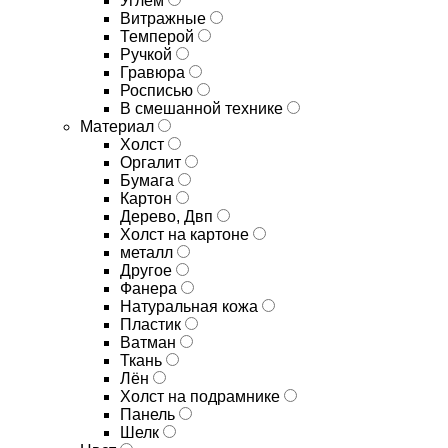
Углём
Витражные
Темперой
Ручкой
Гравюра
Росписью
В смешанной технике
Материал
Холст
Оргалит
Бумага
Картон
Дерево, Двп
Холст на картоне
металл
Другое
Фанера
Натуральная кожа
Пластик
Ватман
Ткань
Лён
Холст на подрамнике
Панель
Шелк