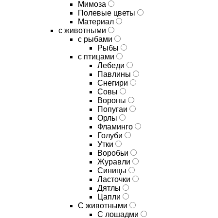
Мимоза
Полевые цветы
Материал
с животными
с рыбами
Рыбы
с птицами
Лебеди
Павлины
Снегири
Совы
Вороны
Попугаи
Орлы
Фламинго
Голуби
Утки
Воробьи
Журавли
Синицы
Ласточки
Дятлы
Цапли
С животными
С лошадми