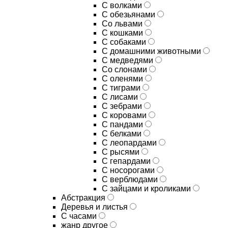
С волками
С обезьянами
Со львами
С кошками
С собаками
С домашними животными
С медведями
Со слонами
С оленями
С тиграми
С лисами
С зебрами
С коровами
С пандами
С белками
С леопардами
С рысями
С гепардами
С носорогами
С верблюдами
С зайцами и кроликами
Абстракция
Деревья и листья
С часами
жанр другое