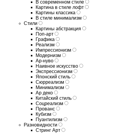
В современном стиле
Картина в стиле лофт
Картины классика
В стиле минимализм
Стили
Картины абстракция
Поп-арт
Графика
Реализм
Импрессионизм
Модернизм
Ар-нуво
Наивное искусство
Экспрессионизм
Японский стиль
Сюрреализм
Минимализм
Ар деко
Китайский стиль
Соцреализм
Прованс
Кубизм
Пуантилизм
Разновидности
Стринг Арт