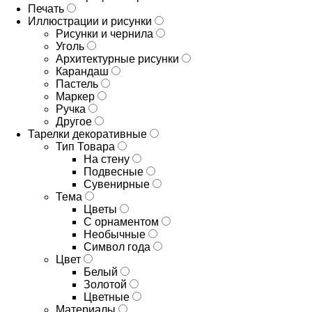
Печать
Иллюстрации и рисунки
Рисунки и чернила
Уголь
Архитектурные рисунки
Карандаш
Пастель
Маркер
Ручка
Другое
Тарелки декоративные
Тип Товара
На стену
Подвесные
Сувенирные
Тема
Цветы
С орнаментом
Необычные
Символ года
Цвет
Белый
Золотой
Цветные
Материалы