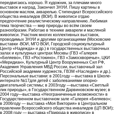
передвигаюсь хорошо. Я художник, за плечами много
выставок и наград, Закончил ЗНУИ. Пишу картины в
основном маслом, акварелью. Стипендиат Всероссийского
общества инвалидов (ВОИ). В живописи отдаю
предпочтение реалистическому направлению. Любимая
тема творчества ― мир природы во всём своем
разнообразии. Работаю в технике акварели и масляной
живописи. Участник многих коллективных выставок,
проводимых ЗНУИ и другими организациями (Московские
выставки -ВОИ, МГО ВОИ, Городской социокультурный
Центр «Надежда» и др.) в государственных выставочных
залах и культурных центрах Москвы (ГВЗ «Галерея
«Беляево», ГВЗ «Ростокино», ГВЗ «Замоскворечье», ЦКИ
«Меридиан», Культурный Центр Вооруженных Сил РФ,
Академия Управления МВД России, выставочный зал
Российской академии художеств, ГВЗМ «Наследие» и др.).
Персональные выставки: в 2001году ―выставка в Школе-
интернате №17для детей с заболеваниями опорно-
двигательной системы; в 2003году ―выставка «Светлый
лик природы», в Государственном Дарвиновском музее; в
2004 году―выставка «Неограниченные возможности» в
Государственном выставочном зале «Галерея «Беляево»;
в 2006году ― выставка «Моя Виктория» в Центральном
правлении Всероссийского общества инвалидов (ЦП ВОИ);
в 2008 году ― выставка «Природа в живописи» в