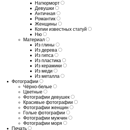
Натюрморт
Девушки
Античная
Романтик
Женщины
Копии известных статуй
Ню
Материал
Из глины
Из дерева
Из гипса
Из пластика
Из керамики
Из меди
Из металла
Фотографии
Чёрно-белые
Цветные
Фотографии девушек
Красивые фотографии
Фотографии женщин
Голые фотографии
Фотографии мужчин
Фотографии моря
Печать