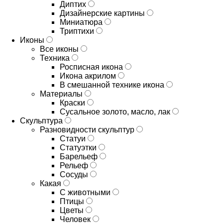
Диптих
Дизайнерские картины
Миниатюра
Триптихи
Иконы
Все иконы
Техника
Росписная икона
Икона акрилом
В смешанной технике икона
Материалы
Краски
Сусальное золото, масло, лак
Скульптура
Разновидности скульптур
Статуи
Статуэтки
Барельеф
Рельеф
Сосуды
Какая
С животными
Птицы
Цветы
Человек