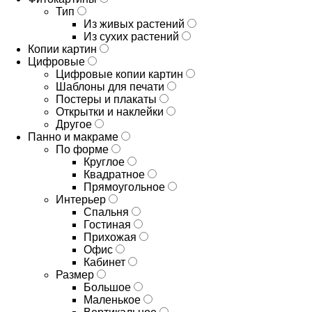
Тип
Из живых растений
Из сухих растений
Копии картин
Цифровые
Цифровые копии картин
Шаблоны для печати
Постеры и плакаты
Открытки и наклейки
Другое
Панно и макраме
По форме
Круглое
Квадратное
Прямоугольное
Интерьер
Спальня
Гостиная
Прихожая
Офис
Кабинет
Размер
Большое
Маленькое