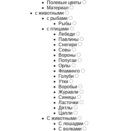
Полевые цветы
Материал
с животными
с рыбами
Рыбы
с птицами
Лебеди
Павлины
Снегири
Совы
Вороны
Попугаи
Орлы
Фламинго
Голуби
Утки
Воробьи
Журавли
Синицы
Ласточки
Дятлы
Цапли
С животными
С лошадми
С волками