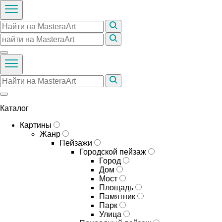
Каталог
Картины
Жанр
Пейзажи
Городской пейзаж
Город
Дом
Мост
Площадь
Памятник
Парк
Улица