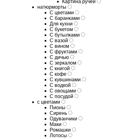
Картина ручей
натюрморты
С цветами
С баранками
Для кухни
C букетом
C бутылками
C вазой
C вином
C фруктами
C дичью
C зеркалом
C книгой
C кофе
C кувшинами
C водкой
C овощами
C посудой
с цветами
Пионы
Сирень
Одуванчики
Маки
Ромашки
Лотосы