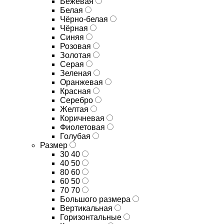
Бежевая
Белая
Чёрно-белая
Чёрная
Синяя
Розовая
Золотая
Серая
Зеленая
Оранжевая
Красная
Серебро
Желтая
Коричневая
Фиолетовая
Голубая
Размер
30 40
40 50
80 60
60 50
70 70
Большого размера
Вертикальная
Горизонтальные