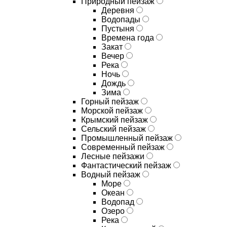
Природный пейзаж
Деревня
Водопады
Пустыня
Времена года
Закат
Вечер
Река
Ночь
Дождь
Зима
Горный пейзаж
Морской пейзаж
Крымский пейзаж
Сельский пейзаж
Промышленный пейзаж
Современный пейзаж
Лесные пейзажи
Фантастический пейзаж
Водный пейзаж
Море
Океан
Водопад
Озеро
Река