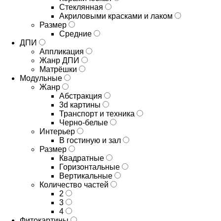
Стеклянная
Акриловыми красками и лаком
Размер
Средние
ДПИ
Аппликация
Жанр ДПИ
Матрёшки
Модульные
Жанр
Абстракция
3d картины
Транспорт и техника
Черно-белые
Интерьер
В гостиную и зал
Размер
Квадратные
Горизонтальные
Вертикальные
Количество частей
2
3
4
Фитокартины