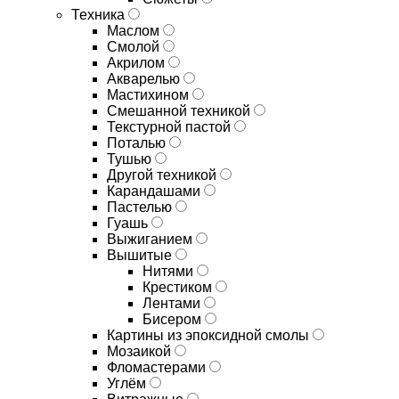
Техника
Маслом
Смолой
Акрилом
Акварелью
Мастихином
Смешанной техникой
Текстурной пастой
Поталью
Тушью
Другой техникой
Карандашами
Пастелью
Гуашь
Выжиганием
Вышитые
Нитями
Крестиком
Лентами
Бисером
Картины из эпоксидной смолы
Мозаикой
Фломастерами
Углём