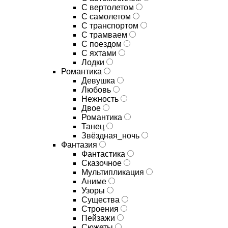
С вертолетом
С самолетом
С транспортом
С трамваем
С поездом
С яхтами
Лодки
Романтика
Девушка
Любовь
Нежность
Двое
Романтика
Танец
Звёздная_ночь
Фантазия
Фантастика
Сказочное
Мультипликация
Аниме
Узоры
Существа
Строения
Пейзажи
Сюжеты