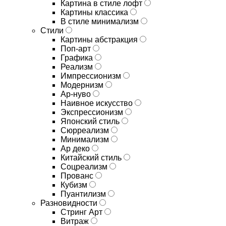
Картина в стиле лофт
Картины классика
В стиле минимализм
Стили
Картины абстракция
Поп-арт
Графика
Реализм
Импрессионизм
Модернизм
Ар-нуво
Наивное искусство
Экспрессионизм
Японский стиль
Сюрреализм
Минимализм
Ар деко
Китайский стиль
Соцреализм
Прованс
Кубизм
Пуантилизм
Разновидности
Стринг Арт
Витраж