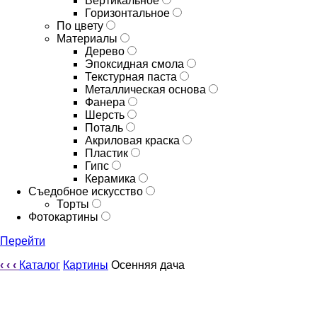
Вертикальное
Горизонтальное
По цвету
Материалы
Дерево
Эпоксидная смола
Текстурная паста
Металлическая основа
Фанера
Шерсть
Поталь
Акриловая краска
Пластик
Гипс
Керамика
Съедобное искусство
Торты
Фотокартины
Перейти
‹
‹
‹
Каталог
Картины
Осенняя дача