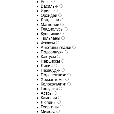
Розы
Васильки
Ирисы
Орхидеи
Ландыши
Магнолии
Гладиолусы
Кувшинки
Тюльпаны
Флоксы
Анютины глазки
Подсолнухи
Кактусы
Нарциссы
Лилии
Незабудки
Подснежники
Хризантемы
Колокольчики
Гвоздики
Астры
Камелии
Люпины
Георгины
Мимоза