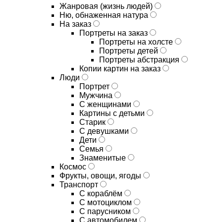
Жанровая (жизнь людей)
Ню, обнаженная натура
На заказ
Портреты на заказ
Портреты на холсте
Портреты детей
Портреты абстракция
Копии картин на заказ
Люди
Портрет
Мужчина
С женщинами
Картины с детьми
Старик
С девушками
Дети
Семья
Знаменитые
Космос
Фрукты, овощи, ягоды
Транспорт
С кораблём
С мотоциклом
С парусником
С автомобилем