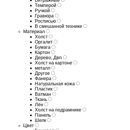
Витражные
Темперой
Ручкой
Гравюра
Росписью
В смешанной технике
Материал
Холст
Оргалит
Бумага
Картон
Дерево, Двп
Холст на картоне
металл
Другое
Фанера
Натуральная кожа
Пластик
Ватман
Ткань
Лён
Холст на подрамнике
Панель
Шелк
Цвет