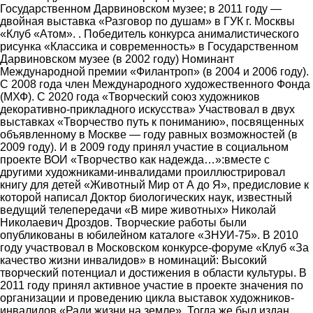
Государственном Дарвиновском музее; в 2011 году ―
двойная выставка «Разговор по душам» в ГУК г. Москвы
«Клуб «Атом». . Победитель конкурса анималистического
рисунка «Классика и современность» в Государственном
Дарвиновском музее (в 2002 году) Номинант
Международной премии «Филантроп» (в 2004 и 2006 году).
С 2008 года член Международного художественного Фонда
(МХФ). С 2020 года «Творческий союз художников
декоративно-прикладного искусства» Участвовал в двух
выставках «Творчество путь к пониманию», посвященных
объявленному в Москве ― году равных возможностей (в
2009 году). И в 2009 году принял участие в социальном
проекте ВОИ «Творчество как надежда…»:вместе с
другими художниками-инвалидами проиллюстрировал
книгу для детей «Животный Мир от А до Я», предисловие к
которой написал Доктор биологических наук, известный
ведущий телепередачи «В мире животных» Николай
Николаевич Дроздов. Творческие работы были
опубликованы в юбилейном каталоге «ЗНУИ-75». В 2010
году участвовал в Московском конкурсе-форуме «Клуб «За
качество жизни инвалидов» в номинаций: Высокий
творческий потенциал и достижения в области культуры. В
2011 году принял активное участие в проекте значения по
организации и проведению цикла выставок художников-
инвалидов «Ради жизни на земле». Тогда же был издан