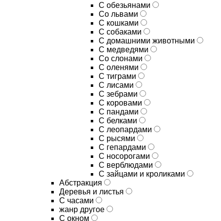
С обезьянами
Со львами
С кошками
С собаками
С домашними животными
С медведями
Со слонами
С оленями
С тиграми
С лисами
С зебрами
С коровами
С пандами
С белками
С леопардами
С рысями
С гепардами
С носорогами
С верблюдами
С зайцами и кроликами
Абстракция
Деревья и листья
С часами
жанр другое
С окном