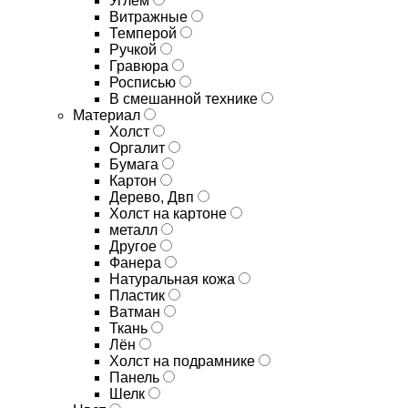
Углём
Витражные
Темперой
Ручкой
Гравюра
Росписью
В смешанной технике
Материал
Холст
Оргалит
Бумага
Картон
Дерево, Двп
Холст на картоне
металл
Другое
Фанера
Натуральная кожа
Пластик
Ватман
Ткань
Лён
Холст на подрамнике
Панель
Шелк