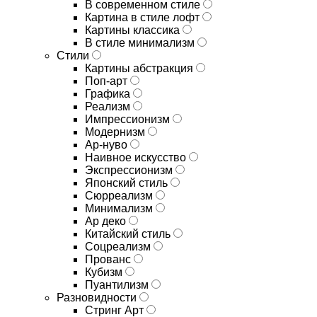
В современном стиле
Картина в стиле лофт
Картины классика
В стиле минимализм
Стили
Картины абстракция
Поп-арт
Графика
Реализм
Импрессионизм
Модернизм
Ар-нуво
Наивное искусство
Экспрессионизм
Японский стиль
Сюрреализм
Минимализм
Ар деко
Китайский стиль
Соцреализм
Прованс
Кубизм
Пуантилизм
Разновидности
Стринг Арт