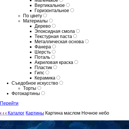
Маленькое
Вертикальное
Горизонтальное
По цвету
Материалы
Дерево
Эпоксидная смола
Текстурная паста
Металлическая основа
Фанера
Шерсть
Поталь
Акриловая краска
Пластик
Гипс
Керамика
Съедобное искусство
Торты
Фотокартины
Перейти
‹
‹
‹
Каталог
Картины
Картина маслом Ночное небо