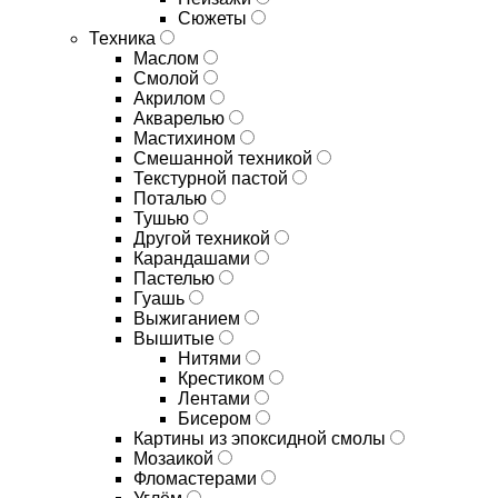
Сюжеты
Техника
Маслом
Смолой
Акрилом
Акварелью
Мастихином
Смешанной техникой
Текстурной пастой
Поталью
Тушью
Другой техникой
Карандашами
Пастелью
Гуашь
Выжиганием
Вышитые
Нитями
Крестиком
Лентами
Бисером
Картины из эпоксидной смолы
Мозаикой
Фломастерами