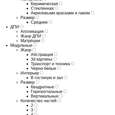
Керамическая
Стеклянная
Акриловыми красками и лаком
Размер
Средние
ДПИ
Аппликация
Жанр ДПИ
Матрёшки
Модульные
Жанр
Абстракция
3d картины
Транспорт и техника
Черно-белые
Интерьер
В гостиную и зал
Размер
Квадратные
Горизонтальные
Вертикальные
Количество частей
2
3
4