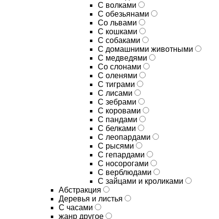
С волками
С обезьянами
Со львами
С кошками
С собаками
С домашними животными
С медведями
Со слонами
С оленями
С тиграми
С лисами
С зебрами
С коровами
С пандами
С белками
С леопардами
С рысями
С гепардами
С носорогами
С верблюдами
С зайцами и кроликами
Абстракция
Деревья и листья
С часами
жанр другое