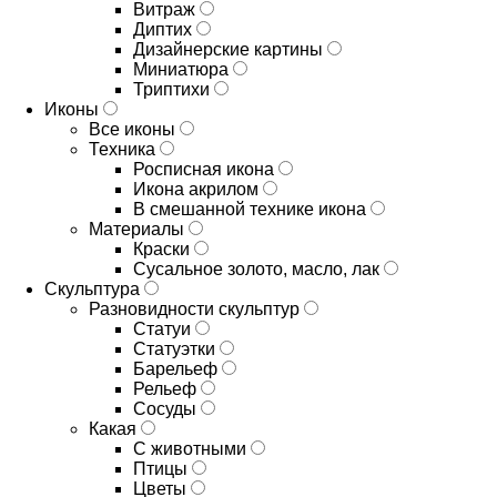
Витраж
Диптих
Дизайнерские картины
Миниатюра
Триптихи
Иконы
Все иконы
Техника
Росписная икона
Икона акрилом
В смешанной технике икона
Материалы
Краски
Сусальное золото, масло, лак
Скульптура
Разновидности скульптур
Статуи
Статуэтки
Барельеф
Рельеф
Сосуды
Какая
С животными
Птицы
Цветы