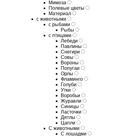
Мимоза
Полевые цветы
Материал
с животными
с рыбами
Рыбы
с птицами
Лебеди
Павлины
Снегири
Совы
Вороны
Попугаи
Орлы
Фламинго
Голуби
Утки
Воробьи
Журавли
Синицы
Ласточки
Дятлы
Цапли
С животными
С лошадми