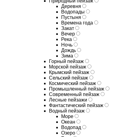
Природный пейзаж
Деревня
Водопады
Пустыня
Времена года
Закат
Вечер
Река
Ночь
Дождь
Зима
Горный пейзаж
Морской пейзаж
Крымский пейзаж
Сельский пейзаж
Космический пейзаж
Промышленный пейзаж
Современный пейзаж
Лесные пейзажи
Фантастический пейзаж
Водный пейзаж
Море
Океан
Водопад
Озеро