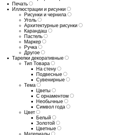
Печать
Иллюстрации и рисунки
Рисунки и чернила
Уголь
Архитектурные рисунки
Карандаш
Пастель
Маркер
Ручка
Другое
Тарелки декоративные
Тип Товара
На стену
Подвесные
Сувенирные
Тема
Цветы
С орнаментом
Необычные
Символ года
Цвет
Белый
Золотой
Цветные
Материалы