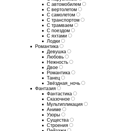
С автомобилем
С вертолетом
С самолетом
С транспортом
С трамваем
С поездом
С яхтами
Лодки
Романтика
Девушка
Любовь
Нежность
Двое
Романтика
Танец
Звёздная_ночь
Фантазия
Фантастика
Сказочное
Мультипликация
Аниме
Узоры
Существа
Строения
Пейзажи