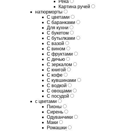
Река
Картина ручей
натюрморты
С цветами
С баранками
Для кухни
C букетом
C бутылками
C вазой
C вином
C фруктами
C дичью
C зеркалом
C книгой
C кофе
C кувшинами
C водкой
C овощами
C посудой
с цветами
Пионы
Сирень
Одуванчики
Маки
Ромашки