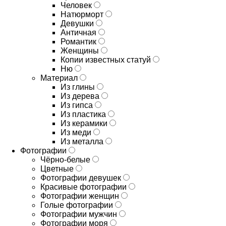
Человек
Натюрморт
Девушки
Античная
Романтик
Женщины
Копии известных статуй
Ню
Материал
Из глины
Из дерева
Из гипса
Из пластика
Из керамики
Из меди
Из металла
Фотографии
Чёрно-белые
Цветные
Фотографии девушек
Красивые фотографии
Фотографии женщин
Голые фотографии
Фотографии мужчин
Фотографии моря