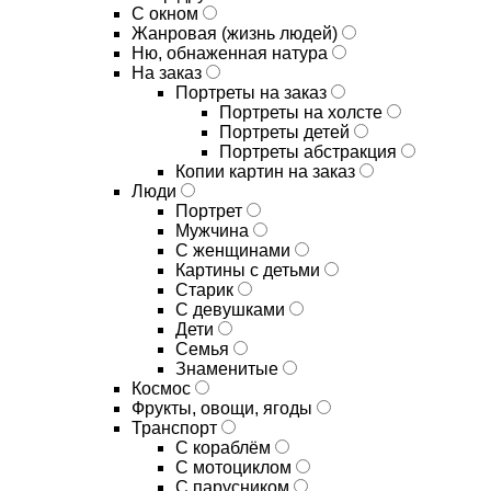
С окном
Жанровая (жизнь людей)
Ню, обнаженная натура
На заказ
Портреты на заказ
Портреты на холсте
Портреты детей
Портреты абстракция
Копии картин на заказ
Люди
Портрет
Мужчина
С женщинами
Картины с детьми
Старик
С девушками
Дети
Семья
Знаменитые
Космос
Фрукты, овощи, ягоды
Транспорт
С кораблём
С мотоциклом
С парусником