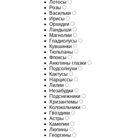
Лотосы
Розы
Васильки
Ирисы
Орхидеи
Ландыши
Магнолии
Гладиолусы
Кувшинки
Тюльпаны
Флоксы
Анютины глазки
Подсолнухи
Кактусы
Нарциссы
Лилии
Незабудки
Подснежники
Хризантемы
Колокольчики
Гвоздики
Астры
Камелии
Люпины
Георгины