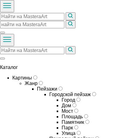
Каталог
Картины
Жанр
Пейзажи
Городской пейзаж
Город
Дом
Мост
Площадь
Памятник
Парк
Улица