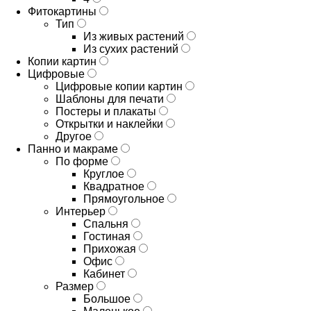
Фитокартины
Тип
Из живых растений
Из сухих растений
Копии картин
Цифровые
Цифровые копии картин
Шаблоны для печати
Постеры и плакаты
Открытки и наклейки
Другое
Панно и макраме
По форме
Круглое
Квадратное
Прямоугольное
Интерьер
Спальня
Гостиная
Прихожая
Офис
Кабинет
Размер
Большое