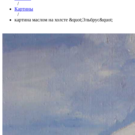
/
Картины
/
картина маслом на холсте &quot;Эльбрус&quot;