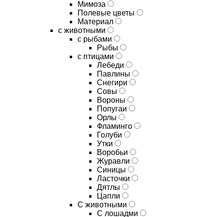
Мимоза
Полевые цветы
Материал
с животными
с рыбами
Рыбы
с птицами
Лебеди
Павлины
Снегири
Совы
Вороны
Попугаи
Орлы
Фламинго
Голуби
Утки
Воробьи
Журавли
Синицы
Ласточки
Дятлы
Цапли
С животными
С лошадми