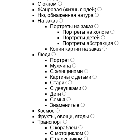
С окном
Жанровая (жизнь людей)
Ню, обнаженная натура
На заказ
Портреты на заказ
Портреты на холсте
Портреты детей
Портреты абстракция
Копии картин на заказ
Люди
Портрет
Мужчина
С женщинами
Картины с детьми
Старик
С девушками
Дети
Семья
Знаменитые
Космос
Фрукты, овощи, ягоды
Транспорт
С кораблём
С мотоциклом
С парусником