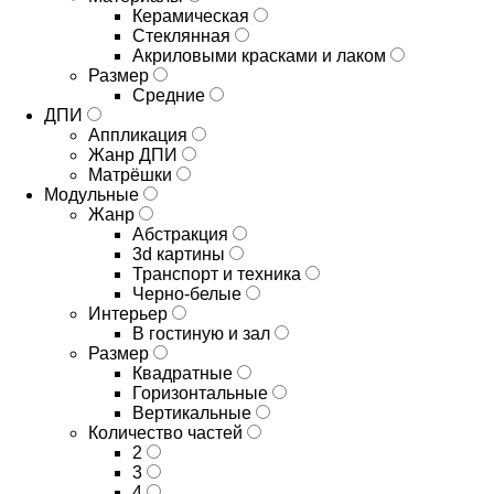
Керамическая
Стеклянная
Акриловыми красками и лаком
Размер
Средние
ДПИ
Аппликация
Жанр ДПИ
Матрёшки
Модульные
Жанр
Абстракция
3d картины
Транспорт и техника
Черно-белые
Интерьер
В гостиную и зал
Размер
Квадратные
Горизонтальные
Вертикальные
Количество частей
2
3
4