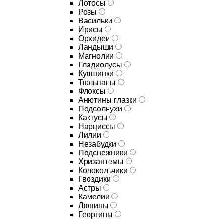
Лотосы
Розы
Васильки
Ирисы
Орхидеи
Ландыши
Магнолии
Гладиолусы
Кувшинки
Тюльпаны
Флоксы
Анютины глазки
Подсолнухи
Кактусы
Нарциссы
Лилии
Незабудки
Подснежники
Хризантемы
Колокольчики
Гвоздики
Астры
Камелии
Люпины
Георгины