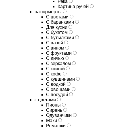
Река
Картина ручей
натюрморты
С цветами
С баранками
Для кухни
C букетом
C бутылками
C вазой
C вином
C фруктами
C дичью
C зеркалом
C книгой
C кофе
C кувшинами
C водкой
C овощами
C посудой
с цветами
Пионы
Сирень
Одуванчики
Маки
Ромашки