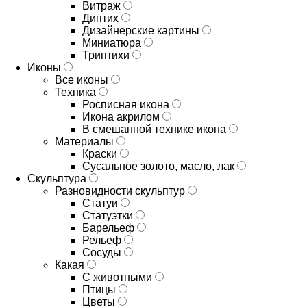
Витраж
Диптих
Дизайнерские картины
Миниатюра
Триптихи
Иконы
Все иконы
Техника
Росписная икона
Икона акрилом
В смешанной технике икона
Материалы
Краски
Сусальное золото, масло, лак
Скульптура
Разновидности скульптур
Статуи
Статуэтки
Барельеф
Рельеф
Сосуды
Какая
С животными
Птицы
Цветы