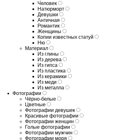
Человек
Натюрморт
Девушки
Античная
Романтик
Женщины
Копии известных статуй
Ню
Материал
Из глины
Из дерева
Из гипса
Из пластика
Из керамики
Из меди
Из металла
Фотографии
Чёрно-белые
Цветные
Фотографии девушек
Красивые фотографии
Фотографии женщин
Голые фотографии
Фотографии мужчин
Фотографии моря