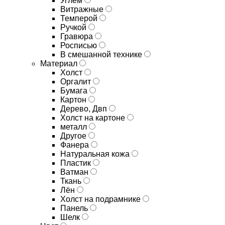
Углём
Витражные
Темперой
Ручкой
Гравюра
Росписью
В смешанной технике
Материал
Холст
Оргалит
Бумага
Картон
Дерево, Двп
Холст на картоне
металл
Другое
Фанера
Натуральная кожа
Пластик
Ватман
Ткань
Лён
Холст на подрамнике
Панель
Шелк