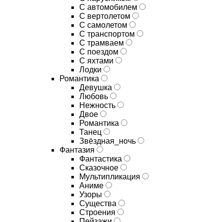
С автомобилем
С вертолетом
С самолетом
С транспортом
С трамваем
С поездом
С яхтами
Лодки
Романтика
Девушка
Любовь
Нежность
Двое
Романтика
Танец
Звёздная_ночь
Фантазия
Фантастика
Сказочное
Мультипликация
Аниме
Узоры
Существа
Строения
Пейзажи