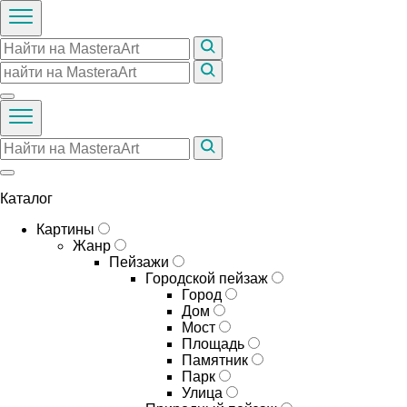
Каталог
Картины
Жанр
Пейзажи
Городской пейзаж
Город
Дом
Мост
Площадь
Памятник
Парк
Улица