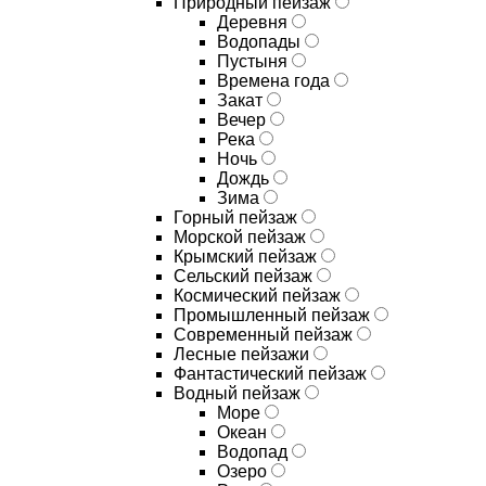
Природный пейзаж
Деревня
Водопады
Пустыня
Времена года
Закат
Вечер
Река
Ночь
Дождь
Зима
Горный пейзаж
Морской пейзаж
Крымский пейзаж
Сельский пейзаж
Космический пейзаж
Промышленный пейзаж
Современный пейзаж
Лесные пейзажи
Фантастический пейзаж
Водный пейзаж
Море
Океан
Водопад
Озеро