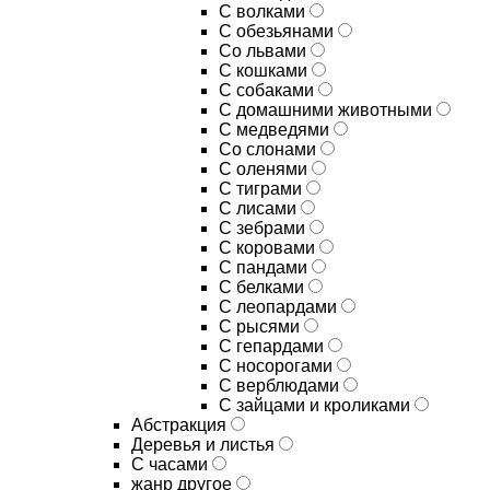
С волками
С обезьянами
Со львами
С кошками
С собаками
С домашними животными
С медведями
Со слонами
С оленями
С тиграми
С лисами
С зебрами
С коровами
С пандами
С белками
С леопардами
С рысями
С гепардами
С носорогами
С верблюдами
С зайцами и кроликами
Абстракция
Деревья и листья
С часами
жанр другое