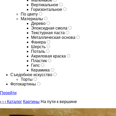
Маленькое
Вертикальное
Горизонтальное
По цвету
Материалы
Дерево
Эпоксидная смола
Текстурная паста
Металлическая основа
Фанера
Шерсть
Поталь
Акриловая краска
Пластик
Гипс
Керамика
Съедобное искусство
Торты
Фотокартины
Перейти
‹
‹
‹
Каталог
Картины
На пути к вершине