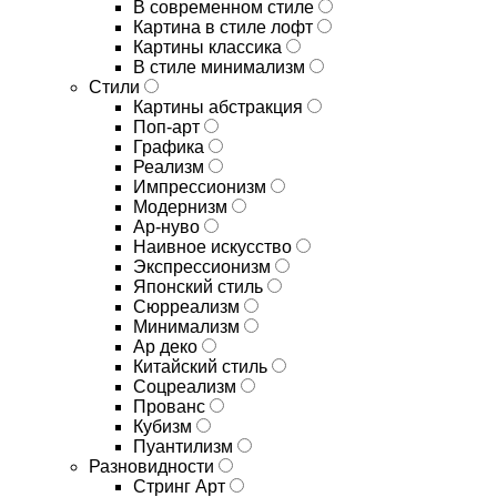
В современном стиле
Картина в стиле лофт
Картины классика
В стиле минимализм
Стили
Картины абстракция
Поп-арт
Графика
Реализм
Импрессионизм
Модернизм
Ар-нуво
Наивное искусство
Экспрессионизм
Японский стиль
Сюрреализм
Минимализм
Ар деко
Китайский стиль
Соцреализм
Прованс
Кубизм
Пуантилизм
Разновидности
Стринг Арт