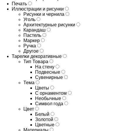
Печать
Иллюстрации и рисунки
Рисунки и чернила
Уголь
Архитектурные рисунки
Карандаш
Пастель
Маркер
Ручка
Другое
Тарелки декоративные
Тип Товара
На стену
Подвесные
Сувенирные
Тема
Цветы
С орнаментом
Необычные
Символ года
Цвет
Белый
Золотой
Цветные
Материалы