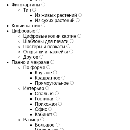
Фитокартины
Тип
Из живых растений
Из сухих растений
Копии картин
Цифровые
Цифровые копии картин
Шаблоны для печати
Постеры и плакаты
Открытки и наклейки
Другое
Панно и макраме
По форме
Круглое
Квадратное
Прямоугольное
Интерьер
Спальня
Гостиная
Прихожая
Офис
Кабинет
Размер
Большое