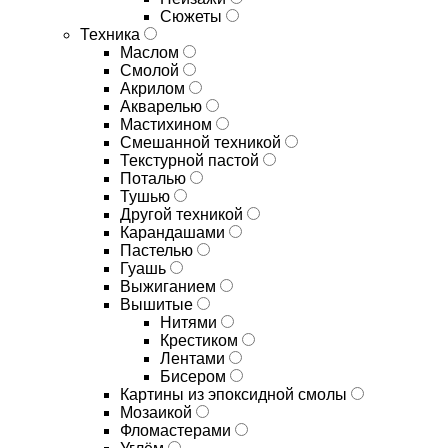
Сюжеты
Техника
Маслом
Смолой
Акрилом
Акварелью
Мастихином
Смешанной техникой
Текстурной пастой
Поталью
Тушью
Другой техникой
Карандашами
Пастелью
Гуашь
Выжиганием
Вышитые
Нитями
Крестиком
Лентами
Бисером
Картины из эпоксидной смолы
Мозаикой
Фломастерами