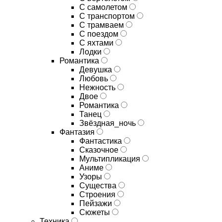
С самолетом
С транспортом
С трамваем
С поездом
С яхтами
Лодки
Романтика
Девушка
Любовь
Нежность
Двое
Романтика
Танец
Звёздная_ночь
Фантазия
Фантастика
Сказочное
Мультипликация
Аниме
Узоры
Существа
Строения
Пейзажи
Сюжеты
Техника