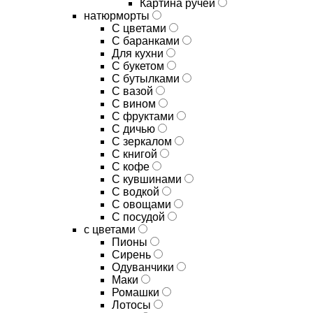
Картина ручей
натюрморты
С цветами
С баранками
Для кухни
C букетом
C бутылками
C вазой
C вином
C фруктами
C дичью
C зеркалом
C книгой
C кофе
C кувшинами
C водкой
C овощами
C посудой
с цветами
Пионы
Сирень
Одуванчики
Маки
Ромашки
Лотосы