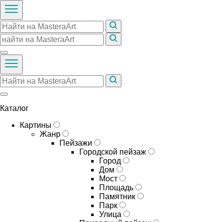
Каталог
Картины
Жанр
Пейзажи
Городской пейзаж
Город
Дом
Мост
Площадь
Памятник
Парк
Улица