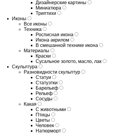
Дизайнерские картины
Миниатюра
Триптихи
Иконы
Все иконы
Техника
Росписная икона
Икона акрилом
В смешанной технике икона
Материалы
Краски
Сусальное золото, масло, лак
Скульптура
Разновидности скульптур
Статуи
Статуэтки
Барельеф
Рельеф
Сосуды
Какая
С животными
Птицы
Цветы
Человек
Натюрморт