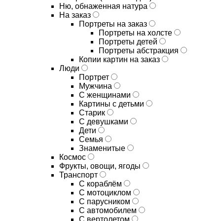
Ню, обнаженная натура
На заказ
Портреты на заказ
Портреты на холсте
Портреты детей
Портреты абстракция
Копии картин на заказ
Люди
Портрет
Мужчина
С женщинами
Картины с детьми
Старик
С девушками
Дети
Семья
Знаменитые
Космос
Фрукты, овощи, ягоды
Транспорт
С кораблём
С мотоциклом
С парусником
С автомобилем
С вертолетом