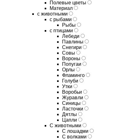
Полевые цветы
Материал
с животными
с рыбами
Рыбы
с птицами
Лебеди
Павлины
Снегири
Совы
Вороны
Попугаи
Орлы
Фламинго
Голуби
Утки
Воробьи
Журавли
Синицы
Ласточки
Дятлы
Цапли
С животными
С лошадми
С волками