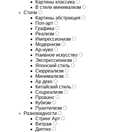
Картины классика
В стиле минимализм
Стили
Картины абстракция
Поп-арт
Графика
Реализм
Импрессионизм
Модернизм
Ар-нуво
Наивное искусство
Экспрессионизм
Японский стиль
Сюрреализм
Минимализм
Ар деко
Китайский стиль
Соцреализм
Прованс
Кубизм
Пуантилизм
Разновидности
Стринг Арт
Витраж
Диптих