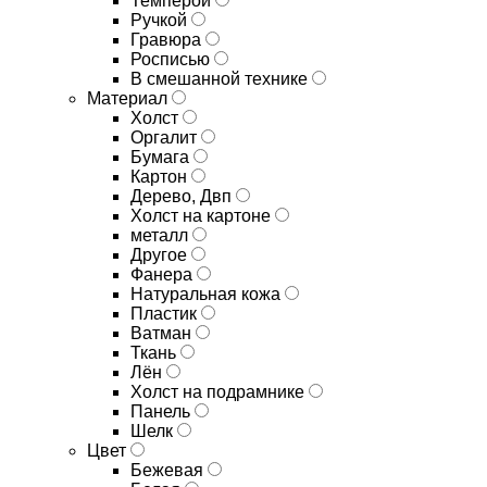
Темперой
Ручкой
Гравюра
Росписью
В смешанной технике
Материал
Холст
Оргалит
Бумага
Картон
Дерево, Двп
Холст на картоне
металл
Другое
Фанера
Натуральная кожа
Пластик
Ватман
Ткань
Лён
Холст на подрамнике
Панель
Шелк
Цвет
Бежевая