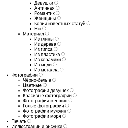
Девушки
Античная
Романтик
Женщины
Копии известных статуй
Ню
Материал
Из глины
Из дерева
Из гипса
Из пластика
Из керамики
Из меди
Из металла
Фотографии
Чёрно-белые
Цветные
Фотографии девушек
Красивые фотографии
Фотографии женщин
Голые фотографии
Фотографии мужчин
Фотографии моря
Печать
Иллюстрации и рисунки