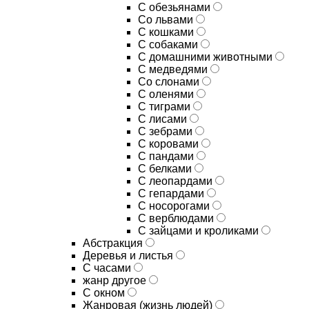
С обезьянами
Со львами
С кошками
С собаками
С домашними животными
С медведями
Со слонами
С оленями
С тиграми
С лисами
С зебрами
С коровами
С пандами
С белками
С леопардами
С гепардами
С носорогами
С верблюдами
С зайцами и кроликами
Абстракция
Деревья и листья
С часами
жанр другое
С окном
Жанровая (жизнь людей)