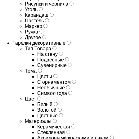
Рисунки и чернила
Уголь
Карандаш
Пастель
Маркер
Ручка
Другое
Тарелки декоративные
Тип Товара
На стену
Подвесные
Сувенирные
Тема
Цветы
С орнаментом
Необычные
Символ года
Цвет
Белый
Золотой
Цветные
Материалы
Керамическая
Стеклянная
Акриловыми красками и лаком