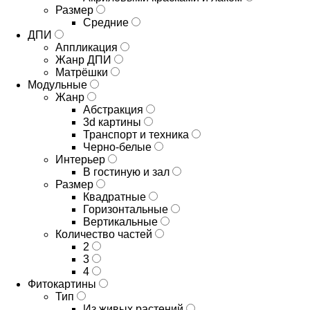
Размер
Средние
ДПИ
Аппликация
Жанр ДПИ
Матрёшки
Модульные
Жанр
Абстракция
3d картины
Транспорт и техника
Черно-белые
Интерьер
В гостиную и зал
Размер
Квадратные
Горизонтальные
Вертикальные
Количество частей
2
3
4
Фитокартины
Тип
Из живых растений