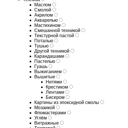
Маслом
Смолой
Акрилом
Акварелью
Мастихином
Смешанной техникой
Текстурной пастой
Поталью
Тушью
Другой техникой
Карандашами
Пастелью
Гуашь
Выжиганием
Вышитые
Нитями
Крестиком
Лентами
Бисером
Картины из эпоксидной смолы
Мозаикой
Фломастерами
Углём
Витражные