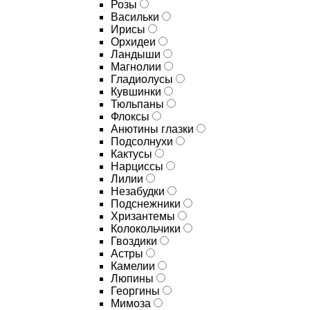
Розы
Васильки
Ирисы
Орхидеи
Ландыши
Магнолии
Гладиолусы
Кувшинки
Тюльпаны
Флоксы
Анютины глазки
Подсолнухи
Кактусы
Нарциссы
Лилии
Незабудки
Подснежники
Хризантемы
Колокольчики
Гвоздики
Астры
Камелии
Люпины
Георгины
Мимоза