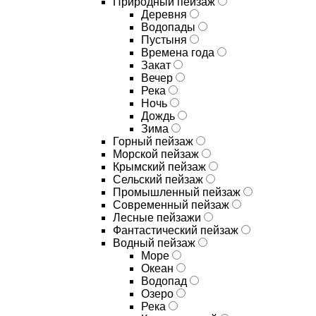
Природный пейзаж
Деревня
Водопады
Пустыня
Времена года
Закат
Вечер
Река
Ночь
Дождь
Зима
Горный пейзаж
Морской пейзаж
Крымский пейзаж
Сельский пейзаж
Промышленный пейзаж
Современный пейзаж
Лесные пейзажи
Фантастический пейзаж
Водный пейзаж
Море
Океан
Водопад
Озеро
Река