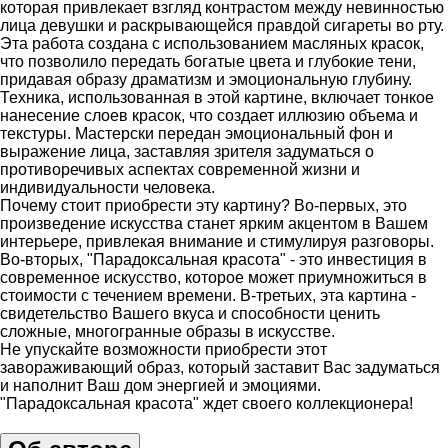
которая привлекает взгляд контрастом между невинностью
лица девушки и раскрывающейся правдой сигареты во рту.
Эта работа создана с использованием масляных красок,
что позволило передать богатые цвета и глубокие тени,
придавая образу драматизм и эмоциональную глубину.
Техника, использованная в этой картине, включает тонкое
нанесение слоев красок, что создает иллюзию объема и
текстуры. Мастерски передан эмоциональный фон и
выражение лица, заставляя зрителя задуматься о
противоречивых аспектах современной жизни и
индивидуальности человека.
Почему стоит приобрести эту картину? Во-первых, это
произведение искусства станет ярким акцентом в Вашем
интерьере, привлекая внимание и стимулируя разговоры.
Во-вторых, "Парадоксальная красота" - это инвестиция в
современное искусство, которое может приумножиться в
стоимости с течением времени. В-третьих, эта картина -
свидетельство Вашего вкуса и способности ценить
сложные, многогранные образы в искусстве.
Не упускайте возможности приобрести этот
завораживающий образ, который заставит Вас задуматься
и наполнит Ваш дом энергией и эмоциями.
"Парадоксальная красота" ждет своего коллекционера!