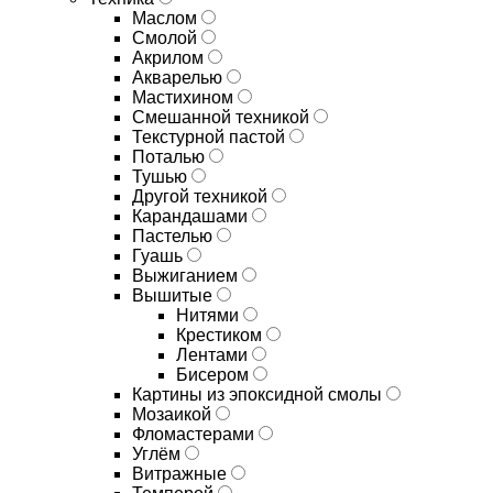
Маслом
Смолой
Акрилом
Акварелью
Мастихином
Смешанной техникой
Текстурной пастой
Поталью
Тушью
Другой техникой
Карандашами
Пастелью
Гуашь
Выжиганием
Вышитые
Нитями
Крестиком
Лентами
Бисером
Картины из эпоксидной смолы
Мозаикой
Фломастерами
Углём
Витражные