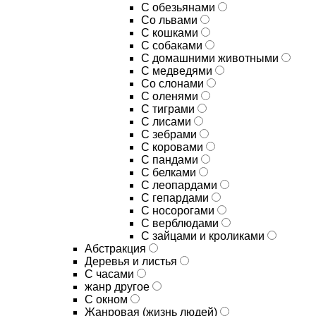
С обезьянами
Со львами
С кошками
С собаками
С домашними животными
С медведями
Со слонами
С оленями
С тиграми
С лисами
С зебрами
С коровами
С пандами
С белками
С леопардами
С гепардами
С носорогами
С верблюдами
С зайцами и кроликами
Абстракция
Деревья и листья
С часами
жанр другое
С окном
Жанровая (жизнь людей)