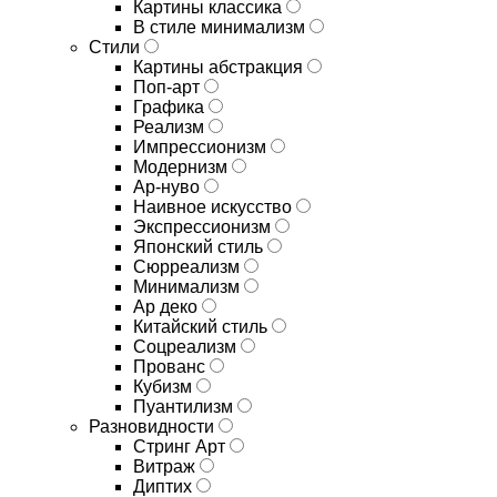
Картины классика
В стиле минимализм
Стили
Картины абстракция
Поп-арт
Графика
Реализм
Импрессионизм
Модернизм
Ар-нуво
Наивное искусство
Экспрессионизм
Японский стиль
Сюрреализм
Минимализм
Ар деко
Китайский стиль
Соцреализм
Прованс
Кубизм
Пуантилизм
Разновидности
Стринг Арт
Витраж
Диптих