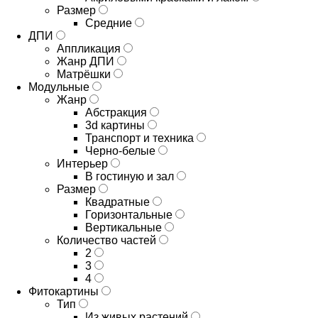
Размер
Средние
ДПИ
Аппликация
Жанр ДПИ
Матрёшки
Модульные
Жанр
Абстракция
3d картины
Транспорт и техника
Черно-белые
Интерьер
В гостиную и зал
Размер
Квадратные
Горизонтальные
Вертикальные
Количество частей
2
3
4
Фитокартины
Тип
Из живых растений