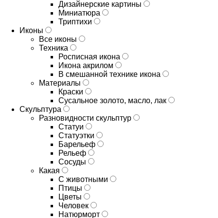
Дизайнерские картины
Миниатюра
Триптихи
Иконы
Все иконы
Техника
Росписная икона
Икона акрилом
В смешанной технике икона
Материалы
Краски
Сусальное золото, масло, лак
Скульптура
Разновидности скульптур
Статуи
Статуэтки
Барельеф
Рельеф
Сосуды
Какая
С животными
Птицы
Цветы
Человек
Натюрморт