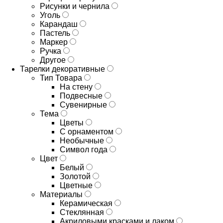
Рисунки и чернила
Уголь
Карандаш
Пастель
Маркер
Ручка
Другое
Тарелки декоративные
Тип Товара
На стену
Подвесные
Сувенирные
Тема
Цветы
С орнаментом
Необычные
Символ года
Цвет
Белый
Золотой
Цветные
Материалы
Керамическая
Стеклянная
Акриловыми красками и лаком