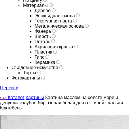
По цвету
Материалы
Дерево
Эпоксидная смола
Текстурная паста
Металлическая основа
Фанера
Шерсть
Поталь
Акриловая краска
Пластик
Гипс
Керамика
Съедобное искусство
Торты
Фотокартины
Перейти
‹
‹
‹
Каталог
Картины
Картина маслом на холсте море и
девушка голубая бирюзовая белая для гостиной спальни
Коктебель