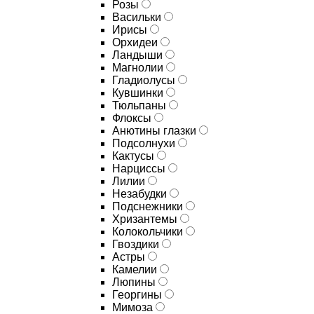
Розы
Васильки
Ирисы
Орхидеи
Ландыши
Магнолии
Гладиолусы
Кувшинки
Тюльпаны
Флоксы
Анютины глазки
Подсолнухи
Кактусы
Нарциссы
Лилии
Незабудки
Подснежники
Хризантемы
Колокольчики
Гвоздики
Астры
Камелии
Люпины
Георгины
Мимоза