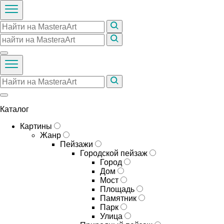
Каталог
Картины
Жанр
Пейзажи
Городской пейзаж
Город
Дом
Мост
Площадь
Памятник
Парк
Улица