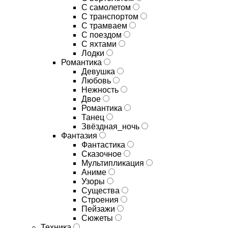
С самолетом
С транспортом
С трамваем
С поездом
С яхтами
Лодки
Романтика
Девушка
Любовь
Нежность
Двое
Романтика
Танец
Звёздная_ночь
Фантазия
Фантастика
Сказочное
Мультипликация
Аниме
Узоры
Существа
Строения
Пейзажи
Сюжеты
Техника