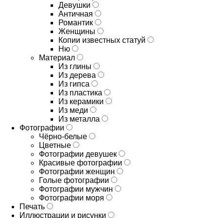
Девушки
Античная
Романтик
Женщины
Копии известных статуй
Ню
Материал
Из глины
Из дерева
Из гипса
Из пластика
Из керамики
Из меди
Из металла
Фотографии
Чёрно-белые
Цветные
Фотографии девушек
Красивые фотографии
Фотографии женщин
Голые фотографии
Фотографии мужчин
Фотографии моря
Печать
Иллюстрации и рисунки