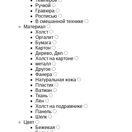
Темперой
Ручкой
Гравюра
Росписью
В смешанной технике
Материал
Холст
Оргалит
Бумага
Картон
Дерево, Двп
Холст на картоне
металл
Другое
Фанера
Натуральная кожа
Пластик
Ватман
Ткань
Лён
Холст на подрамнике
Панель
Шелк
Цвет
Бежевая