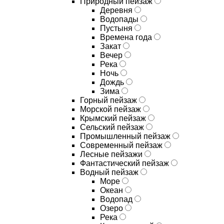
Природный пейзаж
Деревня
Водопады
Пустыня
Времена года
Закат
Вечер
Река
Ночь
Дождь
Зима
Горный пейзаж
Морской пейзаж
Крымский пейзаж
Сельский пейзаж
Промышленный пейзаж
Современный пейзаж
Лесные пейзажи
Фантастический пейзаж
Водный пейзаж
Море
Океан
Водопад
Озеро
Река