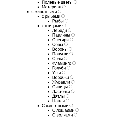
Полевые цветы
Материал
с животными
с рыбами
Рыбы
с птицами
Лебеди
Павлины
Снегири
Совы
Вороны
Попугаи
Орлы
Фламинго
Голуби
Утки
Воробьи
Журавли
Синицы
Ласточки
Дятлы
Цапли
С животными
С лошадми
С волками