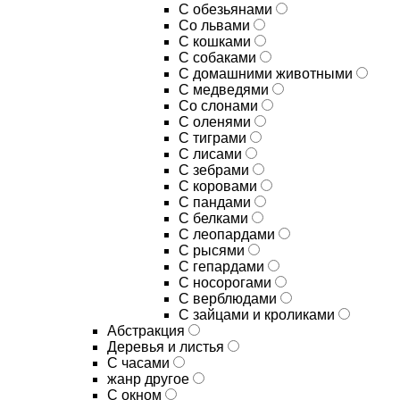
С обезьянами
Со львами
С кошками
С собаками
С домашними животными
С медведями
Со слонами
С оленями
С тиграми
С лисами
С зебрами
С коровами
С пандами
С белками
С леопардами
С рысями
С гепардами
С носорогами
С верблюдами
С зайцами и кроликами
Абстракция
Деревья и листья
С часами
жанр другое
С окном