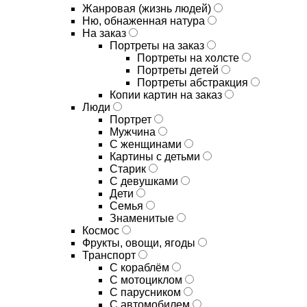
Жанровая (жизнь людей)
Ню, обнаженная натура
На заказ
Портреты на заказ
Портреты на холсте
Портреты детей
Портреты абстракция
Копии картин на заказ
Люди
Портрет
Мужчина
С женщинами
Картины с детьми
Старик
С девушками
Дети
Семья
Знаменитые
Космос
Фрукты, овощи, ягоды
Транспорт
С кораблём
С мотоциклом
С парусником
С автомобилем