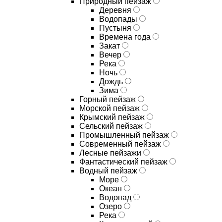
Природный пейзаж
Деревня
Водопады
Пустыня
Времена года
Закат
Вечер
Река
Ночь
Дождь
Зима
Горный пейзаж
Морской пейзаж
Крымский пейзаж
Сельский пейзаж
Промышленный пейзаж
Современный пейзаж
Лесные пейзажи
Фантастический пейзаж
Водный пейзаж
Море
Океан
Водопад
Озеро
Река