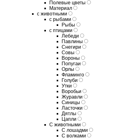
Полевые цветы
Материал
с животными
с рыбами
Рыбы
с птицами
Лебеди
Павлины
Снегири
Совы
Вороны
Попугаи
Орлы
Фламинго
Голуби
Утки
Воробьи
Журавли
Синицы
Ласточки
Дятлы
Цапли
С животными
С лошадми
С волками