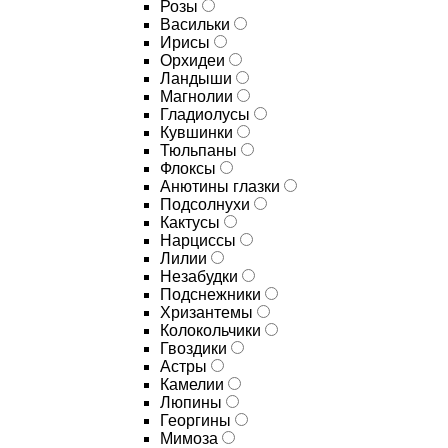
Розы
Васильки
Ирисы
Орхидеи
Ландыши
Магнолии
Гладиолусы
Кувшинки
Тюльпаны
Флоксы
Анютины глазки
Подсолнухи
Кактусы
Нарциссы
Лилии
Незабудки
Подснежники
Хризантемы
Колокольчики
Гвоздики
Астры
Камелии
Люпины
Георгины
Мимоза