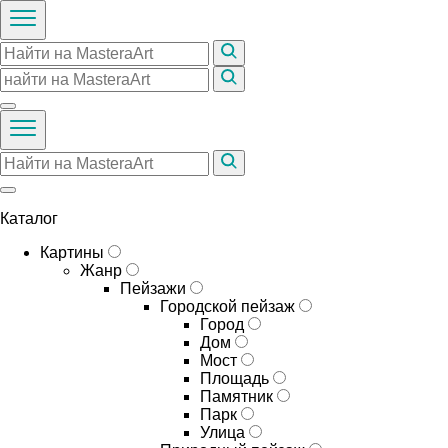
Каталог
Картины
Жанр
Пейзажи
Городской пейзаж
Город
Дом
Мост
Площадь
Памятник
Парк
Улица