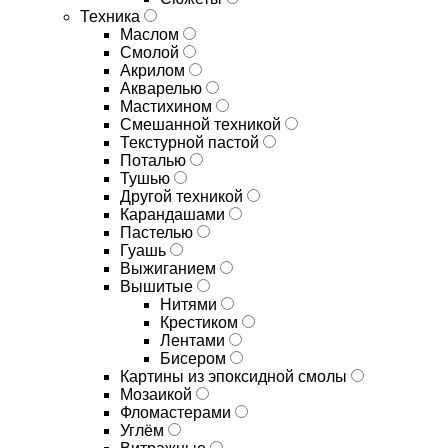
Техника
Маслом
Смолой
Акрилом
Акварелью
Мастихином
Смешанной техникой
Текстурной пастой
Поталью
Тушью
Другой техникой
Карандашами
Пастелью
Гуашь
Выжиганием
Вышитые
Нитями
Крестиком
Лентами
Бисером
Картины из эпоксидной смолы
Мозаикой
Фломастерами
Углём