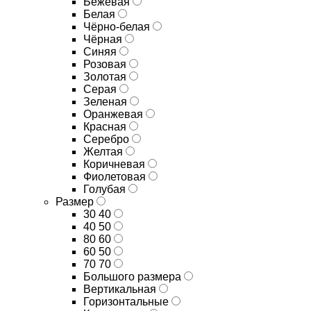
Бежевая
Белая
Чёрно-белая
Чёрная
Синяя
Розовая
Золотая
Серая
Зеленая
Оранжевая
Красная
Серебро
Желтая
Коричневая
Фиолетовая
Голубая
Размер
30 40
40 50
80 60
60 50
70 70
Большого размера
Вертикальная
Горизонтальные