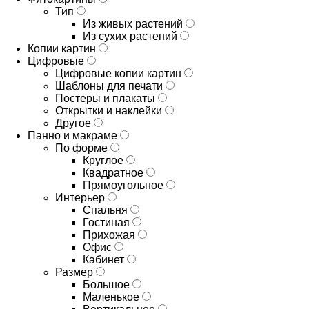
Тип
Из живых растений
Из сухих растений
Копии картин
Цифровые
Цифровые копии картин
Шаблоны для печати
Постеры и плакаты
Открытки и наклейки
Другое
Панно и макраме
По форме
Круглое
Квадратное
Прямоугольное
Интерьер
Спальня
Гостиная
Прихожая
Офис
Кабинет
Размер
Большое
Маленькое