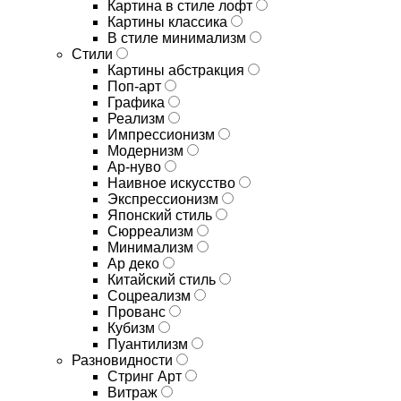
Картина в стиле лофт
Картины классика
В стиле минимализм
Стили
Картины абстракция
Поп-арт
Графика
Реализм
Импрессионизм
Модернизм
Ар-нуво
Наивное искусство
Экспрессионизм
Японский стиль
Сюрреализм
Минимализм
Ар деко
Китайский стиль
Соцреализм
Прованс
Кубизм
Пуантилизм
Разновидности
Стринг Арт
Витраж