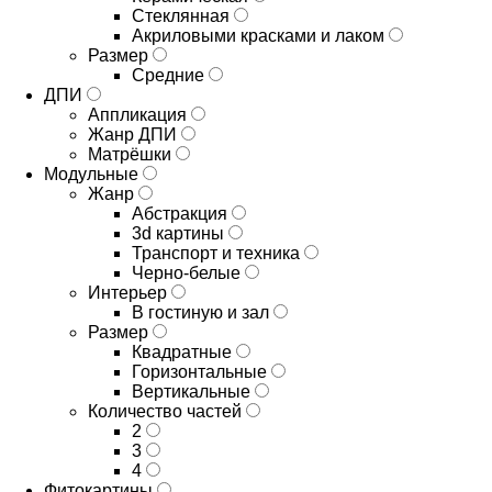
Стеклянная
Акриловыми красками и лаком
Размер
Средние
ДПИ
Аппликация
Жанр ДПИ
Матрёшки
Модульные
Жанр
Абстракция
3d картины
Транспорт и техника
Черно-белые
Интерьер
В гостиную и зал
Размер
Квадратные
Горизонтальные
Вертикальные
Количество частей
2
3
4
Фитокартины