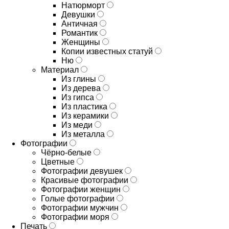
Натюрморт
Девушки
Античная
Романтик
Женщины
Копии известных статуй
Ню
Материал
Из глины
Из дерева
Из гипса
Из пластика
Из керамики
Из меди
Из металла
Фотографии
Чёрно-белые
Цветные
Фотографии девушек
Красивые фотографии
Фотографии женщин
Голые фотографии
Фотографии мужчин
Фотографии моря
Печать