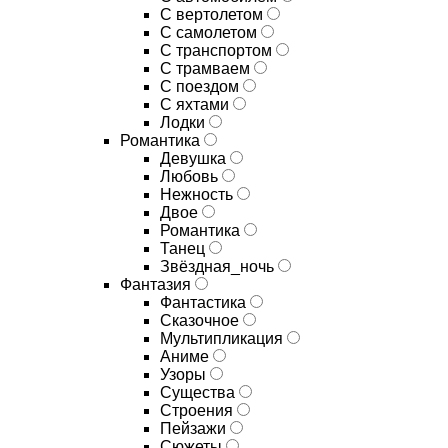
С вертолетом
С самолетом
С транспортом
С трамваем
С поездом
С яхтами
Лодки
Романтика
Девушка
Любовь
Нежность
Двое
Романтика
Танец
Звёздная_ночь
Фантазия
Фантастика
Сказочное
Мультипликация
Аниме
Узоры
Существа
Строения
Пейзажи
Сюжеты