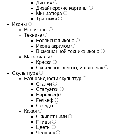
Диптих
Дизайнерские картины
Миниатюра
Триптихи
Иконы
Все иконы
Техника
Росписная икона
Икона акрилом
В смешанной технике икона
Материалы
Краски
Сусальное золото, масло, лак
Скульптура
Разновидности скульптур
Статуи
Статуэтки
Барельеф
Рельеф
Сосуды
Какая
С животными
Птицы
Цветы
Человек