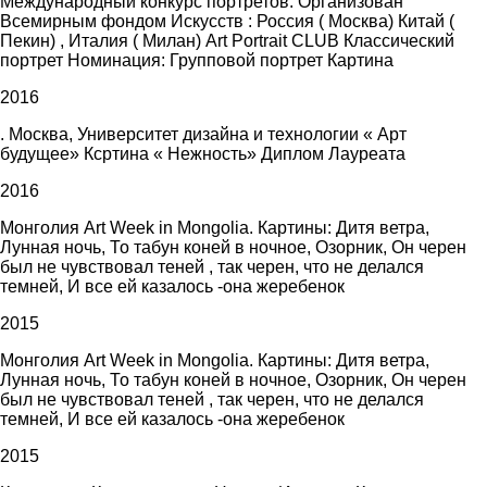
Международный конкурс портретов. Организован
Всемирным фондом Искусств : Россия ( Москва) Китай (
Пекин) , Италия ( Милан) Art Portrait CLUB Классический
портрет Номинация: Групповой портрет Картина
2016
. Москва, Университет дизайна и технологии « Арт
будущее» Ксртина « Нежность» Диплом Лауреата
2016
Монголия Art Week in Mongolia. Картины: Дитя ветра,
Лунная ночь, То табун коней в ночное, Озорник, Он черен
был не чувствовал теней , так черен, что не делался
темней, И все ей казалось -она жеребенок
2015
Монголия Art Week in Mongolia. Картины: Дитя ветра,
Лунная ночь, То табун коней в ночное, Озорник, Он черен
был не чувствовал теней , так черен, что не делался
темней, И все ей казалось -она жеребенок
2015