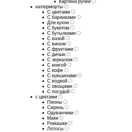
Картина ручей
натюрморты
С цветами
С баранками
Для кухни
C букетом
C бутылками
C вазой
C вином
C фруктами
C дичью
C зеркалом
C книгой
C кофе
C кувшинами
C водкой
C овощами
C посудой
с цветами
Пионы
Сирень
Одуванчики
Маки
Ромашки
Лотосы