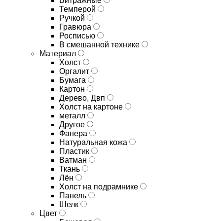
Витражные
Темперой
Ручкой
Гравюра
Росписью
В смешанной технике
Материал
Холст
Оргалит
Бумага
Картон
Дерево, Двп
Холст на картоне
металл
Другое
Фанера
Натуральная кожа
Пластик
Ватман
Ткань
Лён
Холст на подрамнике
Панель
Шелк
Цвет