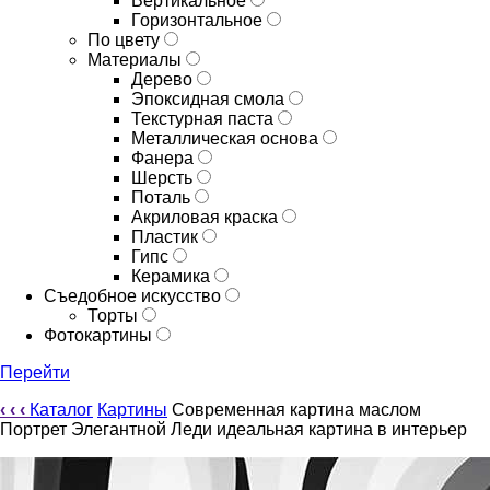
Вертикальное
Горизонтальное
По цвету
Материалы
Дерево
Эпоксидная смола
Текстурная паста
Металлическая основа
Фанера
Шерсть
Поталь
Акриловая краска
Пластик
Гипс
Керамика
Съедобное искусство
Торты
Фотокартины
Перейти
‹
‹
‹
Каталог
Картины
Современная картина маслом
Портрет Элегантной Леди идеальная картина в интерьер