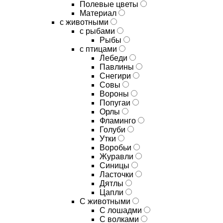
Полевые цветы
Материал
с животными
с рыбами
Рыбы
с птицами
Лебеди
Павлины
Снегири
Совы
Вороны
Попугаи
Орлы
Фламинго
Голуби
Утки
Воробьи
Журавли
Синицы
Ласточки
Дятлы
Цапли
С животными
С лошадми
С волками