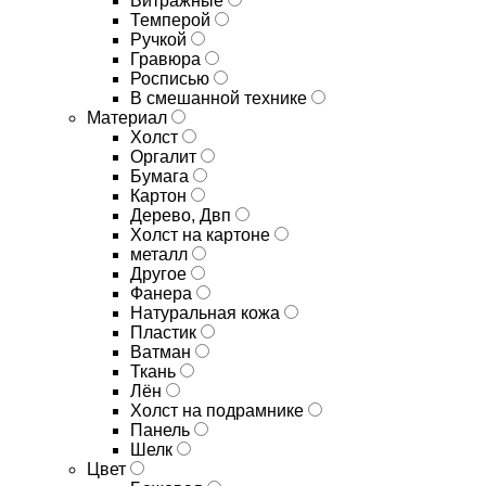
Витражные
Темперой
Ручкой
Гравюра
Росписью
В смешанной технике
Материал
Холст
Оргалит
Бумага
Картон
Дерево, Двп
Холст на картоне
металл
Другое
Фанера
Натуральная кожа
Пластик
Ватман
Ткань
Лён
Холст на подрамнике
Панель
Шелк
Цвет