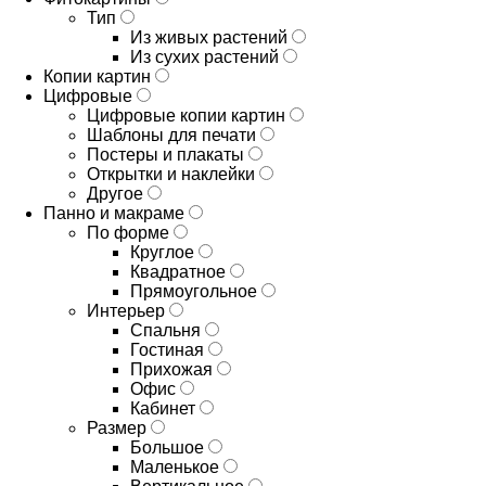
Тип
Из живых растений
Из сухих растений
Копии картин
Цифровые
Цифровые копии картин
Шаблоны для печати
Постеры и плакаты
Открытки и наклейки
Другое
Панно и макраме
По форме
Круглое
Квадратное
Прямоугольное
Интерьер
Спальня
Гостиная
Прихожая
Офис
Кабинет
Размер
Большое
Маленькое