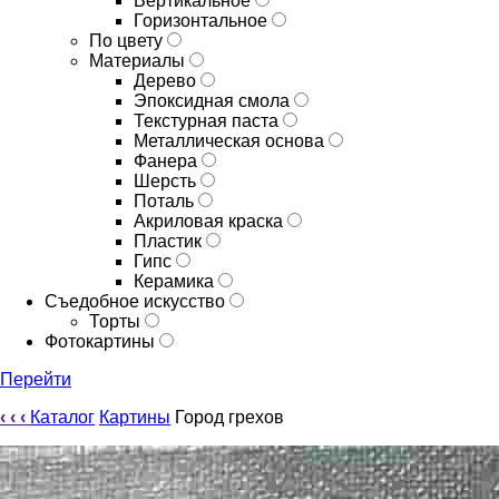
Вертикальное
Горизонтальное
По цвету
Материалы
Дерево
Эпоксидная смола
Текстурная паста
Металлическая основа
Фанера
Шерсть
Поталь
Акриловая краска
Пластик
Гипс
Керамика
Съедобное искусство
Торты
Фотокартины
Перейти
‹
‹
‹
Каталог
Картины
Город грехов