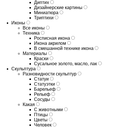
Диптих
Дизайнерские картины
Миниатюра
Триптихи
Иконы
Все иконы
Техника
Росписная икона
Икона акрилом
В смешанной технике икона
Материалы
Краски
Сусальное золото, масло, лак
Скульптура
Разновидности скульптур
Статуи
Статуэтки
Барельеф
Рельеф
Сосуды
Какая
С животными
Птицы
Цветы
Человек