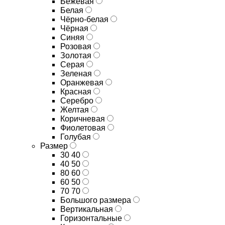
Бежевая
Белая
Чёрно-белая
Чёрная
Синяя
Розовая
Золотая
Серая
Зеленая
Оранжевая
Красная
Серебро
Желтая
Коричневая
Фиолетовая
Голубая
Размер
30 40
40 50
80 60
60 50
70 70
Большого размера
Вертикальная
Горизонтальные