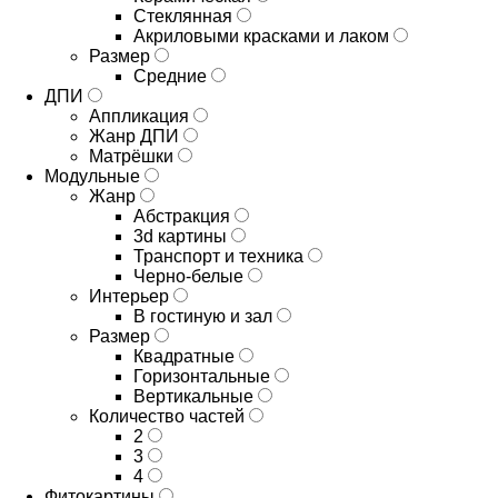
Стеклянная
Акриловыми красками и лаком
Размер
Средние
ДПИ
Аппликация
Жанр ДПИ
Матрёшки
Модульные
Жанр
Абстракция
3d картины
Транспорт и техника
Черно-белые
Интерьер
В гостиную и зал
Размер
Квадратные
Горизонтальные
Вертикальные
Количество частей
2
3
4
Фитокартины