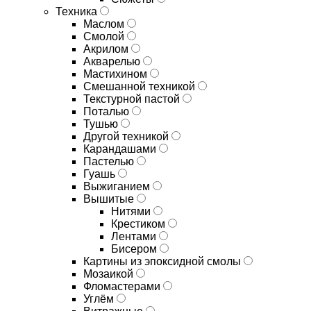
Техника
Маслом
Смолой
Акрилом
Акварелью
Мастихином
Смешанной техникой
Текстурной пастой
Поталью
Тушью
Другой техникой
Карандашами
Пастелью
Гуашь
Выжиганием
Вышитые
Нитями
Крестиком
Лентами
Бисером
Картины из эпоксидной смолы
Мозаикой
Фломастерами
Углём