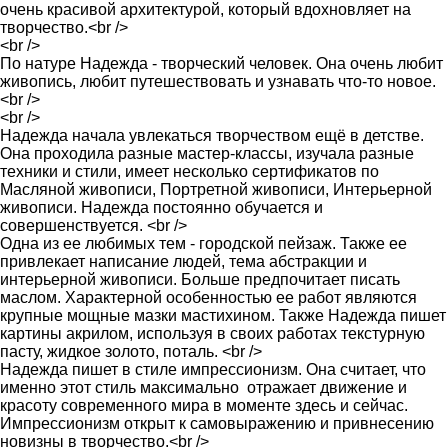
очень красивой архитектурой, который вдохновляет на
творчество.<br />
<br />
По натуре Надежда - творческий человек. Она очень любит
живопись, любит путешествовать и узнавать что-то новое.
<br />
<br />
Надежда начала увлекаться творчеством ещё в детстве.
Она проходила разные мастер-классы, изучала разные
техники и стили, имеет несколько сертификатов по
Масляной живописи, Портретной живописи, Интерьерной
живописи. Надежда постоянно обучается и
совершенствуется. <br />
Одна из ее любимых тем - городской пейзаж. Также ее
привлекает написание людей, тема абстракции и
интерьерной живописи. Больше предпочитает писать
маслом. Характерной особенностью ее работ являются
крупные мощные мазки мастихином. Также Надежда пишет
картины акрилом, используя в своих работах текстурную
пасту, жидкое золото, поталь. <br />
Надежда пишет в стиле импрессионизм. Она считает, что
именно этот стиль максимально отражает движение и
красоту современного мира в моменте здесь и сейчас.
Импрессионизм открыт к самовыражению и привнесению
новизны в творчество.<br />