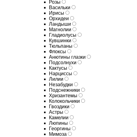
Розы
Васильки
Ирисы
Орхидеи
Ландыши
Магнолии
Гладиолусы
Кувшинки
Тюльпаны
Флоксы
Анютины глазки
Подсолнухи
Кактусы
Нарциссы
Лилии
Незабудки
Подснежники
Хризантемы
Колокольчики
Гвоздики
Астры
Камелии
Люпины
Георгины
Мимоза