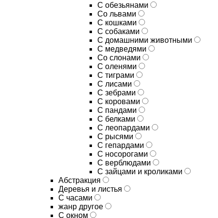
С обезьянами
Со львами
С кошками
С собаками
С домашними животными
С медведями
Со слонами
С оленями
С тиграми
С лисами
С зебрами
С коровами
С пандами
С белками
С леопардами
С рысями
С гепардами
С носорогами
С верблюдами
С зайцами и кроликами
Абстракция
Деревья и листья
С часами
жанр другое
С окном