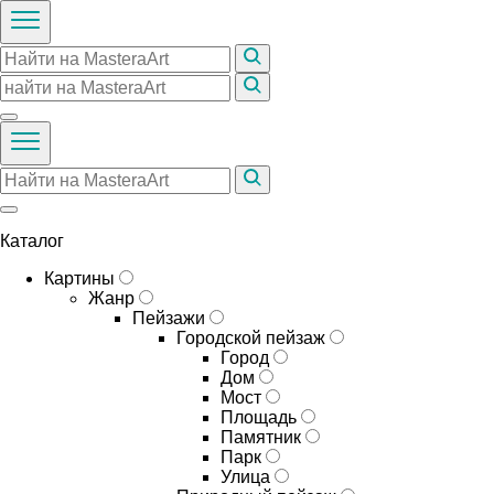
Каталог
Картины
Жанр
Пейзажи
Городской пейзаж
Город
Дом
Мост
Площадь
Памятник
Парк
Улица