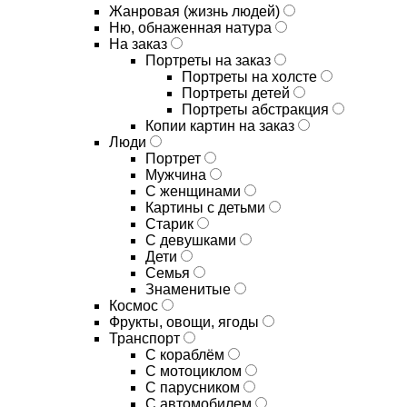
Жанровая (жизнь людей)
Ню, обнаженная натура
На заказ
Портреты на заказ
Портреты на холсте
Портреты детей
Портреты абстракция
Копии картин на заказ
Люди
Портрет
Мужчина
С женщинами
Картины с детьми
Старик
С девушками
Дети
Семья
Знаменитые
Космос
Фрукты, овощи, ягоды
Транспорт
С кораблём
С мотоциклом
С парусником
С автомобилем