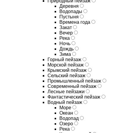
Природный пейзаж
Деревня
Водопады
Пустыня
Времена года
Закат
Вечер
Река
Ночь
Дождь
Зима
Горный пейзаж
Морской пейзаж
Крымский пейзаж
Сельский пейзаж
Промышленный пейзаж
Современный пейзаж
Лесные пейзажи
Фантастический пейзаж
Водный пейзаж
Море
Океан
Водопад
Озеро
Река