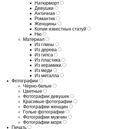
Натюрморт
Девушки
Античная
Романтик
Женщины
Копии известных статуй
Ню
Материал
Из глины
Из дерева
Из гипса
Из пластика
Из керамики
Из меди
Из металла
Фотографии
Чёрно-белые
Цветные
Фотографии девушек
Красивые фотографии
Фотографии женщин
Голые фотографии
Фотографии мужчин
Фотографии моря
Печать