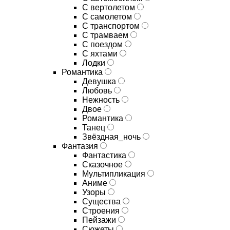
С вертолетом
С самолетом
С транспортом
С трамваем
С поездом
С яхтами
Лодки
Романтика
Девушка
Любовь
Нежность
Двое
Романтика
Танец
Звёздная_ночь
Фантазия
Фантастика
Сказочное
Мультипликация
Аниме
Узоры
Существа
Строения
Пейзажи
Сюжеты