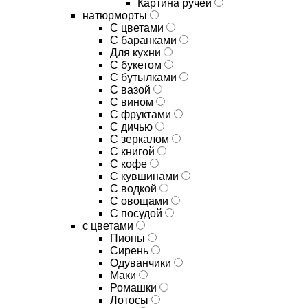
Картина ручей
натюрморты
С цветами
С баранками
Для кухни
C букетом
C бутылками
C вазой
C вином
C фруктами
C дичью
C зеркалом
C книгой
C кофе
C кувшинами
C водкой
C овощами
C посудой
с цветами
Пионы
Сирень
Одуванчики
Маки
Ромашки
Лотосы