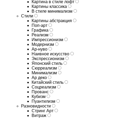
Картина в стиле лофт
Картины классика
В стиле минимализм
Стили
Картины абстракция
Поп-арт
Графика
Реализм
Импрессионизм
Модернизм
Ар-нуво
Наивное искусство
Экспрессионизм
Японский стиль
Сюрреализм
Минимализм
Ар деко
Китайский стиль
Соцреализм
Прованс
Кубизм
Пуантилизм
Разновидности
Стринг Арт
Витраж