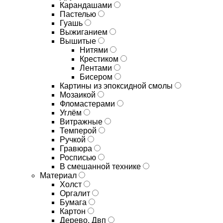
Карандашами
Пастелью
Гуашь
Выжиганием
Вышитые
Нитями
Крестиком
Лентами
Бисером
Картины из эпоксидной смолы
Мозаикой
Фломастерами
Углём
Витражные
Темперой
Ручкой
Гравюра
Росписью
В смешанной технике
Материал
Холст
Оргалит
Бумага
Картон
Дерево, Двп