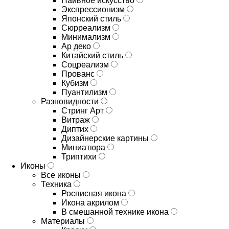
Наивное искусство
Экспрессионизм
Японский стиль
Сюрреализм
Минимализм
Ар деко
Китайский стиль
Соцреализм
Прованс
Кубизм
Пуантилизм
Разновидности
Стринг Арт
Витраж
Диптих
Дизайнерские картины
Миниатюра
Триптихи
Иконы
Все иконы
Техника
Росписная икона
Икона акрилом
В смешанной технике икона
Материалы