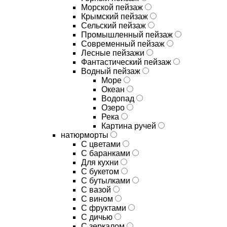
Морской пейзаж
Крымский пейзаж
Сельский пейзаж
Промышленный пейзаж
Современный пейзаж
Лесные пейзажи
Фантастический пейзаж
Водный пейзаж
Море
Океан
Водопад
Озеро
Река
Картина ручей
натюрморты
С цветами
С баранками
Для кухни
C букетом
C бутылками
C вазой
C вином
C фруктами
C дичью
C зеркалом