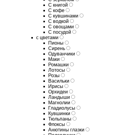
C книгой
C кофе
C кувшинами
C водкой
C овощами
C посудой
с цветами
Пионы
Сирень
Одуванчики
Маки
Ромашки
Лотосы
Розы
Васильки
Ирисы
Орхидеи
Ландыши
Магнолии
Гладиолусы
Кувшинки
Тюльпаны
Флоксы
Анютины глазки