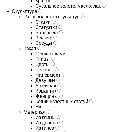
Краски
Сусальное золото, масло, лак
Скульптура
Разновидности скульптур
Статуи
Статуэтки
Барельеф
Рельеф
Сосуды
Какая
С животными
Птицы
Цветы
Человек
Натюрморт
Девушки
Античная
Романтик
Женщины
Копии известных статуй
Ню
Материал
Из глины
Из дерева
Из гипса