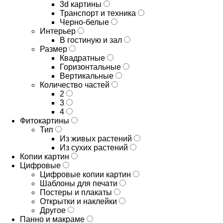
3d картины
Транспорт и техника
Черно-белые
Интерьер
В гостиную и зал
Размер
Квадратные
Горизонтальные
Вертикальные
Количество частей
2
3
4
Фитокартины
Тип
Из живых растений
Из сухих растений
Копии картин
Цифровые
Цифровые копии картин
Шаблоны для печати
Постеры и плакаты
Открытки и наклейки
Другое
Панно и макраме