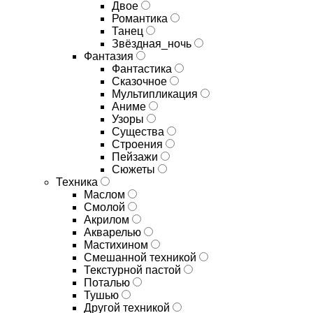
Двое
Романтика
Танец
Звёздная_ночь
Фантазия
Фантастика
Сказочное
Мультипликация
Аниме
Узоры
Существа
Строения
Пейзажи
Сюжеты
Техника
Маслом
Смолой
Акрилом
Акварелью
Мастихином
Смешанной техникой
Текстурной пастой
Поталью
Тушью
Другой техникой