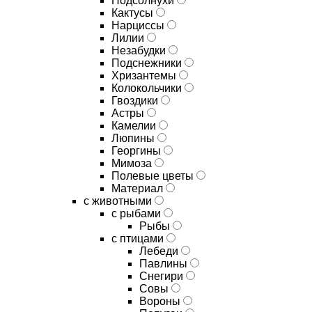
Подсолнухи
Кактусы
Нарциссы
Лилии
Незабудки
Подснежники
Хризантемы
Колокольчики
Гвоздики
Астры
Камелии
Люпины
Георгины
Мимоза
Полевые цветы
Материал
с животными
с рыбами
Рыбы
с птицами
Лебеди
Павлины
Снегири
Совы
Вороны