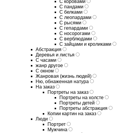
С коровами
С пандами
С белками
С леопардами
С рысями
С гепардами
С носорогами
С верблюдами
С зайцами и кроликами
Абстракция
Деревья и листья
С часами
жанр другое
С окном
Жанровая (жизнь людей)
Ню, обнаженная натура
На заказ
Портреты на заказ
Портреты на холсте
Портреты детей
Портреты абстракция
Копии картин на заказ
Люди
Портрет
Мужчина