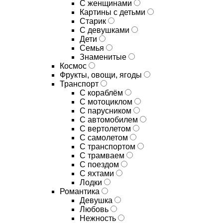
С женщинами
Картины с детьми
Старик
С девушками
Дети
Семья
Знаменитые
Космос
Фрукты, овощи, ягоды
Транспорт
С кораблём
С мотоциклом
С парусником
С автомобилем
С вертолетом
С самолетом
С транспортом
С трамваем
С поездом
С яхтами
Лодки
Романтика
Девушка
Любовь
Нежность