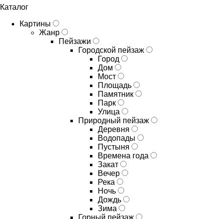
Каталог
Картины
Жанр
Пейзажи
Городской пейзаж
Город
Дом
Мост
Площадь
Памятник
Парк
Улица
Природный пейзаж
Деревня
Водопады
Пустыня
Времена года
Закат
Вечер
Река
Ночь
Дождь
Зима
Горный пейзаж