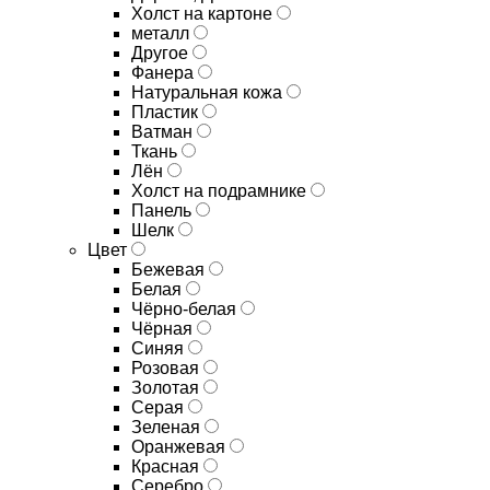
Холст на картоне
металл
Другое
Фанера
Натуральная кожа
Пластик
Ватман
Ткань
Лён
Холст на подрамнике
Панель
Шелк
Цвет
Бежевая
Белая
Чёрно-белая
Чёрная
Синяя
Розовая
Золотая
Серая
Зеленая
Оранжевая
Красная
Серебро