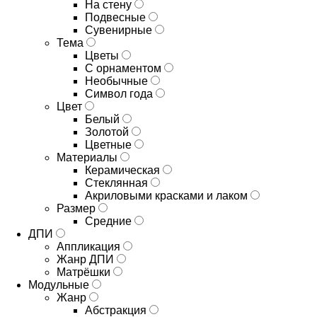
На стену
Подвесные
Сувенирные
Тема
Цветы
С орнаментом
Необычные
Символ года
Цвет
Белый
Золотой
Цветные
Материалы
Керамическая
Стеклянная
Акриловыми красками и лаком
Размер
Средние
ДПИ
Аппликация
Жанр ДПИ
Матрёшки
Модульные
Жанр
Абстракция