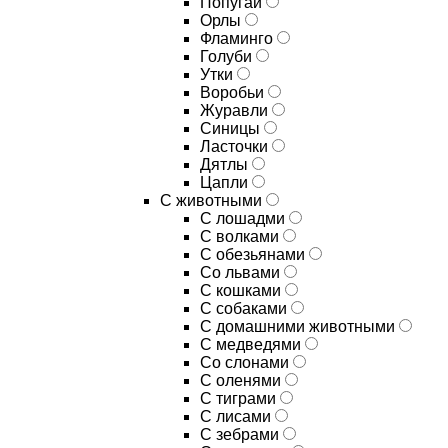
Попугаи
Орлы
Фламинго
Голуби
Утки
Воробьи
Журавли
Синицы
Ласточки
Дятлы
Цапли
С животными
С лошадми
С волками
С обезьянами
Со львами
С кошками
С собаками
С домашними животными
С медведями
Со слонами
С оленями
С тиграми
С лисами
С зебрами