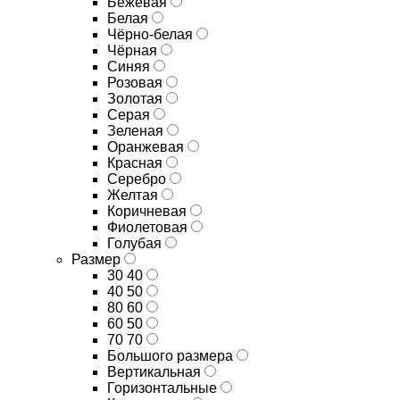
Бежевая
Белая
Чёрно-белая
Чёрная
Синяя
Розовая
Золотая
Серая
Зеленая
Оранжевая
Красная
Серебро
Желтая
Коричневая
Фиолетовая
Голубая
Размер
30 40
40 50
80 60
60 50
70 70
Большого размера
Вертикальная
Горизонтальные