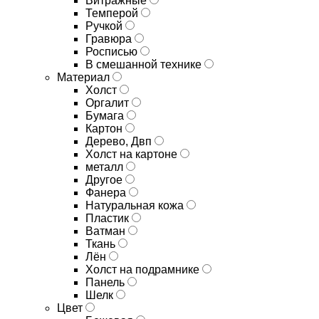
Витражные
Темперой
Ручкой
Гравюра
Росписью
В смешанной технике
Материал
Холст
Оргалит
Бумага
Картон
Дерево, Двп
Холст на картоне
металл
Другое
Фанера
Натуральная кожа
Пластик
Ватман
Ткань
Лён
Холст на подрамнике
Панель
Шелк
Цвет