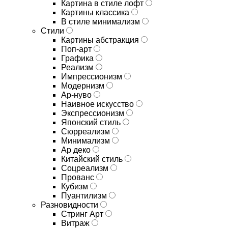
Картина в стиле лофт
Картины классика
В стиле минимализм
Стили
Картины абстракция
Поп-арт
Графика
Реализм
Импрессионизм
Модернизм
Ар-нуво
Наивное искусство
Экспрессионизм
Японский стиль
Сюрреализм
Минимализм
Ар деко
Китайский стиль
Соцреализм
Прованс
Кубизм
Пуантилизм
Разновидности
Стринг Арт
Витраж