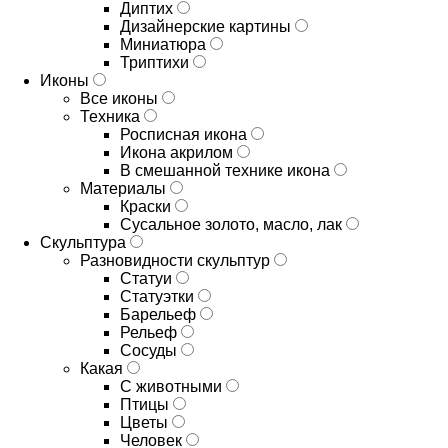
Диптих
Дизайнерские картины
Миниатюра
Триптихи
Иконы
Все иконы
Техника
Росписная икона
Икона акрилом
В смешанной технике икона
Материалы
Краски
Сусальное золото, масло, лак
Скульптура
Разновидности скульптур
Статуи
Статуэтки
Барельеф
Рельеф
Сосуды
Какая
С животными
Птицы
Цветы
Человек