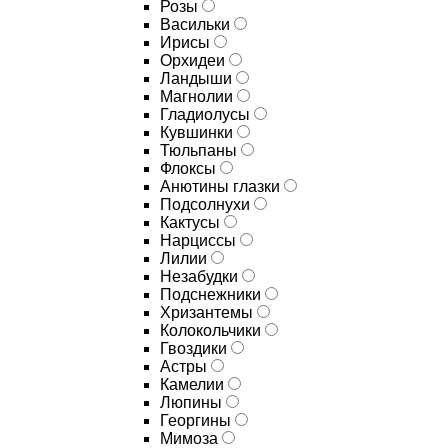
Розы
Васильки
Ирисы
Орхидеи
Ландыши
Магнолии
Гладиолусы
Кувшинки
Тюльпаны
Флоксы
Анютины глазки
Подсолнухи
Кактусы
Нарциссы
Лилии
Незабудки
Подснежники
Хризантемы
Колокольчики
Гвоздики
Астры
Камелии
Люпины
Георгины
Мимоза