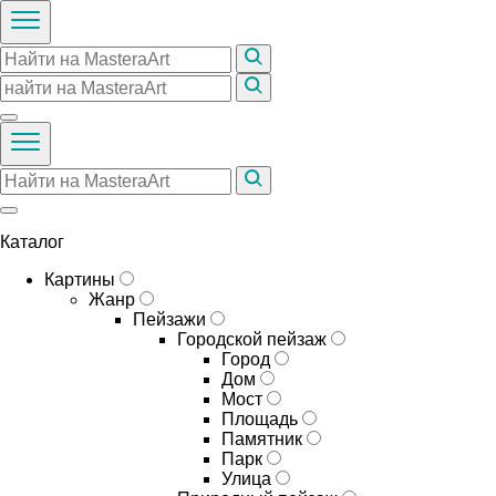
Каталог
Картины
Жанр
Пейзажи
Городской пейзаж
Город
Дом
Мост
Площадь
Памятник
Парк
Улица