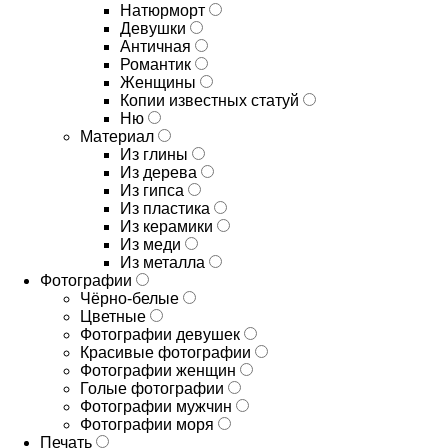
Натюрморт
Девушки
Античная
Романтик
Женщины
Копии известных статуй
Ню
Материал
Из глины
Из дерева
Из гипса
Из пластика
Из керамики
Из меди
Из металла
Фотографии
Чёрно-белые
Цветные
Фотографии девушек
Красивые фотографии
Фотографии женщин
Голые фотографии
Фотографии мужчин
Фотографии моря
Печать