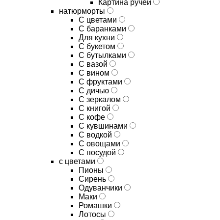
Картина ручей
натюрморты
С цветами
С баранками
Для кухни
C букетом
C бутылками
C вазой
C вином
C фруктами
C дичью
C зеркалом
C книгой
C кофе
C кувшинами
C водкой
C овощами
C посудой
с цветами
Пионы
Сирень
Одуванчики
Маки
Ромашки
Лотосы