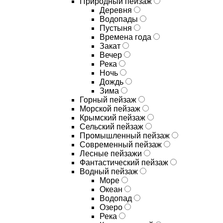
Природный пейзаж
Деревня
Водопады
Пустыня
Времена года
Закат
Вечер
Река
Ночь
Дождь
Зима
Горный пейзаж
Морской пейзаж
Крымский пейзаж
Сельский пейзаж
Промышленный пейзаж
Современный пейзаж
Лесные пейзажи
Фантастический пейзаж
Водный пейзаж
Море
Океан
Водопад
Озеро
Река