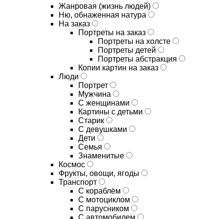
Жанровая (жизнь людей)
Ню, обнаженная натура
На заказ
Портреты на заказ
Портреты на холсте
Портреты детей
Портреты абстракция
Копии картин на заказ
Люди
Портрет
Мужчина
С женщинами
Картины с детьми
Старик
С девушками
Дети
Семья
Знаменитые
Космос
Фрукты, овощи, ягоды
Транспорт
С кораблём
С мотоциклом
С парусником
С автомобилем