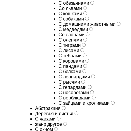
С обезьянами
Со львами
С кошками
С собаками
С домашними животными
С медведями
Со слонами
С оленями
С тиграми
С лисами
С зебрами
С коровами
С пандами
С белками
С леопардами
С рысями
С гепардами
С носорогами
С верблюдами
С зайцами и кроликами
Абстракция
Деревья и листья
С часами
жанр другое
С окном