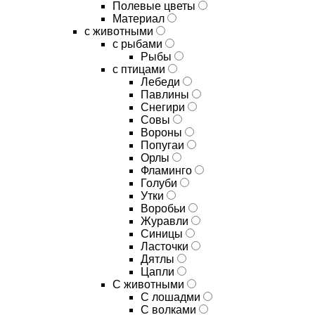
Полевые цветы
Материал
с животными
с рыбами
Рыбы
с птицами
Лебеди
Павлины
Снегири
Совы
Вороны
Попугаи
Орлы
Фламинго
Голуби
Утки
Воробьи
Журавли
Синицы
Ласточки
Дятлы
Цапли
С животными
С лошадми
С волками