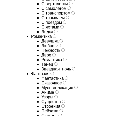
С вертолетом
С самолетом
С транспортом
С трамваем
С поездом
С яхтами
Лодки
Романтика
Девушка
Любовь
Нежность
Двое
Романтика
Танец
Звёздная_ночь
Фантазия
Фантастика
Сказочное
Мультипликация
Аниме
Узоры
Существа
Строения
Пейзажи
Сюжеты