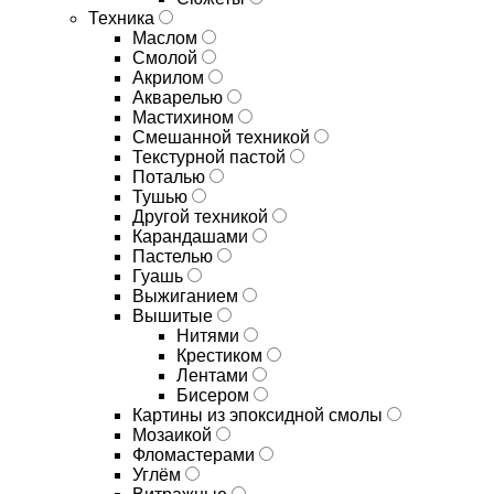
Техника
Маслом
Смолой
Акрилом
Акварелью
Мастихином
Смешанной техникой
Текстурной пастой
Поталью
Тушью
Другой техникой
Карандашами
Пастелью
Гуашь
Выжиганием
Вышитые
Нитями
Крестиком
Лентами
Бисером
Картины из эпоксидной смолы
Мозаикой
Фломастерами
Углём