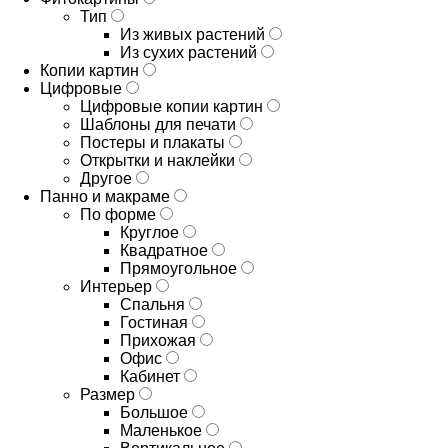
Тип
Из живых растений
Из сухих растений
Копии картин
Цифровые
Цифровые копии картин
Шаблоны для печати
Постеры и плакаты
Открытки и наклейки
Другое
Панно и макраме
По форме
Круглое
Квадратное
Прямоугольное
Интерьер
Спальня
Гостиная
Прихожая
Офис
Кабинет
Размер
Большое
Маленькое