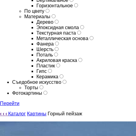
Вертикальное
Горизонтальное
По цвету
Материалы
Дерево
Эпоксидная смола
Текстурная паста
Металлическая основа
Фанера
Шерсть
Поталь
Акриловая краска
Пластик
Гипс
Керамика
Съедобное искусство
Торты
Фотокартины
Перейти
‹
‹
‹
Каталог
Картины
Горный пейзаж