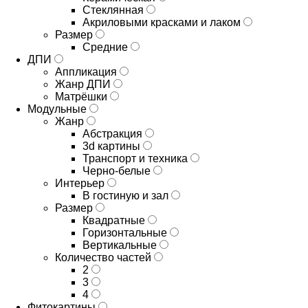
Стеклянная
Акриловыми красками и лаком
Размер
Средние
ДПИ
Аппликация
Жанр ДПИ
Матрёшки
Модульные
Жанр
Абстракция
3d картины
Транспорт и техника
Черно-белые
Интерьер
В гостиную и зал
Размер
Квадратные
Горизонтальные
Вертикальные
Количество частей
2
3
4
Фитокартины