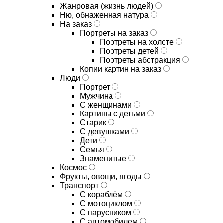
Жанровая (жизнь людей)
Ню, обнаженная натура
На заказ
Портреты на заказ
Портреты на холсте
Портреты детей
Портреты абстракция
Копии картин на заказ
Люди
Портрет
Мужчина
С женщинами
Картины с детьми
Старик
С девушками
Дети
Семья
Знаменитые
Космос
Фрукты, овощи, ягоды
Транспорт
С кораблём
С мотоциклом
С парусником
С автомобилем