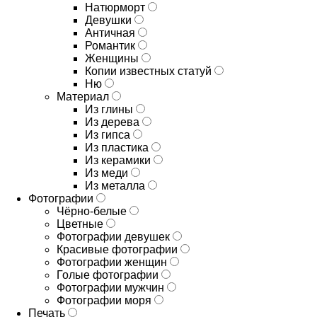
Натюрморт
Девушки
Античная
Романтик
Женщины
Копии известных статуй
Ню
Материал
Из глины
Из дерева
Из гипса
Из пластика
Из керамики
Из меди
Из металла
Фотографии
Чёрно-белые
Цветные
Фотографии девушек
Красивые фотографии
Фотографии женщин
Голые фотографии
Фотографии мужчин
Фотографии моря
Печать