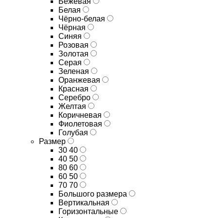
Бежевая
Белая
Чёрно-белая
Чёрная
Синяя
Розовая
Золотая
Серая
Зеленая
Оранжевая
Красная
Серебро
Желтая
Коричневая
Фиолетовая
Голубая
Размер
30 40
40 50
80 60
60 50
70 70
Большого размера
Вертикальная
Горизонтальные