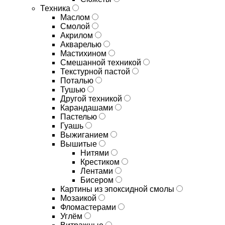
Техника
Маслом
Смолой
Акрилом
Акварелью
Мастихином
Смешанной техникой
Текстурной пастой
Поталью
Тушью
Другой техникой
Карандашами
Пастелью
Гуашь
Выжиганием
Вышитые
Нитями
Крестиком
Лентами
Бисером
Картины из эпоксидной смолы
Мозаикой
Фломастерами
Углём