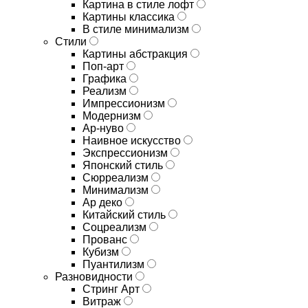
Картина в стиле лофт
Картины классика
В стиле минимализм
Стили
Картины абстракция
Поп-арт
Графика
Реализм
Импрессионизм
Модернизм
Ар-нуво
Наивное искусство
Экспрессионизм
Японский стиль
Сюрреализм
Минимализм
Ар деко
Китайский стиль
Соцреализм
Прованс
Кубизм
Пуантилизм
Разновидности
Стринг Арт
Витраж