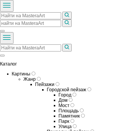
Каталог
Картины
Жанр
Пейзажи
Городской пейзаж
Город
Дом
Мост
Площадь
Памятник
Парк
Улица