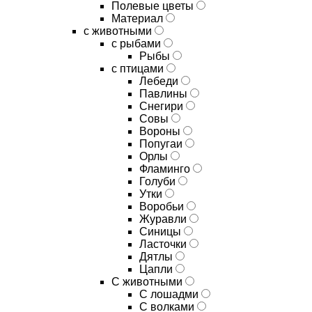
Полевые цветы
Материал
с животными
с рыбами
Рыбы
с птицами
Лебеди
Павлины
Снегири
Совы
Вороны
Попугаи
Орлы
Фламинго
Голуби
Утки
Воробьи
Журавли
Синицы
Ласточки
Дятлы
Цапли
С животными
С лошадми
С волками