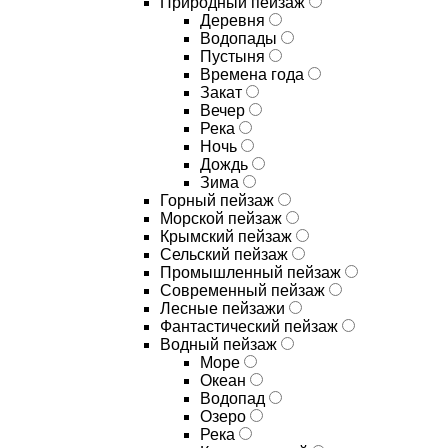
Природный пейзаж
Деревня
Водопады
Пустыня
Времена года
Закат
Вечер
Река
Ночь
Дождь
Зима
Горный пейзаж
Морской пейзаж
Крымский пейзаж
Сельский пейзаж
Промышленный пейзаж
Современный пейзаж
Лесные пейзажи
Фантастический пейзаж
Водный пейзаж
Море
Океан
Водопад
Озеро
Река