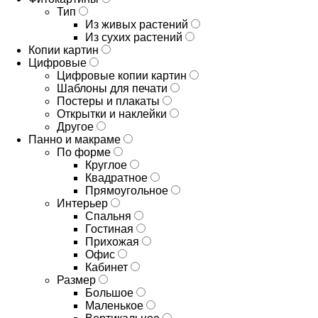
Тип
Из живых растений
Из сухих растений
Копии картин
Цифровые
Цифровые копии картин
Шаблоны для печати
Постеры и плакаты
Открытки и наклейки
Другое
Панно и макраме
По форме
Круглое
Квадратное
Прямоугольное
Интерьер
Спальня
Гостиная
Прихожая
Офис
Кабинет
Размер
Большое
Маленькое