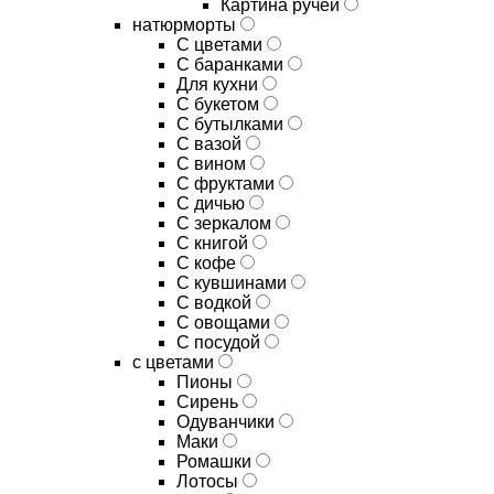
Картина ручей
натюрморты
С цветами
С баранками
Для кухни
C букетом
C бутылками
C вазой
C вином
C фруктами
C дичью
C зеркалом
C книгой
C кофе
C кувшинами
C водкой
C овощами
C посудой
с цветами
Пионы
Сирень
Одуванчики
Маки
Ромашки
Лотосы