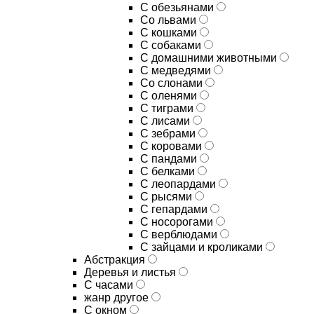
С обезьянами
Со львами
С кошками
С собаками
С домашними животными
С медведями
Со слонами
С оленями
С тиграми
С лисами
С зебрами
С коровами
С пандами
С белками
С леопардами
С рысями
С гепардами
С носорогами
С верблюдами
С зайцами и кроликами
Абстракция
Деревья и листья
С часами
жанр другое
С окном