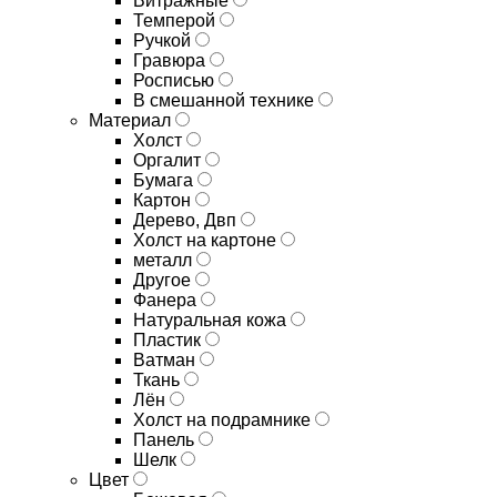
Витражные
Темперой
Ручкой
Гравюра
Росписью
В смешанной технике
Материал
Холст
Оргалит
Бумага
Картон
Дерево, Двп
Холст на картоне
металл
Другое
Фанера
Натуральная кожа
Пластик
Ватман
Ткань
Лён
Холст на подрамнике
Панель
Шелк
Цвет