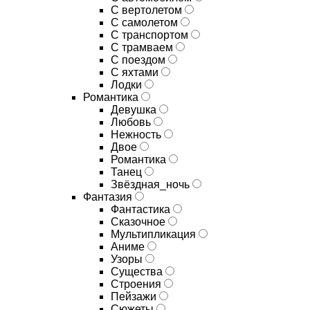
С вертолетом
С самолетом
С транспортом
С трамваем
С поездом
С яхтами
Лодки
Романтика
Девушка
Любовь
Нежность
Двое
Романтика
Танец
Звёздная_ночь
Фантазия
Фантастика
Сказочное
Мультипликация
Аниме
Узоры
Существа
Строения
Пейзажи
Сюжеты