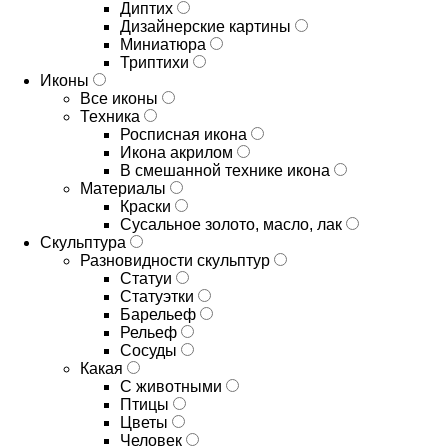
Диптих
Дизайнерские картины
Миниатюра
Триптихи
Иконы
Все иконы
Техника
Росписная икона
Икона акрилом
В смешанной технике икона
Материалы
Краски
Сусальное золото, масло, лак
Скульптура
Разновидности скульптур
Статуи
Статуэтки
Барельеф
Рельеф
Сосуды
Какая
С животными
Птицы
Цветы
Человек