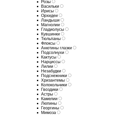
Розы
Васильки
Ирисы
Орхидеи
Ландыши
Магнолии
Гладиолусы
Кувшинки
Тюльпаны
Флоксы
Анютины глазки
Подсолнухи
Кактусы
Нарциссы
Лилии
Незабудки
Подснежники
Хризантемы
Колокольчики
Гвоздики
Астры
Камелии
Люпины
Георгины
Мимоза