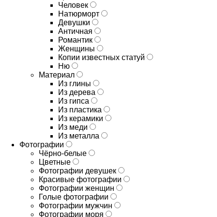
Человек
Натюрморт
Девушки
Античная
Романтик
Женщины
Копии известных статуй
Ню
Материал
Из глины
Из дерева
Из гипса
Из пластика
Из керамики
Из меди
Из металла
Фотографии
Чёрно-белые
Цветные
Фотографии девушек
Красивые фотографии
Фотографии женщин
Голые фотографии
Фотографии мужчин
Фотографии моря