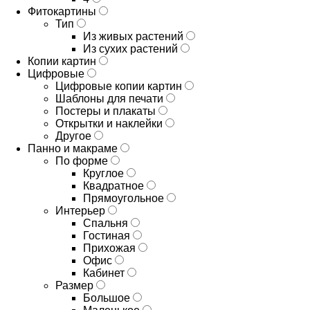
Фитокартины
Тип
Из живых растений
Из сухих растений
Копии картин
Цифровые
Цифровые копии картин
Шаблоны для печати
Постеры и плакаты
Открытки и наклейки
Другое
Панно и макраме
По форме
Круглое
Квадратное
Прямоугольное
Интерьер
Спальня
Гостиная
Прихожая
Офис
Кабинет
Размер
Большое