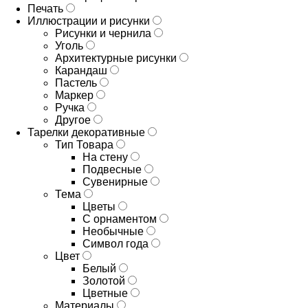
Печать
Иллюстрации и рисунки
Рисунки и чернила
Уголь
Архитектурные рисунки
Карандаш
Пастель
Маркер
Ручка
Другое
Тарелки декоративные
Тип Товара
На стену
Подвесные
Сувенирные
Тема
Цветы
С орнаментом
Необычные
Символ года
Цвет
Белый
Золотой
Цветные
Материалы