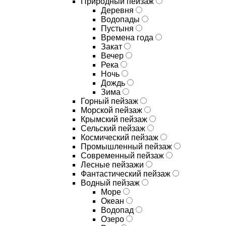
Природный пейзаж
Деревня
Водопады
Пустыня
Времена года
Закат
Вечер
Река
Ночь
Дождь
Зима
Горный пейзаж
Морской пейзаж
Крымский пейзаж
Сельский пейзаж
Космический пейзаж
Промышленный пейзаж
Современный пейзаж
Лесные пейзажи
Фантастический пейзаж
Водный пейзаж
Море
Океан
Водопад
Озеро