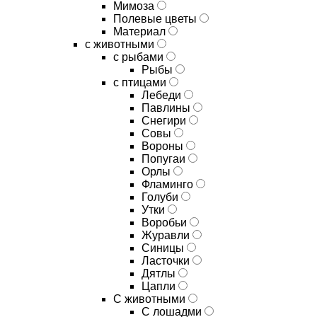
Мимоза
Полевые цветы
Материал
с животными
с рыбами
Рыбы
с птицами
Лебеди
Павлины
Снегири
Совы
Вороны
Попугаи
Орлы
Фламинго
Голуби
Утки
Воробьи
Журавли
Синицы
Ласточки
Дятлы
Цапли
С животными
С лошадми