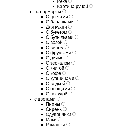
Река
Картина ручей
натюрморты
С цветами
С баранками
Для кухни
C букетом
C бутылками
C вазой
C вином
C фруктами
C дичью
C зеркалом
C книгой
C кофе
C кувшинами
C водкой
C овощами
C посудой
с цветами
Пионы
Сирень
Одуванчики
Маки
Ромашки