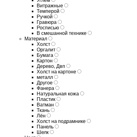
Углём
Витражные
Темперой
Ручкой
Гравюра
Росписью
В смешанной технике
Материал
Холст
Оргалит
Бумага
Картон
Дерево, Двп
Холст на картоне
металл
Другое
Фанера
Натуральная кожа
Пластик
Ватман
Ткань
Лён
Холст на подрамнике
Панель
Шелк