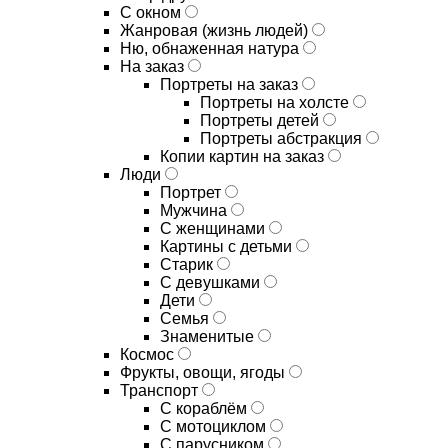
С окном
Жанровая (жизнь людей)
Ню, обнаженная натура
На заказ
Портреты на заказ
Портреты на холсте
Портреты детей
Портреты абстракция
Копии картин на заказ
Люди
Портрет
Мужчина
С женщинами
Картины с детьми
Старик
С девушками
Дети
Семья
Знаменитые
Космос
Фрукты, овощи, ягоды
Транспорт
С кораблём
С мотоциклом
С парусником