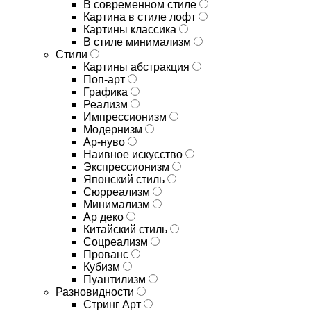
В современном стиле
Картина в стиле лофт
Картины классика
В стиле минимализм
Стили
Картины абстракция
Поп-арт
Графика
Реализм
Импрессионизм
Модернизм
Ар-нуво
Наивное искусство
Экспрессионизм
Японский стиль
Сюрреализм
Минимализм
Ар деко
Китайский стиль
Соцреализм
Прованс
Кубизм
Пуантилизм
Разновидности
Стринг Арт