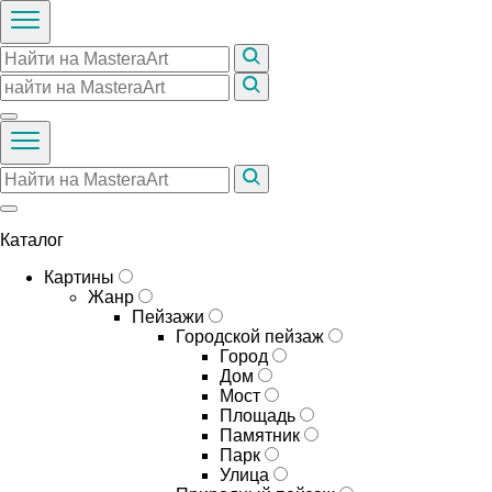
Каталог
Картины
Жанр
Пейзажи
Городской пейзаж
Город
Дом
Мост
Площадь
Памятник
Парк
Улица