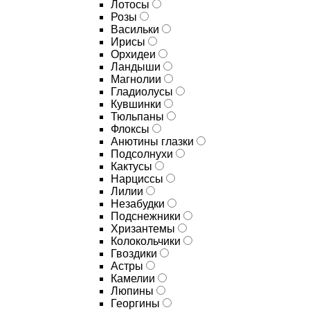
Лотосы
Розы
Васильки
Ирисы
Орхидеи
Ландыши
Магнолии
Гладиолусы
Кувшинки
Тюльпаны
Флоксы
Анютины глазки
Подсолнухи
Кактусы
Нарциссы
Лилии
Незабудки
Подснежники
Хризантемы
Колокольчики
Гвоздики
Астры
Камелии
Люпины
Георгины