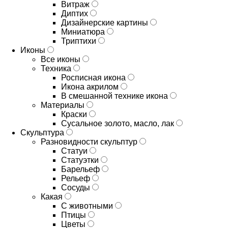
Витраж
Диптих
Дизайнерские картины
Миниатюра
Триптихи
Иконы
Все иконы
Техника
Росписная икона
Икона акрилом
В смешанной технике икона
Материалы
Краски
Сусальное золото, масло, лак
Скульптура
Разновидности скульптур
Статуи
Статуэтки
Барельеф
Рельеф
Сосуды
Какая
С животными
Птицы
Цветы