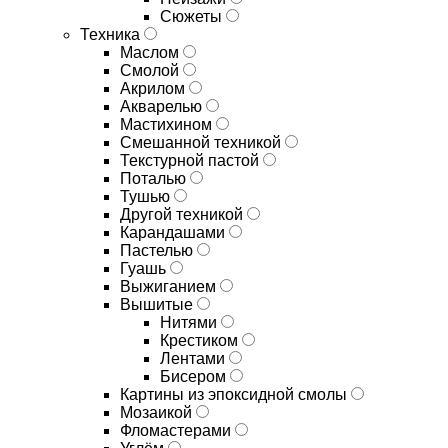
Сюжеты
Техника
Маслом
Смолой
Акрилом
Акварелью
Мастихином
Смешанной техникой
Текстурной пастой
Поталью
Тушью
Другой техникой
Карандашами
Пастелью
Гуашь
Выжиганием
Вышитые
Нитями
Крестиком
Лентами
Бисером
Картины из эпоксидной смолы
Мозаикой
Фломастерами