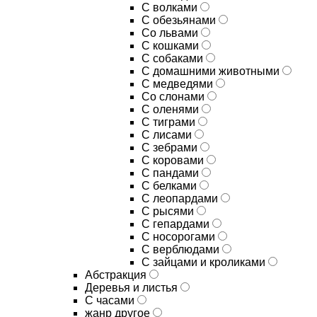
С волками
С обезьянами
Со львами
С кошками
С собаками
С домашними животными
С медведями
Со слонами
С оленями
С тиграми
С лисами
С зебрами
С коровами
С пандами
С белками
С леопардами
С рысями
С гепардами
С носорогами
С верблюдами
С зайцами и кроликами
Абстракция
Деревья и листья
С часами
жанр другое