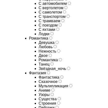
С автомобилем
С вертолетом
С самолетом
С транспортом
С трамваем
С поездом
С яхтами
Лодки
Романтика
Девушка
Любовь
Нежность
Двое
Романтика
Танец
Звёздная_ночь
Фантазия
Фантастика
Сказочное
Мультипликация
Аниме
Узоры
Существа
Строения
Пейзажи