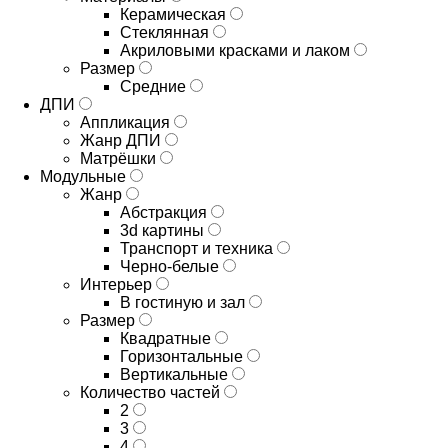
Керамическая
Стеклянная
Акриловыми красками и лаком
Размер
Средние
ДПИ
Аппликация
Жанр ДПИ
Матрёшки
Модульные
Жанр
Абстракция
3d картины
Транспорт и техника
Черно-белые
Интерьер
В гостиную и зал
Размер
Квадратные
Горизонтальные
Вертикальные
Количество частей
2
3
4