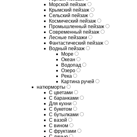
Морской пейзаж
Крымский пейзаж
Сельский пейзаж
Космический пейзаж
Промышленный пейзаж
Современный пейзаж
Лесные пейзажи
Фантастический пейзаж
Водный пейзаж
Море
Океан
Водопад
Озеро
Река
Картина ручей
натюрморты
С цветами
С баранками
Для кухни
C букетом
C бутылками
C вазой
C вином
C фруктами
C дичью