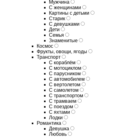
Мужчина
С женщинами
Картины с детьми
Старик
С девушками
Дети
Семья
Знаменитые
Космос
Фрукты, овощи, ягоды
Транспорт
С кораблём
С мотоциклом
С парусником
С автомобилем
С вертолетом
С самолетом
С транспортом
С трамваем
С поездом
С яхтами
Лодки
Романтика
Девушка
Любовь