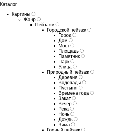
Каталог
Картины
Жанр
Пейзажи
Городской пейзаж
Город
Дом
Мост
Площадь
Памятник
Парк
Улица
Природный пейзаж
Деревня
Водопады
Пустыня
Времена года
Закат
Вечер
Река
Ночь
Дождь
Зима
Горный пейзаж