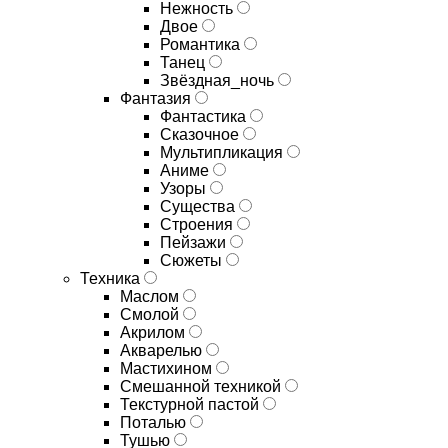
Нежность
Двое
Романтика
Танец
Звёздная_ночь
Фантазия
Фантастика
Сказочное
Мультипликация
Аниме
Узоры
Существа
Строения
Пейзажи
Сюжеты
Техника
Маслом
Смолой
Акрилом
Акварелью
Мастихином
Смешанной техникой
Текстурной пастой
Поталью
Тушью