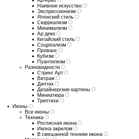
Ар-нуво
Наивное искусство
Экспрессионизм
Японский стиль
Сюрреализм
Минимализм
Ар деко
Китайский стиль
Соцреализм
Прованс
Кубизм
Пуантилизм
Разновидности
Стринг Арт
Витраж
Диптих
Дизайнерские картины
Миниатюра
Триптихи
Иконы
Все иконы
Техника
Росписная икона
Икона акрилом
В смешанной технике икона