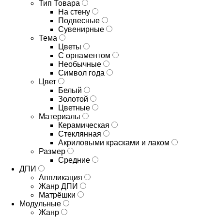
Тип Товара
На стену
Подвесные
Сувенирные
Тема
Цветы
С орнаментом
Необычные
Символ года
Цвет
Белый
Золотой
Цветные
Материалы
Керамическая
Стеклянная
Акриловыми красками и лаком
Размер
Средние
ДПИ
Аппликация
Жанр ДПИ
Матрёшки
Модульные
Жанр