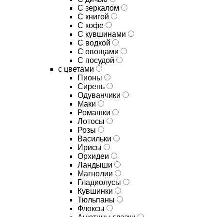
C зеркалом
C книгой
C кофе
C кувшинами
C водкой
C овощами
C посудой
с цветами
Пионы
Сирень
Одуванчики
Маки
Ромашки
Лотосы
Розы
Васильки
Ирисы
Орхидеи
Ландыши
Магнолии
Гладиолусы
Кувшинки
Тюльпаны
Флоксы