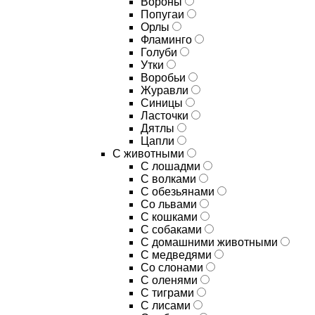
Вороны
Попугаи
Орлы
Фламинго
Голуби
Утки
Воробьи
Журавли
Синицы
Ласточки
Дятлы
Цапли
С животными
С лошадми
С волками
С обезьянами
Со львами
С кошками
С собаками
С домашними животными
С медведями
Со слонами
С оленями
С тиграми
С лисами