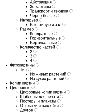
Абстракция
3d картины
Транспорт и техника
Черно-белые
Интерьер
В гостиную и зал
Размер
Квадратные
Горизонтальные
Вертикальные
Количество частей
2
3
4
Фитокартины
Тип
Из живых растений
Из сухих растений
Копии картин
Цифровые
Цифровые копии картин
Шаблоны для печати
Постеры и плакаты
Открытки и наклейки
Другое