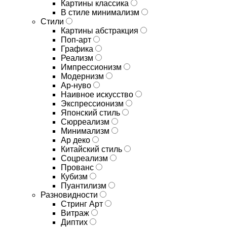
Картины классика
В стиле минимализм
Стили
Картины абстракция
Поп-арт
Графика
Реализм
Импрессионизм
Модернизм
Ар-нуво
Наивное искусство
Экспрессионизм
Японский стиль
Сюрреализм
Минимализм
Ар деко
Китайский стиль
Соцреализм
Прованс
Кубизм
Пуантилизм
Разновидности
Стринг Арт
Витраж
Диптих