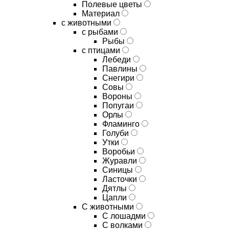
Полевые цветы
Материал
с животными
с рыбами
Рыбы
с птицами
Лебеди
Павлины
Снегири
Совы
Вороны
Попугаи
Орлы
Фламинго
Голуби
Утки
Воробьи
Журавли
Синицы
Ласточки
Дятлы
Цапли
С животными
С лошадми
С волками