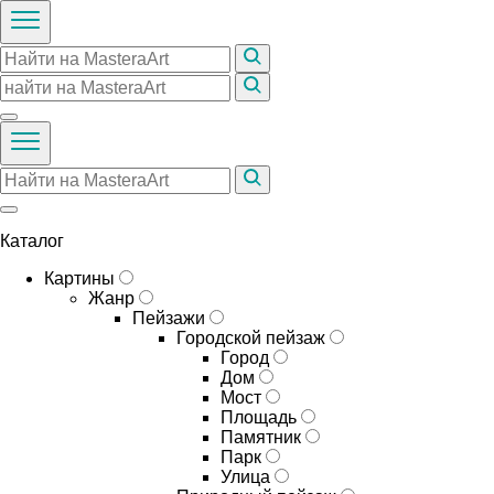
Каталог
Картины
Жанр
Пейзажи
Городской пейзаж
Город
Дом
Мост
Площадь
Памятник
Парк
Улица