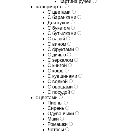
Картина ручей
натюрморты
С цветами
С баранками
Для кухни
C букетом
C бутылками
C вазой
C вином
C фруктами
C дичью
C зеркалом
C книгой
C кофе
C кувшинами
C водкой
C овощами
C посудой
с цветами
Пионы
Сирень
Одуванчики
Маки
Ромашки
Лотосы