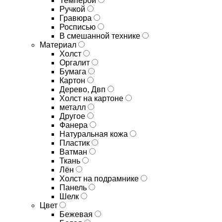
Темперой
Ручкой
Гравюра
Росписью
В смешанной технике
Материал
Холст
Оргалит
Бумага
Картон
Дерево, Двп
Холст на картоне
металл
Другое
Фанера
Натуральная кожа
Пластик
Ватман
Ткань
Лён
Холст на подрамнике
Панель
Шелк
Цвет
Бежевая