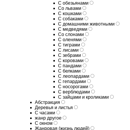
С обезьянами
Со львами
С кошками
С собаками
С домашними животными
С медведями
Со слонами
С оленями
С тиграми
С лисами
С зебрами
С коровами
С пандами
С белками
С леопардами
С гепардами
С носорогами
С верблюдами
С зайцами и кроликами
Абстракция
Деревья и листья
С часами
жанр другое
С окном
Жанровая (жизнь людей)