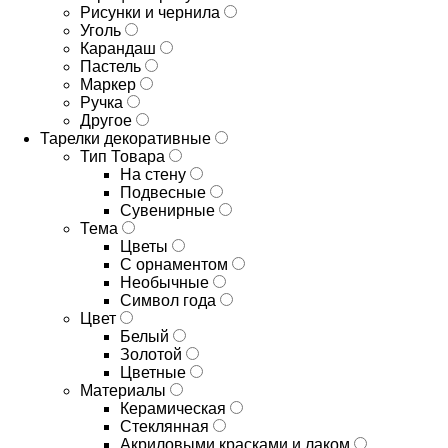
Рисунки и чернила
Уголь
Карандаш
Пастель
Маркер
Ручка
Другое
Тарелки декоративные
Тип Товара
На стену
Подвесные
Сувенирные
Тема
Цветы
С орнаментом
Необычные
Символ года
Цвет
Белый
Золотой
Цветные
Материалы
Керамическая
Стеклянная
Акриловыми красками и лаком