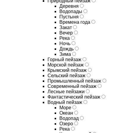
Природный пейзаж
Деревня
Водопады
Пустыня
Времена года
Закат
Вечер
Река
Ночь
Дождь
Зима
Горный пейзаж
Морской пейзаж
Крымский пейзаж
Сельский пейзаж
Промышленный пейзаж
Современный пейзаж
Лесные пейзажи
Фантастический пейзаж
Водный пейзаж
Море
Океан
Водопад
Озеро
Река