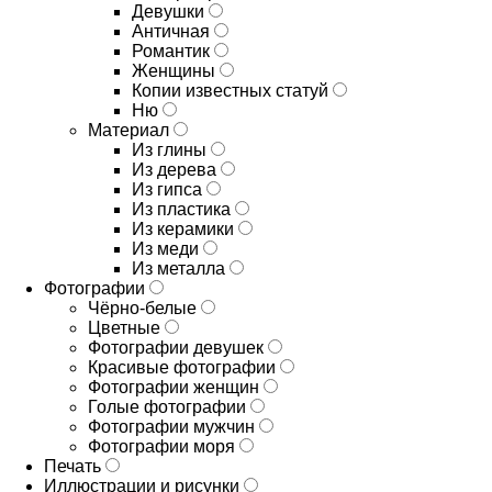
Девушки
Античная
Романтик
Женщины
Копии известных статуй
Ню
Материал
Из глины
Из дерева
Из гипса
Из пластика
Из керамики
Из меди
Из металла
Фотографии
Чёрно-белые
Цветные
Фотографии девушек
Красивые фотографии
Фотографии женщин
Голые фотографии
Фотографии мужчин
Фотографии моря
Печать
Иллюстрации и рисунки