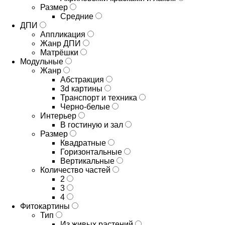
Размер
Средние
ДПИ
Аппликация
Жанр ДПИ
Матрёшки
Модульные
Жанр
Абстракция
3d картины
Транспорт и техника
Черно-белые
Интерьер
В гостиную и зал
Размер
Квадратные
Горизонтальные
Вертикальные
Количество частей
2
3
4
Фитокартины
Тип
Из живых растений