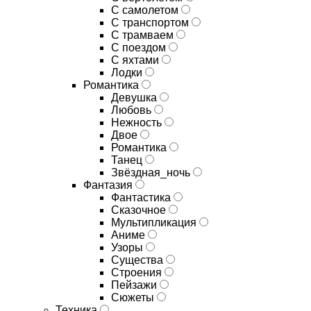
С самолетом
С транспортом
С трамваем
С поездом
С яхтами
Лодки
Романтика
Девушка
Любовь
Нежность
Двое
Романтика
Танец
Звёздная_ночь
Фантазия
Фантастика
Сказочное
Мультипликация
Аниме
Узоры
Существа
Строения
Пейзажи
Сюжеты
Техника