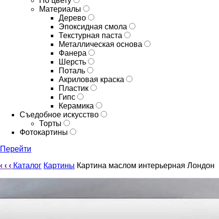
По цвету
Материалы
Дерево
Эпоксидная смола
Текстурная паста
Металлическая основа
Фанера
Шерсть
Поталь
Акриловая краска
Пластик
Гипс
Керамика
Съедобное искусство
Торты
Фотокартины
Перейти
‹
‹
‹
Каталог
Картины
Картина маслом интерьерная Лондон