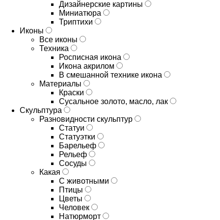
Дизайнерские картины
Миниатюра
Триптихи
Иконы
Все иконы
Техника
Росписная икона
Икона акрилом
В смешанной технике икона
Материалы
Краски
Сусальное золото, масло, лак
Скульптура
Разновидности скульптур
Статуи
Статуэтки
Барельеф
Рельеф
Сосуды
Какая
С животными
Птицы
Цветы
Человек
Натюрморт