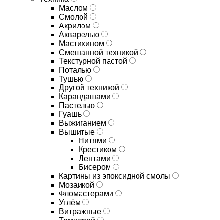
Маслом
Смолой
Акрилом
Акварелью
Мастихином
Смешанной техникой
Текстурной пастой
Поталью
Тушью
Другой техникой
Карандашами
Пастелью
Гуашь
Выжиганием
Вышитые
Нитями
Крестиком
Лентами
Бисером
Картины из эпоксидной смолы
Мозаикой
Фломастерами
Углём
Витражные