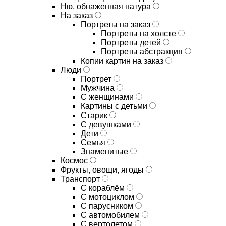
Ню, обнаженная натура
На заказ
Портреты на заказ
Портреты на холсте
Портреты детей
Портреты абстракция
Копии картин на заказ
Люди
Портрет
Мужчина
С женщинами
Картины с детьми
Старик
С девушками
Дети
Семья
Знаменитые
Космос
Фрукты, овощи, ягоды
Транспорт
С кораблём
С мотоциклом
С парусником
С автомобилем
С вертолетом