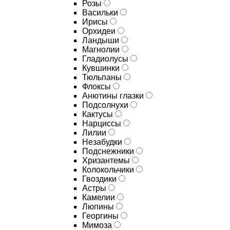
Розы
Васильки
Ирисы
Орхидеи
Ландыши
Магнолии
Гладиолусы
Кувшинки
Тюльпаны
Флоксы
Анютины глазки
Подсолнухи
Кактусы
Нарциссы
Лилии
Незабудки
Подснежники
Хризантемы
Колокольчики
Гвоздики
Астры
Камелии
Люпины
Георгины
Мимоза