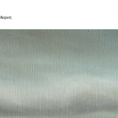
о&quot;