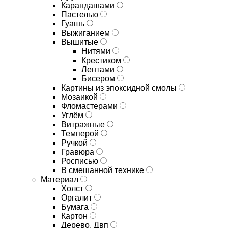
Карандашами
Пастелью
Гуашь
Выжиганием
Вышитые
Нитями
Крестиком
Лентами
Бисером
Картины из эпоксидной смолы
Мозаикой
Фломастерами
Углём
Витражные
Темперой
Ручкой
Гравюра
Росписью
В смешанной технике
Материал
Холст
Оргалит
Бумага
Картон
Дерево, Двп