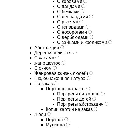
С коровами
С пандами
С белками
С леопардами
С рысями
С гепардами
С носорогами
С верблюдами
С зайцами и кроликами
Абстракция
Деревья и листья
С часами
жанр другое
С окном
Жанровая (жизнь людей)
Ню, обнаженная натура
На заказ
Портреты на заказ
Портреты на холсте
Портреты детей
Портреты абстракция
Копии картин на заказ
Люди
Портрет
Мужчина