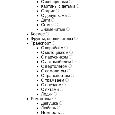
С женщинами
Картины с детьми
Старик
С девушками
Дети
Семья
Знаменитые
Космос
Фрукты, овощи, ягоды
Транспорт
С кораблём
С мотоциклом
С парусником
С автомобилем
С вертолетом
С самолетом
С транспортом
С трамваем
С поездом
С яхтами
Лодки
Романтика
Девушка
Любовь
Нежность