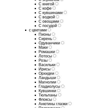
C книгой
C кофе
C кувшинами
C водкой
C овощами
C посудой
с цветами
Пионы
Сирень
Одуванчики
Маки
Ромашки
Лотосы
Розы
Васильки
Ирисы
Орхидеи
Ландыши
Магнолии
Гладиолусы
Кувшинки
Тюльпаны
Флоксы
Анютины глазки