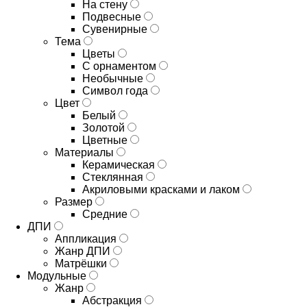
На стену
Подвесные
Сувенирные
Тема
Цветы
С орнаментом
Необычные
Символ года
Цвет
Белый
Золотой
Цветные
Материалы
Керамическая
Стеклянная
Акриловыми красками и лаком
Размер
Средние
ДПИ
Аппликация
Жанр ДПИ
Матрёшки
Модульные
Жанр
Абстракция