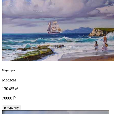
Море грез
Маслом
130x85x6
70000 ₽
в корзину