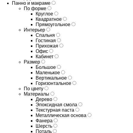
Панно и макраме
По форме
Круглое
Квадратное
Прямоугольное
Интерьер
Спальня
Гостиная
Прихожая
Офис
Кабинет
Размер
Большое
Маленькое
Вертикальное
Горизонтальное
По цвету
Материалы
Дерево
Эпоксидная смола
Текстурная паста
Металлическая основа
Фанера
Шерсть
Поталь