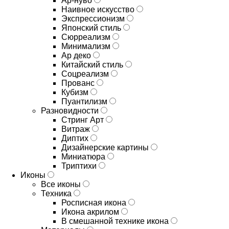
Ар-нуво
Наивное искусство
Экспрессионизм
Японский стиль
Сюрреализм
Минимализм
Ар деко
Китайский стиль
Соцреализм
Прованс
Кубизм
Пуантилизм
Разновидности
Стринг Арт
Витраж
Диптих
Дизайнерские картины
Миниатюра
Триптихи
Иконы
Все иконы
Техника
Росписная икона
Икона акрилом
В смешанной технике икона