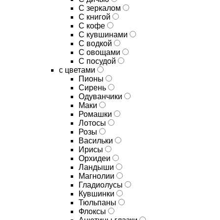
C зеркалом
C книгой
C кофе
C кувшинами
C водкой
C овощами
C посудой
с цветами
Пионы
Сирень
Одуванчики
Маки
Ромашки
Лотосы
Розы
Васильки
Ирисы
Орхидеи
Ландыши
Магнолии
Гладиолусы
Кувшинки
Тюльпаны
Флоксы