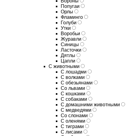
Вороны
Попугаи
Орлы
Фламинго
Голуби
Утки
Воробьи
Журавли
Синицы
Ласточки
Дятлы
Цапли
С животными
С лошадми
С волками
С обезьянами
Со львами
С кошками
С собаками
С домашними животными
С медведями
Со слонами
С оленями
С тиграми
С лисами