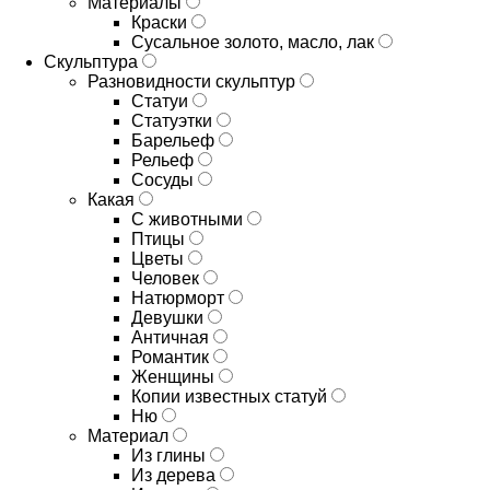
Материалы
Краски
Сусальное золото, масло, лак
Скульптура
Разновидности скульптур
Статуи
Статуэтки
Барельеф
Рельеф
Сосуды
Какая
С животными
Птицы
Цветы
Человек
Натюрморт
Девушки
Античная
Романтик
Женщины
Копии известных статуй
Ню
Материал
Из глины
Из дерева