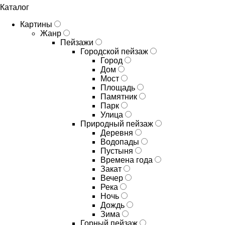
Каталог
Картины
Жанр
Пейзажи
Городской пейзаж
Город
Дом
Мост
Площадь
Памятник
Парк
Улица
Природный пейзаж
Деревня
Водопады
Пустыня
Времена года
Закат
Вечер
Река
Ночь
Дождь
Зима
Горный пейзаж