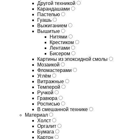
Другой техникой
Карандашами
Пастелью
Гуашь
Выжиганием
Вышитые
Нитями
Крестиком
Лентами
Бисером
Картины из эпоксидной смолы
Мозаикой
Фломастерами
Углём
Витражные
Темперой
Ручкой
Гравюра
Росписью
В смешанной технике
Материал
Холст
Оргалит
Бумага
Картон