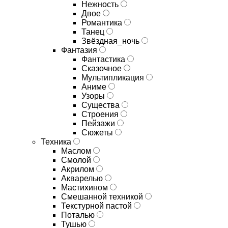
Нежность
Двое
Романтика
Танец
Звёздная_ночь
Фантазия
Фантастика
Сказочное
Мультипликация
Аниме
Узоры
Существа
Строения
Пейзажи
Сюжеты
Техника
Маслом
Смолой
Акрилом
Акварелью
Мастихином
Смешанной техникой
Текстурной пастой
Поталью
Тушью