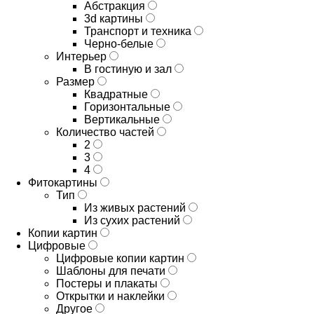
Абстракция
3d картины
Транспорт и техника
Черно-белые
Интерьер
В гостиную и зал
Размер
Квадратные
Горизонтальные
Вертикальные
Количество частей
2
3
4
Фитокартины
Тип
Из живых растений
Из сухих растений
Копии картин
Цифровые
Цифровые копии картин
Шаблоны для печати
Постеры и плакаты
Открытки и наклейки
Другое