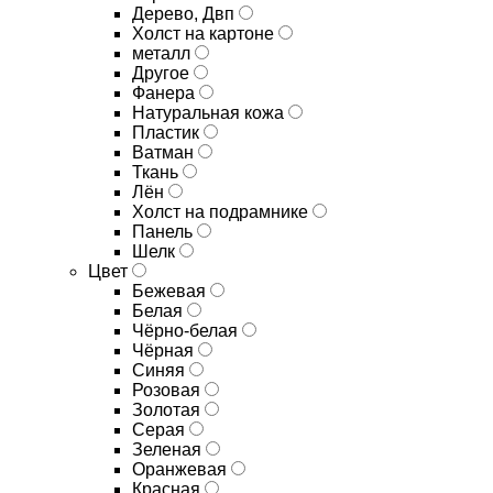
Дерево, Двп
Холст на картоне
металл
Другое
Фанера
Натуральная кожа
Пластик
Ватман
Ткань
Лён
Холст на подрамнике
Панель
Шелк
Цвет
Бежевая
Белая
Чёрно-белая
Чёрная
Синяя
Розовая
Золотая
Серая
Зеленая
Оранжевая
Красная