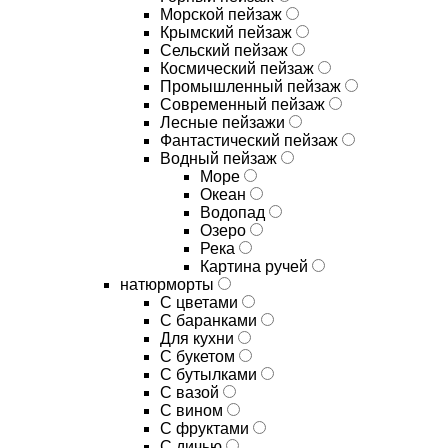
Морской пейзаж
Крымский пейзаж
Сельский пейзаж
Космический пейзаж
Промышленный пейзаж
Современный пейзаж
Лесные пейзажи
Фантастический пейзаж
Водный пейзаж
Море
Океан
Водопад
Озеро
Река
Картина ручей
натюрморты
С цветами
С баранками
Для кухни
C букетом
C бутылками
C вазой
C вином
C фруктами
C дичью