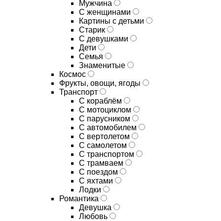
Мужчина
С женщинами
Картины с детьми
Старик
С девушками
Дети
Семья
Знаменитые
Космос
Фрукты, овощи, ягоды
Транспорт
С кораблём
С мотоциклом
С парусником
С автомобилем
С вертолетом
С самолетом
С транспортом
С трамваем
С поездом
С яхтами
Лодки
Романтика
Девушка
Любовь