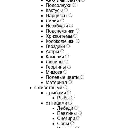
Анютины глазки
Подсолнухи
Кактусы
Нарциссы
Лилии
Незабудки
Подснежники
Хризантемы
Колокольчики
Гвоздики
Астры
Камелии
Люпины
Георгины
Мимоза
Полевые цветы
Материал
с животными
с рыбами
Рыбы
с птицами
Лебеди
Павлины
Снегири
Совы