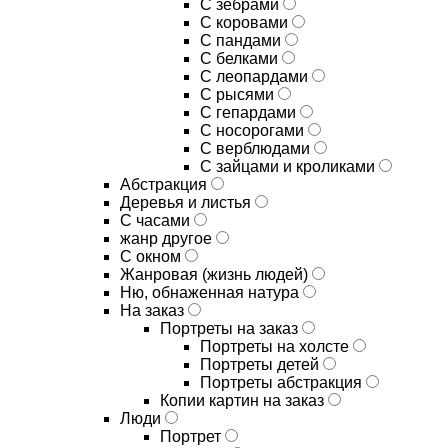
С зебрами
С коровами
С пандами
С белками
С леопардами
С рысями
С гепардами
С носорогами
С верблюдами
С зайцами и кроликами
Абстракция
Деревья и листья
С часами
жанр другое
С окном
Жанровая (жизнь людей)
Ню, обнаженная натура
На заказ
Портреты на заказ
Портреты на холсте
Портреты детей
Портреты абстракция
Копии картин на заказ
Люди
Портрет