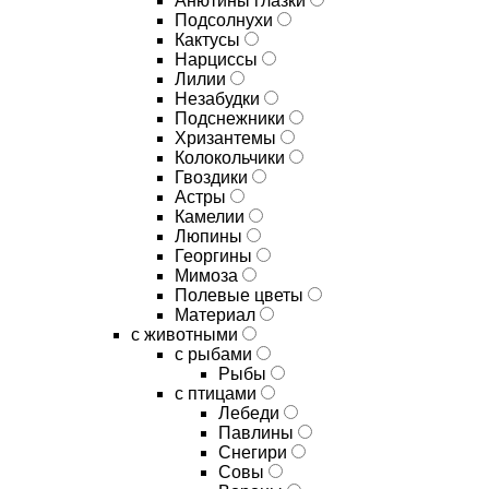
Анютины глазки
Подсолнухи
Кактусы
Нарциссы
Лилии
Незабудки
Подснежники
Хризантемы
Колокольчики
Гвоздики
Астры
Камелии
Люпины
Георгины
Мимоза
Полевые цветы
Материал
с животными
с рыбами
Рыбы
с птицами
Лебеди
Павлины
Снегири
Совы