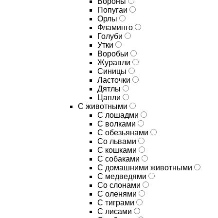
Вороны
Попугаи
Орлы
Фламинго
Голуби
Утки
Воробьи
Журавли
Синицы
Ласточки
Дятлы
Цапли
С животными
С лошадми
С волками
С обезьянами
Со львами
С кошками
С собаками
С домашними животными
С медведями
Со слонами
С оленями
С тиграми
С лисами