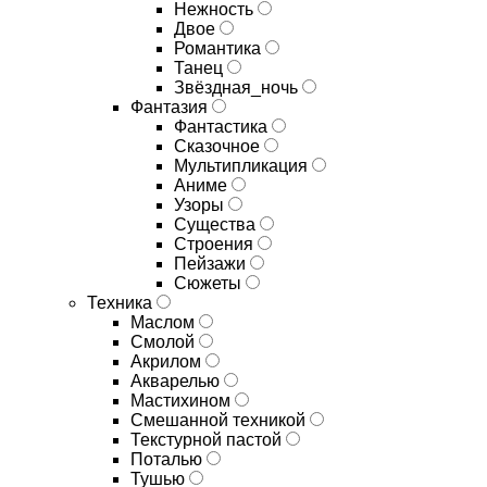
Нежность
Двое
Романтика
Танец
Звёздная_ночь
Фантазия
Фантастика
Сказочное
Мультипликация
Аниме
Узоры
Существа
Строения
Пейзажи
Сюжеты
Техника
Маслом
Смолой
Акрилом
Акварелью
Мастихином
Смешанной техникой
Текстурной пастой
Поталью
Тушью