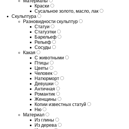
Материалы
Краски
Сусальное золото, масло, лак
Скульптура
Разновидности скульптур
Статуи
Статуэтки
Барельеф
Рельеф
Сосуды
Какая
С животными
Птицы
Цветы
Человек
Натюрморт
Девушки
Античная
Романтик
Женщины
Копии известных статуй
Ню
Материал
Из глины
Из дерева