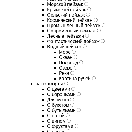
Морской пейзаж
Крымский пейзаж
Сельский пейзаж
Космический пейзаж
Промышленный пейзаж
Современный пейзаж
Лесные пейзажи
Фантастический пейзаж
Водный пейзаж
Море
Океан
Водопад
Озеро
Река
Картина ручей
натюрморты
С цветами
С баранками
Для кухни
C букетом
C бутылками
C вазой
C вином
C фруктами
C дичью