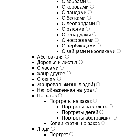
С зебрами
С коровами
С пандами
С белками
С леопардами
С рысями
С гепардами
С носорогами
С верблюдами
С зайцами и кроликами
Абстракция
Деревья и листья
С часами
жанр другое
С окном
Жанровая (жизнь людей)
Ню, обнаженная натура
На заказ
Портреты на заказ
Портреты на холсте
Портреты детей
Портреты абстракция
Копии картин на заказ
Люди
Портрет