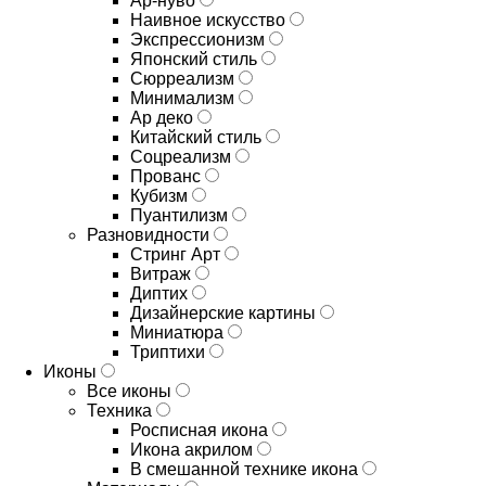
Ар-нуво
Наивное искусство
Экспрессионизм
Японский стиль
Сюрреализм
Минимализм
Ар деко
Китайский стиль
Соцреализм
Прованс
Кубизм
Пуантилизм
Разновидности
Стринг Арт
Витраж
Диптих
Дизайнерские картины
Миниатюра
Триптихи
Иконы
Все иконы
Техника
Росписная икона
Икона акрилом
В смешанной технике икона