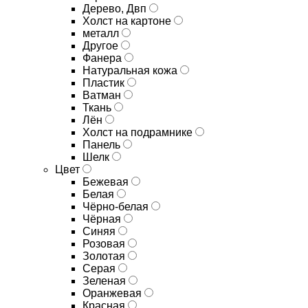
Дерево, Двп
Холст на картоне
металл
Другое
Фанера
Натуральная кожа
Пластик
Ватман
Ткань
Лён
Холст на подрамнике
Панель
Шелк
Цвет
Бежевая
Белая
Чёрно-белая
Чёрная
Синяя
Розовая
Золотая
Серая
Зеленая
Оранжевая
Красная