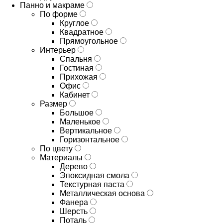
Панно и макраме
По форме
Круглое
Квадратное
Прямоугольное
Интерьер
Спальня
Гостиная
Прихожая
Офис
Кабинет
Размер
Большое
Маленькое
Вертикальное
Горизонтальное
По цвету
Материалы
Дерево
Эпоксидная смола
Текстурная паста
Металлическая основа
Фанера
Шерсть
Поталь