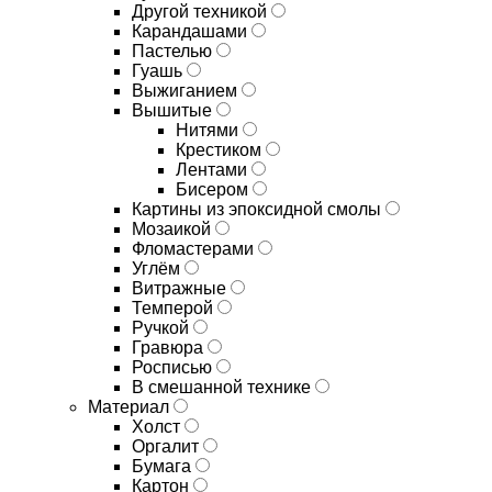
Другой техникой
Карандашами
Пастелью
Гуашь
Выжиганием
Вышитые
Нитями
Крестиком
Лентами
Бисером
Картины из эпоксидной смолы
Мозаикой
Фломастерами
Углём
Витражные
Темперой
Ручкой
Гравюра
Росписью
В смешанной технике
Материал
Холст
Оргалит
Бумага
Картон