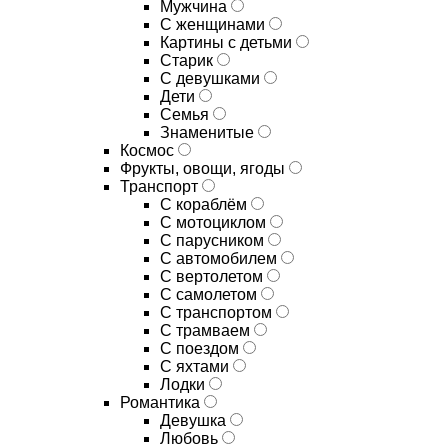
Мужчина
С женщинами
Картины с детьми
Старик
С девушками
Дети
Семья
Знаменитые
Космос
Фрукты, овощи, ягоды
Транспорт
С кораблём
С мотоциклом
С парусником
С автомобилем
С вертолетом
С самолетом
С транспортом
С трамваем
С поездом
С яхтами
Лодки
Романтика
Девушка
Любовь