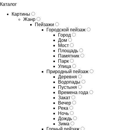
Каталог
Картины
Жанр
Пейзажи
Городской пейзаж
Город
Дом
Мост
Площадь
Памятник
Парк
Улица
Природный пейзаж
Деревня
Водопады
Пустыня
Времена года
Закат
Вечер
Река
Ночь
Дождь
Зима
Горный пейзаж