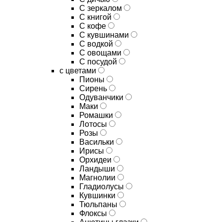
C зеркалом
C книгой
C кофе
C кувшинами
C водкой
C овощами
C посудой
с цветами
Пионы
Сирень
Одуванчики
Маки
Ромашки
Лотосы
Розы
Васильки
Ирисы
Орхидеи
Ландыши
Магнолии
Гладиолусы
Кувшинки
Тюльпаны
Флоксы