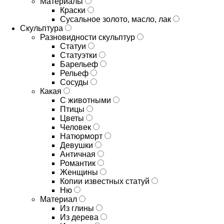
Материалы
Краски
Сусальное золото, масло, лак
Скульптура
Разновидности скульптур
Статуи
Статуэтки
Барельеф
Рельеф
Сосуды
Какая
С животными
Птицы
Цветы
Человек
Натюрморт
Девушки
Античная
Романтик
Женщины
Копии известных статуй
Ню
Материал
Из глины
Из дерева