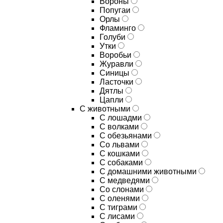
Вороны
Попугаи
Орлы
Фламинго
Голуби
Утки
Воробьи
Журавли
Синицы
Ласточки
Дятлы
Цапли
С животными
С лошадми
С волками
С обезьянами
Со львами
С кошками
С собаками
С домашними животными
С медведями
Со слонами
С оленями
С тиграми
С лисами