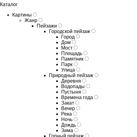
Каталог
Картины
Жанр
Пейзажи
Городской пейзаж
Город
Дом
Мост
Площадь
Памятник
Парк
Улица
Природный пейзаж
Деревня
Водопады
Пустыня
Времена года
Закат
Вечер
Река
Ночь
Дождь
Зима
Горный пейзаж