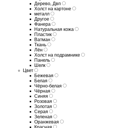
Дерево, Двп
Холст на картоне
металл
Другое
Фанера
Натуральная кожа
Пластик
Ватман
Ткань
Лён
Холст на подрамнике
Панель
Шелк
Цвет
Бежевая
Белая
Чёрно-белая
Чёрная
Синяя
Розовая
Золотая
Серая
Зеленая
Оранжевая
Красная