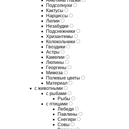
Анютины глазки
Подсолнухи
Кактусы
Нарциссы
Лилии
Незабудки
Подснежники
Хризантемы
Колокольчики
Гвоздики
Астры
Камелии
Люпины
Георгины
Мимоза
Полевые цветы
Материал
с животными
с рыбами
Рыбы
с птицами
Лебеди
Павлины
Снегири
Совы