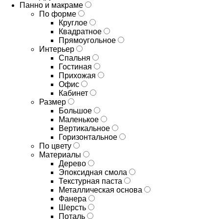
Панно и макраме
По форме
Круглое
Квадратное
Прямоугольное
Интерьер
Спальня
Гостиная
Прихожая
Офис
Кабинет
Размер
Большое
Маленькое
Вертикальное
Горизонтальное
По цвету
Материалы
Дерево
Эпоксидная смола
Текстурная паста
Металлическая основа
Фанера
Шерсть
Поталь