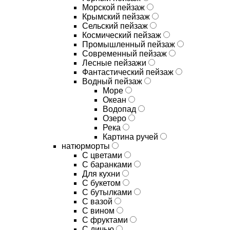
Морской пейзаж
Крымский пейзаж
Сельский пейзаж
Космический пейзаж
Промышленный пейзаж
Современный пейзаж
Лесные пейзажи
Фантастический пейзаж
Водный пейзаж
Море
Океан
Водопад
Озеро
Река
Картина ручей
натюрморты
С цветами
С баранками
Для кухни
C букетом
C бутылками
C вазой
C вином
C фруктами
C дичью