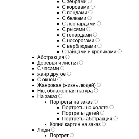
С зебрами
С коровами
С пандами
С белками
С леопардами
С рысями
С гепардами
С носорогами
С верблюдами
С зайцами и кроликами
Абстракция
Деревья и листья
С часами
жанр другое
С окном
Жанровая (жизнь людей)
Ню, обнаженная натура
На заказ
Портреты на заказ
Портреты на холсте
Портреты детей
Портреты абстракция
Копии картин на заказ
Люди
Портрет