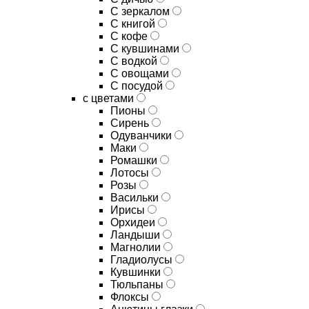
C зеркалом
C книгой
C кофе
C кувшинами
C водкой
C овощами
C посудой
с цветами
Пионы
Сирень
Одуванчики
Маки
Ромашки
Лотосы
Розы
Васильки
Ирисы
Орхидеи
Ландыши
Магнолии
Гладиолусы
Кувшинки
Тюльпаны
Флоксы