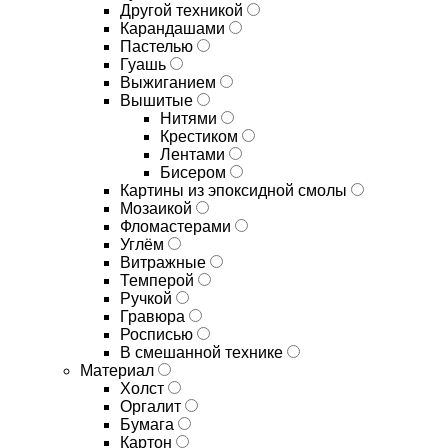
Другой техникой
Карандашами
Пастелью
Гуашь
Выжиганием
Вышитые
Нитями
Крестиком
Лентами
Бисером
Картины из эпоксидной смолы
Мозаикой
Фломастерами
Углём
Витражные
Темперой
Ручкой
Гравюра
Росписью
В смешанной технике
Материал
Холст
Оргалит
Бумага
Картон