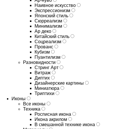
Ар-нуво
Наивное искусство
Экспрессионизм
Японский стиль
Сюрреализм
Минимализм
Ар деко
Китайский стиль
Соцреализм
Прованс
Кубизм
Пуантилизм
Разновидности
Стринг Арт
Витраж
Диптих
Дизайнерские картины
Миниатюра
Триптихи
Иконы
Все иконы
Техника
Росписная икона
Икона акрилом
В смешанной технике икона