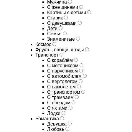
Мужчина
С женщинами
Картины с детьми
Старик
С девушками
Дети
Семья
Знаменитые
Космос
Фрукты, овощи, ягоды
Транспорт
С кораблём
С мотоциклом
С парусником
С автомобилем
С вертолетом
С самолетом
С транспортом
С трамваем
С поездом
С яхтами
Лодки
Романтика
Девушка
Любовь