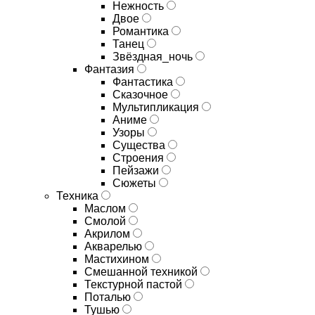
Нежность
Двое
Романтика
Танец
Звёздная_ночь
Фантазия
Фантастика
Сказочное
Мультипликация
Аниме
Узоры
Существа
Строения
Пейзажи
Сюжеты
Техника
Маслом
Смолой
Акрилом
Акварелью
Мастихином
Смешанной техникой
Текстурной пастой
Поталью
Тушью