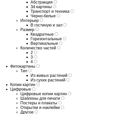
Абстракция
3d картины
Транспорт и техника
Черно-белые
Интерьер
В гостиную и зал
Размер
Квадратные
Горизонтальные
Вертикальные
Количество частей
2
3
4
Фитокартины
Тип
Из живых растений
Из сухих растений
Копии картин
Цифровые
Цифровые копии картин
Шаблоны для печати
Постеры и плакаты
Открытки и наклейки
Другое