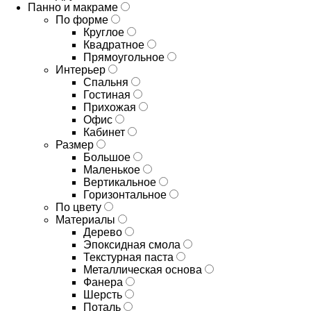
Панно и макраме
По форме
Круглое
Квадратное
Прямоугольное
Интерьер
Спальня
Гостиная
Прихожая
Офис
Кабинет
Размер
Большое
Маленькое
Вертикальное
Горизонтальное
По цвету
Материалы
Дерево
Эпоксидная смола
Текстурная паста
Металлическая основа
Фанера
Шерсть
Поталь