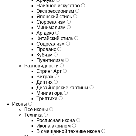
Ар-нуво
Наивное искусство
Экспрессионизм
Японский стиль
Сюрреализм
Минимализм
Ар деко
Китайский стиль
Соцреализм
Прованс
Кубизм
Пуантилизм
Разновидности
Стринг Арт
Витраж
Диптих
Дизайнерские картины
Миниатюра
Триптихи
Иконы
Все иконы
Техника
Росписная икона
Икона акрилом
В смешанной технике икона