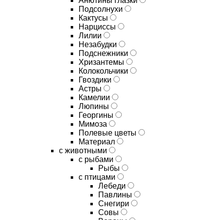
Анютины глазки
Подсолнухи
Кактусы
Нарциссы
Лилии
Незабудки
Подснежники
Хризантемы
Колокольчики
Гвоздики
Астры
Камелии
Люпины
Георгины
Мимоза
Полевые цветы
Материал
с животными
с рыбами
Рыбы
с птицами
Лебеди
Павлины
Снегири
Совы