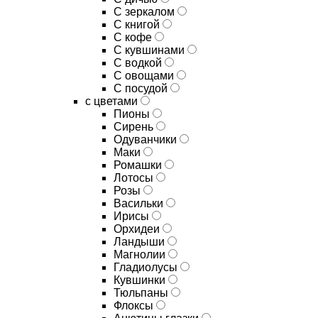
C зеркалом
C книгой
C кофе
C кувшинами
C водкой
C овощами
C посудой
с цветами
Пионы
Сирень
Одуванчики
Маки
Ромашки
Лотосы
Розы
Васильки
Ирисы
Орхидеи
Ландыши
Магнолии
Гладиолусы
Кувшинки
Тюльпаны
Флоксы