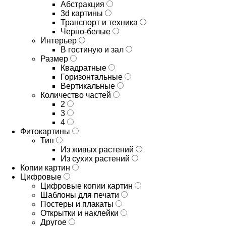
Абстракция
3d картины
Транспорт и техника
Черно-белые
Интерьер
В гостиную и зал
Размер
Квадратные
Горизонтальные
Вертикальные
Количество частей
2
3
4
Фитокартины
Тип
Из живых растений
Из сухих растений
Копии картин
Цифровые
Цифровые копии картин
Шаблоны для печати
Постеры и плакаты
Открытки и наклейки
Другое