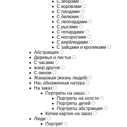
С зебрами
С коровами
С пандами
С белками
С леопардами
С рысями
С гепардами
С носорогами
С верблюдами
С зайцами и кроликами
Абстракция
Деревья и листья
С часами
жанр другое
С окном
Жанровая (жизнь людей)
Ню, обнаженная натура
На заказ
Портреты на заказ
Портреты на холсте
Портреты детей
Портреты абстракция
Копии картин на заказ
Люди
Портрет