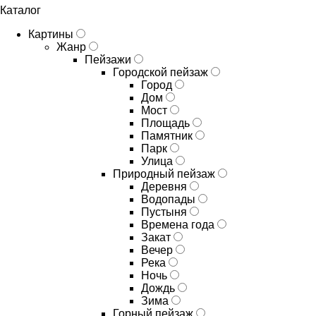
Каталог
Картины
Жанр
Пейзажи
Городской пейзаж
Город
Дом
Мост
Площадь
Памятник
Парк
Улица
Природный пейзаж
Деревня
Водопады
Пустыня
Времена года
Закат
Вечер
Река
Ночь
Дождь
Зима
Горный пейзаж