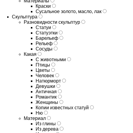
Материалы
Краски
Сусальное золото, масло, лак
Скульптура
Разновидности скульптур
Статуи
Статуэтки
Барельеф
Рельеф
Сосуды
Какая
С животными
Птицы
Цветы
Человек
Натюрморт
Девушки
Античная
Романтик
Женщины
Копии известных статуй
Ню
Материал
Из глины
Из дерева