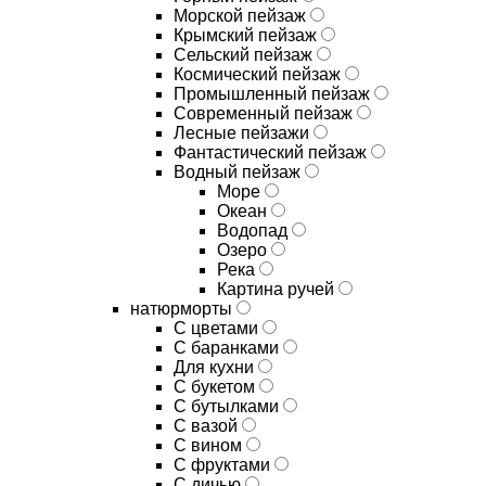
Морской пейзаж
Крымский пейзаж
Сельский пейзаж
Космический пейзаж
Промышленный пейзаж
Современный пейзаж
Лесные пейзажи
Фантастический пейзаж
Водный пейзаж
Море
Океан
Водопад
Озеро
Река
Картина ручей
натюрморты
С цветами
С баранками
Для кухни
C букетом
C бутылками
C вазой
C вином
C фруктами
C дичью