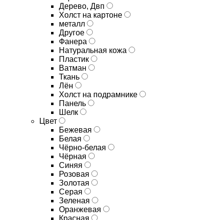
Дерево, Двп
Холст на картоне
металл
Другое
Фанера
Натуральная кожа
Пластик
Ватман
Ткань
Лён
Холст на подрамнике
Панель
Шелк
Цвет
Бежевая
Белая
Чёрно-белая
Чёрная
Синяя
Розовая
Золотая
Серая
Зеленая
Оранжевая
Красная