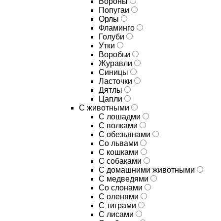
Вороны
Попугаи
Орлы
Фламинго
Голуби
Утки
Воробьи
Журавли
Синицы
Ласточки
Дятлы
Цапли
С животными
С лошадми
С волками
С обезьянами
Со львами
С кошками
С собаками
С домашними животными
С медведями
Со слонами
С оленями
С тиграми
С лисами