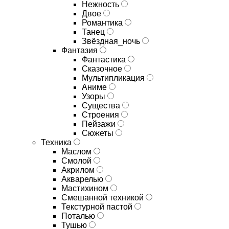
Нежность
Двое
Романтика
Танец
Звёздная_ночь
Фантазия
Фантастика
Сказочное
Мультипликация
Аниме
Узоры
Существа
Строения
Пейзажи
Сюжеты
Техника
Маслом
Смолой
Акрилом
Акварелью
Мастихином
Смешанной техникой
Текстурной пастой
Поталью
Тушью