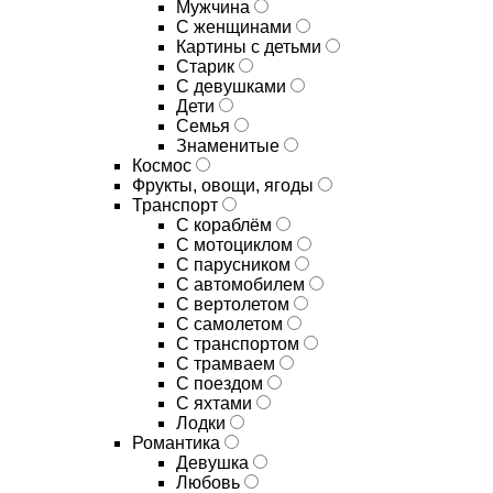
Мужчина
С женщинами
Картины с детьми
Старик
С девушками
Дети
Семья
Знаменитые
Космос
Фрукты, овощи, ягоды
Транспорт
С кораблём
С мотоциклом
С парусником
С автомобилем
С вертолетом
С самолетом
С транспортом
С трамваем
С поездом
С яхтами
Лодки
Романтика
Девушка
Любовь