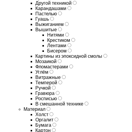
Другой техникой
Карандашами
Пастелью
Гуашь
Выжиганием
Вышитые
Нитями
Крестиком
Лентами
Бисером
Картины из эпоксидной смолы
Мозаикой
Фломастерами
Углём
Витражные
Темперой
Ручкой
Гравюра
Росписью
В смешанной технике
Материал
Холст
Оргалит
Бумага
Картон