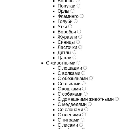
Вороны
Попугаи
Орлы
Фламинго
Голуби
Утки
Воробьи
Журавли
Синицы
Ласточки
Дятлы
Цапли
С животными
С лошадми
С волками
С обезьянами
Со львами
С кошками
С собаками
С домашними животными
С медведями
Со слонами
С оленями
С тиграми
С лисами