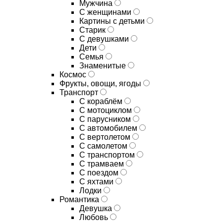
Мужчина
С женщинами
Картины с детьми
Старик
С девушками
Дети
Семья
Знаменитые
Космос
Фрукты, овощи, ягоды
Транспорт
С кораблём
С мотоциклом
С парусником
С автомобилем
С вертолетом
С самолетом
С транспортом
С трамваем
С поездом
С яхтами
Лодки
Романтика
Девушка
Любовь