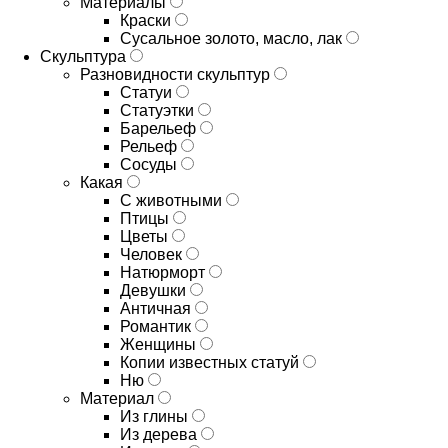
Материалы
Краски
Сусальное золото, масло, лак
Скульптура
Разновидности скульптур
Статуи
Статуэтки
Барельеф
Рельеф
Сосуды
Какая
С животными
Птицы
Цветы
Человек
Натюрморт
Девушки
Античная
Романтик
Женщины
Копии известных статуй
Ню
Материал
Из глины
Из дерева