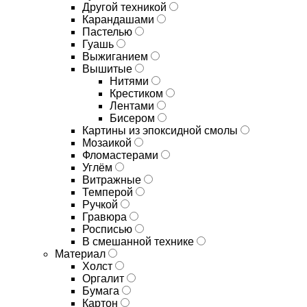
Другой техникой
Карандашами
Пастелью
Гуашь
Выжиганием
Вышитые
Нитями
Крестиком
Лентами
Бисером
Картины из эпоксидной смолы
Мозаикой
Фломастерами
Углём
Витражные
Темперой
Ручкой
Гравюра
Росписью
В смешанной технике
Материал
Холст
Оргалит
Бумага
Картон