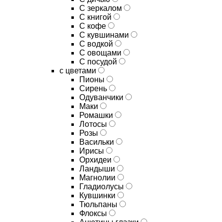
C зеркалом
C книгой
C кофе
C кувшинами
C водкой
C овощами
C посудой
с цветами
Пионы
Сирень
Одуванчики
Маки
Ромашки
Лотосы
Розы
Васильки
Ирисы
Орхидеи
Ландыши
Магнолии
Гладиолусы
Кувшинки
Тюльпаны
Флоксы