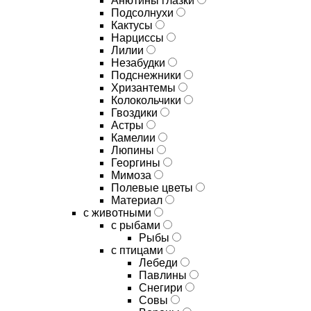
Анютины глазки
Подсолнухи
Кактусы
Нарциссы
Лилии
Незабудки
Подснежники
Хризантемы
Колокольчики
Гвоздики
Астры
Камелии
Люпины
Георгины
Мимоза
Полевые цветы
Материал
с животными
с рыбами
Рыбы
с птицами
Лебеди
Павлины
Снегири
Совы