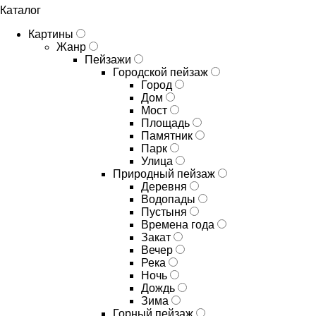
Каталог
Картины
Жанр
Пейзажи
Городской пейзаж
Город
Дом
Мост
Площадь
Памятник
Парк
Улица
Природный пейзаж
Деревня
Водопады
Пустыня
Времена года
Закат
Вечер
Река
Ночь
Дождь
Зима
Горный пейзаж