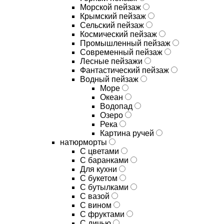
Морской пейзаж
Крымский пейзаж
Сельский пейзаж
Космический пейзаж
Промышленный пейзаж
Современный пейзаж
Лесные пейзажи
Фантастический пейзаж
Водный пейзаж
Море
Океан
Водопад
Озеро
Река
Картина ручей
натюрморты
С цветами
С баранками
Для кухни
C букетом
C бутылками
C вазой
C вином
C фруктами
C дичью