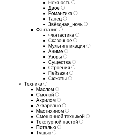
Нежность
Двое
Романтика
Танец
Звёздная_ночь
Фантазия
Фантастика
Сказочное
Мультипликация
Аниме
Узоры
Существа
Строения
Пейзажи
Сюжеты
Техника
Маслом
Смолой
Акрилом
Акварелью
Мастихином
Смешанной техникой
Текстурной пастой
Поталью
Тушью