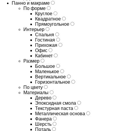
Панно и макраме
По форме
Круглое
Квадратное
Прямоугольное
Интерьер
Спальня
Гостиная
Прихожая
Офис
Кабинет
Размер
Большое
Маленькое
Вертикальное
Горизонтальное
По цвету
Материалы
Дерево
Эпоксидная смола
Текстурная паста
Металлическая основа
Фанера
Шерсть
Поталь