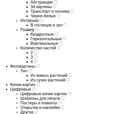
Абстракция
3d картины
Транспорт и техника
Черно-белые
Интерьер
В гостиную и зал
Размер
Квадратные
Горизонтальные
Вертикальные
Количество частей
2
3
4
Фитокартины
Тип
Из живых растений
Из сухих растений
Копии картин
Цифровые
Цифровые копии картин
Шаблоны для печати
Постеры и плакаты
Открытки и наклейки
Другое