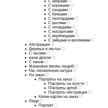
С зебрами
С коровами
С пандами
С белками
С леопардами
С рысями
С гепардами
С носорогами
С верблюдами
С зайцами и кроликами
Абстракция
Деревья и листья
С часами
жанр другое
С окном
Жанровая (жизнь людей)
Ню, обнаженная натура
На заказ
Портреты на заказ
Портреты на холсте
Портреты детей
Портреты абстракция
Копии картин на заказ
Люди
Портрет