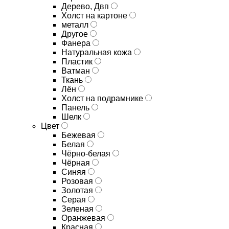
Дерево, Двп
Холст на картоне
металл
Другое
Фанера
Натуральная кожа
Пластик
Ватман
Ткань
Лён
Холст на подрамнике
Панель
Шелк
Цвет
Бежевая
Белая
Чёрно-белая
Чёрная
Синяя
Розовая
Золотая
Серая
Зеленая
Оранжевая
Красная