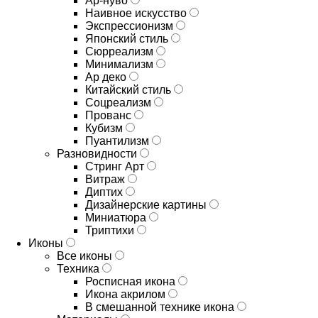
Ар-нуво
Наивное искусство
Экспрессионизм
Японский стиль
Сюрреализм
Минимализм
Ар деко
Китайский стиль
Соцреализм
Прованс
Кубизм
Пуантилизм
Разновидности
Стринг Арт
Витраж
Диптих
Дизайнерские картины
Миниатюра
Триптихи
Иконы
Все иконы
Техника
Росписная икона
Икона акрилом
В смешанной технике икона